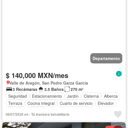
Departamento
$ 140,000 MXN/mes
Valle de Aragón, San Pedro Garza García
3 Recámaras
3.5 Baños
270 m²
Seguridad
Estacionamiento
Jardín
Cisterna
Alberca
Terraza
Cocina integral
Cuarto de servicio
Elevador
Gimnasio
Balcón
06/07/2026 en - Tú Asesora Inmobiliaria
Acceso para personas con discapacidad
Cocina equipada
Zona infantil
Sala polivalente
Bodega