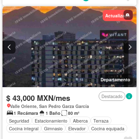
Cocina equipada
Cocina integral
Cuarto de Limpieza
Cuarto de servicio
Electricidad
Elevador
Actualizado
Estacionamiento
Gimnasio
Internet
Jardín
Recámara con closet
Sala polivalente
Seguridad
Televisión por cable
Terraza
Vista panorámica
Wifi
Zonas verdes
Permite mascotas
Permite niños
Completamente amueblado
Departamento
$ 43,000 MXN/mes
Destacado
Valle Oriente, San Pedro Garza García
1 Recámara
1 Baño
80 m²
Seguridad
Estacionamiento
Alberca
Terraza
Cocina integral
Gimnasio
Elevador
Cocina equipada
Zona infantil
Sala polivalente
Internet