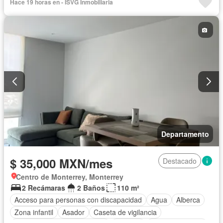
Hace 19 horas en - ISVG Inmobiliaria
Aire acondicionado
Electricidad
Agua
Calefacción
Asador
Zonas verdes
Recámara con closet
Wifi
Completamente amueblado
Departamento
$ 35,000 MXN/mes
Destacado
Centro de Monterrey, Monterrey
2 Recámaras
2 Baños
110 m²
Acceso para personas con discapacidad
Agua
Alberca
Zona infantil
Asador
Caseta de vigilancia