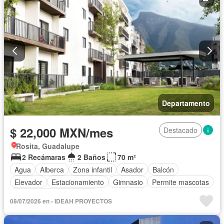
Permite niños
Solo familias
Completamente amueblado
Departamento
$ 22,000 MXN/mes
Destacado
Rosita, Guadalupe
2 Recámaras
2 Baños
70 m²
Agua
Alberca
Zona infantil
Asador
Balcón
Elevador
Estacionamiento
Gimnasio
Permite mascotas
Parcialmente amueblado
08/07/2026 en - IDEAH PROYECTOS