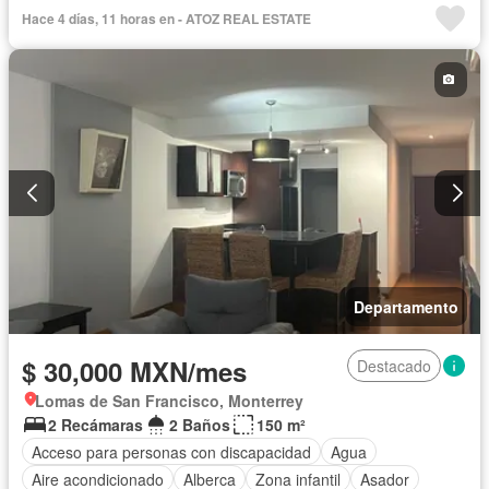
Circuito cerrado de televisión
Cisterna
Cocina equipada
Hace 4 días, 11 horas en - ATOZ REAL ESTATE
Cocina integral
Conserje
Electricidad
Elevador
Estacionamiento
Gimnasio
Internet
Despacho
Recámara con closet
Azotea
Sala polivalente
Seguridad
Vista panorámica
Wifi
Zonas verdes
Completamente amueblado
Departamento
$ 30,000 MXN/mes
Destacado
Lomas de San Francisco, Monterrey
2 Recámaras
2 Baños
150 m²
Acceso para personas con discapacidad
Agua
Aire acondicionado
Alberca
Zona infantil
Asador