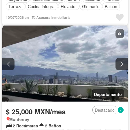
Terraza
Cocina integral
Elevador
Gimnasio
Balcón
Acceso para personas con discapacidad
Cocina equipada
10/07/2026 en - Tú Asesora Inmobiliaria
Zona infantil
Sala polivalente
Bodega
Aire acondicionado
Electricidad
Azotea
Agua
Calefacción
Asador
Zonas verdes
Despacho
Vista panorámica
Recámara con closet
Caseta de vigilancia
Permite niños
Solo familias
Completamente amueblado
Departamento
$ 25,000 MXN/mes
Destacado
Monterrey
2 Recámaras
2 Baños