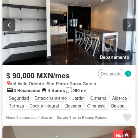
Departamento
$ 90,000 MXN/mes
Destacado
del Valle Oriente, San Pedro Garza García
3 Recámaras
4 Baños
290 m²
Seguridad
Estacionamiento
Jardín
Cisterna
Alberca
Terraza
Cocina integral
Elevador
Gimnasio
Balcón
Cocina equipada
Zona infantil
Sala polivalente
Internet
Hace 2 semanas, 4 días en - Garci­a Yturria Bienes Rai­ces
Bodega
Aire acondicionado
Circuito cerrado de televisión
Electricidad
Jacuzzi
Agua
Calefacción
Nuevo
Vista panorámica
Recámara con closet