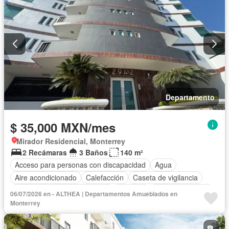
Recámara con closet
Sala polivalente
Seguridad
Wifi
Completamente amueblado
Departamento
$ 35,000 MXN/mes
Mirador Residencial, Monterrey
2 Recámaras
3 Baños
140 m²
Acceso para personas con discapacidad
Agua
Aire acondicionado
Calefacción
Caseta de vigilancia
Circuito cerrado de televisión
Cisterna
Cocina equipada
06/07/2026 en - ALTHEA | Departamentos Amueblados en
Cuarto de servicio
Electricidad
Elevador
Monterrey
Estacionamiento
Gas natural
Gimnasio
Internet
Recámara con closet
Sala polivalente
Seguridad
Wifi