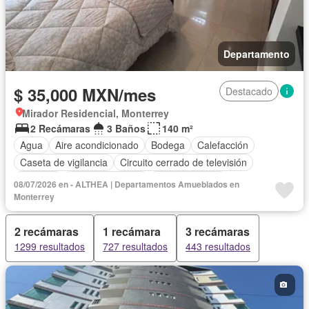
Departamento
$ 35,000 MXN/mes
Destacado
Mirador Residencial, Monterrey
2 Recámaras
3 Baños
140 m²
Agua
Aire acondicionado
Bodega
Calefacción
Caseta de vigilancia
Circuito cerrado de televisión
Cisterna
Cocina equipada
Cocina integral
08/07/2026 en - ALTHEA | Departamentos Amueblados en
Cuarto de servicio
Electricidad
Elevador
Monterrey
Estacionamiento
Gas natural
Gimnasio
Internet
2 recámaras
1 recámara
3 recámaras
Recámara con closet
Sala polivalente
Seguridad
Wifi
1299 resultados
727 resultados
443 resultados
Completamente amueblado