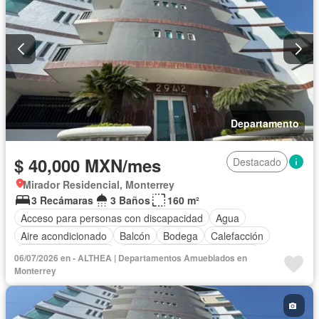
Departamento
$ 40,000 MXN/mes
Destacado
Mirador Residencial, Monterrey
3 Recámaras
3 Baños
160 m²
Acceso para personas con discapacidad
Agua
Aire acondicionado
Balcón
Bodega
Calefacción
Caseta de vigilancia
Circuito cerrado de televisión
06/07/2026 en - ALTHEA | Departamentos Amueblados en
Cisterna
Cocina equipada
Cocina integral
Monterrey
Cuarto de servicio
Electricidad
Elevador
Estacionamiento
Gas natural
Gimnasio
Internet