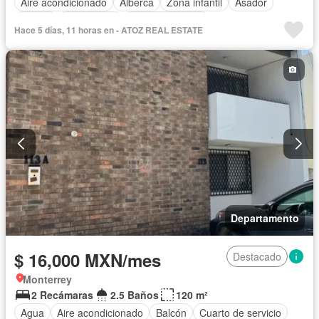
Aire acondicionado
Alberca
Zona infantil
Asador
Balcón
Calefacción
Cancha de tenis
Hace 5 días, 11 horas en - ATOZ REAL ESTATE
Caseta de vigilancia
Circuito cerrado de televisión
Cocina equipada
Cocina integral
Conserje
Electricidad
Elevador
Estacionamiento
Internet
Recámara con closet
Sala polivalente
Seguridad
Terraza
Vista panorámica
Zonas verdes
Completamente amueblado
Departamento
$ 16,000 MXN/mes
Destacado
Monterrey
2 Recámaras
2.5 Baños
120 m²
Agua
Aire acondicionado
Balcón
Cuarto de servicio