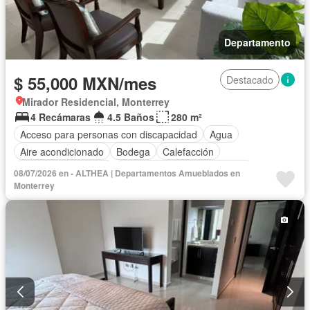
Departamento
$ 55,000 MXN/mes
Destacado
Mirador Residencial, Monterrey
4 Recámaras
4.5 Baños
280 m²
Acceso para personas con discapacidad
Agua
Aire acondicionado
Bodega
Calefacción
Caseta de vigilancia
Circuito cerrado de televisión
08/07/2026 en - ALTHEA | Departamentos Amueblados en
Cisterna
Cocina equipada
Cocina integral
Monterrey
Cuarto de servicio
Electricidad
Elevador
Estacionamiento
Gas natural
Gimnasio
Internet
Jacuzzi
Recámara con closet
Sala polivalente
Seguridad
Vista panorámica
Wifi
Completamente amueblado