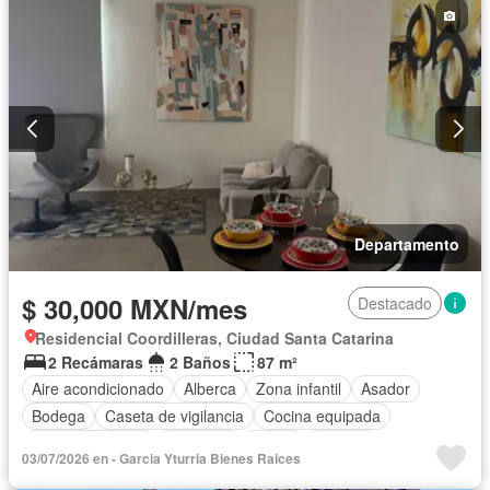
Departamento
$ 30,000 MXN/mes
Destacado
Residencial Coordilleras, Ciudad Santa Catarina
2 Recámaras
2 Baños
87 m²
Aire acondicionado
Alberca
Zona infantil
Asador
Bodega
Caseta de vigilancia
Cocina equipada
Estacionamiento
Gimnasio
Jardín
Terraza
03/07/2026 en - Garci­a Yturria Bienes Rai­ces
Completamente amueblado