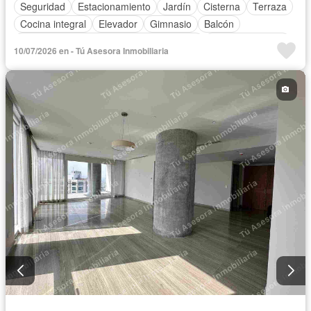
Seguridad
Estacionamiento
Jardín
Cisterna
Terraza
Cocina integral
Elevador
Gimnasio
Balcón
Acceso para personas con discapacidad
Cocina equipada
10/07/2026 en - Tú Asesora Inmobiliaria
Zona infantil
Sala polivalente
Internet
Aire acondicionado
Electricidad
Azotea
Agua
Calefacción
Asador
Despacho
Vista panorámica
Caseta de vigilancia
Conserje
Permite niños
Solo familias