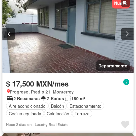
Nuevo
Aire acondicionado
Electricidad
Azotea
Agua
Cuarto de Limpieza
Calefacción
Asador
Zonas verdes
Despacho
Vista panorámica
Recámara con closet
Caseta de vigilancia
Solo familias
Permite mascotas
Permite niños
Sin amueblar
Departamento
$ 17,500 MXN/mes
Progreso, Predio 21, Monterrey
2 Recámaras
2 Baños
180 m²
Aire acondicionado
Balcón
Estacionamiento
Cocina equipada
Calefacción
Terraza
Hace 2 días en - Luxetty Real Estate