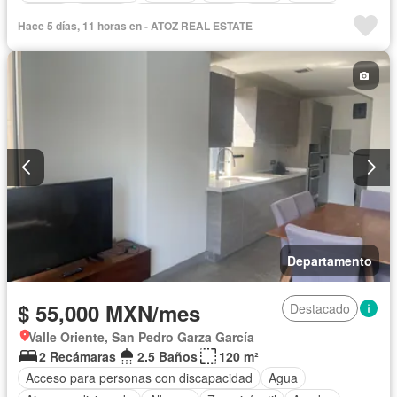
Balcón
Bodega
Cocina equipada
Cocina integral
Hace 5 días, 11 horas en - ATOZ REAL ESTATE
Conserje
Electricidad
Elevador
Estacionamiento
Gas natural
Jardín
Recámara con closet
Sala polivalente
Seguridad
Terraza
Vista panorámica
Completamente amueblado
Departamento
$ 55,000 MXN/mes
Destacado
Valle Oriente, San Pedro Garza García
2 Recámaras
2.5 Baños
120 m²
Acceso para personas con discapacidad
Agua