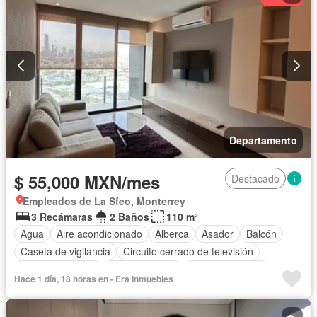
Caseta de vigilancia
Permite mascotas
Permite niños
Completamente amueblado
Departamento
$ 55,000 MXN/mes
Destacado
Empleados de La Sfeo, Monterrey
3 Recámaras
2 Baños
110 m²
Agua
Aire acondicionado
Alberca
Asador
Balcón
Caseta de vigilancia
Circuito cerrado de televisión
Cocina equipada
Cocina integral
Estacionamiento
Hace 1 día, 18 horas en - Era Inmuebles
Gimnasio
Sala polivalente
Seguridad
Vista panorámica
Wifi
Zonas verdes
Completamente amueblado