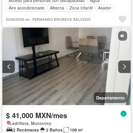
Acceso para personas con discapacidad
Agua
Aire acondicionado
Alberca
Zona infantil
Asador
Balcón
Calefacción
Caseta de vigilancia
25/06/2026 en - FERNANDO BRUBECK SALCEDO
Circuito cerrado de televisión
Cocina equipada
Cocina integral
Cuarto de servicio
Electricidad
Elevador
Estacionamiento
Gimnasio
Internet
Despacho
Recámara con closet
Azotea
Sala polivalente
Terraza
Vista panorámica
Wifi
Zonas verdes
Permite niños
Solo familias
Completamente amueblado
Departamento
$ 41,000 MXN/mes
Ladrillera, Monterrey
2 Recámaras
2 Baños
108 m²