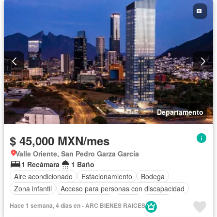
Sauna
Seguridad
Alberca
Agua
Departamento
$ 45,000 MXN/mes
Valle Oriente, San Pedro Garza García
1 Recámara
1 Baño
Aire acondicionado
Estacionamiento
Bodega
Zona infantil
Acceso para personas con discapacidad
Electricidad
Cocina equipada
Jardín
Asador
Hace 1 semana, 4 días en - ARC BIENES RAICES
Gimnasio
Cocina integral
Sala polivalente
Despacho