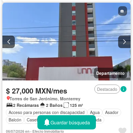
Departamento
$ 27,000 MXN/mes
Destacado
Torres de San Jerónimo, Monterrey
2 Recámaras
2 Baños
125 m²
Acceso para personas con discapacidad
Agua
Asador
Balcón
Caseta de vigilancia
Cocina equipada
Guardar búsqueda
Electricidad
Elevador
Estacionamiento
06/07/2026 en - Efecto Inmobiliario