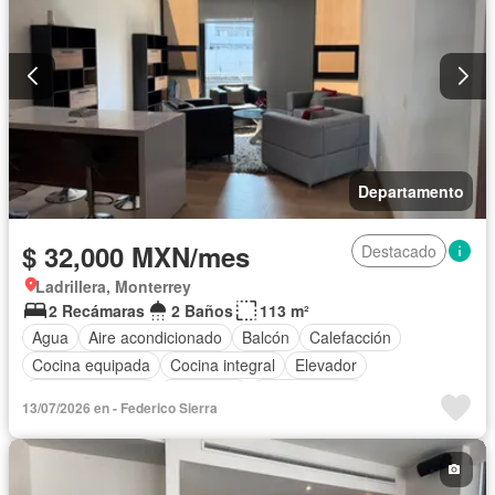
Departamento
$ 32,000 MXN/mes
Destacado
Ladrillera, Monterrey
2 Recámaras
2 Baños
113 m²
Agua
Aire acondicionado
Balcón
Calefacción
Cocina equipada
Cocina integral
Elevador
Estacionamiento
Seguridad
Permite niños
13/07/2026 en - Federico Sierra
Completamente amueblado