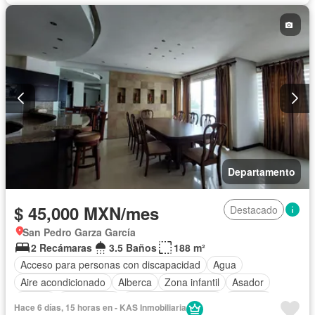
Sauna
Seguridad
Alberca
Agua
Departamento
$ 45,000 MXN/mes
Destacado
San Pedro Garza García
2 Recámaras
3.5 Baños
188 m²
Acceso para personas con discapacidad
Agua
Aire acondicionado
Alberca
Zona infantil
Asador
Balcón
Calefacción
Caseta de vigilancia
Cisterna
Hace 6 días, 15 horas en - KAS Inmobiliaria