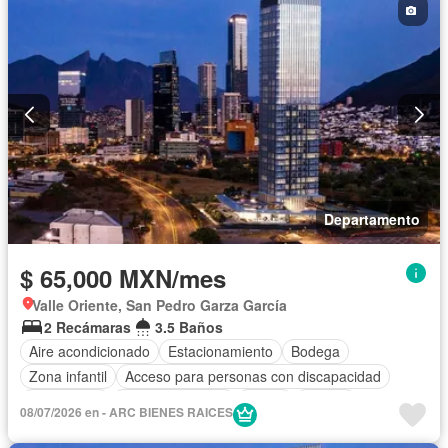
Departamento
$ 65,000 MXN/mes
Valle Oriente, San Pedro Garza García
2 Recámaras
3.5 Baños
Aire acondicionado
Estacionamiento
Bodega
Zona infantil
Acceso para personas con discapacidad
Electricidad
Cocina equipada
Jardín
Asador
08/07/2026 en - ARC BIENES RAICES
Gimnasio
Cocina integral
Sala polivalente
Despacho