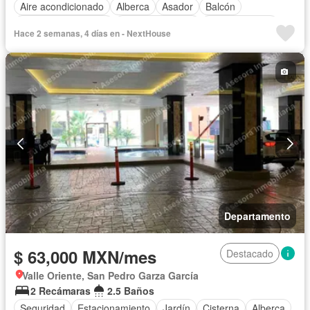
Aire acondicionado
Alberca
Asador
Balcón
Caseta de vigilancia
Cocina equipada
Cocina integral
Hace 2 semanas, 4 días en - NextHouse
Cuarto de Limpieza
Elevador
Estacionamiento
Gimnasio
Jardín
Seguridad
Terraza
Vista panorámica
Zonas verdes
Permite mascotas
Completamente amueblado
Departamento
$ 63,000 MXN/mes
Destacado
Valle Oriente, San Pedro Garza García
2 Recámaras
2.5 Baños
Seguridad
Estacionamiento
Jardín
Cisterna
Alberca