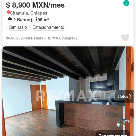
$ 8,900 MXN/mes
Chamula, Chiapas
2 Baños
95 m²
Gimnasio
Estacionamiento
30/06/2026 en Remax - RE/MAX Integral 2
5
fotos
Departamento