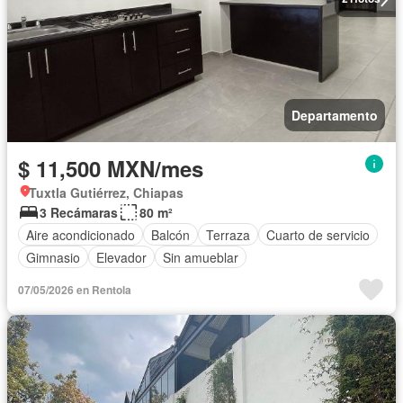
Departamento
$ 11,500 MXN/mes
Tuxtla Gutiérrez, Chiapas
3 Recámaras
80 m²
Aire acondicionado
Balcón
Terraza
Cuarto de servicio
Gimnasio
Elevador
Sin amueblar
07/05/2026 en Rentola