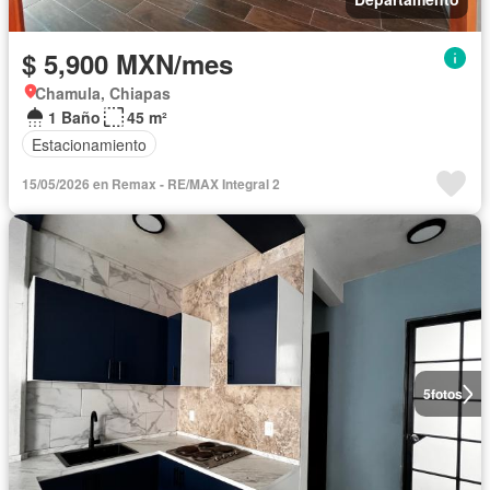
$ 5,900 MXN/mes
Chamula, Chiapas
1 Baño
45 m²
Estacionamiento
15/05/2026 en Remax - RE/MAX Integral 2
5
fotos