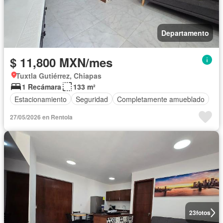
Departamento
$ 11,800 MXN/mes
Tuxtla Gutiérrez, Chiapas
1 Recámara
133 m²
Estacionamiento
Seguridad
Completamente amueblado
27/05/2026 en Rentola
23
fotos