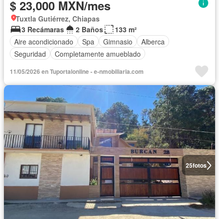
$ 23,000 MXN/mes
Tuxtla Gutiérrez, Chiapas
3 Recámaras
2 Baños
133 m²
Aire acondicionado
Spa
Gimnasio
Alberca
Seguridad
Completamente amueblado
11/05/2026 en Tuportalonline - e-nmobiliaria.com
25
fotos