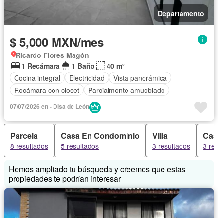
Departamento
$ 5,000 MXN/mes
Ricardo Flores Magón
1 Recámara
1 Baño
40 m²
Cocina integral
Electricidad
Vista panorámica
Recámara con closet
Parcialmente amueblado
07/07/2026 en - Disa de León
Parcela
Casa En Condominio
Villa
Cas
8 resultados
5 resultados
3 resultados
3 re
Hemos ampliado tu búsqueda y creemos que estas
propiedades te podrían interesar