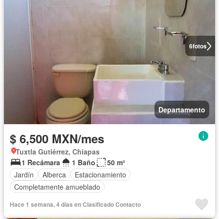
6
fotos
Departamento
$ 6,500 MXN/mes
Tuxtla Gutiérrez, Chiapas
1 Recámara
1 Baño
50 m²
Jardín
Alberca
Estacionamiento
Completamente amueblado
Hace 1 semana, 4 días en Clasificado Contacto