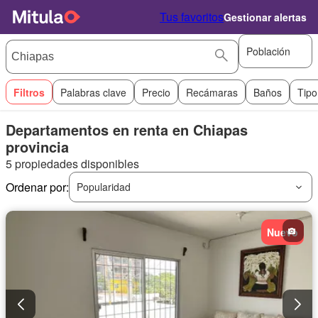
Tus favoritos
Gestionar alertas
Población
Filtros
Palabras clave
Precio
Recámaras
Baños
Tipo
Departamentos en renta en Chiapas
provincia
5 propiedades disponibles
Ordenar por:
Popularidad
Nuevo