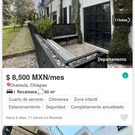
11
fotos
Departamento
$ 8,500 MXN/mes
Chamula, Chiapas
1 Recámara
90 m²
Cuarto de servicio
Chimenea
Zona infantil
Estacionamiento
Seguridad
Completamente amueblado
Hace 6 días, 11 horas en Rentola