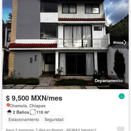
9
fotos
Departamento
$ 9,500 MXN/mes
Chamula, Chiapas
2 Baños
110 m²
Estacionamiento
Seguridad
Hace 2 semanas, 2 días en Remax - RE/MAX Integral 2