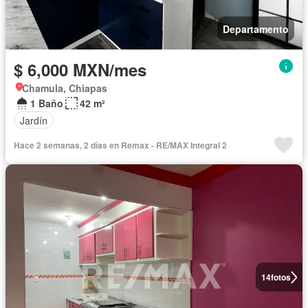
Departamento
$ 6,000 MXN/mes
Chamula, Chiapas
1 Baño
42 m²
Jardín
Hace 2 semanas, 2 días en Remax - RE/MAX Integral 2
14
fotos