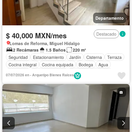
Departamento
$ 40,000 MXN/mes
Destacado
Lomas de Reforma, Miguel Hidalgo
2 Recámaras
1.5 Baños
220 m²
Seguridad
Estacionamiento
Jardín
Cisterna
Terraza
Cocina integral
Cocina equipada
Bodega
Agua
Despacho
Vista panorámica
Recámara con closet
07/07/2026 en - Arquetipo Bienes Raices
Caseta de vigilancia
Conserje
Permite mascotas
Sin amueblar