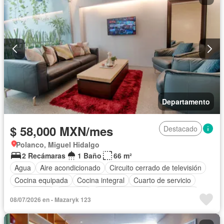
Departamento
$ 58,000 MXN/mes
Destacado
Polanco, Miguel Hidalgo
2 Recámaras
1 Baño
66 m²
Agua
Aire acondicionado
Circuito cerrado de televisión
Cocina equipada
Cocina integral
Cuarto de servicio
Electricidad
Elevador
Estacionamiento
Gas natural
08/07/2026 en - Mazaryk 123
Gimnasio
Internet
Azotea
Seguridad
Televisión por cable
Wifi
Permite niños