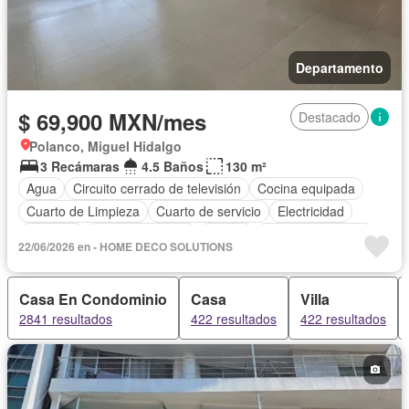
Departamento
$ 69,900 MXN/mes
Destacado
Polanco, Miguel Hidalgo
3 Recámaras
4.5 Baños
130 m²
Agua
Circuito cerrado de televisión
Cocina equipada
Cuarto de Limpieza
Cuarto de servicio
Electricidad
Elevador
Estacionamiento
Azotea
Permite mascotas
22/06/2026 en - HOME DECO SOLUTIONS
Permite niños
Sin amueblar
Casa En Condominio
Casa
Villa
2841 resultados
422 resultados
422 resultados