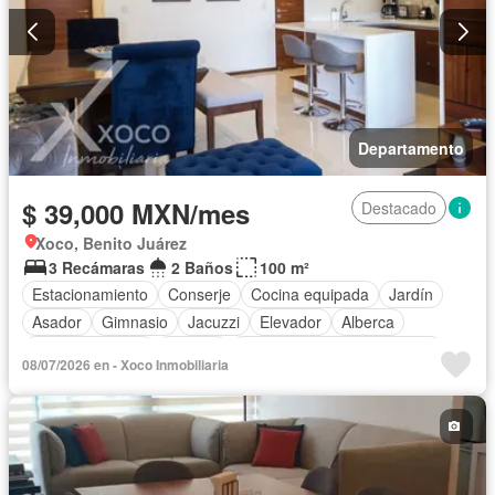
Departamento
$ 39,000 MXN/mes
Destacado
Xoco, Benito Juárez
3 Recámaras
2 Baños
100 m²
Estacionamiento
Conserje
Cocina equipada
Jardín
Asador
Gimnasio
Jacuzzi
Elevador
Alberca
Cancha de tenis
Terraza
Completamente amueblado
08/07/2026 en - Xoco Inmobiliaria