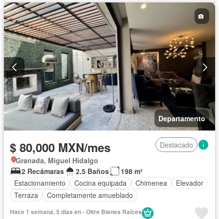
Recámara con closet
Caseta de vigilancia
Conserje
Wifi
Permite mascotas
Permite niños
Solo familias
Completamente amueblado
Departamento
$ 80,000 MXN/mes
Destacado
Granada, Miguel Hidalgo
2 Recámaras
2.5 Baños
198 m²
Estacionamiento
Cocina equipada
Chimenea
Elevador
Terraza
Completamente amueblado
Hace 1 semana, 5 días en - Oltre Bienes Raíces