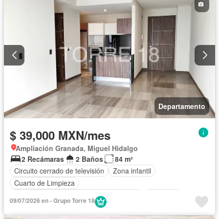
Departamento
$ 39,000 MXN/mes
Ampliación Granada, Miguel Hidalgo
2 Recámaras
2 Baños
84 m²
Circuito cerrado de televisión
Zona infantil
Cuarto de Limpieza
Acceso para personas con discapacidad
Gimnasio
09/07/2026 en - Grupo Torre 18
Cocina integral
Internet
Elevador
Seguridad
Alberca