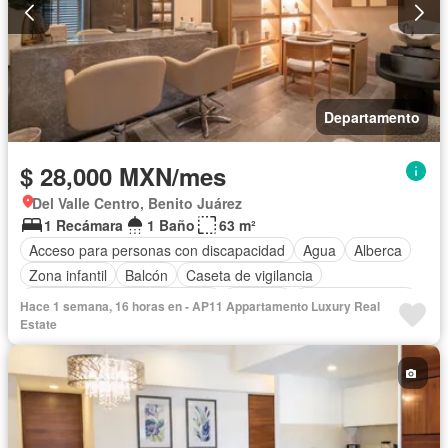
Departamento
$ 28,000 MXN/mes
Del Valle Centro, Benito Juárez
1 Recámara
1 Baño
63 m²
Acceso para personas con discapacidad
Agua
Alberca
Zona infantil
Balcón
Caseta de vigilancia
Circuito cerrado de televisión
Cisterna
Cocina equipada
Hace 1 semana, 16 horas en - AP11 Appartamento Luxury Real
Cocina integral
Cuarto de Limpieza
Electricidad
Estate
Elevador
Estacionamiento
Gas natural
Gimnasio
Internet
Jacuzzi
Jardín
Despacho
Recámara con closet
Sala polivalente
Sauna
Seguridad
Sin amueblar