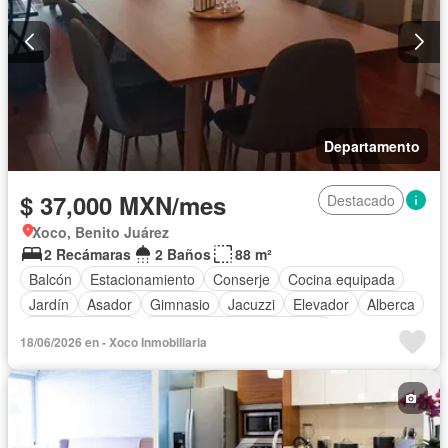
Departamento
$ 37,000 MXN/mes
Destacado
Xoco, Benito Juárez
2 Recámaras
2 Baños
88 m²
Balcón
Estacionamiento
Conserje
Cocina equipada
Jardín
Asador
Gimnasio
Jacuzzi
Elevador
Alberca
Cancha de tenis
Completamente amueblado
18/06/2026 en - Xoco Inmobiliaria