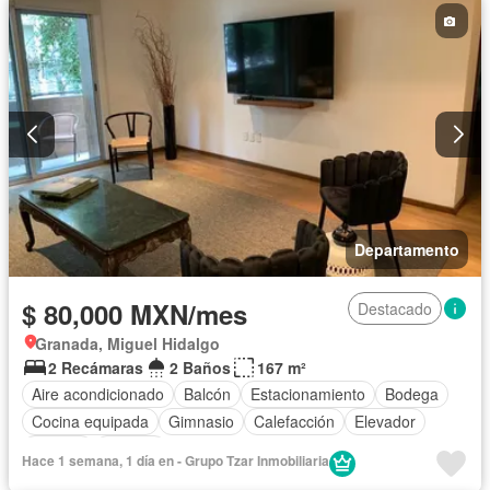
Departamento
$ 80,000 MXN/mes
Destacado
Granada, Miguel Hidalgo
2 Recámaras
2 Baños
167 m²
Aire acondicionado
Balcón
Estacionamiento
Bodega
Cocina equipada
Gimnasio
Calefacción
Elevador
Alberca
Terraza
Hace 1 semana, 1 día en - Grupo Tzar Inmobiliaria