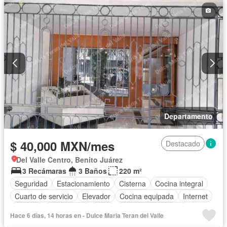
Departamento
$ 40,000 MXN/mes
Destacado
Del Valle Centro, Benito Juárez
3 Recámaras
3 Baños
220 m²
Seguridad
Estacionamiento
Cisterna
Cocina integral
Cuarto de servicio
Elevador
Cocina equipada
Internet
Bodega
Electricidad
Agua
Cuarto de Limpieza
Hace 6 días, 14 horas en - Dulce Maria Teran del Valle
Televisión por cable
Gas natural
Vista panorámica