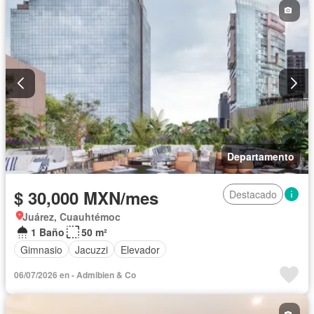
Departamento
$ 30,000 MXN/mes
Destacado
Juárez, Cuauhtémoc
1 Baño
50 m²
Gimnasio
Jacuzzi
Elevador
06/07/2026 en - Admibien & Co