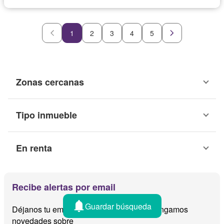
1
2
3
4
5
Zonas cercanas
Tipo inmueble
En renta
Recibe alertas por email
Guardar búsqueda
Déjanos tu email y te avisamos cuando tengamos
novedades sobre