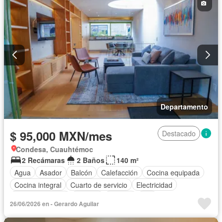
Completamente amueblado
Departamento
$ 95,000 MXN/mes
Destacado
Condesa, Cuauhtémoc
2 Recámaras
2 Baños
140 m²
Agua
Asador
Balcón
Calefacción
Cocina equipada
Cocina integral
Cuarto de servicio
Electricidad
Estacionamiento
Internet
Terraza
Wifi
26/06/2026 en - Gerardo Aguilar
Permite mascotas
Permite niños
Solo familias
Completamente amueblado