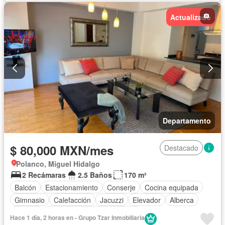
Actualizado
Departamento
$ 80,000 MXN/mes
Destacado
Polanco, Miguel Hidalgo
2 Recámaras
2.5 Baños
170 m²
Balcón
Estacionamiento
Conserje
Cocina equipada
Gimnasio
Calefacción
Jacuzzi
Elevador
Alberca
Terraza
Completamente amueblado
Hace 1 día, 2 horas en - Grupo Tzar Inmobiliaria