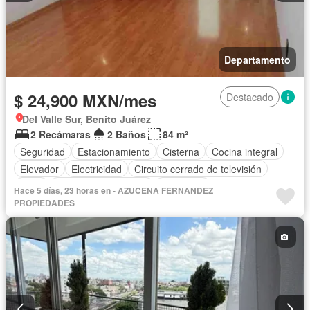
Departamento
$ 24,900 MXN/mes
Destacado
Del Valle Sur, Benito Juárez
2 Recámaras
2 Baños
84 m²
Seguridad
Estacionamiento
Cisterna
Cocina integral
Elevador
Electricidad
Circuito cerrado de televisión
Agua
Recámara con closet
Despacho
Hace 5 días, 23 horas en - AZUCENA FERNANDEZ
Permite mascotas
Sin amueblar
PROPIEDADES