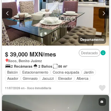
Departamento
$ 39,000 MXN/mes
Destacado
Xoco, Benito Juárez
2 Recámaras
2 Baños
86 m²
Balcón
Estacionamiento
Cocina equipada
Jardín
Asador
Gimnasio
Jacuzzi
Elevador
Alberca
Cancha de tenis
Completamente amueblado
11/07/2026 en - Xoco Inmobiliaria