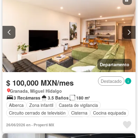
Departamento
$ 100,000 MXN/mes
Destacado
Granada, Miguel Hidalgo
3 Recámaras
3.5 Baños
180 m²
Alberca
Zona infantil
Caseta de vigilancia
Circuito cerrado de televisión
Cisterna
Cocina equipada
Cocina integral
Cuarto de Limpieza
Elevador
26/06/2026 en - Properti MX
Estacionamiento
Gimnasio
Jacuzzi
Seguridad
Zonas verdes
Permite mascotas