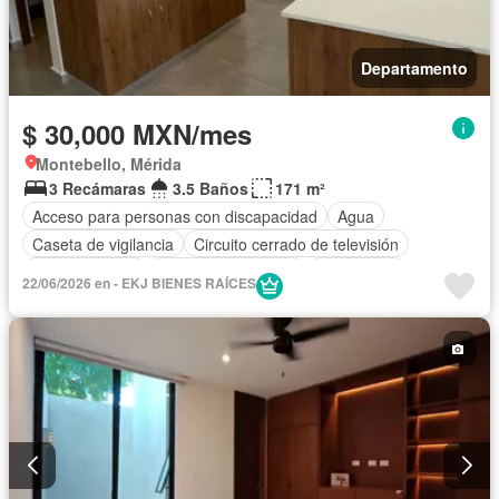
Departamento
$ 30,000 MXN/mes
Montebello, Mérida
3 Recámaras
3.5 Baños
171 m²
Acceso para personas con discapacidad
Agua
Caseta de vigilancia
Circuito cerrado de televisión
Cocina integral
Cuarto de Limpieza
Electricidad
22/06/2026 en - EKJ BIENES RAÍCES
Elevador
Estacionamiento
Gimnasio
Internet
Jardín
Despacho
Recámara con closet
Seguridad
Terraza
Vista panorámica
Wifi
Sin amueblar