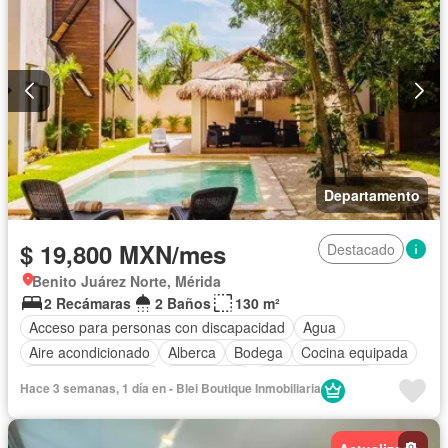
Departamento
$ 19,800 MXN/mes
Destacado
Benito Juárez Norte, Mérida
2 Recámaras
2 Baños
130 m²
Acceso para personas con discapacidad
Agua
Aire acondicionado
Alberca
Bodega
Cocina equipada
Cuarto de Limpieza
Electricidad
Estacionamiento
Hace 3 semanas, 1 día en - Blei Boutique Inmobiliaria
Internet
Jardín
Recámara con closet
Azotea
Seguridad
Televisión por cable
Wifi
Zonas verdes