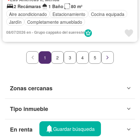
2 Recámaras
1 Baño
80 m²
Aire acondicionado
Estacionamiento
Cocina equipada
Jardín
Completamente amueblado
08/07/2026 en - Grupo cappako del suereste
1
2
3
4
5
Zonas cercanas
Tipo inmueble
Guardar búsqueda
En renta