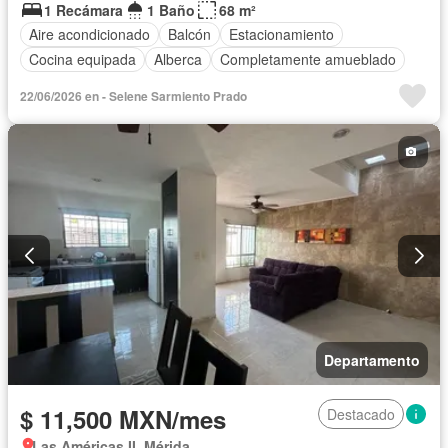
1 Recámara
1 Baño
68 m²
Aire acondicionado
Balcón
Estacionamiento
Cocina equipada
Alberca
Completamente amueblado
22/06/2026 en - Selene Sarmiento Prado
Departamento
$ 11,500 MXN/mes
Destacado
Las Américas II, Mérida