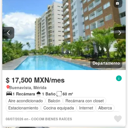
Conserje
Wifi
Permite mascotas
Parcialmente amueblado
Departamento
$ 17,500 MXN/mes
Buenavista, Mérida
1 Recámara
1 Baño
60 m²
Aire acondicionado
Balcón
Recámara con closet
Estacionamiento
Cocina equipada
Internet
Alberca
Terraza
Televisión por cable
Completamente amueblado
08/07/2026 en - COCOM BIENES RAÍCES