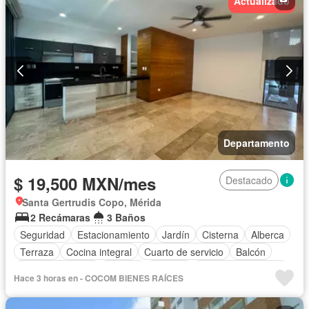
Actualizado
Permite niños
Sin amueblar
Departamento
$ 19,500 MXN/mes
Destacado
Santa Gertrudis Copo, Mérida
2 Recámaras
3 Baños
Seguridad
Estacionamiento
Jardín
Cisterna
Alberca
Terraza
Cocina integral
Cuarto de servicio
Balcón
Cocina equipada
Internet
Bodega
Aire acondicionado
Hace 3 horas en - COCOM BIENES RAÍCES
Circuito cerrado de televisión
Electricidad
Agua
Zonas verdes
Vista panorámica
Recámara con closet