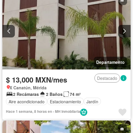
Departamento
$ 13,000 MXN/mes
Destacado
X Canatún, Mérida
2 Recámaras
2 Baños
74 m²
Aire acondicionado
Estacionamiento
Jardín
Hace 1 semana, 8 horas en - MH Inmobilaria