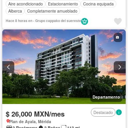
Aire acondicionado
Estacionamiento
Cocina equipada
Alberca
Completamente amueblado
Hace 8 horas en - Grupo cappako del suereste
Departamento
$ 26,000 MXN/mes
Destacado
Plan de Ayala, Mérida
2 Recámaras
2 Baños
113 m²