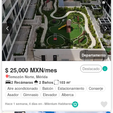
Departamento
$ 25,000 MXN/mes
Destacado
Temozón Norte, Mérida
2 Recámaras
2 Baños
103 m²
Aire acondicionado
Balcón
Estacionamiento
Conserje
Asador
Gimnasio
Elevador
Alberca
Completamente amueblado
Hace 1 semana, 4 días en - Milenium Habitares