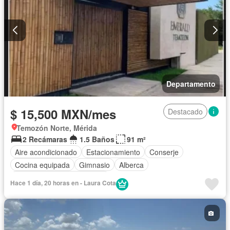
Departamento
$ 15,500 MXN/mes
Destacado
Temozón Norte, Mérida
2 Recámaras
1.5 Baños
91 m²
Aire acondicionado
Estacionamiento
Conserje
Cocina equipada
Gimnasio
Alberca
Completamente amueblado
Hace 1 día, 20 horas en - Laura Cota