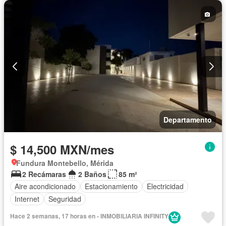
Departamento
$ 14,500 MXN/mes
Fundura Montebello, Mérida
2 Recámaras
2 Baños
85 m²
Aire acondicionado
Estacionamiento
Electricidad
Internet
Seguridad
Hace 2 semanas, 17 horas en - INMOBILIARIA INFINITY