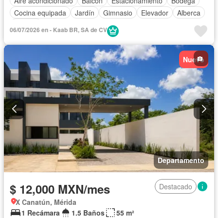
Aire acondicionado
Balcón
Estacionamiento
Bodega
Cocina equipada
Jardín
Gimnasio
Elevador
Alberca
Terraza
06/07/2026 en - Kaab BR, SA de CV
Nuevo
Departamento
$ 12,000 MXN/mes
Destacado
X Canatún, Mérida
1 Recámara
1.5 Baños
55 m²