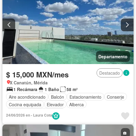
Departamento
$ 15,000 MXN/mes
Destacado
X Canatún, Mérida
1 Recámara
1 Baño
58 m²
Aire acondicionado
Balcón
Estacionamiento
Conserje
Cocina equipada
Elevador
Alberca
Completamente amueblado
24/06/2026 en - Laura Cota