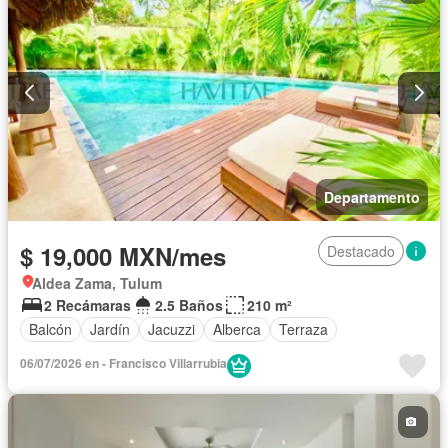
Departamento
$ 19,000 MXN/mes
Destacado
Aldea Zama, Tulum
2 Recámaras
2.5 Baños
210 m²
Balcón
Jardín
Jacuzzi
Alberca
Terraza
06/07/2026 en - Francisco Villarrubia