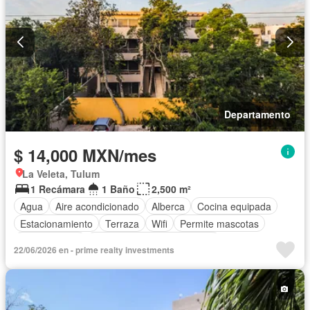
Departamento
$ 14,000 MXN/mes
La Veleta, Tulum
1 Recámara
1 Baño
2,500 m²
Agua
Aire acondicionado
Alberca
Cocina equipada
Estacionamiento
Terraza
Wifi
Permite mascotas
Permite niños
Completamente amueblado
22/06/2026 en - prime realty investments