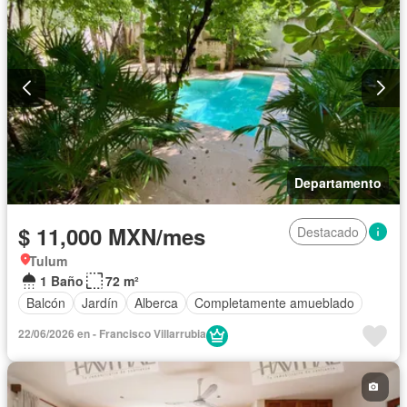
Departamento
$ 11,000 MXN/mes
Destacado
Tulum
1 Baño
72 m²
Balcón
Jardín
Alberca
Completamente amueblado
22/06/2026 en - Francisco Villarrubia