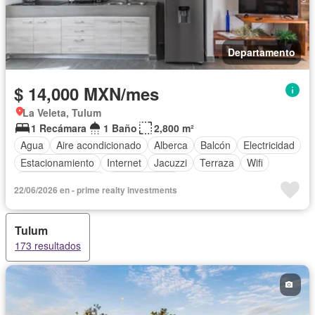
Departamento
$ 14,000 MXN/mes
La Veleta, Tulum
1 Recámara
1 Baño
2,800 m²
Agua
Aire acondicionado
Alberca
Balcón
Electricidad
Estacionamiento
Internet
Jacuzzi
Terraza
Wifi
Permite mascotas
Permite niños
22/06/2026 en - prime realty investments
Completamente amueblado
Tulum
173 resultados