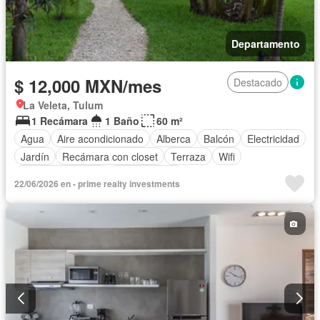
Departamento
$ 12,000 MXN/mes
Destacado
La Veleta, Tulum
1 Recámara
1 Baño
60 m²
Agua
Aire acondicionado
Alberca
Balcón
Electricidad
Jardín
Recámara con closet
Terraza
Wifi
Permite mascotas
Permite niños
22/06/2026 en - prime realty investments
Completamente amueblado