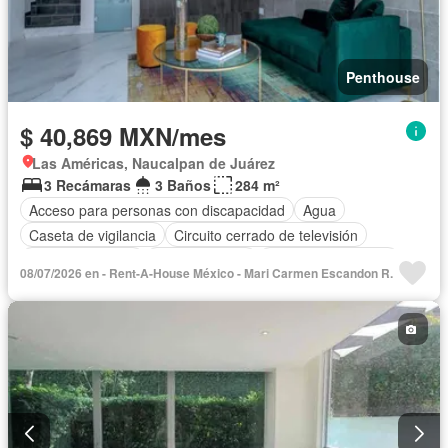
Penthouse
$ 40,869 MXN/mes
Las Américas, Naucalpan de Juárez
3 Recámaras
3 Baños
284 m²
Acceso para personas con discapacidad
Agua
Caseta de vigilancia
Circuito cerrado de televisión
Cocina equipada
Cocina integral
Cuarto de Limpieza
08/07/2026 en - Rent-A-House México - Mari Carmen Escandon R.
Elevador
Estacionamiento
Gas natural
Gimnasio
Recámara con closet
Azotea
Seguridad
Terraza
Vista panorámica
Zonas verdes
Permite mascotas
Permite niños
Sin amueblar