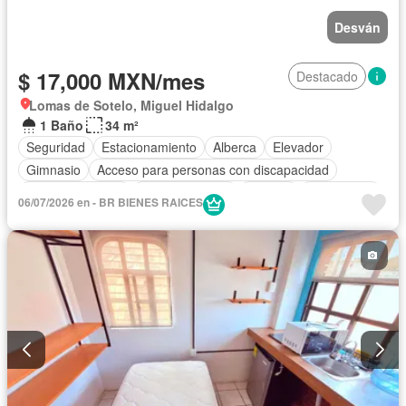
Desván
$ 17,000 MXN/mes
Destacado
Lomas de Sotelo, Miguel Hidalgo
1 Baño
34 m²
Seguridad
Estacionamiento
Alberca
Elevador
Gimnasio
Acceso para personas con discapacidad
Cocina equipada
Sala polivalente
Bodega
Gas natural
06/07/2026 en - BR BIENES RAICES
Asador
Despacho
Recámara con closet
Permite mascotas