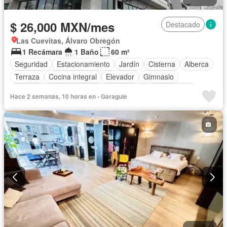
$ 26,000 MXN/mes
Destacado
Las Cuevitas, Álvaro Obregón
1 Recámara
1 Baño
60 m²
Seguridad
Estacionamiento
Jardín
Cisterna
Alberca
Terraza
Cocina integral
Elevador
Gimnasio
Acceso para personas con discapacidad
Zona infantil
Hace 2 semanas, 10 horas en - Garaguie
Sala polivalente
Bodega
Circuito cerrado de televisión
Azotea
Jacuzzi
Cuarto de Limpieza
Cancha de tenis
Asador
Zonas verdes
Despacho
Vista panorámica
Caseta de vigilancia
Conserje
Sauna
Permite mascotas
Permite niños
Solo familias
Sin amueblar