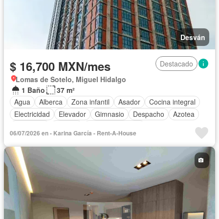
Desván
$ 16,700 MXN/mes
Destacado
Lomas de Sotelo, Miguel Hidalgo
1 Baño
37 m²
Agua
Alberca
Zona infantil
Asador
Cocina integral
Electricidad
Elevador
Gimnasio
Despacho
Azotea
Seguridad
Terraza
Vista panorámica
06/07/2026 en - Karina García - Rent-A-House
Permite mascotas
Sin amueblar