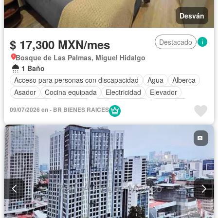
Desván
$ 17,300 MXN/mes
Destacado
Bosque de Las Palmas, Miguel Hidalgo
1 Baño
Acceso para personas con discapacidad
Agua
Alberca
Asador
Cocina equipada
Electricidad
Elevador
Gas natural
Gimnasio
Sala polivalente
Seguridad
09/07/2026 en - BR BIENES RAICES
Permite mascotas