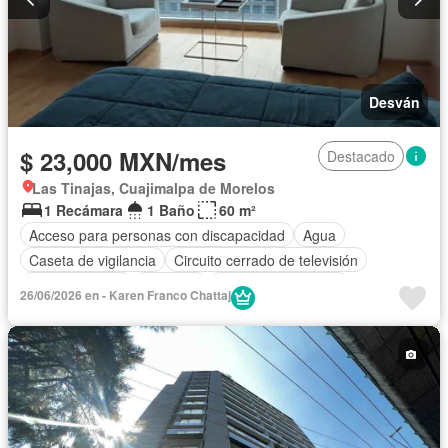
Desván
$ 23,000 MXN/mes
Destacado
Las Tinajas, Cuajimalpa de Morelos
1 Recámara
1 Baño
60 m²
Acceso para personas con discapacidad
Agua
Caseta de vigilancia
Circuito cerrado de televisión
Cocina integral
Conserje
Cuarto de Limpieza
26/06/2026 en - Karen Franco Chattaj
Electricidad
Elevador
Estacionamiento
Internet
Recámara con closet
Seguridad
Wifi
Completamente amueblado