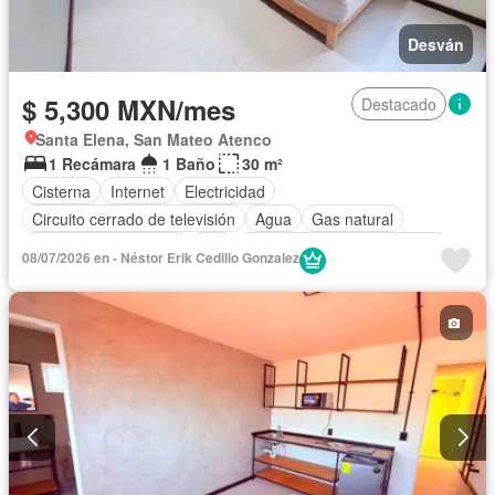
Desván
$ 5,300 MXN/mes
Destacado
Santa Elena, San Mateo Atenco
1 Recámara
1 Baño
30 m²
Cisterna
Internet
Electricidad
Circuito cerrado de televisión
Agua
Gas natural
Recámara con closet
Wifi
Completamente amueblado
08/07/2026 en - Néstor Erik Cedillo Gonzalez