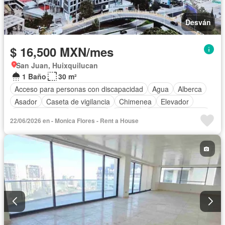
Desván
$ 16,500 MXN/mes
San Juan, Huixquilucan
1 Baño
30 m²
Acceso para personas con discapacidad
Agua
Alberca
Asador
Caseta de vigilancia
Chimenea
Elevador
Estacionamiento
Gimnasio
Terraza
Permite mascotas
22/06/2026 en - Monica Flores - Rent a House
Parcialmente amueblado