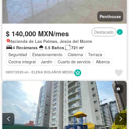
Penthouse
$ 140,000 MXN/mes
Destacado
Hacienda de Las Palmas, Jesús del Monte
4 Recámaras
5.5 Baños
721 m²
Seguridad
Estacionamiento
Cisterna
Terraza
Cocina integral
Jardín
Cuarto de servicio
Alberca
Elevador
Gimnasio
Balcón
08/07/2026 en - ELENA BOLAÑOS MEDEL
Acceso para personas con discapacidad
Sala polivalente
Zona infantil
Bodega
Jacuzzi
Cuarto de Limpieza
Cancha de tenis
Asador
Zonas verdes
Caseta de vigilancia
Recámara con closet
Vista panorámica
Sauna
Conserje
Sin amueblar