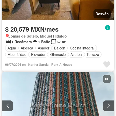
Desván
$ 20,579 MXN/mes
Lomas de Sotelo, Miguel Hidalgo
1 Recámara
1 Baño
67 m²
Agua
Alberca
Asador
Balcón
Cocina integral
Electricidad
Elevador
Gimnasio
Azotea
Terraza
Permite mascotas
Sin amueblar
06/07/2026 en - Karina García - Rent-A-House