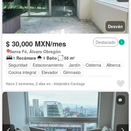
Desván
$ 30,000 MXN/mes
Destacado
Santa Fé, Álvaro Obregón
1 Recámara
1 Baño
55 m²
Seguridad
Estacionamiento
Jardín
Cisterna
Alberca
Cocina integral
Elevador
Gimnasio
Acceso para personas con discapacidad
Zona infantil
Hace 2 semanas, 2 días en - Alejandra Careaga
Sala polivalente
Circuito cerrado de televisión
Electricidad
Agua
Cuarto de Limpieza
Asador
Zonas verdes
Recámara con closet
Caseta de vigilancia
Conserje
Permite mascotas
Permite niños
Sin amueblar