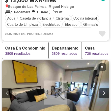
Bosque de Las Palmas, Miguel Hidalgo
1 Recámara
1 Baño
19 m²
Agua
Caseta de vigilancia
Cisterna
Cocina integral
Cuarto de Limpieza
Electricidad
Elevador
Gimnasio
Recámara con closet
Sala polivalente
Seguridad
06/07/2026 en - PROPIEDADESMX
Terraza
Vista panorámica
Zonas verdes
Sin amueblar
Casa En Condominio
Departamento
Casa
3809 resultados
3809 resultados
726 resultados