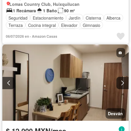
Lomas Country Club, Huixquilucan
1 Recámara
1 Baño
90 m²
Seguridad
Estacionamiento
Jardín
Cisterna
Alberca
Terraza
Cocina integral
Elevador
Gimnasio
Cocina equipada
Sala polivalente
Internet
06/07/2026 en - Amazon Casas
Acceso para personas con discapacidad
Circuito cerrado de televisión
Electricidad
Agua
Azotea
Asador
Zonas verdes
Caseta de vigilancia
Recámara con closet
Vista panorámica
Conserje
Jacuzzi
Gas natural
Balcón
Permite mascotas
Completamente amueblado
Desván
$ 12,000 MXN/mes