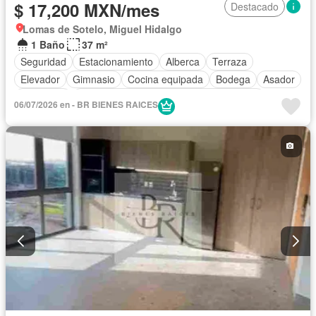
$ 17,200 MXN/mes
Destacado
Lomas de Sotelo, Miguel Hidalgo
1 Baño
37 m²
Seguridad
Estacionamiento
Alberca
Terraza
Elevador
Gimnasio
Cocina equipada
Bodega
Asador
Despacho
Acceso para personas con discapacidad
06/07/2026 en - BR BIENES RAICES
Permite mascotas
Permite niños
Sin amueblar