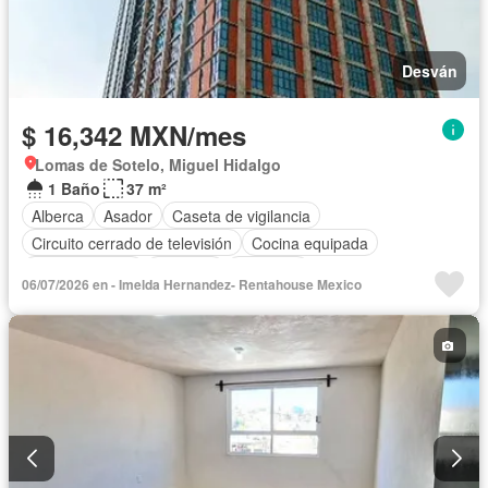
Desván
$ 16,342 MXN/mes
Lomas de Sotelo, Miguel Hidalgo
1 Baño
37 m²
Alberca
Asador
Caseta de vigilancia
Circuito cerrado de televisión
Cocina equipada
Cocina integral
Elevador
Gimnasio
06/07/2026 en - Imelda Hernandez- Rentahouse Mexico
Recámara con closet
Seguridad
Vista panorámica
Permite mascotas
Sin amueblar