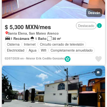
Desván
$ 5,300 MXN/mes
Destacado
Santa Elena, San Mateo Atenco
1 Recámara
1 Baño
30 m²
Cisterna
Internet
Circuito cerrado de televisión
Electricidad
Agua
Wifi
Completamente amueblado
02/07/2026 en - Néstor Erik Cedillo Gonzalez