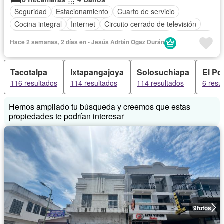
Seguridad
Estacionamiento
Cuarto de servicio
Cocina integral
Internet
Circuito cerrado de televisión
Electricidad
Agua
Calefacción
Gas natural
Despacho
Hace 2 semanas, 2 días en - Jesús Adrián Ogaz Durán
Caseta de vigilancia
Wifi
Tacotalpa
Ixtapangajoya
Solosuchiapa
El Po
116 resultados
114 resultados
114 resultados
6 resu
Hemos ampliado tu búsqueda y creemos que estas
propiedades te podrían interesar
9
fotos