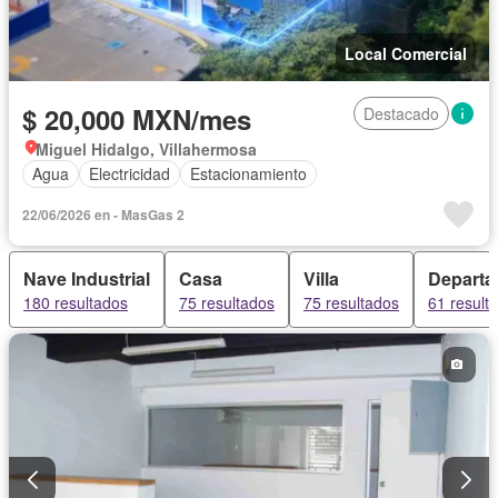
Local Comercial
$ 20,000 MXN/mes
Destacado
Miguel Hidalgo, Villahermosa
Agua
Electricidad
Estacionamiento
22/06/2026 en - MasGas 2
Nave Industrial
Casa
Villa
Departa
180 resultados
75 resultados
75 resultados
61 result