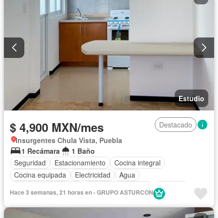
Estudio
$ 4,900 MXN/mes
Destacado
Insurgentes Chula Vista, Puebla
1 Recámara
1 Baño
Seguridad
Estacionamiento
Cocina integral
Cocina equipada
Electricidad
Agua
Recámara con closet
Caseta de vigilancia
Cisterna
Hace 3 semanas, 21 horas en - GRUPO ASTURCON
Cuarto de servicio
Internet
Cuarto de Limpieza
Gas natural
Conserje
Sin amueblar