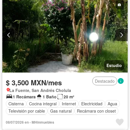
Estudio
$ 3,500 MXN/mes
Destacado
La Fuente, San Andrés Cholula
1 Recámara
1 Baño
20 m²
Cisterna
Cocina integral
Internet
Electricidad
Agua
Televisión por cable
Gas natural
Recámara con closet
Caseta de vigilancia
Parcialmente amueblado
08/07/2026 en - MHinmuebles