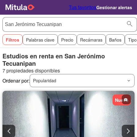
Tus favoritos
Gestionar alertas
Filtros
Palabras clave
Precio
Recámaras
Baños
Tipo
Estudios en renta en San Jerónimo
Tecuanipan
7 propiedades disponibles
Ordenar por:
Popularidad
Nuevo