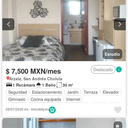
Estudio
$ 7,500 MXN/mes
Destacado
Atzala, San Andrés Cholula
1 Recámara
1 Baño
30 m²
Seguridad
Estacionamiento
Jardín
Terraza
Elevador
Gimnasio
Cocina equipada
Internet
Circuito cerrado de televisión
Electricidad
Azotea
Agua
08/07/2026 en - Inmobilyan
Zonas verdes
Caseta de vigilancia
Conserje
Completamente amueblado