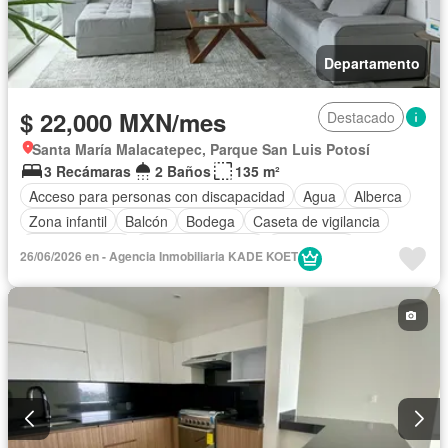
Departamento
$ 22,000 MXN/mes
Destacado
Santa María Malacatepec, Parque San Luis Potosí
3 Recámaras
2 Baños
135 m²
Acceso para personas con discapacidad
Agua
Alberca
Zona infantil
Balcón
Bodega
Caseta de vigilancia
Cocina integral
Cuarto de servicio
Electricidad
26/06/2026 en - Agencia Inmobiliaria KADE KOET
Elevador
Estacionamiento
Gas natural
Gimnasio
Internet
Despacho
Sala polivalente
Seguridad
Vista panorámica
Wifi
Completamente amueblado