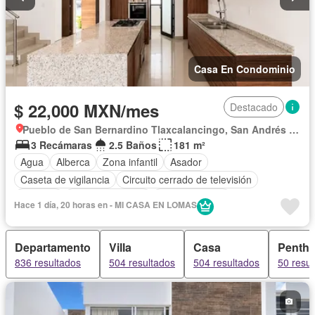
Solo familias
Completamente amueblado
Casa En Condominio
$ 22,000 MXN/mes
Destacado
Pueblo de San Bernardino Tlaxcalancingo, San Andrés Cholula
3 Recámaras
2.5 Baños
181 m²
Agua
Alberca
Zona infantil
Asador
Caseta de vigilancia
Circuito cerrado de televisión
Cisterna
Cocina equipada
Cocina integral
Hace 1 día, 20 horas en - MI CASA EN LOMAS
Cuarto de Limpieza
Cuarto de servicio
Electricidad
Estacionamiento
Gas natural
Internet
Jacuzzi
Jardín
Departamento
Villa
Casa
Penth
Recámara con closet
Azotea
Sala polivalente
836 resultados
504 resultados
504 resultados
50 resul
Seguridad
Televisión por cable
Terraza
Vista panorámica
Wifi
Zonas verdes
Solo familias
Sin amueblar