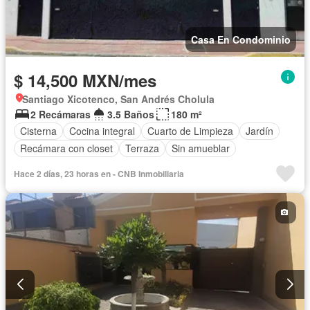
Casa En Condominio
$ 14,500 MXN/mes
Santiago Xicotenco, San Andrés Cholula
2 Recámaras
3.5 Baños
180 m²
Cisterna
Cocina integral
Cuarto de Limpieza
Jardín
Recámara con closet
Terraza
Sin amueblar
Hace 2 días, 23 horas en - CNB Inmobiliaria