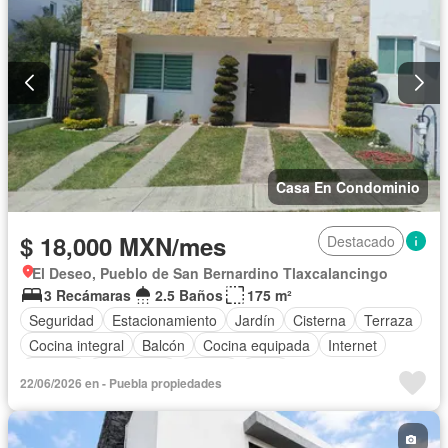
Casa En Condominio
$ 18,000 MXN/mes
Destacado
El Deseo, Pueblo de San Bernardino Tlaxcalancingo
3 Recámaras
2.5 Baños
175 m²
Seguridad
Estacionamiento
Jardín
Cisterna
Terraza
Cocina integral
Balcón
Cocina equipada
Internet
Bodega
Electricidad
Azotea
Agua
22/06/2026 en - Puebla propiedades
Televisión por cable
Gas natural
Zonas verdes
Recámara con closet
Caseta de vigilancia
Wifi
Permite mascotas
Permite niños
Solo familias