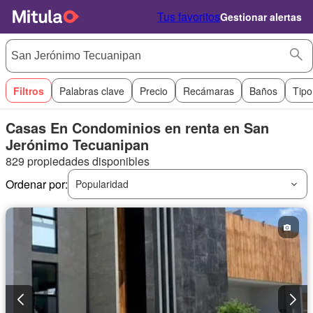
Tus favoritos
Gestionar alertas
Filtros
Palabras clave
Precio
Recámaras
Baños
Tipo
Casas En Condominios en renta en San
Jerónimo Tecuanipan
829 propiedades disponibles
Ordenar por:
Popularidad