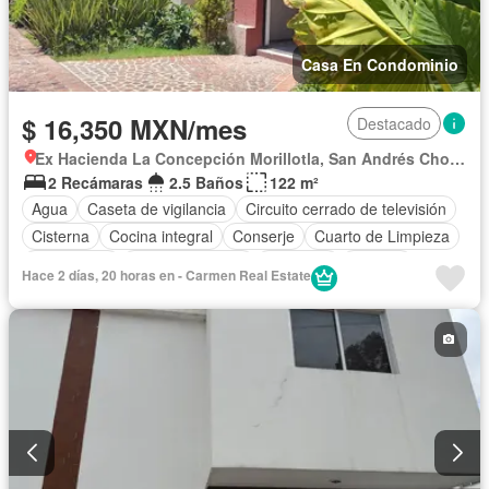
Casa En Condominio
$ 16,350 MXN/mes
Destacado
Ex Hacienda La Concepción Morillotla, San Andrés Cholula
2 Recámaras
2.5 Baños
122 m²
Agua
Caseta de vigilancia
Circuito cerrado de televisión
Cisterna
Cocina integral
Conserje
Cuarto de Limpieza
Electricidad
Estacionamiento
Gimnasio
Internet
Hace 2 días, 20 horas en - Carmen Real Estate
Jardín
Despacho
Recámara con closet
Sala polivalente
Seguridad
Televisión por cable
Terraza
Wifi
Zonas verdes