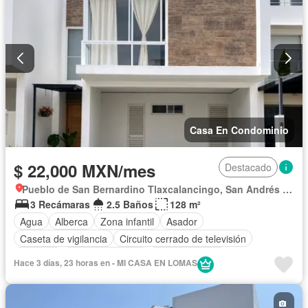
Casa En Condominio
$ 22,000 MXN/mes
Destacado
Pueblo de San Bernardino Tlaxcalancingo, San Andrés Cholula
3 Recámaras
2.5 Baños
128 m²
Agua
Alberca
Zona infantil
Asador
Caseta de vigilancia
Circuito cerrado de televisión
Cisterna
Cocina equipada
Cocina integral
Hace 3 días, 23 horas en - MI CASA EN LOMAS
Cuarto de Limpieza
Electricidad
Estacionamiento
Gas natural
Gimnasio
Internet
Jardín
Recámara con closet
Sala polivalente
Seguridad