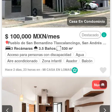
Casa En Condominio
$ 100,000 MXN/mes
Destacado
Pueblo de San Bernardino Tlaxcalancingo, San Andrés Cholula
3 Recámaras
3.5 Baños
530 m²
Acceso para personas con discapacidad
Agua
Aire acondicionado
Zona infantil
Asador
Balcón
Bodega
Caseta de vigilancia
Hace 2 días, 23 horas en - MI CASA EN LOMAS
Circuito cerrado de televisión
Chimenea
Cisterna
Cocina equipada
Cocina integral
Conserje
Nuevo
Cuarto de Limpieza
Cuarto de servicio
Electricidad
Elevador
Estacionamiento
Gas natural
Internet
Jacuzzi
Jardín
Despacho
Recámara con closet
Azotea
Sala polivalente
Seguridad
Televisión por cable
Terraza
Vista panorámica
Wifi
Zonas verdes