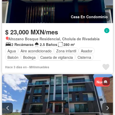
Casa En Condominio
$ 23,000 MXN/mes
Altozano Bosque Residencial, Cholula de Rivadabia
2 Recámaras
2.5 Baños
280 m²
Agua
Aire acondicionado
Zona infantil
Asador
Balcón
Bodega
Caseta de vigilancia
Cisterna
Cocina equipada
Cocina integral
Cuarto de Limpieza
Hace 3 días en - MHinmuebles
Electricidad
Estacionamiento
Jardín
Recámara con closet
Azotea
Vista panorámica
Nuevo
Completamente amueblado