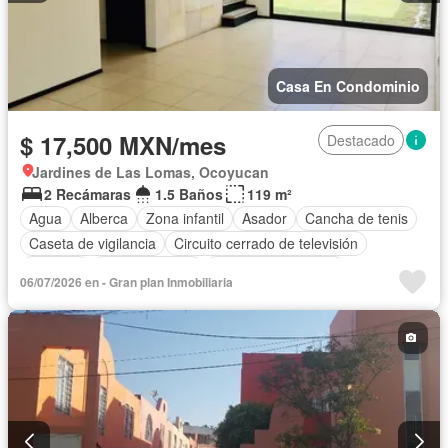
Casa En Condominio
$ 17,500 MXN/mes
Destacado
Jardines de Las Lomas, Ocoyucan
2 Recámaras
1.5 Baños
119 m²
Agua
Alberca
Zona infantil
Asador
Cancha de tenis
Caseta de vigilancia
Circuito cerrado de televisión
Cisterna
Cocina integral
Cuarto de Limpieza
06/07/2026 en - Gran plan Inmobiliaria
Electricidad
Estacionamiento
Gas natural
Jardín
Recámara con closet
Sala polivalente
Seguridad
Sin amueblar