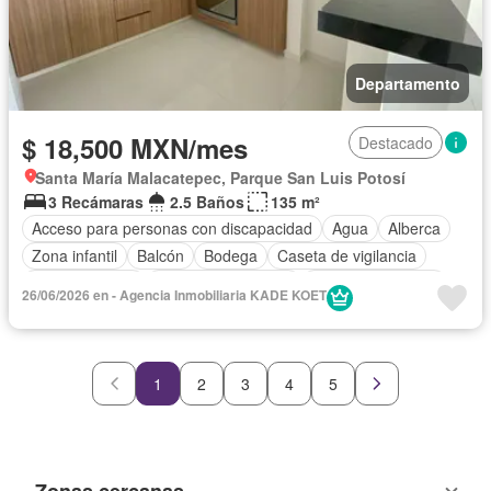
Departamento
$ 18,500 MXN/mes
Destacado
Santa María Malacatepec, Parque San Luis Potosí
3 Recámaras
2.5 Baños
135 m²
Acceso para personas con discapacidad
Agua
Alberca
Zona infantil
Balcón
Bodega
Caseta de vigilancia
Cocina integral
Cuarto de Limpieza
Cuarto de servicio
26/06/2026 en - Agencia Inmobiliaria KADE KOET
Electricidad
Elevador
Estacionamiento
Gas natural
Gimnasio
Jardín
Despacho
Recámara con closet
Sala polivalente
Seguridad
Wifi
Zonas verdes
1
2
3
4
5
Sin amueblar
Zonas cercanas