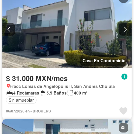
Televisión por cable
Vista panorámica
Wifi
Zonas verdes
Solo familias
Completamente amueblado
Casa En Condominio
$ 31,000 MXN/mes
Fracc Lomas de Angelópolis II, San Andrés Cholula
4 Recámaras
5.5 Baños
400 m²
Sin amueblar
06/07/2026 en - BROKERS