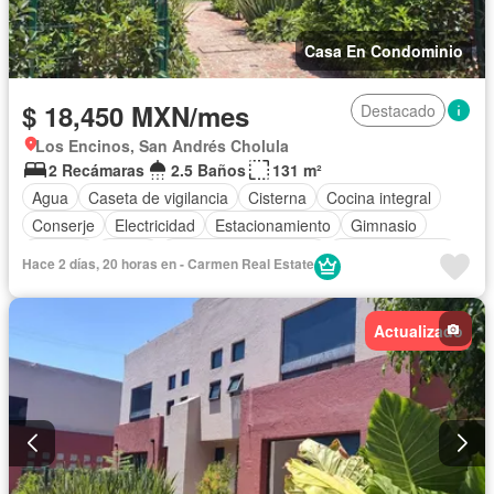
Casa En Condominio
$ 18,450 MXN/mes
Destacado
Los Encinos, San Andrés Cholula
2 Recámaras
2.5 Baños
131 m²
Agua
Caseta de vigilancia
Cisterna
Cocina integral
Conserje
Electricidad
Estacionamiento
Gimnasio
Internet
Jardín
Recámara con closet
Sala polivalente
Hace 2 días, 20 horas en - Carmen Real Estate
Seguridad
Televisión por cable
Terraza
Wifi
Zonas verdes
Actualizado