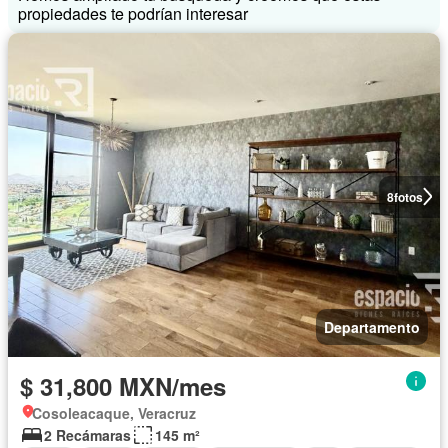
propiedades te podrían interesar
8
fotos
Departamento
$ 31,800 MXN/mes
Cosoleacaque, Veracruz
2 Recámaras
145 m²