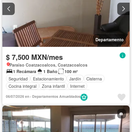
Departamento
$ 7,500 MXN/mes
Paraiso Coatzacoalcos, Coatzacoalcos
1 Recámara
1 Baño
100 m²
Seguridad
Estacionamiento
Jardín
Cisterna
Cocina integral
Zona infantil
Internet
Aire acondicionado
Recámara con closet
06/07/2026 en - Departamentos Amueblados
Caseta de vigilancia
Permite mascotas
Permite niños
Completamente amueblado