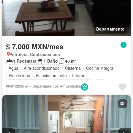
Departamento
$ 7,000 MXN/mes
Petrolera, Coatzacoalcos
1 Recámara
1 Baño
40 m²
Agua
Aire acondicionado
Cisterna
Cocina integral
Electricidad
Estacionamiento
Internet
Recámara con closet
Televisión por cable
Wifi
06/07/2026 en - Departamentos Amueblados
Permite mascotas
Permite niños
Completamente amueblado