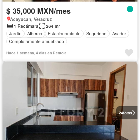
$ 35,000 MXN/mes
Acayucan, Veracruz
1 Recámara
264 m²
Jardín
Alberca
Estacionamiento
Seguridad
Asador
Completamente amueblado
Hace 1 semana, 4 días en Rentola
24
fotos