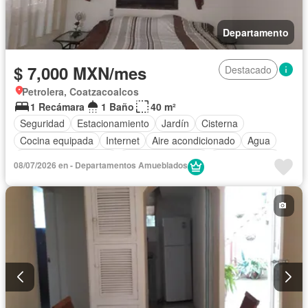
Departamento
$ 7,000 MXN/mes
Destacado
Petrolera, Coatzacoalcos
1 Recámara
1 Baño
40 m²
Seguridad
Estacionamiento
Jardín
Cisterna
Cocina equipada
Internet
Aire acondicionado
Agua
Recámara con closet
Permite mascotas
Permite niños
08/07/2026 en - Departamentos Amueblados
Completamente amueblado