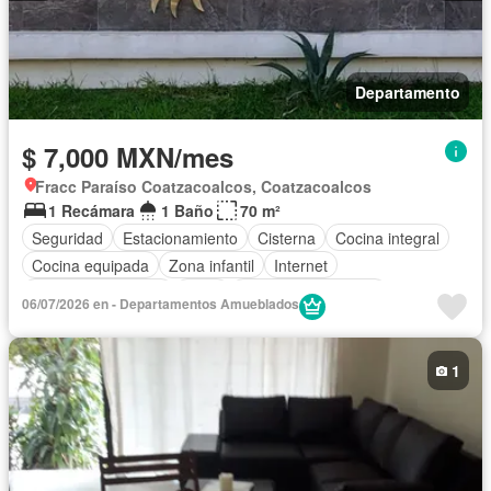
Departamento
$ 7,000 MXN/mes
Fracc Paraíso Coatzacoalcos, Coatzacoalcos
1 Recámara
1 Baño
70 m²
Seguridad
Estacionamiento
Cisterna
Cocina integral
Cocina equipada
Zona infantil
Internet
Aire acondicionado
Agua
Televisión por cable
06/07/2026 en - Departamentos Amueblados
Caseta de vigilancia
Permite mascotas
Permite niños
Completamente amueblado
1