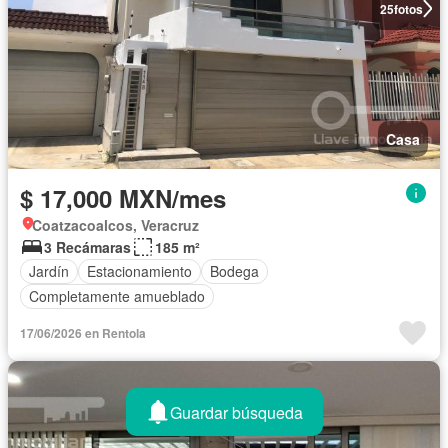
25
fotos
Casa
$ 17,000 MXN/mes
Coatzacoalcos, Veracruz
3 Recámaras
185 m²
Jardín
Estacionamiento
Bodega
Completamente amueblado
17/06/2026 en Rentola
Guardar búsqueda