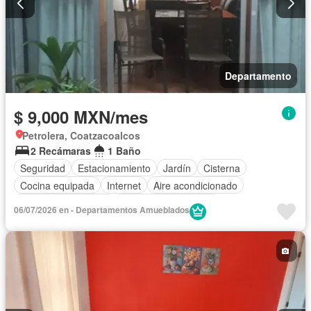
Departamento
$ 9,000 MXN/mes
Petrolera, Coatzacoalcos
2 Recámaras
1 Baño
Seguridad
Estacionamiento
Jardín
Cisterna
Cocina equipada
Internet
Aire acondicionado
Televisión por cable
Recámara con closet
06/07/2026 en - Departamentos Amueblados
Permite mascotas
Permite niños
Completamente amueblado