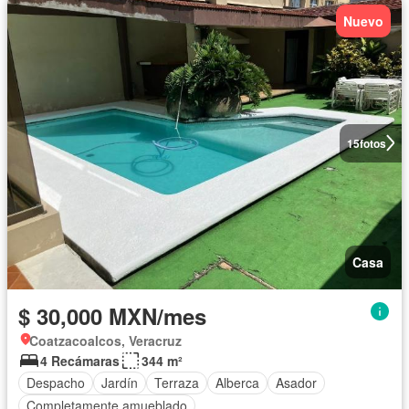
Nuevo
15
fotos
Casa
$ 30,000 MXN/mes
Coatzacoalcos, Veracruz
4 Recámaras
344 m²
Despacho
Jardín
Terraza
Alberca
Asador
Completamente amueblado