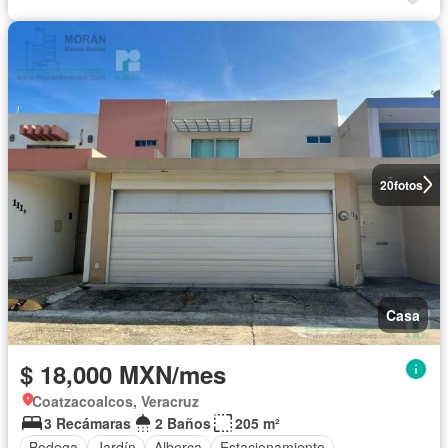
20
fotos
Casa
$ 18,000 MXN/mes
Coatzacoalcos, Veracruz
3 Recámaras
2 Baños
205 m²
Bodega
Jardín
Alberca
Estacionamiento