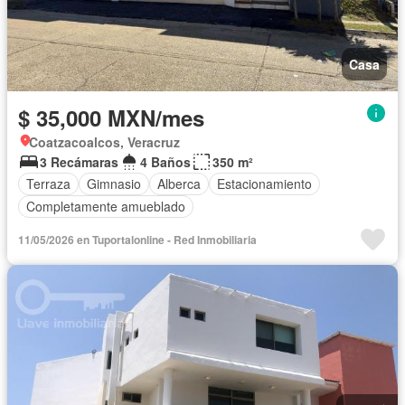
Casa
$ 35,000 MXN/mes
Coatzacoalcos, Veracruz
3 Recámaras
4 Baños
350 m²
Terraza
Gimnasio
Alberca
Estacionamiento
Completamente amueblado
11/05/2026 en Tuportalonline - Red Inmobiliaria