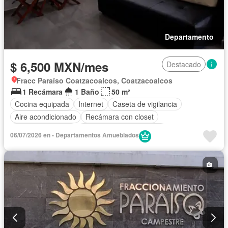
Departamento
$ 6,500 MXN/mes
Destacado
Fracc Paraíso Coatzacoalcos, Coatzacoalcos
1 Recámara
1 Baño
50 m²
Cocina equipada
Internet
Caseta de vigilancia
Aire acondicionado
Recámara con closet
Permite mascotas
Parcialmente amueblado
06/07/2026 en - Departamentos Amueblados