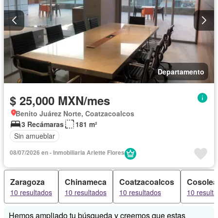
Departamento
$ 25,000 MXN/mes
Benito Juárez Norte, Coatzacoalcos
3 Recámaras
181 m²
Sin amueblar
08/07/2026 en - Inmobiliaria Arlette Flores
Zaragoza
Chinameca
Coatzacoalcos
Cosole
10 resultados
10 resultados
10 resultados
10 result
Hemos ampliado tu búsqueda y creemos que estas