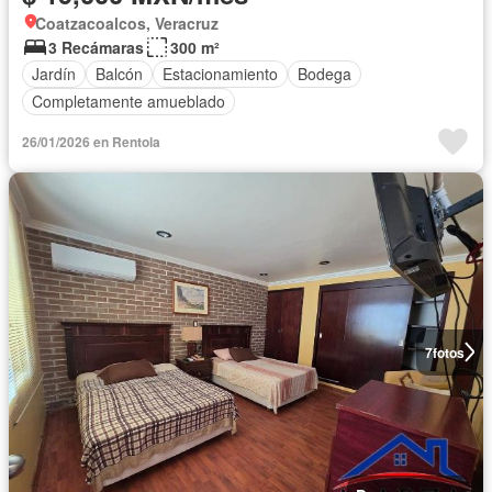
Coatzacoalcos, Veracruz
3 Recámaras
300 m²
Jardín
Balcón
Estacionamiento
Bodega
Completamente amueblado
26/01/2026 en Rentola
7
fotos