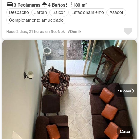
3 Recámaras
4 Baños
180 m²
Despacho
Jardín
Balcón
Estacionamiento
Asador
Completamente amueblado
Hace 2 días, 21 horas en NocNok - #Domik
18
fotos
Casa