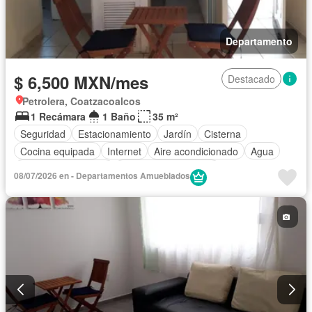
Departamento
$ 6,500 MXN/mes
Destacado
Petrolera, Coatzacoalcos
1 Recámara
1 Baño
35 m²
Seguridad
Estacionamiento
Jardín
Cisterna
Cocina equipada
Internet
Aire acondicionado
Agua
Televisión por cable
Recámara con closet
08/07/2026 en - Departamentos Amueblados
Permite mascotas
Permite niños
Completamente amueblado