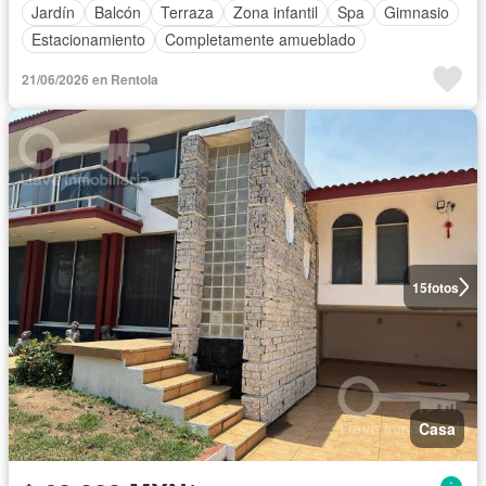
Jardín
Balcón
Terraza
Zona infantil
Spa
Gimnasio
Estacionamiento
Completamente amueblado
21/06/2026 en Rentola
15
fotos
Casa