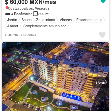
$ 60,000 MXN/mes
Coatzacoalcos, Veracruz
3 Recámaras
890 m²
Jardín
Sauna
Zona infantil
Alberca
Estacionamiento
Asador
Completamente amueblado
26/05/2026 en Rentola
16
fotos