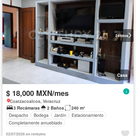
24
fotos
Casa
$ 18,000 MXN/mes
Coatzacoalcos, Veracruz
3 Recámaras
2 Baños
240 m²
Despacho
Bodega
Jardín
Estacionamiento
Completamente amueblado
02/07/2026 en rentumo