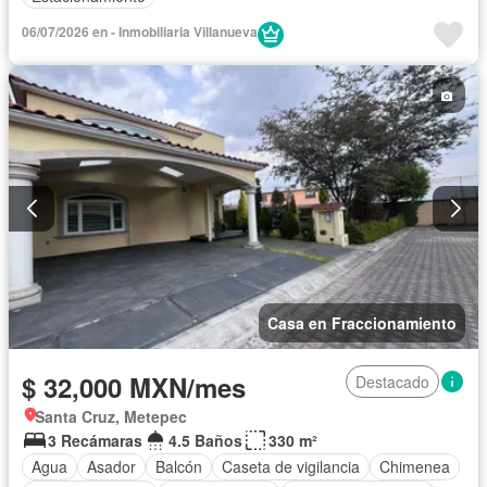
06/07/2026 en - Inmobiliaria Villanueva
Casa en Fraccionamiento
$ 32,000 MXN/mes
Destacado
Santa Cruz, Metepec
3 Recámaras
4.5 Baños
330 m²
Agua
Asador
Balcón
Caseta de vigilancia
Chimenea