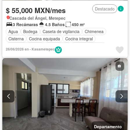
$ 55,000 MXN/mes
Destacado
Cascada del Ángel, Metepec
3 Recámaras
4.5 Baños
450 m²
Agua
Bodega
Caseta de vigilancia
Chimenea
Cisterna
Cocina equipada
Cocina integral
Cuarto de servicio
Electricidad
Estacionamiento
26/06/2026 en - Kasametepec
Internet
Jardín
Despacho
Recámara con closet
Wifi
Permite mascotas
Permite niños
Sin amueblar
Departamento