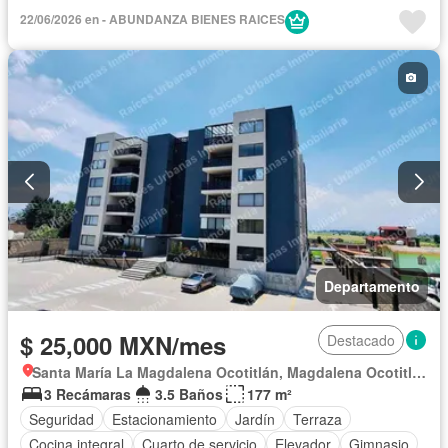
22/06/2026 en - ABUNDANZA BIENES RAICES
Departamento
$ 25,000 MXN/mes
Destacado
Santa María La Magdalena Ocotitlán, Magdalena Ocotitlán
3 Recámaras
3.5 Baños
177 m²
Seguridad
Estacionamiento
Jardín
Terraza
Cocina integral
Cuarto de servicio
Elevador
Gimnasio