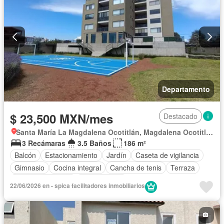
Departamento
$ 23,500 MXN/mes
Destacado
Santa María La Magdalena Ocotitlán, Magdalena Ocotitlán
3 Recámaras
3.5 Baños
186 m²
Balcón
Estacionamiento
Jardín
Caseta de vigilancia
Gimnasio
Cocina integral
Cancha de tenis
Terraza
Permite mascotas
Sin amueblar
22/06/2026 en - spica facilitadores inmobiliarios