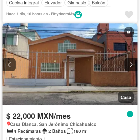
Cocina integral
Elevador
Gimnasio
Balcón
Sala polivalente
Internet
Bodega
Electricidad
Hace 1 día, 16 horas en - FiftydoorsMx
Cuarto de Limpieza
Zonas verdes
Despacho
Recámara con closet
Caseta de vigilancia
Wifi
Permite mascotas
Permite niños
Casa
$ 22,000 MXN/mes
Casa Blanca, San Jerónimo Chicahualco
4 Recámaras
2 Baños
180 m²
Estacionamiento