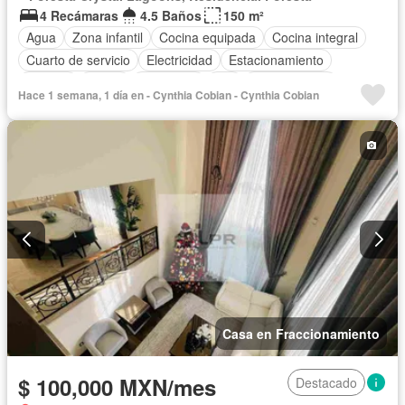
4 Recámaras
4.5 Baños
150 m²
Agua
Zona infantil
Cocina equipada
Cocina integral
Cuarto de servicio
Electricidad
Estacionamiento
Internet
Jardín
Seguridad
Wifi
Zonas verdes
Hace 1 semana, 1 día en - Cynthia Cobian - Cynthia Cobian
Permite mascotas
Permite niños
Solo familias
Completamente amueblado
Casa en Fraccionamiento
$ 100,000 MXN/mes
Destacado