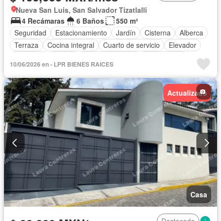
Nueva San Luis, San Salvador Tizatlalli
4 Recámaras
6 Baños
550 m²
Seguridad
Estacionamiento
Jardín
Cisterna
Alberca
Terraza
Cocina integral
Cuarto de servicio
Elevador
Gimnasio
Balcón
Cocina equipada
Zona infantil
10/06/2026 en - LPR BIENES RAICES
Sala polivalente
Internet
Bodega
Circuito cerrado de televisión
Jacuzzi
Agua
Actualizado
Cuarto de Limpieza
Cancha de tenis
Televisión por cable
Gas natural
Asador
Chimenea
Zonas verdes
Despacho
Vista panorámica
Recámara con closet
Caseta de vigilancia
Sauna
Conserje
Wifi
Permite mascotas
Permite niños
Solo familias
Completamente amueblado
Casa