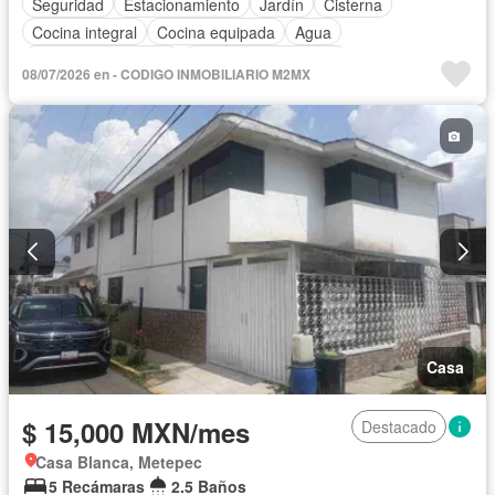
Seguridad
Estacionamiento
Jardín
Cisterna
Cocina integral
Cocina equipada
Agua
Televisión por cable
Recámara con closet
08/07/2026 en - CODIGO INMOBILIARIO M2MX
Caseta de vigilancia
Permite mascotas
Permite niños
Sin amueblar
Casa
$ 15,000 MXN/mes
Destacado
Casa Blanca, Metepec
5 Recámaras
2.5 Baños