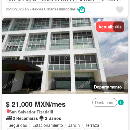
Balcón
Acceso para personas con discapacidad
26/06/2026 en - Raíces Urbanas Inmobiliaria
Cocina equipada
Sala polivalente
Internet
Bodega
Agua
Cuarto de Limpieza
Gas natural
Asador
Actualizado
1
Zonas verdes
Despacho
Vista panorámica
Departamento
$ 21,000 MXN/mes
Destacado
San Salvador Tizatlalli
2 Recámaras
2 Baños
Seguridad
Estacionamiento
Jardín
Terraza