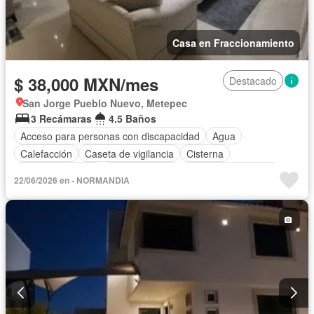
Casa en Fraccionamiento
$ 38,000 MXN/mes
Destacado
San Jorge Pueblo Nuevo, Metepec
3 Recámaras
4.5 Baños
Acceso para personas con discapacidad
Agua
Calefacción
Caseta de vigilancia
Cisterna
Cocina equipada
Cocina integral
Cuarto de Limpieza
22/06/2026 en - NORMANDIA
Cuarto de servicio
Electricidad
Estacionamiento
Jacuzzi
Recámara con closet
Sala polivalente
Seguridad
Terraza
Zonas verdes
Permite mascotas
Permite niños
Completamente amueblado