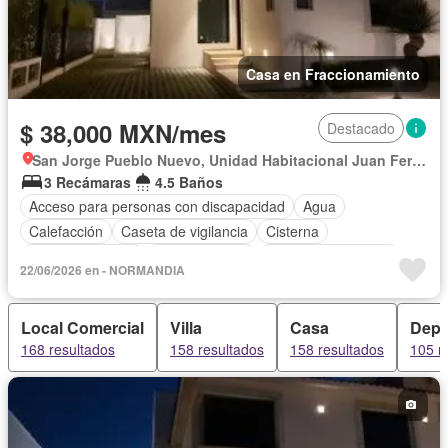
Casa en Fraccionamiento
$ 38,000 MXN/mes
Destacado
San Jorge Pueblo Nuevo, Unidad Habitacional Juan Fernández Albarrán
3 Recámaras
4.5 Baños
Acceso para personas con discapacidad
Agua
Calefacción
Caseta de vigilancia
Cisterna
Cocina equipada
Cocina integral
Cuarto de Limpieza
22/06/2026 en - NORMANDIA
Cuarto de servicio
Electricidad
Estacionamiento
Jacuzzi
Recámara con closet
Sala polivalente
Local Comercial
Villa
Casa
Depa
Seguridad
Terraza
Zonas verdes
Permite mascotas
168 resultados
158 resultados
158 resultados
105 r
Permite niños