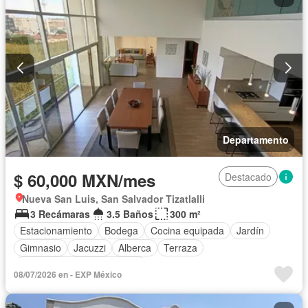
Permite mascotas
Permite niños
Solo familias
Completamente amueblado
Departamento
$ 60,000 MXN/mes
Destacado
Nueva San Luis, San Salvador Tizatlalli
3 Recámaras
3.5 Baños
300 m²
Estacionamiento
Bodega
Cocina equipada
Jardín
Gimnasio
Jacuzzi
Alberca
Terraza
Completamente amueblado
08/07/2026 en - EXP México