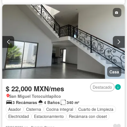
Casa
$ 22,000 MXN/mes
Destacado
San Miguel Totocuitlapilco
3 Recámaras
4 Baños
340 m²
Asador
Cisterna
Cocina integral
Cuarto de Limpieza
Electricidad
Estacionamiento
Recámara con closet
Vista panorámica
Sin amueblar