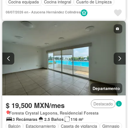
Cocina equipada
Cocina integral
Cuarto de Limpieza
Cuarto de servicio
Jardín
Recámara con closet
08/07/2026 en - Azucena Hernández Colindres
Seguridad
Televisión por cable
Terraza
Permite mascotas
Permite niños
Solo familias
Sin amueblar
Departamento
$ 19,500 MXN/mes
Destacado
Foresta Crystal Lagoons, Residencial Foresta
3 Recámaras
2.5 Baños
116 m²
Balcón
Estacionamiento
Caseta de vigilancia
Gimnasio