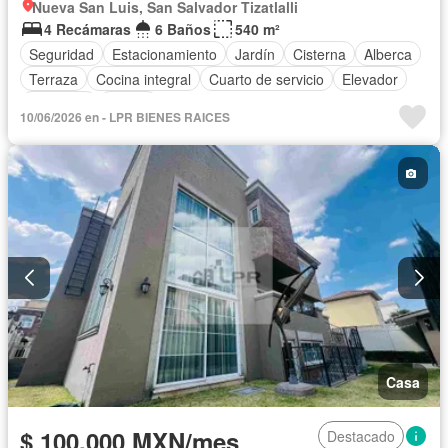
Nueva San Luis, San Salvador Tizatlalli
4 Recámaras
6 Baños
540 m²
Seguridad
Estacionamiento
Jardín
Cisterna
Alberca
Terraza
Cocina integral
Cuarto de servicio
Elevador
Gimnasio
Balcón
10/06/2026 en - LPR BIENES RAICES
Acceso para personas con discapacidad
Cocina equipada
Zona infantil
Sala polivalente
Internet
Bodega
Circuito cerrado de televisión
Jacuzzi
Agua
Cuarto de Limpieza
Cancha de tenis
Televisión por cable
Gas natural
Asador
Zonas verdes
Despacho
Vista panorámica
Recámara con closet
Caseta de vigilancia
Sauna
Conserje
Wifi
Permite mascotas
Permite niños
Solo familias
Completamente amueblado
Casa
$ 100,000 MXN/mes
Destacado