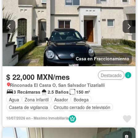
Casa en Fraccionamiento
$ 22,000 MXN/mes
Destacado
Rinconada El Casta O, San Salvador Tizatlalli
3 Recámaras
2.5 Baños
150 m²
Agua
Zona infantil
Asador
Bodega
Caseta de vigilancia
Circuito cerrado de televisión
Cisterna
Cocina equipada
Cocina integral
10/07/2026 en - Maximo Inmobiliaria
Cuarto de Limpieza
Electricidad
Estacionamiento
Internet
Jardín
Recámara con closet
Sala polivalente
Seguridad
Televisión por cable
Wifi
Zonas verdes