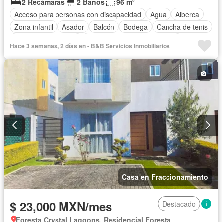
2 Recámaras
2 Baños
96 m²
Acceso para personas con discapacidad
Agua
Alberca
Zona infantil
Asador
Balcón
Bodega
Cancha de tenis
Caseta de vigilancia
Circuito cerrado de televisión
Hace 3 semanas, 2 días en - B&B Servicios Inmobiliarios
Chimenea
Cisterna
Cocina equipada
Cocina integral
Cuarto de Limpieza
Cuarto de servicio
Electricidad
Elevador
Estacionamiento
Gas natural
Gimnasio
Internet
Jardín
Despacho
Recámara con closet
Azotea
Sala polivalente
Seguridad
Televisión por cable
Terraza
Wifi
Zonas verdes
Permite niños
Solo familias
Sin amueblar
Casa en Fraccionamiento
$ 23,000 MXN/mes
Destacado
Foresta Crystal Lagoons, Residencial Foresta