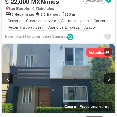
$ 22,000 MXN/mes
Destacado
San Bartolomé Tlaltelulco
3 Recámaras
3.5 Baños
280 m²
Cisterna
Cuarto de servicio
Cocina equipada
Conserje
Recámara con closet
Cuarto de Limpieza
Asador
Chimenea
Estacionamiento
Jardín
Terraza
Hace 1 día, 18 horas en - Laura Contreras
Cocina integral
Balcón
Permite mascotas
Permite niños
Solo familias
Sin amueblar
Actualizado
Casa en Fraccionamiento