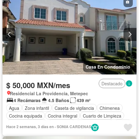
Casa En Condominio
$ 50,000 MXN/mes
Destacado
Residencial La Providencia, Metepec
4 Recámaras
4.5 Baños
439 m²
Agua
Zona infantil
Caseta de vigilancia
Chimenea
Cocina equipada
Cocina integral
Cuarto de Limpieza
Cuarto de servicio
Electricidad
Estacionamiento
Jardín
Hace 2 semanas, 3 días en - SONIA CARDENAS
Despacho
Recámara con closet
Seguridad
Terraza
Zonas verdes
Sin amueblar