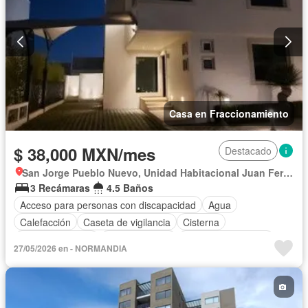
Casa en Fraccionamiento
$ 38,000 MXN/mes
Destacado
San Jorge Pueblo Nuevo, Unidad Habitacional Juan Fernández Albarrán
3 Recámaras
4.5 Baños
Acceso para personas con discapacidad
Agua
Calefacción
Caseta de vigilancia
Cisterna
Cocina equipada
Cocina integral
Cuarto de Limpieza
27/05/2026 en - NORMANDIA
Cuarto de servicio
Electricidad
Estacionamiento
Jacuzzi
Recámara con closet
Sala polivalente
Seguridad
Terraza
Zonas verdes
Permite mascotas
Permite niños