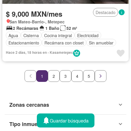
$ 9,000 MXN/mes
Destacado
San Mateo-Barrio-, Metepec
2 Recámaras
1 Baño
52 m²
Agua
Cisterna
Cocina integral
Electricidad
Estacionamiento
Recámara con closet
Sin amueblar
Hace 2 días, 18 horas en - Kasametepec
1
2
3
4
5
Zonas cercanas
Guardar búsqueda
Tipo inmueble