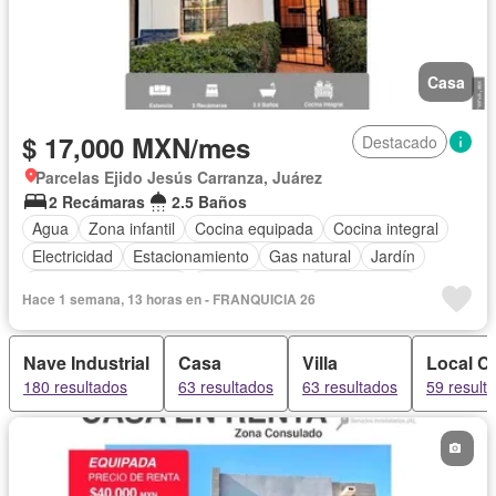
Casa
$ 17,000 MXN/mes
Destacado
Parcelas Ejido Jesús Carranza, Juárez
2 Recámaras
2.5 Baños
Agua
Zona infantil
Cocina equipada
Cocina integral
Electricidad
Estacionamiento
Gas natural
Jardín
Recámara con closet
Zonas verdes
Sin amueblar
Hace 1 semana, 13 horas en - FRANQUICIA 26
Nave Industrial
Casa
Villa
Local C
180 resultados
63 resultados
63 resultados
59 result