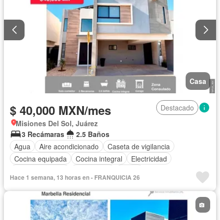
Casa
$ 40,000 MXN/mes
Destacado
Misiones Del Sol, Juárez
3 Recámaras
2.5 Baños
Agua
Aire acondicionado
Caseta de vigilancia
Cocina equipada
Cocina integral
Electricidad
Estacionamiento
Gas natural
Jardín
Hace 1 semana, 13 horas en - FRANQUICIA 26
Recámara con closet
Parcialmente amueblado