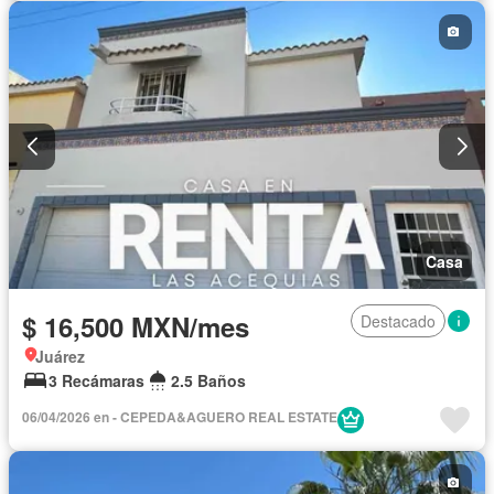
Agua
Calefacción
Gas natural
Vista panorámica
Recámara con closet
Caseta de vigilancia
Conserje
Permite niños
Completamente amueblado
Casa
$ 16,500 MXN/mes
Destacado
Juárez
3 Recámaras
2.5 Baños
06/04/2026 en - CEPEDA&AGUERO REAL ESTATE