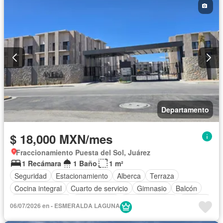
Departamento
$ 18,000 MXN/mes
Fraccionamiento Puesta del Sol, Juárez
1 Recámara
1 Baño
1 m²
Seguridad
Estacionamiento
Alberca
Terraza
Cocina integral
Cuarto de servicio
Gimnasio
Balcón
Cocina equipada
Zona infantil
Sala polivalente
Internet
06/07/2026 en - ESMERALDA LAGUNA
Aire acondicionado
Electricidad
Agua
Calefacción