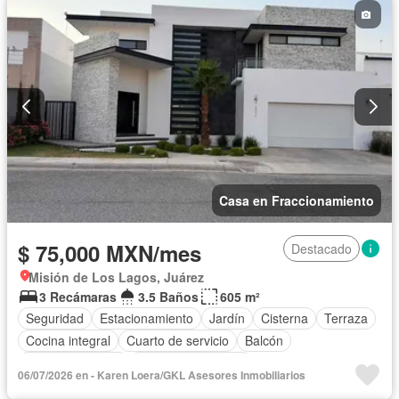
Casa en Fraccionamiento
$ 75,000 MXN/mes
Destacado
Misión de Los Lagos, Juárez
3 Recámaras
3.5 Baños
605 m²
Seguridad
Estacionamiento
Jardín
Cisterna
Terraza
Cocina integral
Cuarto de servicio
Balcón
Cocina equipada
Aire acondicionado
06/07/2026 en - Karen Loera/GKL Asesores Inmobiliarios
Circuito cerrado de televisión
Electricidad
Jacuzzi