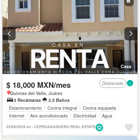
Casa
$ 18,000 MXN/mes
Destacado
Quintas del Valle, Juárez
3 Recámaras
2.5 Baños
Estacionamiento
Cocina integral
Cocina equipada
Internet
Aire acondicionado
Electricidad
Agua
Gas natural
Calefacción
Sin amueblar
22/06/2026 en - CEPEDA&AGUERO REAL ESTATE