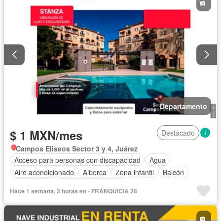
Internet
Recámara con closet
Seguridad
Vista panorámica
Wifi
Sin amueblar
Departamento
$ 1 MXN/mes
Destacado
Campos Eliseos Sector 3 y 4, Juárez
Acceso para personas con discapacidad
Agua
Aire acondicionado
Alberca
Zona infantil
Balcón
Calefacción
Caseta de vigilancia
Hace 1 semana, 3 horas en - FRANQUICIA 26
Circuito cerrado de televisión
Cocina equipada
Cocina integral
Cuarto de servicio
Electricidad