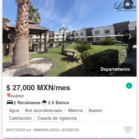
Permite mascotas
Permite niños
Departamento
$ 27,000 MXN/mes
Juárez
2 Recámaras
2.5 Baños
Agua
Aire acondicionado
Alberca
Asador
Calefacción
Caseta de vigilancia
Circuito cerrado de televisión
Cisterna
Cocina equipada
06/07/2026 en - INMOBILIARIA LESSIEUR
Cocina integral
Cuarto de Limpieza
Cuarto de servicio