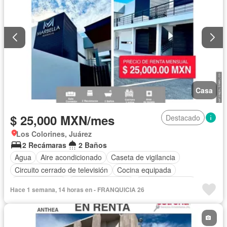
Casa
$ 25,000 MXN/mes
Destacado
Los Colorines, Juárez
2 Recámaras
2 Baños
Agua
Aire acondicionado
Caseta de vigilancia
Circuito cerrado de televisión
Cocina equipada
Cocina integral
Cuarto de servicio
Estacionamiento
Hace 1 semana, 14 horas en - FRANQUICIA 26
Gas natural
Recámara con closet
Seguridad
Sin amueblar