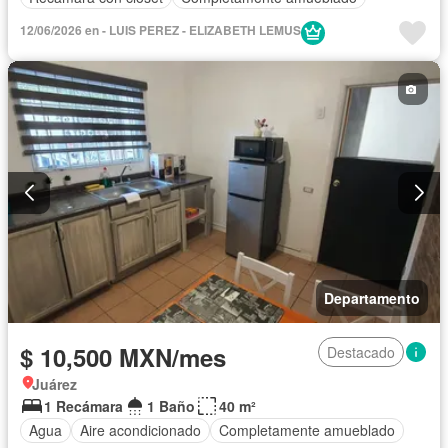
12/06/2026 en - LUIS PEREZ - ELIZABETH LEMUS
Departamento
$ 10,500 MXN/mes
Destacado
Juárez
1 Recámara
1 Baño
40 m²
Agua
Aire acondicionado
Completamente amueblado