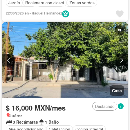
Jardín
Recámara con closet
Zonas verdes
Permite niños
Solo familias
Sin amueblar
22/06/2026 en - Raquel Hernandez
Casa
$ 16,000 MXN/mes
Destacado
Juárez
3 Recámaras
1 Baño
Aire acondicionado
Calefacción
Cocina integral