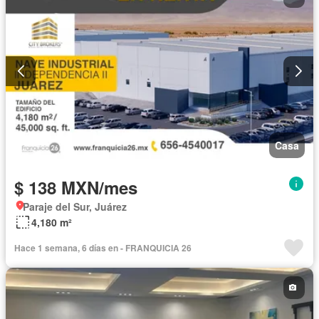
Elevador
Estacionamiento
Gas natural
Gimnasio
Internet
Recámara con closet
Seguridad
Televisión por cable
Terraza
Vista panorámica
Wifi
Zonas verdes
Completamente amueblado
Casa
$ 138 MXN/mes
Paraje del Sur, Juárez
4,180 m²
Hace 1 semana, 6 días en - FRANQUICIA 26