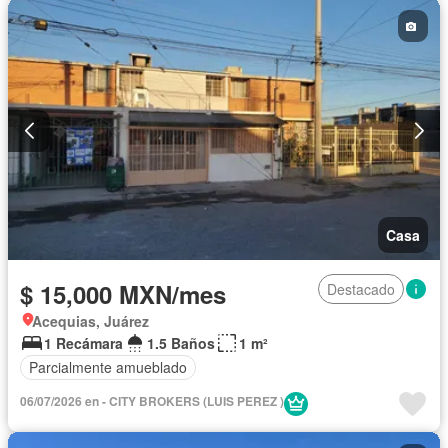
Electricidad
Estacionamiento
Gas natural
Gimnasio
Jacuzzi
Jardín
Recámara con closet
Sauna
Seguridad
Televisión por cable
Terraza
Zonas verdes
Completamente amueblado
Casa
$ 15,000 MXN/mes
Destacado
Acequias, Juárez
1 Recámara
1.5 Baños
1 m²
Parcialmente amueblado
06/07/2026 en - CITY BROKERS (LUIS PEREZ )