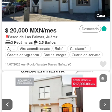
Casa
$ 20,000 MXN/mes
Destacado
Paseo de Las Palmas, Juárez
3 Recámaras
2.5 Baños
Agua
Aire acondicionado
Balcón
Calefacción
Caseta de vigilancia
Cocina integral
Cuarto de servicio
Electricidad
Estacionamiento
Gas natural
14/07/2026 en - Rocio Yaratze Torres Nuñez YC
Recámara con closet
Seguridad
Zonas verdes
Permite mascotas
Permite niños
Solo familias
Sin amueblar