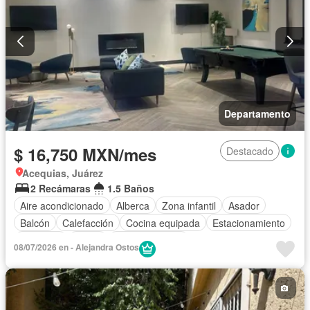
Departamento
$ 16,750 MXN/mes
Destacado
Acequias, Juárez
2 Recámaras
1.5 Baños
Aire acondicionado
Alberca
Zona infantil
Asador
Balcón
Calefacción
Cocina equipada
Estacionamiento
Gimnasio
Jardín
Sala polivalente
08/07/2026 en - Alejandra Ostos