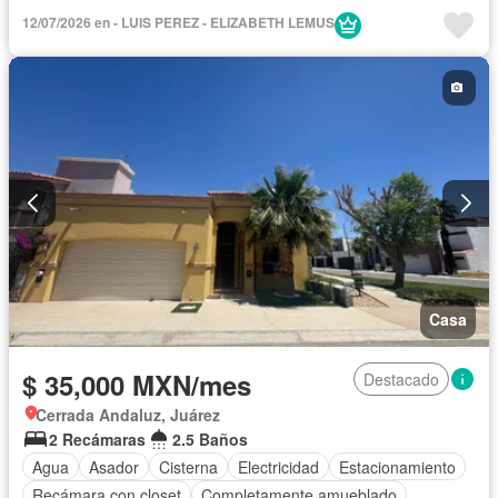
12/07/2026 en - LUIS PEREZ - ELIZABETH LEMUS
Casa
$ 35,000 MXN/mes
Destacado
Cerrada Andaluz, Juárez
2 Recámaras
2.5 Baños
Agua
Asador
Cisterna
Electricidad
Estacionamiento
Recámara con closet
Completamente amueblado