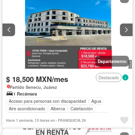
Zonas verdes
Departamento
$ 18,500 MXN/mes
Destacado
Partido Senecu, Juárez
1 Recámara
Acceso para personas con discapacidad
Agua
Aire acondicionado
Alberca
Calefacción
Caseta de vigilancia
Circuito cerrado de televisión
Hace 1 semana, 13 horas en - FRANQUICIA 26
Cocina equipada
Cocina integral
Cuarto de servicio
Electricidad
Elevador
Estacionamiento
Gas natural