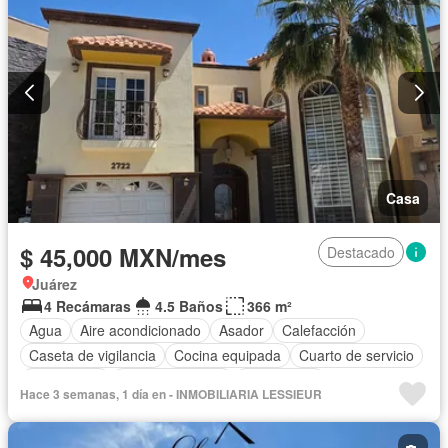
Casa
$ 45,000 MXN/mes
Destacado
Juárez
4 Recámaras
4.5 Baños
366 m²
Agua
Aire acondicionado
Asador
Calefacción
Caseta de vigilancia
Cocina equipada
Cuarto de servicio
Electricidad
Estacionamiento
Gas natural
Hace 3 semanas, 1 día en - INMOBILIARIA LESSIEUR
Recámara con closet
Permite niños
Sin amueblar