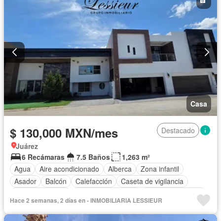
Casa
$ 130,000 MXN/mes
Destacado
Juárez
6 Recámaras
7.5 Baños
1,263 m²
Agua
Aire acondicionado
Alberca
Zona infantil
Asador
Balcón
Calefacción
Caseta de vigilancia
Cocina equipada
Cuarto de Limpieza
Cuarto de servicio
Hace 2 semanas, 2 días en - INMOBILIARIA LESSIEUR
Electricidad
Estacionamiento
Gas natural
Jardín
Recámara con closet
Seguridad
Terraza
Zonas verdes