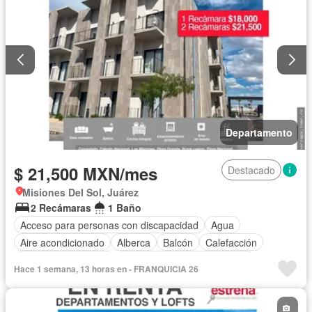
Departamento
$ 21,500 MXN/mes
Destacado
Misiones Del Sol, Juárez
2 Recámaras
1 Baño
Acceso para personas con discapacidad
Agua
Aire acondicionado
Alberca
Balcón
Calefacción
Caseta de vigilancia
Circuito cerrado de televisión
Hace 1 semana, 13 horas en - FRANQUICIA 26
Cocina equipada
Cocina integral
Electricidad
Elevador
Estacionamiento
Gas natural
Recámara con closet
Seguridad
Terraza
Vista panorámica
Wifi