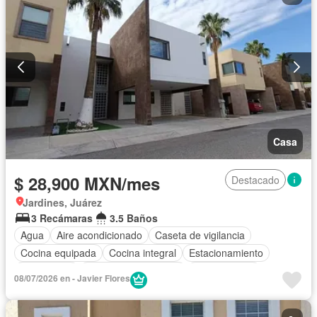
Casa
$ 28,900 MXN/mes
Destacado
Jardines, Juárez
3 Recámaras
3.5 Baños
Agua
Aire acondicionado
Caseta de vigilancia
Cocina equipada
Cocina integral
Estacionamiento
Gas natural
Recámara con closet
Zonas verdes
08/07/2026 en - Javier Flores
Sin amueblar