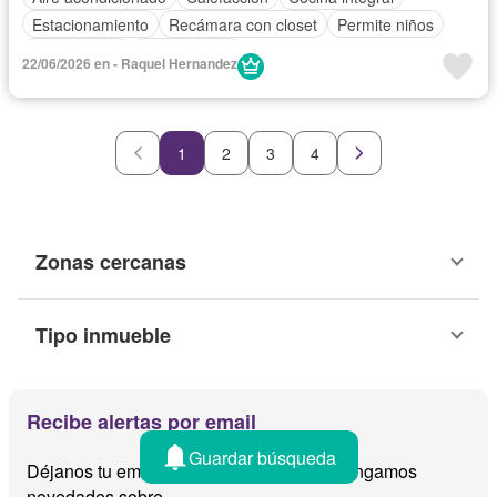
Estacionamiento
Recámara con closet
Permite niños
Solo familias
Sin amueblar
22/06/2026 en - Raquel Hernandez
1
2
3
4
Zonas cercanas
Tipo inmueble
Recibe alertas por email
Guardar búsqueda
Déjanos tu email y te avisamos cuando tengamos
novedades sobre