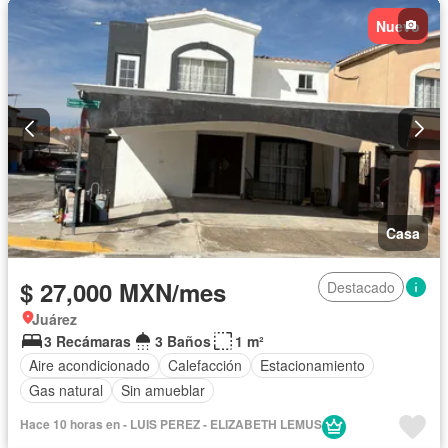
Gas natural
Asador
Zonas verdes
Nuevo
Recámara con closet
Sin amueblar
Casa
$ 27,000 MXN/mes
Destacado
Juárez
3 Recámaras
3 Baños
1 m²
Aire acondicionado
Calefacción
Estacionamiento
Gas natural
Sin amueblar
Hace 10 horas en - LUIS PEREZ - ELIZABETH LEMUS