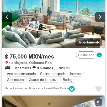
Departamento
$ 75,000 MXN/mes
Destacado
Isla Mujeres, Quintana Roo
3 Recámaras
3.5 Baños
328 m²
Aire acondicionado
Cocina equipada
Internet
Gas natural
Cuarto de Limpieza
Bodega
Recámara con closet
Cocina integral
Cuarto de servicio
Hace 2 semanas, 6 días en - Aventi Real Estate
Alberca
Zonas verdes
Balcón
Estacionamiento
Terraza
Asador
Gimnasio
Zona infantil
Despacho
Sala polivalente
Wifi
Permite mascotas