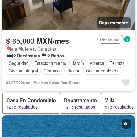
Departamento
$ 65,000 MXN/mes
Destacado
Isla Mujeres, Quintana
2 Recámaras
2 Baños
Seguridad
Estacionamiento
Jardín
Alberca
Terraza
Cocina integral
Gimnasio
Balcón
Cocina equipada
Zona infantil
Sala polivalente
Aire acondicionado
06/07/2026 en - Mexican Coast Real Estate
Electricidad
Azotea
Jacuzzi
Agua
Cancha de tenis
Zonas verdes
Vista panorámica
Recámara con closet
Casa En Condominio
Departamento
Villa
Completamente amueblado
1215 resultados
1215 resultados
518 resultados