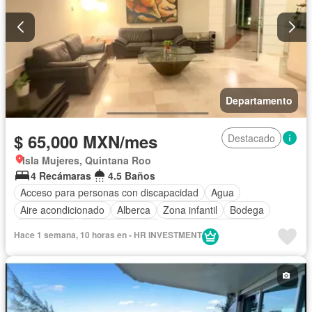
Televisión por cable
Terraza
Wifi
Solo familias
Completamente amueblado
Departamento
$ 65,000 MXN/mes
Destacado
Isla Mujeres, Quintana Roo
4 Recámaras
4.5 Baños
Acceso para personas con discapacidad
Agua
Aire acondicionado
Alberca
Zona infantil
Bodega
Calefacción
Cancha de tenis
Caseta de vigilancia
Hace 1 semana, 10 horas en - HR INVESTMENT
Circuito cerrado de televisión
Cisterna
Cocina equipada
Cocina integral
Conserje
Cuarto de Limpieza
Electricidad
Elevador
Estacionamiento
Gimnasio
Internet
Jardín
Despacho
Recámara con closet