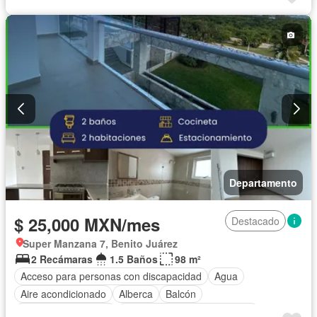
Cocina integral
Electricidad
Estacionamiento
Gimnasio
Internet
Jacuzzi
Jardín
Despacho
Recámara con closet
Azotea
Seguridad
Permite mascotas
Permite niños
Solo familias
Completamente amueblado
Departamento
$ 25,000 MXN/mes
Destacado
Super Manzana 7, Benito Juárez
2 Recámaras
1.5 Baños
98 m²
Acceso para personas con discapacidad
Agua
Aire acondicionado
Alberca
Balcón
Caseta de vigilancia
Circuito cerrado de televisión