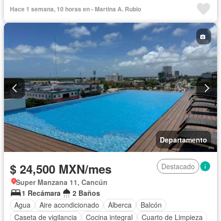
Caseta de vigilancia
Circuito cerrado de televisión
Hace 1 semana, 10 horas en - Martina A. Rubio
Cocina equipada
Cocina integral
Cuarto de Limpieza
Cuarto de servicio
Electricidad
Elevador
Estacionamiento
Gimnasio
Internet
Despacho
Recámara con closet
Azotea
Seguridad
Televisión por cable
Terraza
Vista panorámica
Wifi
Completamente amueblado
Departamento
$ 24,500 MXN/mes
Destacado
Super Manzana 11, Cancún
1 Recámara
2 Baños
Agua
Aire acondicionado
Alberca
Balcón
Caseta de vigilancia
Cocina integral
Cuarto de Limpieza