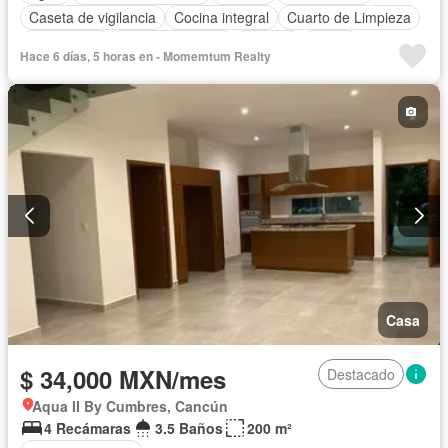
Caseta de vigilancia
Cocina integral
Cuarto de Limpieza
Electricidad
Estacionamiento
Internet
Jardín
Hace 6 días, 5 horas en - Momemtum Realty
Recámara con closet
Seguridad
Zonas verdes
Completamente amueblado
Casa
$ 34,000 MXN/mes
Destacado
Aqua II By Cumbres, Cancún
4 Recámaras
3.5 Baños
200 m²