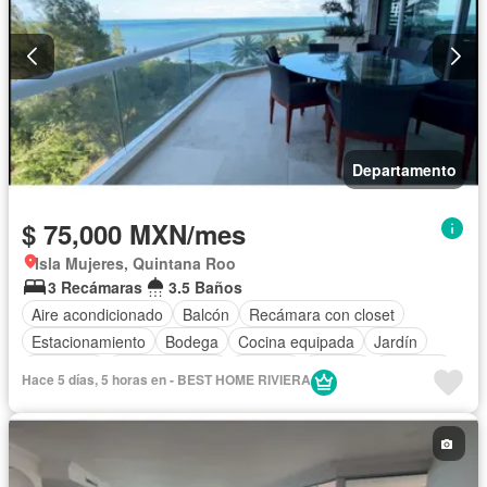
Sala polivalente
Seguridad
Terraza
Vista panorámica
Wifi
Solo familias
Sin amueblar
Departamento
$ 75,000 MXN/mes
Isla Mujeres, Quintana Roo
3 Recámaras
3.5 Baños
Aire acondicionado
Balcón
Recámara con closet
Estacionamiento
Bodega
Cocina equipada
Jardín
Gimnasio
Cocina integral
Internet
Jacuzzi
Elevador
Hace 5 días, 5 horas en - BEST HOME RIVIERA
Vista panorámica
Seguridad
Cuarto de servicio
Alberca
Agua