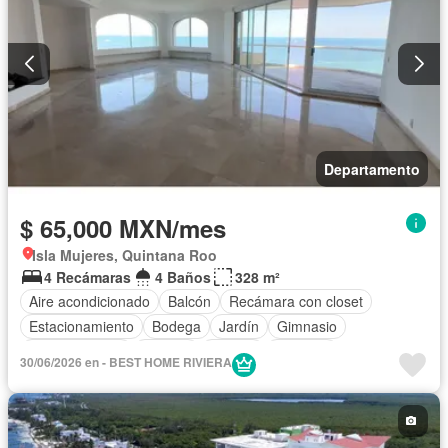
Departamento
$ 65,000 MXN/mes
Isla Mujeres, Quintana Roo
4 Recámaras
4 Baños
328 m²
Aire acondicionado
Balcón
Recámara con closet
Estacionamiento
Bodega
Jardín
Gimnasio
Cocina integral
Internet
Jacuzzi
Elevador
30/06/2026 en - BEST HOME RIVIERA
Vista panorámica
Seguridad
Cuarto de servicio
Alberca
Agua