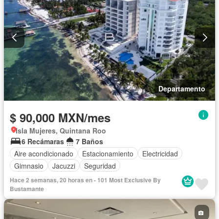
Departamento
$ 90,000 MXN/mes
Isla Mujeres, Quintana Roo
6 Recámaras
7 Baños
Aire acondicionado
Estacionamiento
Electricidad
Gimnasio
Jacuzzi
Seguridad
Hace 2 semanas, 20 horas en - 101 Most Exclusive By
Bustamante