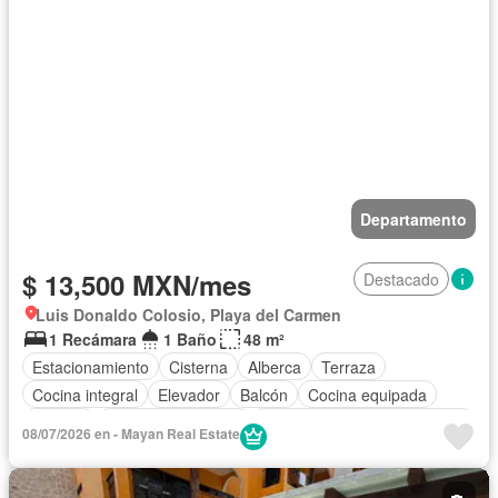
Departamento
$ 13,500 MXN/mes
Destacado
Luis Donaldo Colosio, Playa del Carmen
1 Recámara
1 Baño
48 m²
Estacionamiento
Cisterna
Alberca
Terraza
Cocina integral
Elevador
Balcón
Cocina equipada
Internet
Aire acondicionado
Circuito cerrado de televisión
08/07/2026 en - Mayan Real Estate
Electricidad
Agua
Asador
Vista panorámica
Recámara con closet
Completamente amueblado