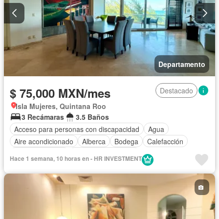
Departamento
$ 75,000 MXN/mes
Destacado
Isla Mujeres, Quintana Roo
3 Recámaras
3.5 Baños
Acceso para personas con discapacidad
Agua
Aire acondicionado
Alberca
Bodega
Calefacción
Cancha de tenis
Caseta de vigilancia
Hace 1 semana, 10 horas en - HR INVESTMENT
Circuito cerrado de televisión
Cisterna
Cocina equipada
Cocina integral
Conserje
Cuarto de Limpieza
Electricidad
Elevador
Estacionamiento
Gimnasio
Internet
Jacuzzi
Jardín
Despacho
Recámara con closet
Sala polivalente
Seguridad