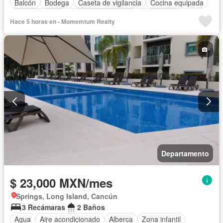
Balcón
Bodega
Caseta de vigilancia
Cocina equipada
Cocina integral
Cuarto de Limpieza
Electricidad
Hace 5 horas en - Momemtum Realty
Elevador
Estacionamiento
Gas natural
Gimnasio
Jacuzzi
Jardín
Recámara con closet
Sala polivalente
Seguridad
Completamente amueblado
Departamento
$ 23,000 MXN/mes
Springs, Long Island, Cancún
3 Recámaras
2 Baños
Agua
Aire acondicionado
Alberca
Zona infantil