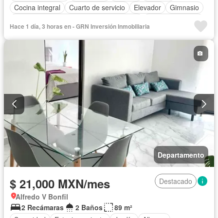
Cocina integral
Cuarto de servicio
Elevador
Gimnasio
Acceso para personas con discapacidad
Cocina equipada
Hace 1 día, 3 horas en - GRN Inversión Inmobiliaria
Zona infantil
Sala polivalente
Internet
Aire acondicionado
Electricidad
Cuarto de Limpieza
Agua
Despacho
Vista panorámica
Caseta de vigilancia
Completamente amueblado
Departamento
$ 21,000 MXN/mes
Destacado
Alfredo V Bonfil
2 Recámaras
2 Baños
89 m²