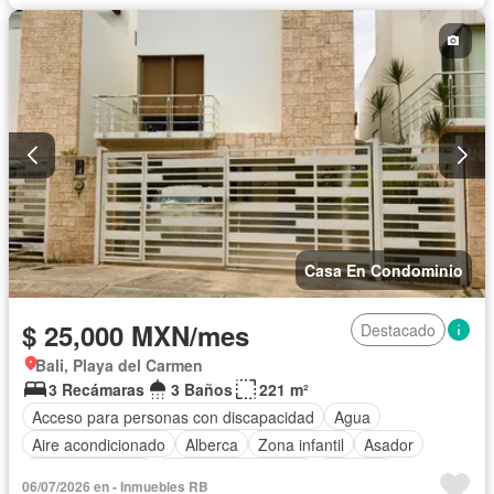
Casa En Condominio
$ 25,000 MXN/mes
Destacado
Bali, Playa del Carmen
3 Recámaras
3 Baños
221 m²
Acceso para personas con discapacidad
Agua
Aire acondicionado
Alberca
Zona infantil
Asador
Cancha de tenis
Caseta de vigilancia
Cisterna
06/07/2026 en - Inmuebles RB