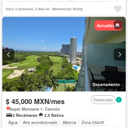
Electricidad
Elevador
Estacionamiento
Gimnasio
Hace 2 semanas, 3 días en - Momemtum Realty
Recámara con closet
Seguridad
Vista panorámica
Completamente amueblado
Actualizado
Departamento
$ 45,000 MXN/mes
Destacado
Super Manzana 1, Cancún
2 Recámaras
2.5 Baños
Agua
Aire acondicionado
Alberca
Zona infantil