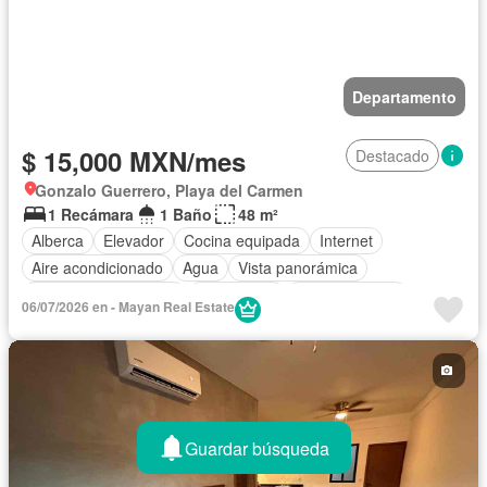
Departamento
$ 15,000 MXN/mes
Destacado
Gonzalo Guerrero, Playa del Carmen
1 Recámara
1 Baño
48 m²
Alberca
Elevador
Cocina equipada
Internet
Aire acondicionado
Agua
Vista panorámica
Recámara con closet
Electricidad
Cocina integral
06/07/2026 en - Mayan Real Estate
Terraza
Cisterna
Acceso para personas con discapacidad
Completamente amueblado
Guardar búsqueda