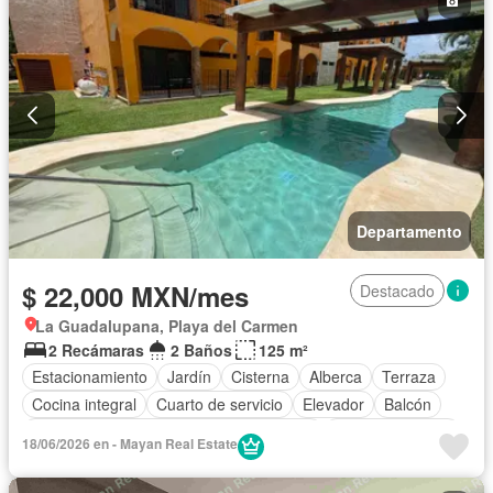
Departamento
$ 22,000 MXN/mes
Destacado
La Guadalupana, Playa del Carmen
2 Recámaras
2 Baños
125 m²
Estacionamiento
Jardín
Cisterna
Alberca
Terraza
Cocina integral
Cuarto de servicio
Elevador
Balcón
Acceso para personas con discapacidad
Cocina equipada
18/06/2026 en - Mayan Real Estate
Internet
Bodega
Aire acondicionado
Electricidad
Agua
Zonas verdes
Wifi
Caseta de vigilancia