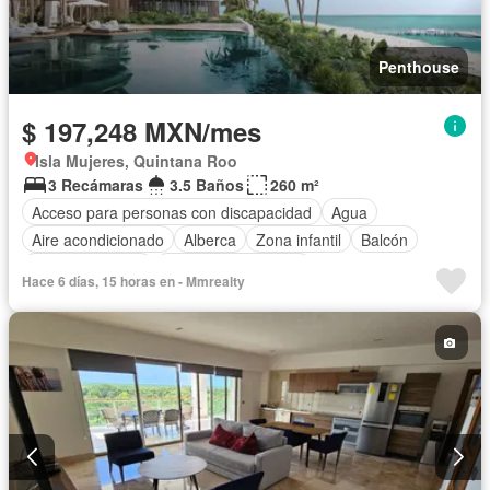
Penthouse
$ 197,248 MXN/mes
Isla Mujeres, Quintana Roo
3 Recámaras
3.5 Baños
260 m²
Acceso para personas con discapacidad
Agua
Aire acondicionado
Alberca
Zona infantil
Balcón
Cancha de tenis
Caseta de vigilancia
Hace 6 días, 15 horas en - Mmrealty
Circuito cerrado de televisión
Cisterna
Cocina equipada
Cocina integral
Conserje
Cuarto de Limpieza
Electricidad
Elevador
Estacionamiento
Gimnasio
Internet
Recámara con closet
Sala polivalente
Sauna
Seguridad
Televisión por cable
Terraza
Vista panorámica
Wifi
Zonas verdes
Completamente amueblado