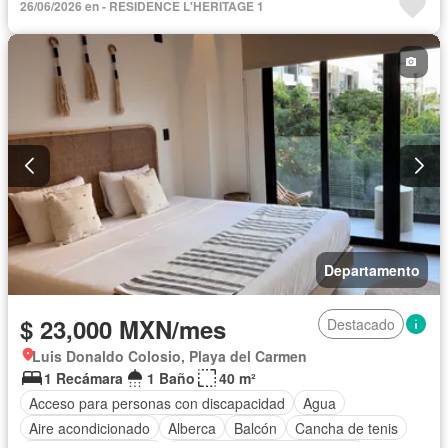
26/06/2026 en - RESIDENCE L'HERITAGE 1
Cocina integral
Cuarto de servicio
Elevador
Estacionamiento
Gas natural
Gimnasio
Jardín
Recámara con closet
Permite mascotas
Permite niños
Sin amueblar
Departamento
$ 23,000 MXN/mes
Destacado
Luis Donaldo Colosio, Playa del Carmen
1 Recámara
1 Baño
40 m²
Acceso para personas con discapacidad
Agua
Aire acondicionado
Alberca
Balcón
Cancha de tenis