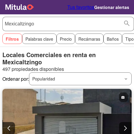
Tus favoritos
Gestionar alertas
Filtros
Palabras clave
Precio
Recámaras
Baños
Tipo
Locales Comerciales en renta en
Mexicaltzingo
497 propiedades disponibles
Ordenar por:
Popularidad