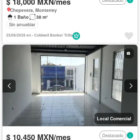
$ 18,000 MXN/mes
Chepevera, Monterrey
1 Baño
38 m²
Sin amueblar
25/06/2026 en - Coldwell Banker Trillo
Local Comercial
$ 10,450 MXN/mes
Destacado