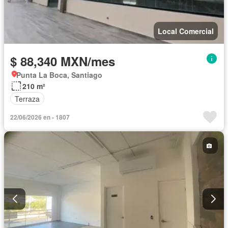
Local Comercial
$ 88,340 MXN/mes
Punta La Boca, Santiago
210 m²
Terraza
22/06/2026 en - 1807