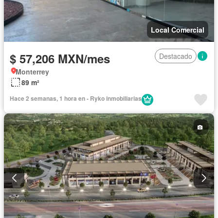
Local Comercial
$ 57,206 MXN/mes
Destacado
Monterrey
89 m²
Hace 2 semanas, 1 hora en - Ryko inmobiliarias