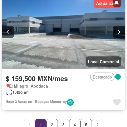
Actualizado
Local Comercial
$ 159,500 MXN/mes
Destacado
El Milagro, Apodaca
1,450 m²
Hace 3 horas en - Bodegas Monterrey
1
2
3
4
5