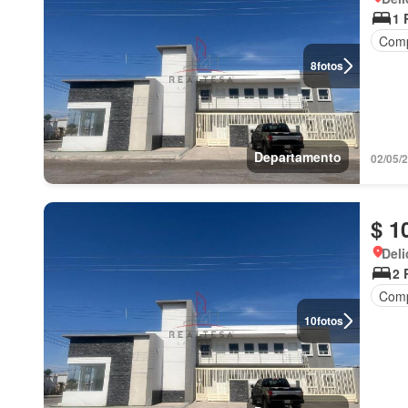
1 
Comp
8
fotos
Departamento
02/05/
$ 1
Deli
2 
Comp
10
fotos