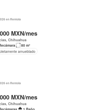
2026 en Rentola
,000 MXN/mes
cias, Chihuahua
Recámara
80 m²
letamente amueblado
2026 en Rentola
,000 MXN/mes
cias, Chihuahua
Recámaras
1 Baño