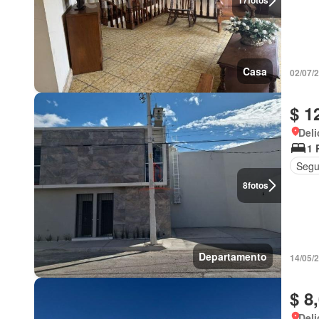
17
fotos
Casa
02/07/
$ 1
Deli
1 
Segu
8
fotos
Departamento
14/05/
$ 8
Deli