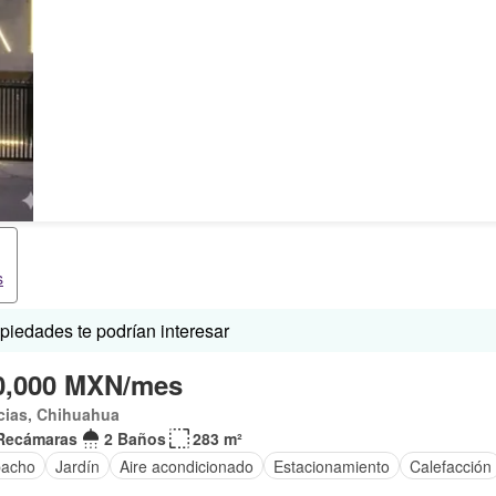
s
iedades te podrían interesar
0,000 MXN/mes
cias, Chihuahua
Recámaras
2 Baños
283 m²
acho
Jardín
Aire acondicionado
Estacionamiento
Calefacción