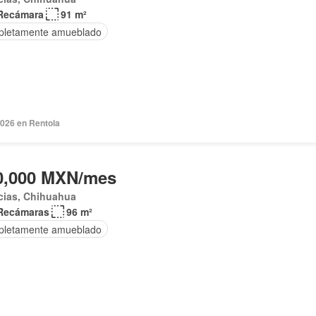
Recámara
91 m²
letamente amueblado
2026 en Rentola
0,000 MXN/mes
cias, Chihuahua
Recámaras
96 m²
letamente amueblado