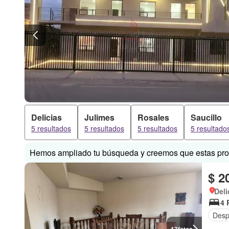
Delicias
Julimes
Rosales
Saucillo
5 resultados
5 resultados
5 resultados
5 resultado
Hemos ampliado tu búsqueda y creemos que estas prop
$ 2
Deli
4 
Desp