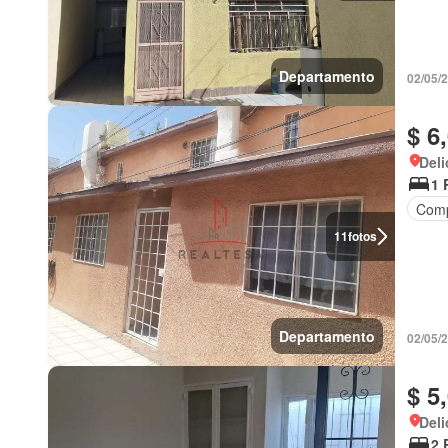
Departamento
02/05/
$ 6
Deli
1 
Comp
11
fotos
Departamento
02/05/
$ 5
Deli
2 