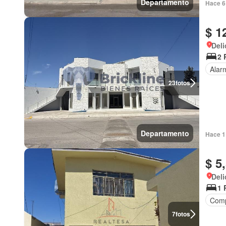
Departamento
Hace 6 
$ 1
Deli
2 
Alar
23
fotos
Departamento
Hace 1
$ 5
Deli
1 
Comp
7
fotos