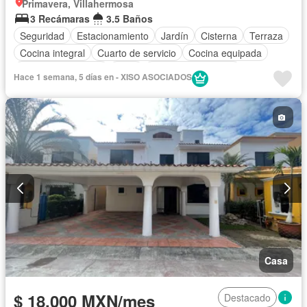
Primavera, Villahermosa
3 Recámaras
3.5 Baños
Seguridad
Estacionamiento
Jardín
Cisterna
Terraza
Cocina integral
Cuarto de servicio
Cocina equipada
Aire acondicionado
Agua
Cuarto de Limpieza
Hace 1 semana, 5 días en - XISO ASOCIADOS
Zonas verdes
Vista panorámica
Recámara con closet
Caseta de vigilancia
Solo familias
Permite niños
Permite mascotas
Sin amueblar
Casa
$ 18,000 MXN/mes
Destacado