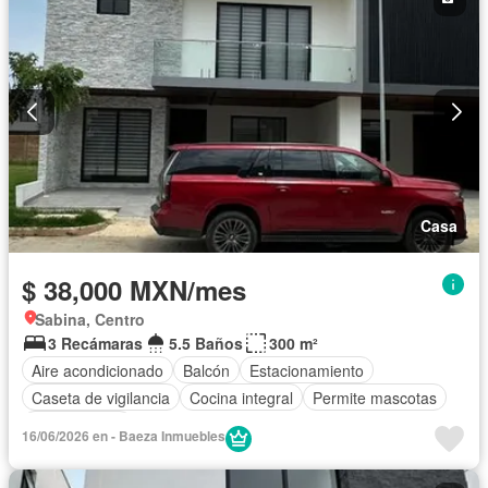
Casa
$ 38,000 MXN/mes
Sabina, Centro
3 Recámaras
5.5 Baños
300 m²
Aire acondicionado
Balcón
Estacionamiento
Caseta de vigilancia
Cocina integral
Permite mascotas
Sin amueblar
16/06/2026 en - Baeza Inmuebles