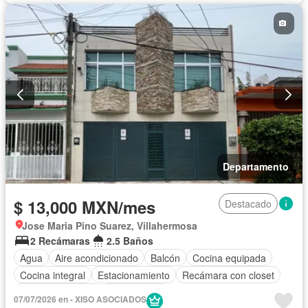
Departamento
$ 13,000 MXN/mes
Destacado
Jose Maria Pino Suarez, Villahermosa
2 Recámaras
2.5 Baños
Agua
Aire acondicionado
Balcón
Cocina equipada
Cocina integral
Estacionamiento
Recámara con closet
Vista panorámica
Solo familias
07/07/2026 en - XISO ASOCIADOS