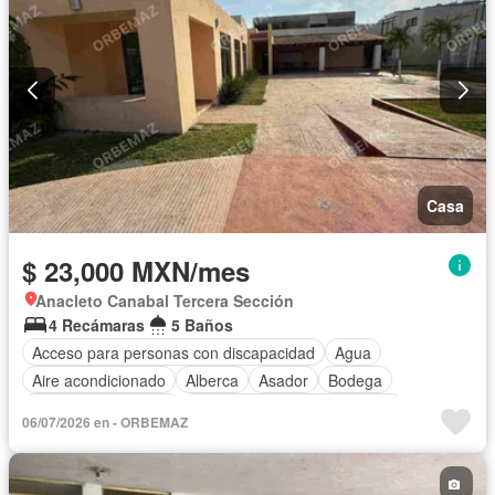
Casa
$ 23,000 MXN/mes
Anacleto Canabal Tercera Sección
4 Recámaras
5 Baños
Acceso para personas con discapacidad
Agua
Aire acondicionado
Alberca
Asador
Bodega
Caseta de vigilancia
Circuito cerrado de televisión
06/07/2026 en - ORBEMAZ
Cisterna
Cocina equipada
Cocina integral
Cuarto de Limpieza
Cuarto de servicio
Electricidad
Estacionamiento
Internet
Recámara con closet