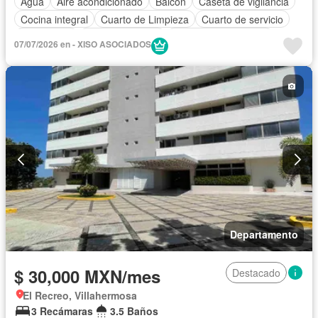
Agua
Aire acondicionado
Balcón
Caseta de vigilancia
Cocina integral
Cuarto de Limpieza
Cuarto de servicio
Electricidad
Estacionamiento
Recámara con closet
07/07/2026 en - XISO ASOCIADOS
Azotea
Seguridad
Solo familias
Sin amueblar
Departamento
$ 30,000 MXN/mes
Destacado
El Recreo, Villahermosa
3 Recámaras
3.5 Baños