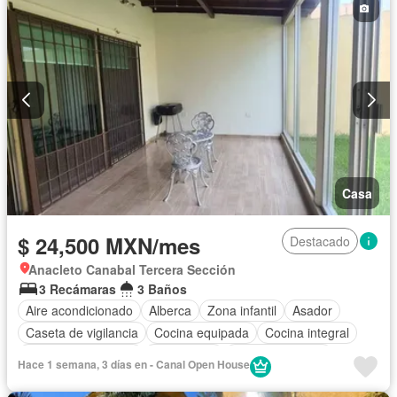
Sin amueblar
Casa
$ 24,500 MXN/mes
Destacado
Anacleto Canabal Tercera Sección
3 Recámaras
3 Baños
Aire acondicionado
Alberca
Zona infantil
Asador
Caseta de vigilancia
Cocina equipada
Cocina integral
Cuarto de Limpieza
Electricidad
Estacionamiento
Hace 1 semana, 3 días en - Canal Open House
Gas natural
Gimnasio
Jardín
Recámara con closet