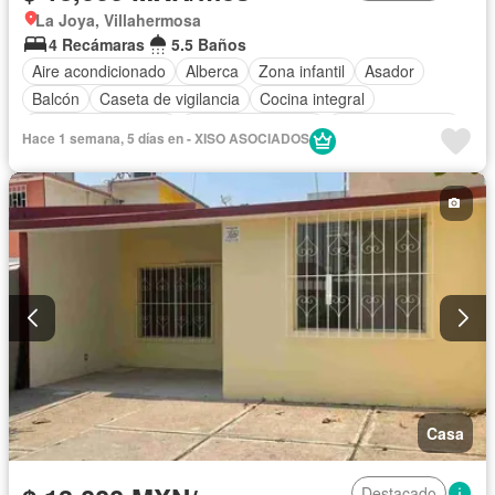
La Joya, Villahermosa
4 Recámaras
5.5 Baños
Aire acondicionado
Alberca
Zona infantil
Asador
Balcón
Caseta de vigilancia
Cocina integral
Cuarto de Limpieza
Cuarto de servicio
Estacionamiento
Hace 1 semana, 5 días en - XISO ASOCIADOS
Recámara con closet
Terraza
Vista panorámica
Solo familias
Sin amueblar
Casa
Destacado