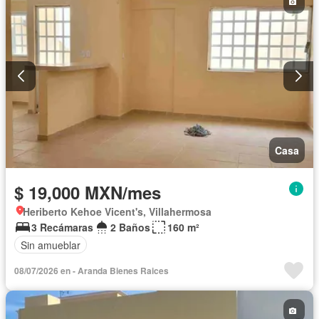
Gas natural
Televisión por cable
Zonas verdes
Despacho
Recámara con closet
Conserje
Wifi
Permite mascotas
Permite niños
Sin amueblar
Casa
$ 19,000 MXN/mes
Heriberto Kehoe Vicent's, Villahermosa
3 Recámaras
2 Baños
160 m²
Sin amueblar
08/07/2026 en - Aranda Bienes Raices