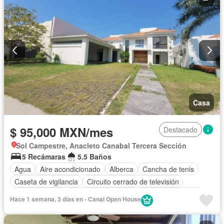
Casa
$ 95,000 MXN/mes
Destacado
Sol Campestre, Anacleto Canabal Tercera Sección
5 Recámaras
5.5 Baños
Agua
Aire acondicionado
Alberca
Cancha de tenis
Caseta de vigilancia
Circuito cerrado de televisión
Cocina integral
Cuarto de Limpieza
Cuarto de servicio
Hace 1 semana, 3 días en - Canal Open House
Electricidad
Estacionamiento
Gas natural
Jardín
Recámara con closet
Seguridad
Zonas verdes