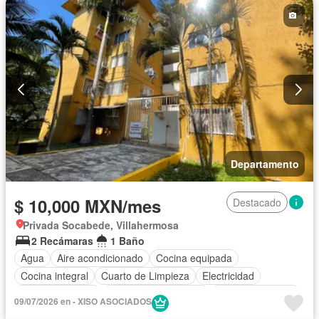
Sala polivalente
Seguridad
Terraza
Zonas verdes
Parcialmente amueblado
Departamento
$ 10,000 MXN/mes
Destacado
Privada Socabede, Villahermosa
2 Recámaras
1 Baño
Agua
Aire acondicionado
Cocina equipada
Cocina integral
Cuarto de Limpieza
Electricidad
Estacionamiento
Recámara con closet
Vista panorámica
09/07/2026 en - XISO ASOCIADOS
Zonas verdes
Solo familias
Completamente amueblado