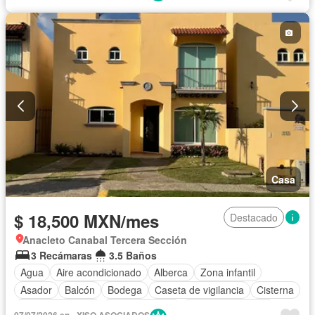
Completamente amueblado
Casa
$ 18,500 MXN/mes
Destacado
Anacleto Canabal Tercera Sección
3 Recámaras
3.5 Baños
Agua
Aire acondicionado
Alberca
Zona infantil
Asador
Balcón
Bodega
Caseta de vigilancia
Cisterna
Cocina equipada
Cocina integral
Cuarto de servicio
07/07/2026 en - XISO ASOCIADOS