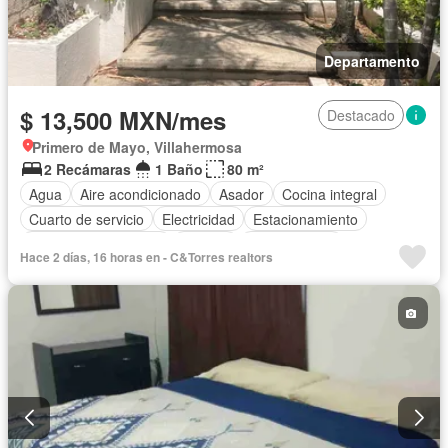
Departamento
$ 13,500 MXN/mes
Destacado
Primero de Mayo, Villahermosa
2 Recámaras
1 Baño
80 m²
Agua
Aire acondicionado
Asador
Cocina integral
Cuarto de servicio
Electricidad
Estacionamiento
Recámara con closet
Terraza
Zonas verdes
Hace 2 días, 16 horas en - C&Torres realtors
Permite mascotas
Permite niños
Parcialmente amueblado