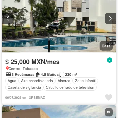
Casa
$ 25,000 MXN/mes
Centro, Tabasco
3 Recámaras
4.5 Baños
230 m²
Agua
Aire acondicionado
Alberca
Zona infantil
Caseta de vigilancia
Circuito cerrado de televisión
Cocina integral
Cuarto de Limpieza
Electricidad
06/07/2026 en - ORBEMAZ
Estacionamiento
Recámara con closet
Sala polivalente
Seguridad
Terraza
Zonas verdes
Permite mascotas
Permite niños
Sin amueblar