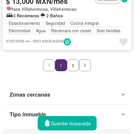
$ 13,000 MXN/mes
Plaza Villahermosa, Villahermosa
3 Recámaras
2 Baños
Estacionamiento
Seguridad
Cocina integral
Electricidad
Agua
Recámara con closet
Solo familias
Permite mascotas
Permite niños
Sin amueblar
07/07/2026 en - XISO ASOCIADOS
1
2
Zonas cercanas
Tipo inmueble
Guardar búsqueda