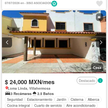
Estacionamiento
Vista panorámica
Solo familias
07/07/2026 en - XISO ASOCIADOS
Completamente amueblado
Casa
$ 24,000 MXN/mes
Destacado
Loma Linda, Villahermosa
3 Recámaras
2.5 Baños
Seguridad
Estacionamiento
Jardín
Cisterna
Alberca
Cocina integral
Cuarto de servicio
Aire acondicionado