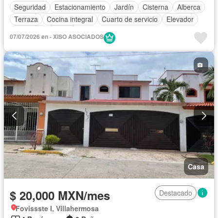
Seguridad
Estacionamiento
Jardín
Cisterna
Alberca
Terraza
Cocina integral
Cuarto de servicio
Elevador
Gimnasio
Balcón
07/07/2026 en - XISO ASOCIADOS
Acceso para personas con discapacidad
Aire acondicionado
Sala polivalente
Electricidad
Asador
Conserje
Caseta de vigilancia
Recámara con closet
Vista panorámica
Zonas verdes
Cuarto de Limpieza
Solo familias
Permite niños
Sin amueblar
Casa
$ 20,000 MXN/mes
Destacado
Fovissste I, Villahermosa