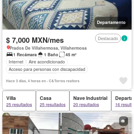
Departamento
$ 7,000 MXN/mes
Destacado
Prados De Villahermosa, Villahermosa
1 Recámara
1 Baño
45 m²
Internet
Aire acondicionado
Acceso para personas con discapacidad
Parcialmente amueblado
Hace 3 días, 4 horas en - C&Torres realtors
Villa
Casa
Nave Industrial
Departa
25 resultados
25 resultados
20 resultados
16 result