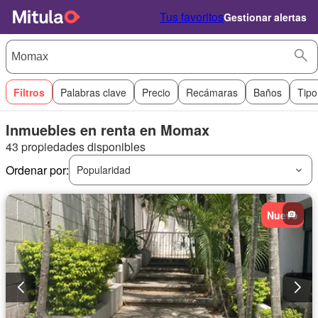
Tus favoritos
Gestionar alertas
Filtros
Palabras clave
Precio
Recámaras
Baños
Tipo
Inmuebles en renta en Momax
43 propiedades disponibles
Ordenar por:
Popularidad
Nuevo