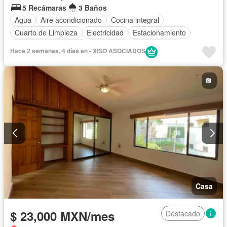
5 Recámaras
3 Baños
Agua
Aire acondicionado
Cocina integral
Cuarto de Limpieza
Electricidad
Estacionamiento
Recámara con closet
Seguridad
Permite niños
Hace 2 semanas, 4 días en - XISO ASOCIADOS
Solo familias
Sin amueblar
Casa
$ 23,000 MXN/mes
Destacado