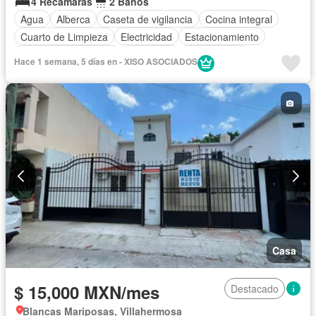
4 Recámaras
2 Baños
Agua
Alberca
Caseta de vigilancia
Cocina integral
Cuarto de Limpieza
Electricidad
Estacionamiento
Recámara con closet
Seguridad
Solo familias
Hace 1 semana, 5 días en - XISO ASOCIADOS
Sin amueblar
Casa
$ 15,000 MXN/mes
Destacado
Blancas Mariposas, Villahermosa