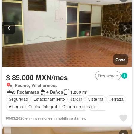
Seguridad
Terraza
Permite mascotas
Permite niños
Sin amueblar
Casa
$ 85,000 MXN/mes
Destacado
El Recreo, Villahermosa
3 Recámaras
4 Baños
1,200 m²
Seguridad
Estacionamiento
Jardín
Cisterna
Terraza
Alberca
Cocina integral
Cuarto de servicio
Acceso para personas con discapacidad
Internet
09/03/2026 en - Inversiones Inmobiliaria Jamex
Cocina equipada
Bodega
Aire acondicionado
Circuito cerrado de televisión
Electricidad
Agua