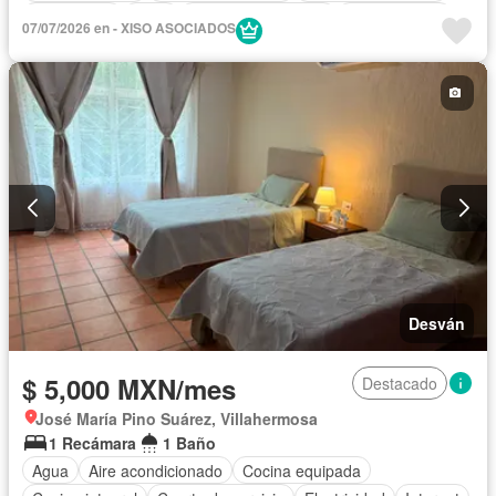
Electricidad
Agua
Cuarto de Limpieza
Zonas verdes
07/07/2026 en - XISO ASOCIADOS
Recámara con closet
Vista panorámica
Solo familias
Permite niños
Sin amueblar
Desván
$ 5,000 MXN/mes
Destacado
José María Pino Suárez, Villahermosa
1 Recámara
1 Baño
Agua
Aire acondicionado
Cocina equipada