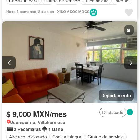
Cocina integral
Cuarto de servicio
Electricidad
Internet
Recámara con closet
Seguridad
Vista panorámica
Hace 3 semanas, 2 días en - XISO ASOCIADOS
Solo familias
Completamente amueblado
Departamento
$ 9,000 MXN/mes
Destacado
Usumacinta, Villahermosa
2 Recámaras
1 Baño
Aire acondicionado
Cocina integral
Cuarto de servicio