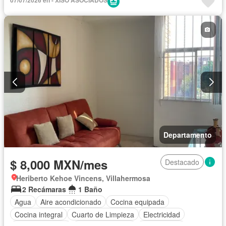
Estacionamiento
Jardín
Recámara con closet
Sala polivalente
Seguridad
Vista panorámica
Zonas verdes
Permite niños
Solo familias
Completamente amueblado
Departamento
$ 8,000 MXN/mes
Destacado
Heriberto Kehoe Vincens, Villahermosa
2 Recámaras
1 Baño
Agua
Aire acondicionado
Cocina equipada
Cocina integral
Cuarto de Limpieza
Electricidad