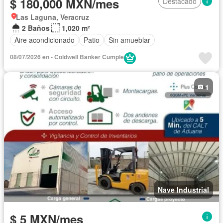
$ 180,000 MXN/mes
Destacado
Las Laguna, Veracruz
2 Baños
1,020 m²
Aire acondicionado
Patio
Sin amueblar
08/07/2026 en - Coldwell Banker Cumple
1
Nave Industrial
$ 5 MXN/mes