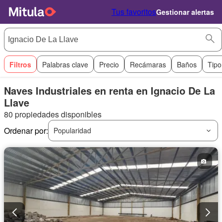
Tus favoritos
Gestionar alertas
Filtros
Palabras clave
Precio
Recámaras
Baños
Tipo
Naves Industriales en renta en Ignacio De La
Llave
80 propiedades disponibles
Ordenar por:
Popularidad