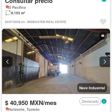
Consultar precio
El Pacífico
9,153 m²
02/07/2026 en - INDBAUTEN REAL ESTATE
Nave Industrial
$ 40,950 MXN/mes
Destacado
Horizonte, Torreón