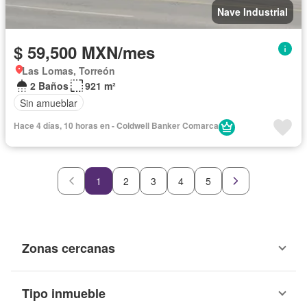
Nave Industrial
$ 59,500 MXN/mes
Las Lomas, Torreón
2 Baños
921 m²
Sin amueblar
Hace 4 días, 10 horas en - Coldwell Banker Comarca
1
2
3
4
5
Zonas cercanas
Tipo inmueble