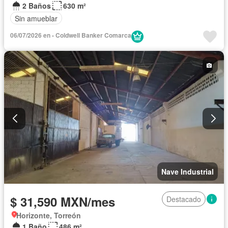
2 Baños
630 m²
Sin amueblar
06/07/2026 en - Coldwell Banker Comarca
Nave Industrial
$ 31,590 MXN/mes
Destacado
Horizonte, Torreón
1 Baño
486 m²