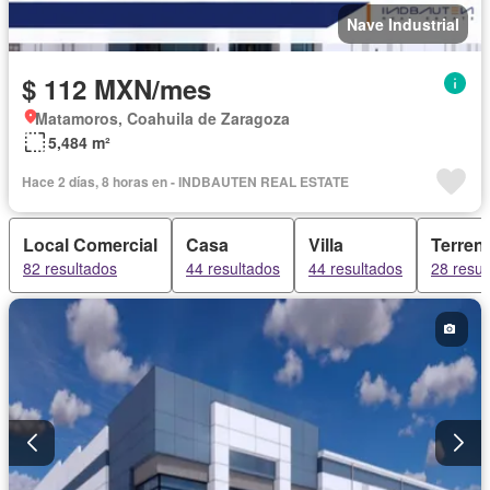
Nave Industrial
$ 112 MXN/mes
Matamoros, Coahuila de Zaragoza
5,484 m²
Hace 2 días, 8 horas en - INDBAUTEN REAL ESTATE
Local Comercial
Casa
Villa
Terren
82 resultados
44 resultados
44 resultados
28 resul