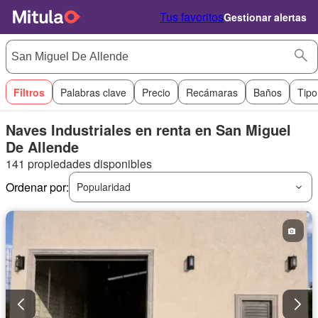
Tus favoritos
Gestionar alertas
Filtros
Palabras clave
Precio
Recámaras
Baños
Tipo
Naves Industriales en renta en San Miguel
De Allende
141 propiedades disponibles
Ordenar por:
Popularidad