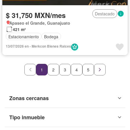
$ 31,750 MXN/mes
Destacado
Apaseo el Grande, Guanajuato
421 m²
Estacionamiento
Bodega
13/07/2026 en - Merkcon Bienes Raices
1
2
3
4
5
Zonas cercanas
Tipo inmueble