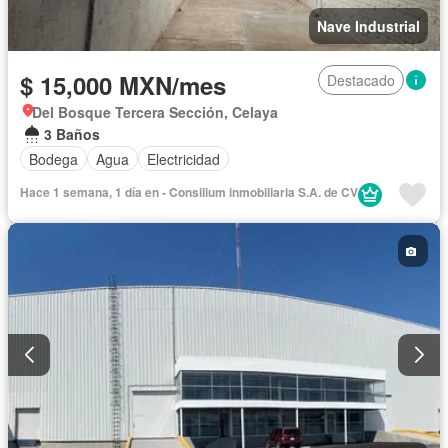
Nave Industrial
$ 15,000 MXN/mes
Destacado
Del Bosque Tercera Sección, Celaya
3 Baños
Bodega
Agua
Electricidad
Hace 1 semana, 1 día en - Consilium inmobiliaria S.A. de CV