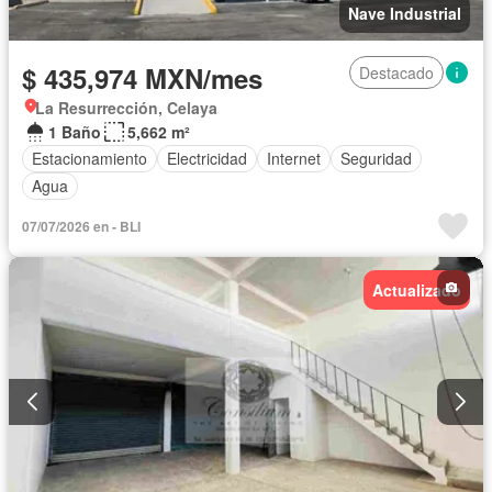
Nave Industrial
$ 435,974 MXN/mes
Destacado
La Resurrección, Celaya
1 Baño
5,662 m²
Estacionamiento
Electricidad
Internet
Seguridad
Agua
07/07/2026 en - BLI
Actualizado