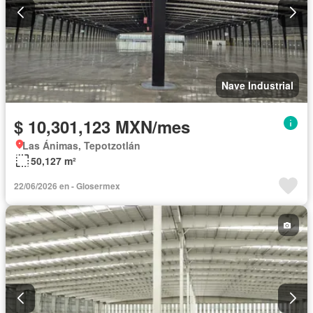
Nave Industrial
$ 10,301,123 MXN/mes
Las Ánimas, Tepotzotlán
50,127 m²
22/06/2026 en - Glosermex