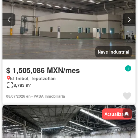
Nave Industrial
$ 1,505,086 MXN/mes
El Trébol, Tepotzotlán
8,783 m²
08/07/2026 en - PASA inmobiliaria
Actualizado