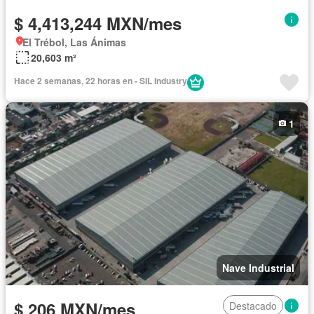
$ 4,413,244 MXN/mes
El Trébol, Las Ánimas
20,603 m²
Hace 2 semanas, 22 horas en - SIL Industry
1
Nave Industrial
$ 206 MXN/mes
Destacado