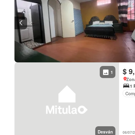
$ 9
1
Zona
1 
Comp
Desván
06/07/2