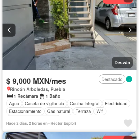
Desván
$ 9,000 MXN/mes
Destacado
Rincón Arboledas, Puebla
1 Recámara
1 Baño
Agua
Caseta de vigilancia
Cocina integral
Electricidad
Estacionamiento
Gas natural
Terraza
Wifi
Parcialmente amueblado
Hace 2 días, 2 horas en - Héctor Espibri