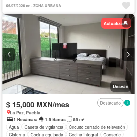
Circuito cerrado de televisión
Cisterna
Cocina equipada
06/07/2026 en - ZONA URBANA
Conserje
Cuarto de Limpieza
Cuarto de servicio
Electricidad
Estacionamiento
Gas natural
Internet
Actualizado
Jardín
Despacho
Recámara con closet
Sala polivalente
Seguridad
Televisión por cable
Terraza
Vista panorámica
Wifi
Zonas verdes
Completamente amueblado
Desván
$ 15,000 MXN/mes
Destacado
La Paz, Puebla
1 Recámara
1.5 Baños
55 m²
Agua
Caseta de vigilancia
Circuito cerrado de televisión
Cisterna
Cocina equipada
Cocina integral
Conserje