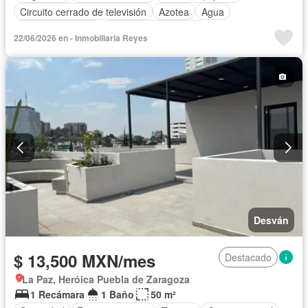
Circuito cerrado de televisión
Azotea
Agua
Vista panorámica
Recámara con closet
22/06/2026 en - Inmobiliaria Reyes
Caseta de vigilancia
Solo familias
Completamente amueblado
Desván
$ 13,500 MXN/mes
Destacado
La Paz, Heróica Puebla de Zaragoza
1 Recámara
1 Baño
50 m²