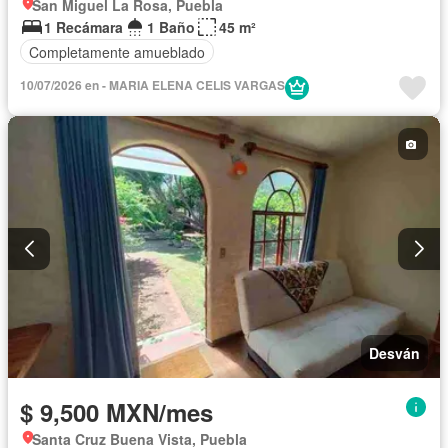
San Miguel La Rosa, Puebla
1 Recámara
1 Baño
45 m²
Completamente amueblado
10/07/2026 en - MARIA ELENA CELIS VARGAS
Desván
$ 9,500 MXN/mes
Santa Cruz Buena Vista, Puebla