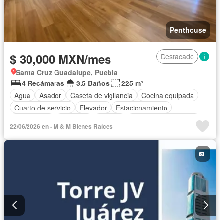
Penthouse
$ 30,000 MXN/mes
Destacado
Santa Cruz Guadalupe, Puebla
4 Recámaras
3.5 Baños
225 m²
Agua
Asador
Caseta de vigilancia
Cocina equipada
Cuarto de servicio
Elevador
Estacionamiento
Gas natural
Gimnasio
Internet
Recámara con closet
22/06/2026 en - M & M Bienes Raíces
Azotea
Seguridad
Wifi