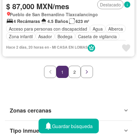
$ 87,000 MXN/mes
Destacado
Pueblo de San Bernardino Tlaxcalancingo
4 Recámaras
4.5 Baños
623 m²
Acceso para personas con discapacidad
Agua
Alberca
Zona infantil
Asador
Bodega
Caseta de vigilancia
Circuito cerrado de televisión
Cisterna
Cocina equipada
Hace 2 días, 20 horas en - MI CASA EN LOMAS
Cocina integral
Conserje
Cuarto de Limpieza
Cuarto de servicio
Electricidad
Elevador
Estacionamiento
Gas natural
Gimnasio
Internet
1
2
Jardín
Recámara con closet
Azotea
Sala polivalente
Seguridad
Televisión por cable
Terraza
Vista panorámica
Wifi
Zonas verdes
Permite mascotas
Permite niños
Solo familias
Sin amueblar
Zonas cercanas
Guardar búsqueda
Tipo inmueble