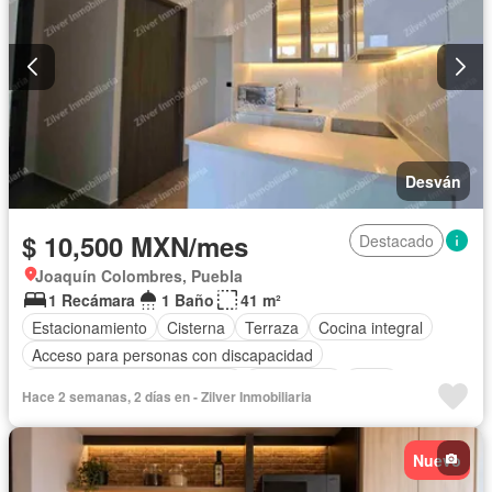
Desván
$ 10,500 MXN/mes
Destacado
Joaquín Colombres, Puebla
1 Recámara
1 Baño
41 m²
Estacionamiento
Cisterna
Terraza
Cocina integral
Acceso para personas con discapacidad
Circuito cerrado de televisión
Electricidad
Agua
Hace 2 semanas, 2 días en - Zilver Inmobiliaria
Vista panorámica
Recámara con closet
Conserje
Seguridad
Cuarto de servicio
Balcón
Cocina equipada
Nuevo
Cuarto de Limpieza
Sin amueblar