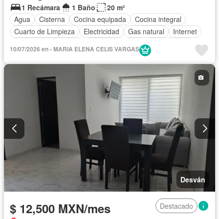
1 Recámara
1 Baño
20 m²
Agua
Cisterna
Cocina equipada
Cocina integral
Cuarto de Limpieza
Electricidad
Gas natural
Internet
Recámara con closet
Seguridad
Wifi
Solo familias
10/07/2026 en - MARIA ELENA CELIS VARGAS
Completamente amueblado
Desván
$ 12,500 MXN/mes
Destacado