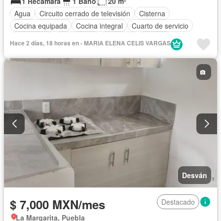
1 Recámara
1 Baño
20 m²
Agua
Circuito cerrado de televisión
Cisterna
Cocina equipada
Cocina integral
Cuarto de servicio
Electricidad
Gas natural
Gimnasio
Internet
Hace 2 días, 18 horas en - MARIA ELENA CELIS VARGAS
Recámara con closet
Seguridad
Terraza
Wifi
Solo familias
Completamente amueblado
Desván
$ 7,000 MXN/mes
Destacado
La Margarita, Puebla