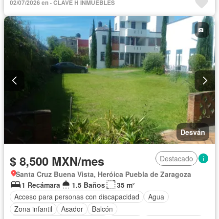
02/07/2026 en - CLAVE H INMUEBLES
Gas natural
Internet
Jardín
Recámara con closet
Seguridad
Televisión por cable
Terraza
Wifi
Zonas verdes
Completamente amueblado
Desván
$ 8,500 MXN/mes
Destacado
Santa Cruz Buena Vista, Heróica Puebla de Zaragoza
1 Recámara
1.5 Baños
35 m²
Acceso para personas con discapacidad
Agua
Zona infantil
Asador
Balcón