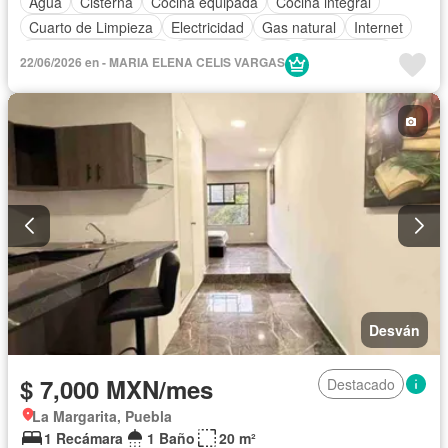
Agua
Cisterna
Cocina equipada
Cocina integral
Cuarto de Limpieza
Electricidad
Gas natural
Internet
Recámara con closet
Seguridad
Wifi
Solo familias
22/06/2026 en - MARIA ELENA CELIS VARGAS
Completamente amueblado
Desván
$ 7,000 MXN/mes
Destacado
La Margarita, Puebla
1 Recámara
1 Baño
20 m²