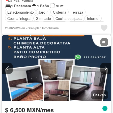
La Paz, Puebla
1 Recámara
1 Baño
70 m²
Estacionamiento
Jardín
Cisterna
Terraza
Cocina integral
Gimnasio
Cocina equipada
Internet
Agua
Gas natural
Zonas verdes
Recámara con closet
26/06/2026 en - Gran plan Inmobiliaria
Conserje
Completamente amueblado
Desván
$ 6,500 MXN/mes