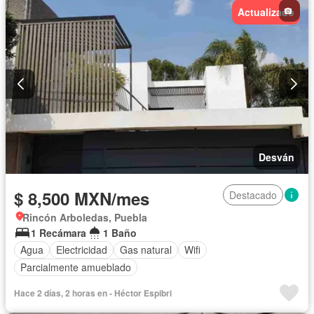
Actualizado
Desván
$ 8,500 MXN/mes
Destacado
Rincón Arboledas, Puebla
1 Recámara
1 Baño
Agua
Electricidad
Gas natural
Wifi
Parcialmente amueblado
Hace 2 días, 2 horas en - Héctor Espibri