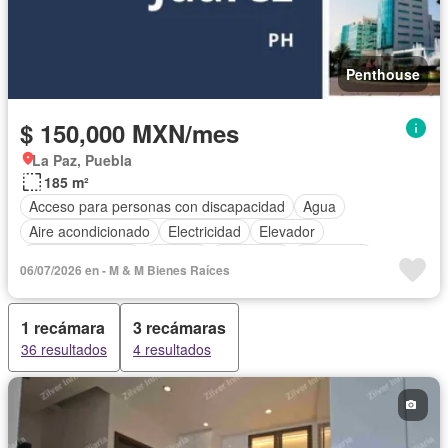
Penthouse
$ 150,000 MXN/mes
La Paz, Puebla
185 m²
Acceso para personas con discapacidad
Agua
Aire acondicionado
Electricidad
Elevador
Estacionamiento
Internet
Despacho
Seguridad
06/07/2026 en - M & M Bienes Raíces
Terraza
Vista panorámica
Wifi
Completamente amueblado
1 recámara
3 recámaras
36 resultados
4 resultados