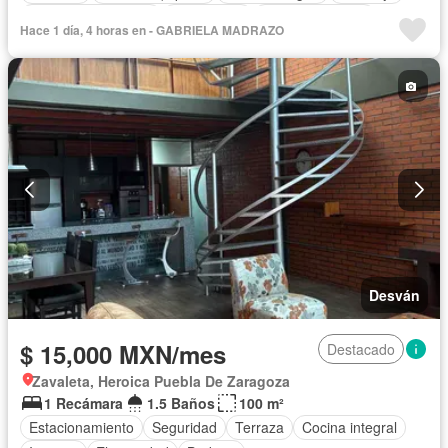
Cuarto de Limpieza
Electricidad
Estacionamiento
Hace 1 día, 4 horas en - GABRIELA MADRAZO
Gas natural
Internet
Azotea
Seguridad
Televisión por cable
Terraza
Vista panorámica
Wifi
Permite niños
Completamente amueblado
Desván
$ 15,000 MXN/mes
Destacado
Zavaleta, Heroica Puebla De Zaragoza
1 Recámara
1.5 Baños
100 m²
Estacionamiento
Seguridad
Terraza
Cocina integral