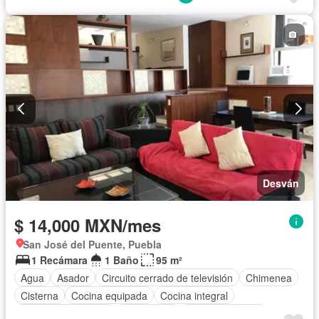
Desván
$ 14,000 MXN/mes
San José del Puente, Puebla
1 Recámara
1 Baño
95 m²
Agua
Asador
Circuito cerrado de televisión
Chimenea
Cisterna
Cocina equipada
Cocina integral
Cuarto de Limpieza
Electricidad
Estacionamiento