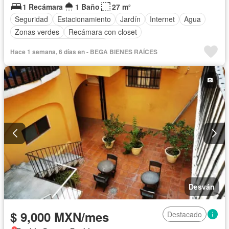
1 Recámara
1 Baño
27 m²
Seguridad
Estacionamiento
Jardín
Internet
Agua
Zonas verdes
Recámara con closet
Completamente amueblado
Hace 1 semana, 6 días en - BEGA BIENES RAÍCES
Desván
$ 9,000 MXN/mes
Destacado