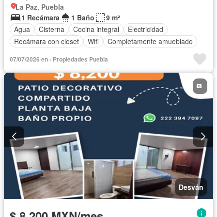
La Paz, Puebla
1 Recámara
1 Baño
9 m²
Agua
Cisterna
Cocina integral
Electricidad
Recámara con closet
Wifi
Completamente amueblado
07/07/2026 en - Propiedades Puebla
Desván
$ 8,200 MXN/mes