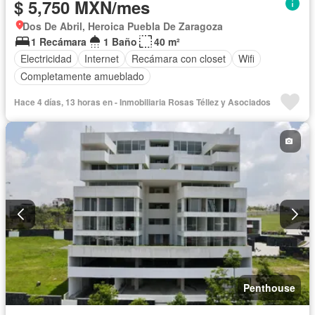
$ 5,750 MXN/mes
Dos De Abril, Heroica Puebla De Zaragoza
1 Recámara
1 Baño
40 m²
Electricidad
Internet
Recámara con closet
Wifi
Completamente amueblado
Hace 4 días, 13 horas en - Inmobiliaria Rosas Téllez y Asociados
Penthouse