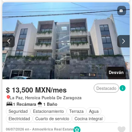
Desván
$ 13,500 MXN/mes
Destacado
La Paz, Heroica Puebla De Zaragoza
1 Recámara
1 Baño
Seguridad
Estacionamiento
Terraza
Agua
Electricidad
Cuarto de servicio
Cocina integral
Recámara con closet
Permite mascotas
Sin amueblar
06/07/2026 en - Atmosfērica Real Estate