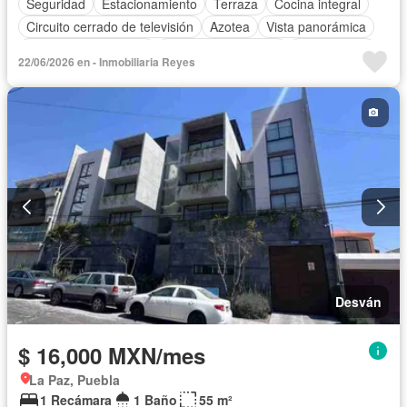
Seguridad
Estacionamiento
Terraza
Cocina integral
Circuito cerrado de televisión
Azotea
Vista panorámica
Recámara con closet
Caseta de vigilancia
Solo familias
22/06/2026 en - Inmobiliaria Reyes
Sin amueblar
Desván
$ 16,000 MXN/mes
La Paz, Puebla
1 Recámara
1 Baño
55 m²