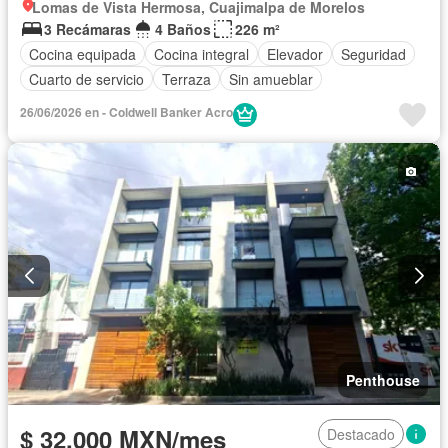
Lomas de Vista Hermosa, Cuajimalpa de Morelos
3 Recámaras
4 Baños
226 m²
Cocina equipada
Cocina integral
Elevador
Seguridad
Cuarto de servicio
Terraza
Sin amueblar
26/06/2026 en - Coldwell Banker Acro
Penthouse
$ 32,000 MXN/mes
Destacado