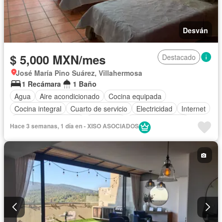
Desván
$ 5,000 MXN/mes
Destacado
José María Pino Suárez, Villahermosa
1 Recámara
1 Baño
Agua
Aire acondicionado
Cocina equipada
Cocina integral
Cuarto de servicio
Electricidad
Internet
Recámara con closet
Seguridad
Vista panorámica
Hace 3 semanas, 1 día en - XISO ASOCIADOS
Solo familias
Completamente amueblado