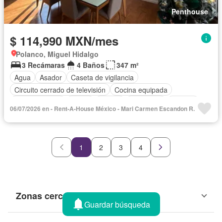
Penthouse
$ 114,990 MXN/mes
Polanco, Miguel Hidalgo
3 Recámaras
4 Baños
347 m²
Agua
Asador
Caseta de vigilancia
Circuito cerrado de televisión
Cocina equipada
Cocina integral
Jardín
Azotea
Seguridad
Terraza
06/07/2026 en - Rent-A-House México - Mari Carmen Escandon R.
Vista panorámica
Zonas verdes
Permite mascotas
Permite niños
Sin amueblar
1
2
3
4
Zonas cercanas
Guardar búsqueda