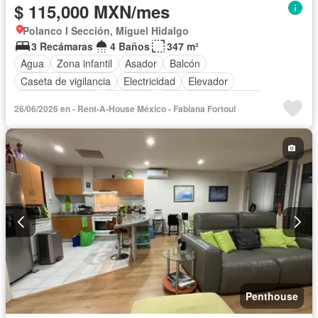
$ 115,000 MXN/mes
Polanco I Sección, Miguel Hidalgo
3 Recámaras
4 Baños
347 m²
Agua
Zona infantil
Asador
Balcón
Caseta de vigilancia
Electricidad
Elevador
Estacionamiento
Gimnasio
Recámara con closet
26/06/2026 en - Rent-A-House México - Fabiana Fortoul
Azotea
Seguridad
Terraza
Sin amueblar
Penthouse