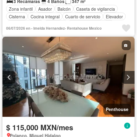
3 Recámaras
4 Baños
347 m²
Zona infantil
Asador
Balcón
Caseta de vigilancia
Cisterna
Cocina integral
Cuarto de servicio
Elevador
Estacionamiento
Gimnasio
Recámara con closet
06/07/2026 en - Imelda Hernandez- Rentahouse Mexico
Azotea
Seguridad
Terraza
Vista panorámica
Permite mascotas
Sin amueblar
Penthouse
$ 115,000 MXN/mes
Polanco, Miguel Hidalgo