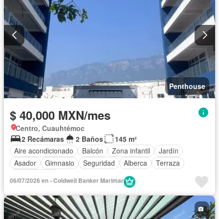
Penthouse
$ 40,000 MXN/mes
Centro, Cuauhtémoc
2 Recámaras
2 Baños
145 m²
Aire acondicionado
Balcón
Zona infantil
Jardín
Asador
Gimnasio
Seguridad
Alberca
Terraza
Sin amueblar
06/07/2026 en - Coldwell Banker Marimar