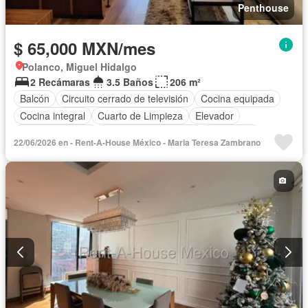
Penthouse
$ 65,000 MXN/mes
Polanco, Miguel Hidalgo
2 Recámaras
3.5 Baños
206 m²
Balcón
Circuito cerrado de televisión
Cocina equipada
Cocina integral
Cuarto de Limpieza
Elevador
Estacionamiento
Recámara con closet
Seguridad
22/06/2026 en - Rent-A-House México - Maria Teresa Zambrano
Completamente amueblado