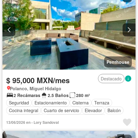
Acceso para personas con discapacidad
Sala polivalente
Internet
Agua
Televisión por cable
Asador
Wifi
Permite mascotas
Solo familias
Permite niños
Parcialmente amueblado
Penthouse
$ 95,000 MXN/mes
Destacado
Polanco, Miguel Hidalgo
2 Recámaras
2.5 Baños
280 m²
Seguridad
Estacionamiento
Cisterna
Terraza
Cocina integral
Cuarto de servicio
Elevador
Balcón
Cocina equipada
Circuito cerrado de televisión
13/06/2026 en - Lory Sandoval
Electricidad
Bodega
Cuarto de Limpieza
Zonas verdes
Vista panorámica
Recámara con closet