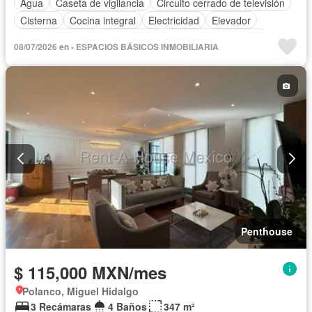
Agua
Caseta de vigilancia
Circuito cerrado de televisión
Cisterna
Cocina integral
Electricidad
Elevador
Estacionamiento
Gas natural
Recámara con closet
08/07/2026 en - ESPACIOS BÁSICOS INMOBILIARIA
Azotea
Seguridad
Terraza
Wifi
Permite mascotas
Permite niños
Sin amueblar
Penthouse
$ 115,000 MXN/mes
Polanco, Miguel Hidalgo
3 Recámaras
4 Baños
347 m²