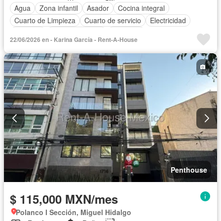
Agua
Zona infantil
Asador
Cocina integral
Cuarto de Limpieza
Cuarto de servicio
Electricidad
Elevador
Estacionamiento
Gimnasio
22/06/2026 en - Karina García - Rent-A-House
Recámara con closet
Azotea
Seguridad
Terraza
Vista panorámica
Sin amueblar
Penthouse
$ 115,000 MXN/mes
Polanco I Sección, Miguel Hidalgo