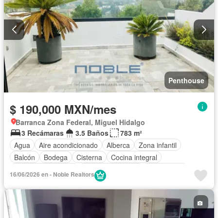
Penthouse
$ 190,000 MXN/mes
Barranca Zona Federal, Miguel Hidalgo
3 Recámaras
3.5 Baños
783 m²
Agua
Aire acondicionado
Alberca
Zona infantil
Balcón
Bodega
Cisterna
Cocina integral
Cuarto de Limpieza
Cuarto de servicio
Electricidad
16/06/2026 en - Noble Realtors
Elevador
Estacionamiento
Gimnasio
Jacuzzi
Sala polivalente
Permite mascotas