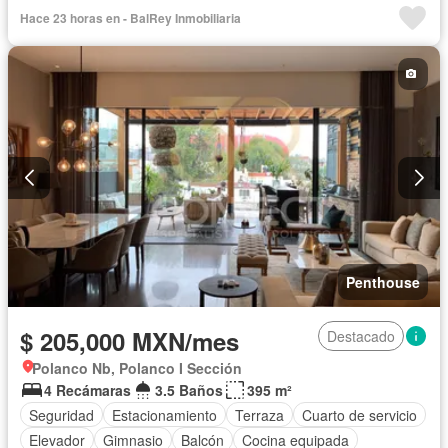
Recámara con closet
Terraza
Sin amueblar
Hace 23 horas en - BalRey Inmobiliaria
Penthouse
$ 205,000 MXN/mes
Destacado
Polanco Nb, Polanco I Sección
4 Recámaras
3.5 Baños
395 m²
Seguridad
Estacionamiento
Terraza
Cuarto de servicio
Elevador
Gimnasio
Balcón
Cocina equipada