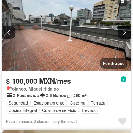
Caseta de vigilancia
Conserje
Acceso para personas con discapacidad
Zona infantil
Sala polivalente
Internet
Agua
Televisión por cable
Asador
Bodega
Wifi
Despacho
Azotea
Solo familias
Permite niños
Permite mascotas
Sin amueblar
Penthouse
$ 100,000 MXN/mes
Polanco, Miguel Hidalgo
2 Recámaras
2.5 Baños
250 m²
Seguridad
Estacionamiento
Cisterna
Terraza
Cocina integral
Cuarto de servicio
Elevador
Circuito cerrado de televisión
Cuarto de Limpieza
Hace 1 semana, 2 días en - Lory Sandoval
Zonas verdes
Caseta de vigilancia
Recámara con closet
Vista panorámica
Conserje