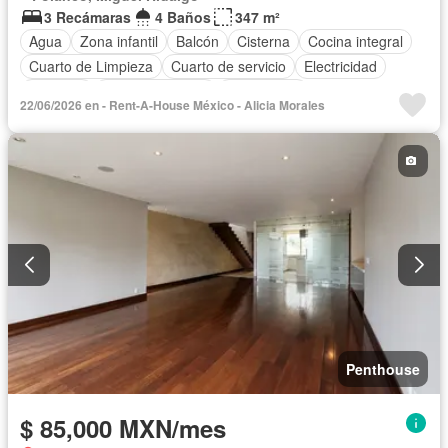
3 Recámaras
4 Baños
347 m²
Agua
Zona infantil
Balcón
Cisterna
Cocina integral
Cuarto de Limpieza
Cuarto de servicio
Electricidad
Elevador
Estacionamiento
Gas natural
22/06/2026 en - Rent-A-House México - Alicia Morales
Recámara con closet
Azotea
Seguridad
Sin amueblar
Penthouse
$ 85,000 MXN/mes