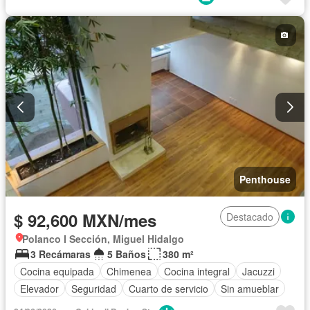
Calefacción
Cocina integral
Jacuzzi
Elevador
Seguridad
Cuarto de servicio
Alberca
Cancha de tenis
Terraza
Sin amueblar
Penthouse
$ 92,600 MXN/mes
Destacado
Polanco I Sección, Miguel Hidalgo
3 Recámaras
5 Baños
380 m²
Cocina equipada
Chimenea
Cocina integral
Jacuzzi
Elevador
Seguridad
Cuarto de servicio
Sin amueblar