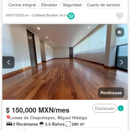
Cocina integral
Elevador
Seguridad
Cuarto de servicio
Terraza
Sin amueblar
06/07/2026 en - Coldwell Banker Acro
Penthouse
$ 150,000 MXN/mes
Destacado
Lomas de Chapultepec, Miguel Hidalgo
3 Recámaras
3.5 Baños
280 m²