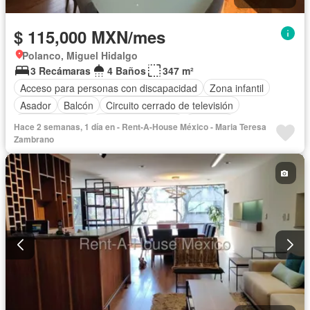
$ 115,000 MXN/mes
Polanco, Miguel Hidalgo
3 Recámaras
4 Baños
347 m²
Acceso para personas con discapacidad
Zona infantil
Asador
Balcón
Circuito cerrado de televisión
Cocina integral
Cuarto de servicio
Elevador
Hace 2 semanas, 1 día en - Rent-A-House México - Maria Teresa
Estacionamiento
Gimnasio
Recámara con closet
Zambrano
Azotea
Seguridad
Terraza
Vista panorámica
Permite mascotas
Sin amueblar