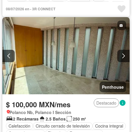
Circuito cerrado de televisión
Electricidad
Azotea
Agua
08/07/2026 en - 3R CONNECT
Cuarto de Limpieza
Completamente amueblado
Penthouse
$ 100,000 MXN/mes
Destacado
Polanco Nb, Polanco I Sección
2 Recámaras
2.5 Baños
250 m²
Calefacción
Circuito cerrado de televisión
Cocina integral