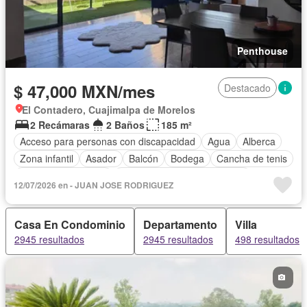
Penthouse
$ 47,000 MXN/mes
Destacado
El Contadero, Cuajimalpa de Morelos
2 Recámaras
2 Baños
185 m²
Acceso para personas con discapacidad
Agua
Alberca
Zona infantil
Asador
Balcón
Bodega
Cancha de tenis
Caseta de vigilancia
Circuito cerrado de televisión
12/07/2026 en - JUAN JOSE RODRIGUEZ
Cisterna
Cocina integral
Conserje
Cuarto de servicio
Electricidad
Elevador
Estacionamiento
Gas natural
Casa En Condominio
Departamento
Villa
Gimnasio
Internet
Jacuzzi
Jardín
Despacho
2945 resultados
2945 resultados
498 resultados
Recámara con closet
Sala polivalente
Sauna
Seguridad
Televisión por cable
Terraza
Vista panorámica
Wifi
Zonas verdes
Permite mascotas
Permite niños
Sin amueblar