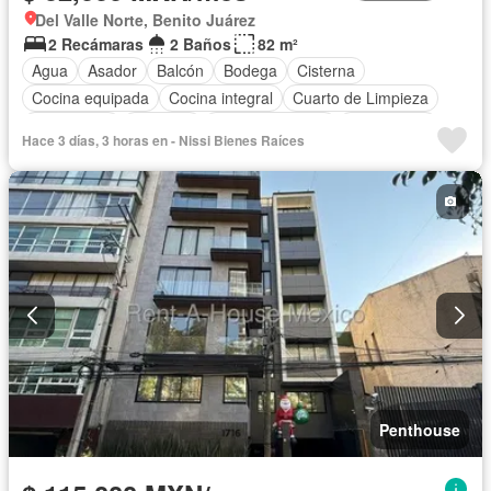
Del Valle Norte, Benito Juárez
2 Recámaras
2 Baños
82 m²
Agua
Asador
Balcón
Bodega
Cisterna
Cocina equipada
Cocina integral
Cuarto de Limpieza
Electricidad
Elevador
Estacionamiento
Gas natural
Hace 3 días, 3 horas en - Nissi Bienes Raíces
Recámara con closet
Azotea
Sin amueblar
Penthouse