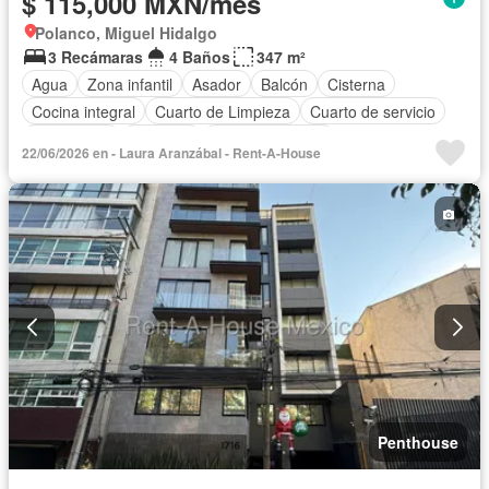
$ 115,000 MXN/mes
Polanco, Miguel Hidalgo
3 Recámaras
4 Baños
347 m²
Agua
Zona infantil
Asador
Balcón
Cisterna
Cocina integral
Cuarto de Limpieza
Cuarto de servicio
Electricidad
Elevador
Estacionamiento
22/06/2026 en - Laura Aranzábal - Rent-A-House
Recámara con closet
Azotea
Seguridad
Terraza
Sin amueblar
Penthouse