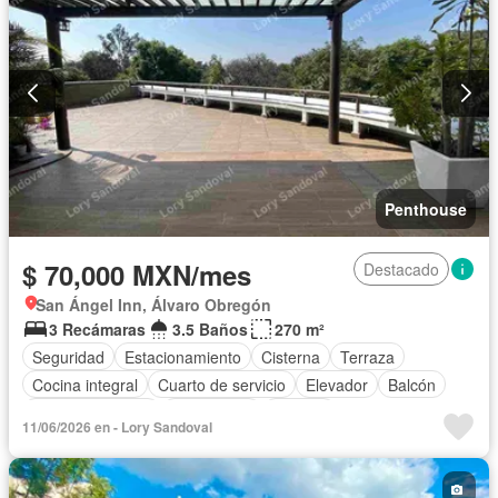
Penthouse
$ 70,000 MXN/mes
Destacado
San Ángel Inn, Álvaro Obregón
3 Recámaras
3.5 Baños
270 m²
Seguridad
Estacionamiento
Cisterna
Terraza
Cocina integral
Cuarto de servicio
Elevador
Balcón
Cocina equipada
Electricidad
Bodega
11/06/2026 en - Lory Sandoval
Circuito cerrado de televisión
Cuarto de Limpieza
Azotea
Zonas verdes
Caseta de vigilancia
Recámara con closet
Vista panorámica
Conserje
Despacho