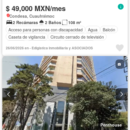
$ 49,000 MXN/mes
Condesa, Cuauhtémoc
2 Recámaras
2 Baños
108 m²
Acceso para personas con discapacidad
Agua
Balcón
Caseta de vigilancia
Circuito cerrado de televisión
Cisterna
Cocina equipada
Cocina integral
26/06/2026 en - Edigistica Inmobiliaria y ASOCIADOS
Cuarto de Limpieza
Cuarto de servicio
Electricidad
Elevador
Estacionamiento
Gas natural
Internet
Recámara con closet
Azotea
Terraza
Vista panorámica
Wifi
Zonas verdes
Permite niños
Solo familias
Completamente amueblado
Penthouse