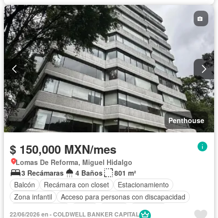
Penthouse
$ 150,000 MXN/mes
Lomas De Reforma, Miguel Hidalgo
3 Recámaras
4 Baños
801 m²
Balcón
Recámara con closet
Estacionamiento
Zona infantil
Acceso para personas con discapacidad
Cocina equipada
Jardín
Asador
Gimnasio
22/06/2026 en - COLDWELL BANKER CAPITAL