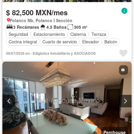
$ 82,500 MXN/mes
Polanco Nb, Polanco I Sección
3 Recámaras
4.5 Baños
305 m²
Seguridad
Estacionamiento
Cisterna
Terraza
Cocina integral
Cuarto de servicio
Elevador
Balcón
Cocina equipada
Electricidad
Agua
06/07/2026 en - Edigistica Inmobiliaria y ASOCIADOS
Cuarto de Limpieza
Gas natural
Recámara con closet
Sin amueblar
Penthouse