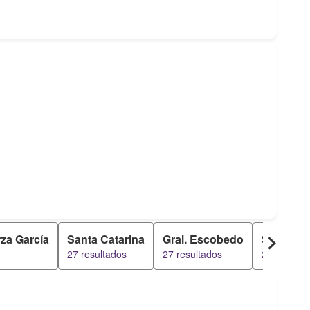
za García
Santa Catarina
Gral. Escobedo
Salinas V
27 resultados
27 resultados
27 resulta