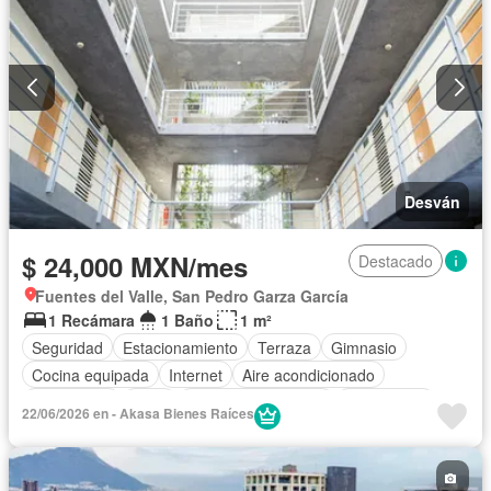
Desván
$ 24,000 MXN/mes
Destacado
Fuentes del Valle, San Pedro Garza García
1 Recámara
1 Baño
1 m²
Seguridad
Estacionamiento
Terraza
Gimnasio
Cocina equipada
Internet
Aire acondicionado
Electricidad
Agua
Televisión por cable
Gas natural
22/06/2026 en - Akasa Bienes Raíces
Completamente amueblado