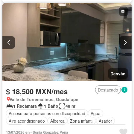
Gas natural
Asador
Despacho
Vista panorámica
Recámara con closet
Caseta de vigilancia
Wifi
Permite niños
Completamente amueblado
Desván
$ 18,500 MXN/mes
Destacado
Valle de Torremolinos, Guadalupe
1 Recámara
1 Baño
48 m²
Acceso para personas con discapacidad
Agua
Aire acondicionado
Alberca
Zona infantil
Asador
Balcón
Caseta de vigilancia
Circuito cerrado de televisión
13/07/2026 en - Sonia González Peña