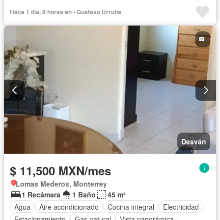
Electricidad
Aire acondicionado
Hace 1 día, 8 horas en - Gustavo Urrutia
Circuito cerrado de televisión
Agua
Cuarto de Limpieza
Caseta de vigilancia
Recámara con closet
Vista panorámica
Wifi
Permite mascotas
Completamente amueblado
Desván
$ 11,500 MXN/mes
Lomas Mederos, Monterrey
1 Recámara
1 Baño
45 m²
Agua
Aire acondicionado
Cocina integral
Electricidad
Estacionamiento
Gas natural
Vista panorámica