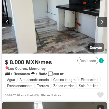
Desván
$ 8,000 MXN/mes
Destacado
Los Cedros, Monterrey
1 Recámara
1 Baño
300 m²
Agua
Aire acondicionado
Cocina integral
Electricidad
Estacionamiento
Terraza
Zonas verdes
Solo familias
Parcialmente amueblado
08/07/2026 en - Punto Fijo BIenes Raices