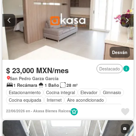
Desván
$ 23,000 MXN/mes
Destacado
San Pedro Garza García
1 Recámara
1 Baño
28 m²
Estacionamiento
Cocina integral
Elevador
Gimnasio
Cocina equipada
Internet
Aire acondicionado
Electricidad
Agua
Gas natural
Recámara con closet
22/06/2026 en - Akasa Bienes Raíces
Completamente amueblado