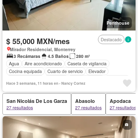
Penthouse
$ 55,000 MXN/mes
Destacado
Mirador Residencial, Monterrey
3 Recámaras
4.5 Baños
280 m²
Agua
Aire acondicionado
Caseta de vigilancia
Cocina equipada
Cuarto de servicio
Elevador
Estacionamiento
Gimnasio
Sala polivalente
Seguridad
Hace 3 semanas, 11 horas en - Nancy Cortez
Vista panorámica
Wifi
Completamente amueblado
San Nicolás De Los Garza
Abasolo
Apodaca
27 resultados
27 resultados
27 resultados