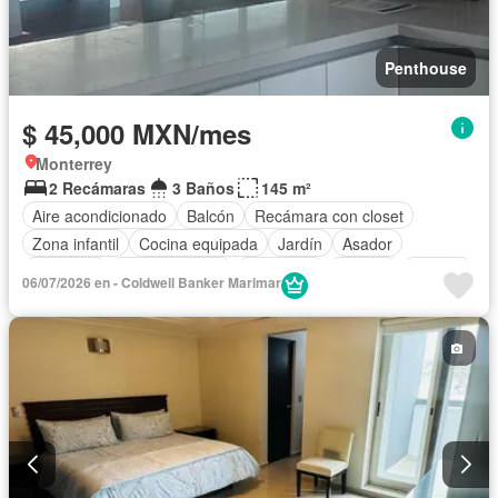
Penthouse
$ 45,000 MXN/mes
Monterrey
2 Recámaras
3 Baños
145 m²
Aire acondicionado
Balcón
Recámara con closet
Zona infantil
Cocina equipada
Jardín
Asador
Gimnasio
Cocina integral
Seguridad
Alberca
Terraza
06/07/2026 en - Coldwell Banker Marimar
Parcialmente amueblado