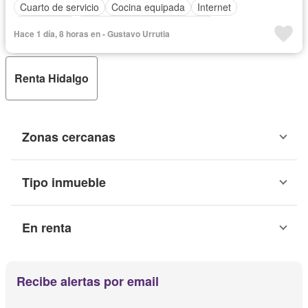
Cuarto de servicio
Cocina equipada
Internet
Electricidad
Circuito cerrado de televisión
Hace 1 día, 8 horas en - Gustavo Urrutia
Aire acondicionado
Agua
Cuarto de Limpieza
Caseta de vigilancia
Vista panorámica
Recámara con closet
Wifi
Permite mascotas
Renta Hidalgo
Completamente amueblado
Zonas cercanas
Tipo inmueble
En renta
Recibe alertas por email