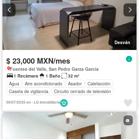
Desván
$ 23,000 MXN/mes
Fuentes del Valle, San Pedro Garza García
1 Recámara
1 Baño
32 m²
Agua
Aire acondicionado
Asador
Calefacción
Caseta de vigilancia
Circuito cerrado de televisión
Cocina equipada
Conserje
Electricidad
06/07/2026 en - LG Inmobiliaria
Estacionamiento
Internet
Jardín
Recámara con closet
Sala polivalente
Seguridad
Televisión por cable
Vista panorámica
Wifi
Completamente amueblado