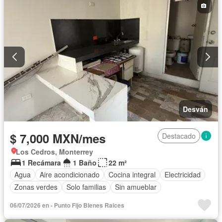
Desván
$ 7,000 MXN/mes
Destacado
Los Cedros, Monterrey
1 Recámara
1 Baño
22 m²
Agua
Aire acondicionado
Cocina integral
Electricidad
Zonas verdes
Solo familias
Sin amueblar
06/07/2026 en - Punto Fijo BIenes Raices