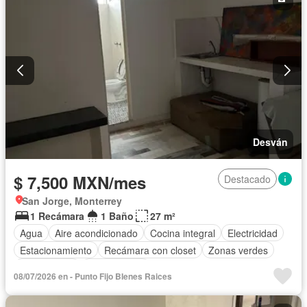
Desván
$ 7,500 MXN/mes
Destacado
San Jorge, Monterrey
1 Recámara
1 Baño
27 m²
Agua
Aire acondicionado
Cocina integral
Electricidad
Estacionamiento
Recámara con closet
Zonas verdes
Solo familias
Sin amueblar
08/07/2026 en - Punto Fijo BIenes Raices