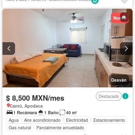
Nuevo
Desván
$ 8,500 MXN/mes
Destacado
Cantú, Apodaca
1 Recámara
1 Baño
40 m²
Agua
Aire acondicionado
Electricidad
Estacionamiento
Gas natural
Parcialmente amueblado