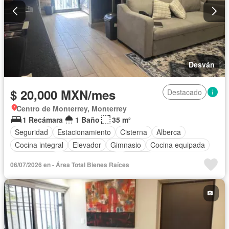
Desván
$ 20,000 MXN/mes
Destacado
Centro de Monterrey, Monterrey
1 Recámara
1 Baño
35 m²
Seguridad
Estacionamiento
Cisterna
Alberca
Cocina integral
Elevador
Gimnasio
Cocina equipada
Zona infantil
Sala polivalente
Internet
06/07/2026 en - Área Total Bienes Raíces
Aire acondicionado
Circuito cerrado de televisión
Electricidad
Azotea
Cancha de tenis
Calefacción
Asador
Despacho
Vista panorámica
Recámara con closet
Caseta de vigilancia
Conserje
Permite niños
Completamente amueblado