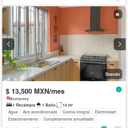
Cocina equipada
Electricidad
Elevador
Estacionamiento
Gas natural
Gimnasio
Jardín
Recámara con closet
Sala polivalente
Permite mascotas
Permite niños
Completamente amueblado
Desván
$ 13,500 MXN/mes
Monterrey
1 Recámara
1 Baño
14 m²
Agua
Aire acondicionado
Cocina integral
Electricidad
Estacionamiento
Completamente amueblado