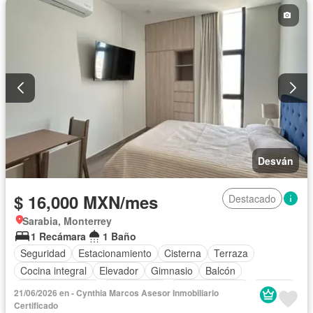
Desván
$ 16,000 MXN/mes
Destacado
Sarabia, Monterrey
1 Recámara
1 Baño
Seguridad
Estacionamiento
Cisterna
Terraza
Cocina integral
Elevador
Gimnasio
Balcón
Cocina equipada
Zona infantil
Sala polivalente
Internet
21/06/2026 en - Cynthia Marcos Asesor Inmobiliario
Aire acondicionado
Electricidad
Jacuzzi
Agua
Certificado