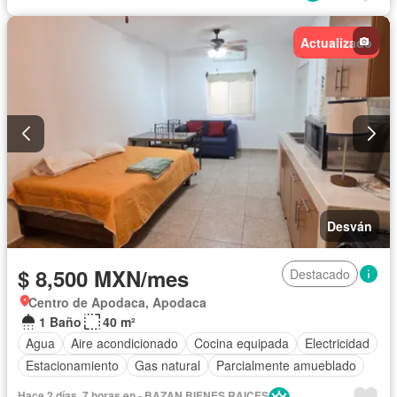
Actualizado
Desván
$ 8,500 MXN/mes
Destacado
Centro de Apodaca, Apodaca
1 Baño
40 m²
Agua
Aire acondicionado
Cocina equipada
Electricidad
Estacionamiento
Gas natural
Parcialmente amueblado
Hace 2 días, 7 horas en - BAZAN BIENES RAICES