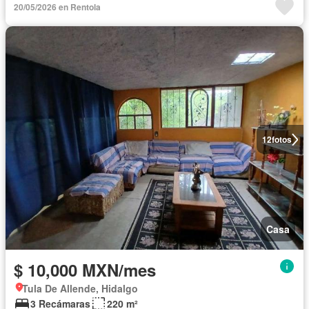
20/05/2026 en Rentola
12
fotos
Casa
$ 10,000 MXN/mes
Tula De Allende, Hidalgo
3 Recámaras
220 m²