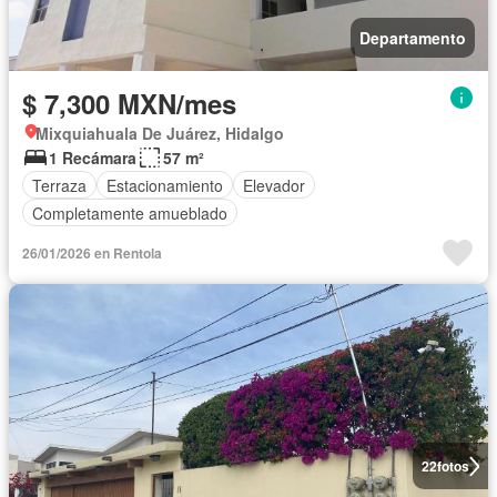
Departamento
$ 7,300 MXN/mes
Mixquiahuala De Juárez, Hidalgo
1 Recámara
57 m²
Terraza
Estacionamiento
Elevador
Completamente amueblado
26/01/2026 en Rentola
22
fotos