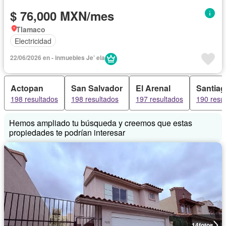
$ 76,000 MXN/mes
Tlamaco
Electricidad
22/06/2026 en - inmuebles Je’ ela
Actopan
San Salvador
El Arenal
Santia
198 resultados
198 resultados
197 resultados
190 resu
Hemos ampliado tu búsqueda y creemos que estas
propiedades te podrían interesar
14
fotos