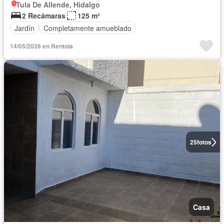
Tula De Allende, Hidalgo
2 Recámaras
125 m²
Jardín
Completamente amueblado
14/05/2026 en Rentola
25
fotos
Casa