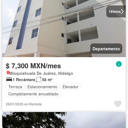
18
fotos
Departamento
$ 7,300 MXN/mes
Mixquiahuala De Juárez, Hidalgo
1 Recámara
58 m²
Terraza
Estacionamiento
Elevador
Completamente amueblado
26/01/2026 en Rentola