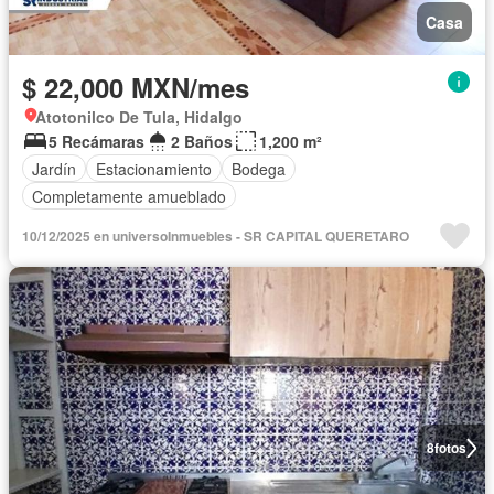
Casa
$ 22,000 MXN/mes
Atotonilco De Tula, Hidalgo
5 Recámaras
2 Baños
1,200 m²
Jardín
Estacionamiento
Bodega
Completamente amueblado
10/12/2025 en universoInmuebles - SR CAPITAL QUERETARO
8
fotos