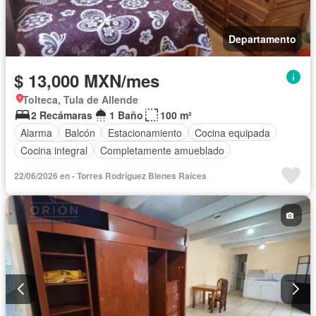
Departamento
$ 13,000 MXN/mes
Tolteca, Tula de Allende
2 Recámaras
1 Baño
100 m²
Alarma
Balcón
Estacionamiento
Cocina equipada
Cocina integral
Completamente amueblado
22/06/2026 en - Torres Rodríguez Bienes Raíces