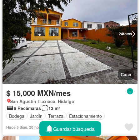
24
fotos
Casa
$ 15,000 MXN/mes
San Agustín Tlaxiaca, Hidalgo
6 Recámaras
13 m²
Bodega
Jardín
Terraza
Estacionamiento
Hace 5 días, 20 horas en Rentola
Guardar búsqueda