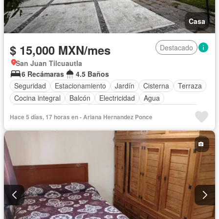
Casa
$ 15,000 MXN/mes
Destacado
San Juan Tilcuautla
6 Recámaras
4.5 Baños
Seguridad
Estacionamiento
Jardín
Cisterna
Terraza
Cocina integral
Balcón
Electricidad
Agua
Recámara con closet
Permite mascotas
Permite niños
Hace 5 días, 17 horas en - Ariana Hernandez Ponce
Solo familias
Parcialmente amueblado