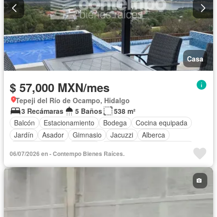
Casa
$ 57,000 MXN/mes
Tepeji del Río de Ocampo, Hidalgo
3 Recámaras
5 Baños
538 m²
Balcón
Estacionamiento
Bodega
Cocina equipada
Jardín
Asador
Gimnasio
Jacuzzi
Alberca
Cancha de tenis
Terraza
Completamente amueblado
06/07/2026 en - Contempo Bienes Raíces.