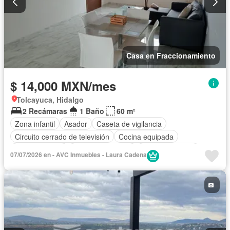
Casa en Fraccionamiento
$ 14,000 MXN/mes
Tolcayuca, Hidalgo
2 Recámaras
1 Baño
60 m²
Zona infantil
Asador
Caseta de vigilancia
Circuito cerrado de televisión
Cocina equipada
Cocina integral
Cuarto de servicio
Estacionamiento
07/07/2026 en - AVC Inmuebles - Laura Cadena
Gimnasio
Recámara con closet
Zonas verdes
Completamente amueblado