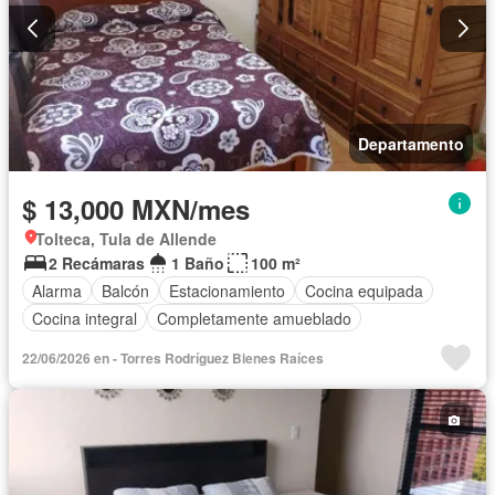
Departamento
$ 13,000 MXN/mes
Tolteca, Tula de Allende
2 Recámaras
1 Baño
100 m²
Alarma
Balcón
Estacionamiento
Cocina equipada
Cocina integral
Completamente amueblado
22/06/2026 en - Torres Rodríguez Bienes Raíces