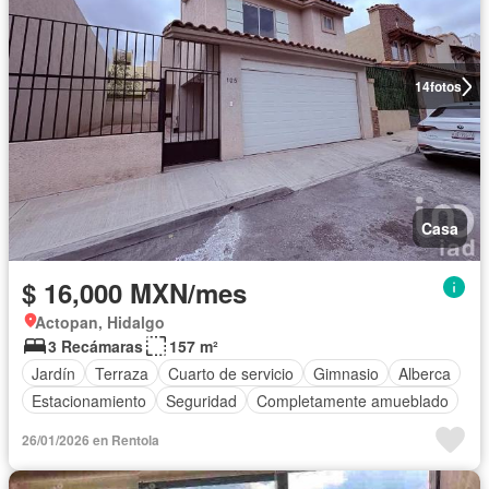
14
fotos
Casa
$ 16,000 MXN/mes
Actopan, Hidalgo
3 Recámaras
157 m²
Jardín
Terraza
Cuarto de servicio
Gimnasio
Alberca
Estacionamiento
Seguridad
Completamente amueblado
26/01/2026 en Rentola