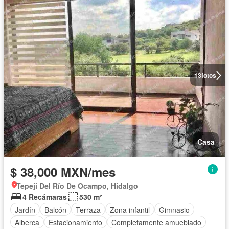
13
fotos
Casa
$ 38,000 MXN/mes
Tepeji Del Río De Ocampo, Hidalgo
4 Recámaras
530 m²
Jardín
Balcón
Terraza
Zona infantil
Gimnasio
Alberca
Estacionamiento
Completamente amueblado