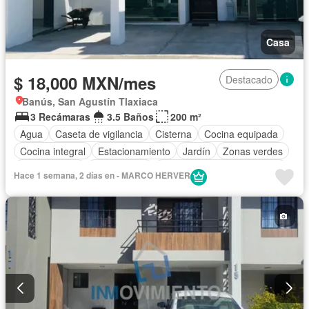
Casa
$ 18,000 MXN/mes
Destacado
Banús, San Agustín Tlaxiaca
3 Recámaras
3.5 Baños
200 m²
Agua
Caseta de vigilancia
Cisterna
Cocina equipada
Cocina integral
Estacionamiento
Jardín
Zonas verdes
Permite niños
Solo familias
Completamente amueblado
Hace 1 semana, 2 días en - MARCO HERVER