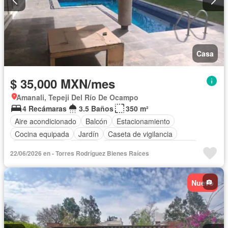
Casa
$ 35,000 MXN/mes
Amanali, Tepeji Del Río De Ocampo
4 Recámaras
3.5 Baños
350 m²
Aire acondicionado
Balcón
Estacionamiento
Cocina equipada
Jardín
Caseta de vigilancia
Cocina integral
Jacuzzi
Completamente amueblado
22/06/2026 en - Torres Rodríguez Bienes Raíces
Nuevo