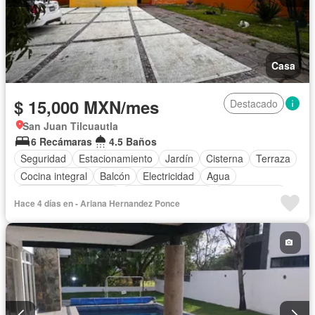
Casa
$ 15,000 MXN/mes
Destacado
San Juan Tilcuautla
6 Recámaras
4.5 Baños
Seguridad
Estacionamiento
Jardín
Cisterna
Terraza
Cocina integral
Balcón
Electricidad
Agua
Recámara con closet
Permite mascotas
Permite niños
Hace 4 días en - Ariana Hernandez Ponce
Solo familias
Parcialmente amueblado