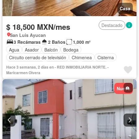
Casa
$ 18,500 MXN/mes
Destacado
San Luis Ayucan
3 Recámaras
2 Baños
1,000 m²
Agua
Asador
Balcón
Bodega
Circuito cerrado de televisión
Chimenea
Cisterna
Cocina equipada
Cocina integral
Electricidad
Hace 3 semanas, 2 días en - RED INMOBILIARIA NORTE. -
Estacionamiento
Jardín
Recámara con closet
Terraza
Maricarmen Olvera
Vista panorámica
Permite mascotas
Solo familias
Sin amueblar
Nuevo