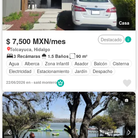
Casa
$ 7,500 MXN/mes
Destacado
Tolcayuca, Hidalgo
3 Recámaras
1.5 Baños
90 m²
Agua
Alberca
Zona infantil
Asador
Balcón
Cisterna
Electricidad
Estacionamiento
Jardín
Despacho
Sala polivalente
Seguridad
Zonas verdes
22/06/2026 en - said montero
Permite mascotas
Permite niños
Sin amueblar