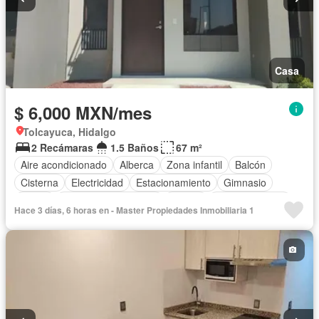
Casa
$ 6,000 MXN/mes
Tolcayuca, Hidalgo
2 Recámaras
1.5 Baños
67 m²
Aire acondicionado
Alberca
Zona infantil
Balcón
Cisterna
Electricidad
Estacionamiento
Gimnasio
Jardín
Recámara con closet
Azotea
Sala polivalente
Hace 3 días, 6 horas en - Master Propiedades Inmobiliaria 1
Terraza
Wifi
Sin amueblar