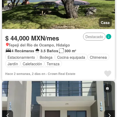
Casa
$ 44,000 MXN/mes
Destacado
Tepeji del Río de Ocampo, Hidalgo
4 Recámaras
3.5 Baños
300 m²
Estacionamiento
Bodega
Cocina equipada
Chimenea
Jardín
Calefacción
Terraza
Completamente amueblado
Hace 2 semanas, 2 días en - Crown Real Estate