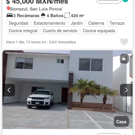
$ 45,000 MXN/mes
Sierrazul, San Luis Potosí
3 Recámaras
4 Baños
420 m²
Seguridad
Estacionamiento
Jardín
Cisterna
Terraza
Cocina integral
Cuarto de servicio
Cocina equipada
Internet
Bodega
Electricidad
Aire acondicionado
Hace 1 día, 13 horas en - CAC Inmuebles
Agua
Televisión por cable
Recámara con closet
Vista panorámica
Caseta de vigilancia
Wifi
Permite mascotas
Permite niños
Solo familias
Sin amueblar
Casa