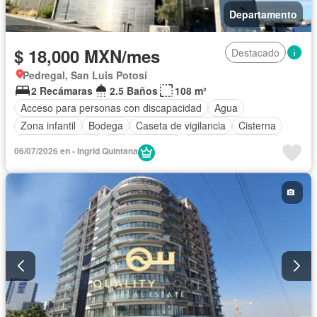
Departamento
$ 18,000 MXN/mes
Destacado
Pedregal, San Luis Potosí
2 Recámaras
2.5 Baños
108 m²
Acceso para personas con discapacidad
Agua
Zona infantil
Bodega
Caseta de vigilancia
Cisterna
Cocina equipada
Cocina integral
Cuarto de Limpieza
06/07/2026 en - Ingrid Quintana
Electricidad
Elevador
Estacionamiento
Recámara con closet
Sala polivalente
Seguridad
Terraza
Vista panorámica
Sin amueblar