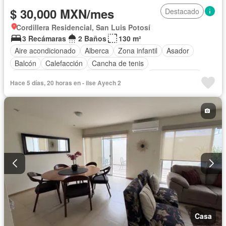
$ 30,000 MXN/mes
Destacado
Cordillera Residencial, San Luis Potosí
3 Recámaras
2 Baños
130 m²
Aire acondicionado
Alberca
Zona infantil
Asador
Balcón
Calefacción
Cancha de tenis
Caseta de vigilancia
Cocina equipada
Cocina integral
Hace 5 días, 20 horas en - ilse Ayech 2
Cuarto de Limpieza
Elevador
Estacionamiento
Gimnasio
Recámara con closet
Sala polivalente
Seguridad
Permite mascotas
Permite niños
Completamente amueblado
Casa