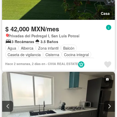
Casa
$ 42,000 MXN/mes
Privadas del Pedregal I, San Luis Potosí
3 Recámaras
3.5 Baños
Agua
Alberca
Zona infantil
Balcón
Caseta de vigilancia
Cisterna
Cocina integral
Cuarto de servicio
Electricidad
Estacionamiento
Hace 2 semanas, 2 días en - CIVIA REAL ESTATE
Gas natural
Internet
Seguridad
Terraza
Vista panorámica
Wifi
Zonas verdes
Permite mascotas
Permite niños
Sin amueblar