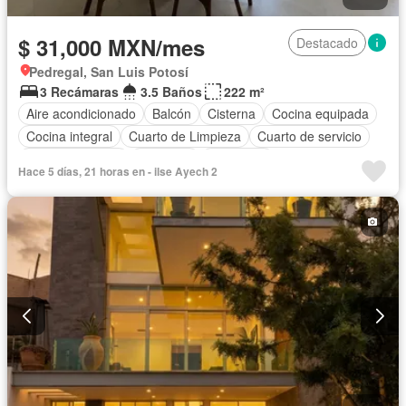
$ 31,000 MXN/mes
Destacado
Pedregal, San Luis Potosí
3 Recámaras
3.5 Baños
222 m²
Aire acondicionado
Balcón
Cisterna
Cocina equipada
Cocina integral
Cuarto de Limpieza
Cuarto de servicio
Estacionamiento
Gimnasio
Despacho
Hace 5 días, 21 horas en - ilse Ayech 2
Recámara con closet
Sala polivalente
Terraza
Completamente amueblado