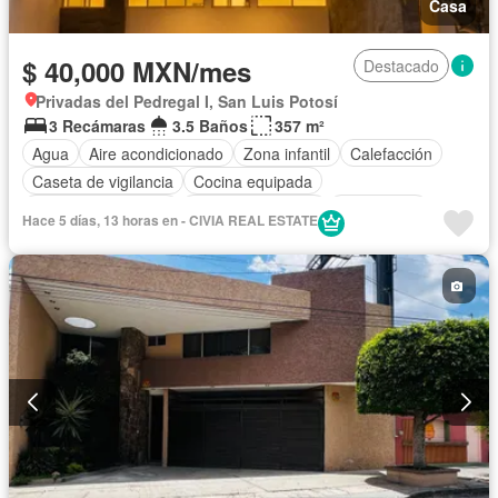
Casa
$ 40,000 MXN/mes
Destacado
Privadas del Pedregal I, San Luis Potosí
3 Recámaras
3.5 Baños
357 m²
Agua
Aire acondicionado
Zona infantil
Calefacción
Caseta de vigilancia
Cocina equipada
Cuarto de Limpieza
Cuarto de servicio
Electricidad
Hace 5 días, 13 horas en - CIVIA REAL ESTATE
Estacionamiento
Gas natural
Internet
Recámara con closet
Seguridad
Terraza
Vista panorámica
Wifi
Zonas verdes
Sin amueblar