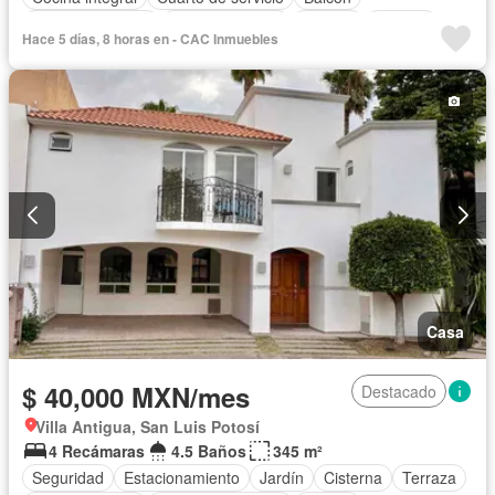
Cocina equipada
Sala polivalente
Internet
Bodega
Hace 5 días, 8 horas en - CAC Inmuebles
Aire acondicionado
Circuito cerrado de televisión
Electricidad
Agua
Cuarto de Limpieza
Televisión por cable
Calefacción
Despacho
Vista panorámica
Recámara con closet
Caseta de vigilancia
Jacuzzi
Wifi
Permite mascotas
Permite niños
Solo familias
Sin amueblar
Casa
$ 40,000 MXN/mes
Destacado
Villa Antigua, San Luis Potosí
4 Recámaras
4.5 Baños
345 m²
Seguridad
Estacionamiento
Jardín
Cisterna
Terraza