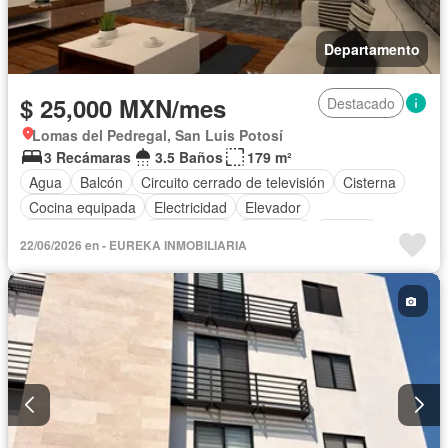
Departamento
$ 25,000 MXN/mes
Destacado
Lomas del Pedregal, San Luis Potosí
3 Recámaras
3.5 Baños
179 m²
Agua
Balcón
Circuito cerrado de televisión
Cisterna
Cocina equipada
Electricidad
Elevador
Estacionamiento
Gas natural
Gimnasio
Internet
22/06/2026 en - EUREKA INMOBILIARIA
Azotea
Televisión por cable
Terraza
Vista panorámica
Wifi
Permite niños
Completamente amueblado