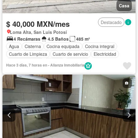
Casa
$ 40,000 MXN/mes
Destacado
Loma Alta, San Luis Potosí
4 Recámaras
4.5 Baños
485 m²
Agua
Cisterna
Cocina equipada
Cocina integral
Cuarto de Limpieza
Cuarto de servicio
Electricidad
Estacionamiento
Internet
Despacho
Hace 3 días, 7 horas en - Alianza Inmobiliaria
Recámara con closet
Sala polivalente
Terraza
Zonas verdes
Sin amueblar