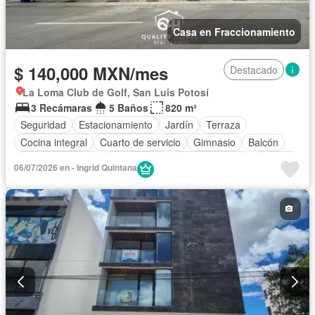
Casa en Fraccionamiento
$ 140,000 MXN/mes
Destacado
La Loma Club de Golf, San Luis Potosí
3 Recámaras
5 Baños
820 m²
Seguridad
Estacionamiento
Jardín
Terraza
Cocina integral
Cuarto de servicio
Gimnasio
Balcón
Cocina equipada
Zona infantil
Sala polivalente
Internet
06/07/2026 en - Ingrid Quintana
Electricidad
Azotea
Agua
Cuarto de Limpieza
Zonas verdes
Vista panorámica
Recámara con closet
Caseta de vigilancia
Permite mascotas
Completamente amueblado