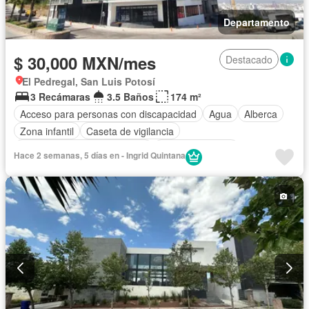
Departamento
$ 30,000 MXN/mes
Destacado
El Pedregal, San Luis Potosí
3 Recámaras
3.5 Baños
174 m²
Acceso para personas con discapacidad
Agua
Alberca
Zona infantil
Caseta de vigilancia
Circuito cerrado de televisión
Cocina equipada
Hace 2 semanas, 5 días en - Ingrid Quintana
Cocina integral
Cuarto de Limpieza
Cuarto de servicio
Electricidad
Elevador
Estacionamiento
Gimnasio
Recámara con closet
Sala polivalente
Seguridad
Terraza
Wifi
Zonas verdes
Sin amueblar