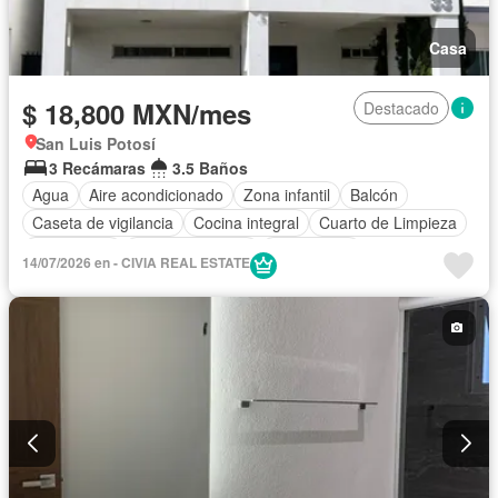
Casa
$ 18,800 MXN/mes
Destacado
San Luis Potosí
3 Recámaras
3.5 Baños
Agua
Aire acondicionado
Zona infantil
Balcón
Caseta de vigilancia
Cocina integral
Cuarto de Limpieza
Electricidad
Estacionamiento
Gas natural
14/07/2026 en - CIVIA REAL ESTATE
Recámara con closet
Seguridad
Terraza
Wifi
Zonas verdes
Permite niños
Sin amueblar