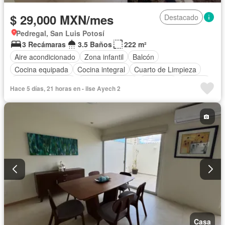
$ 29,000 MXN/mes
Destacado
Pedregal, San Luis Potosí
3 Recámaras
3.5 Baños
222 m²
Aire acondicionado
Zona infantil
Balcón
Cocina equipada
Cocina integral
Cuarto de Limpieza
Cuarto de servicio
Estacionamiento
Gimnasio
Internet
Hace 5 días, 21 horas en - ilse Ayech 2
Terraza
Completamente amueblado
Casa