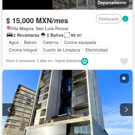
Departamento
$ 15,000 MXN/mes
Destacado
Villa Magna, San Luis Potosí
2 Recámaras
2 Baños
99 m²
Agua
Balcón
Cisterna
Cocina equipada
Cocina integral
Cuarto de Limpieza
Electricidad
Elevador
Estacionamiento
Recámara con closet
Hace 2 semanas, 2 días en - Ingrid Quintana
Azotea
Terraza
Vista panorámica
Permite mascotas
Sin amueblar