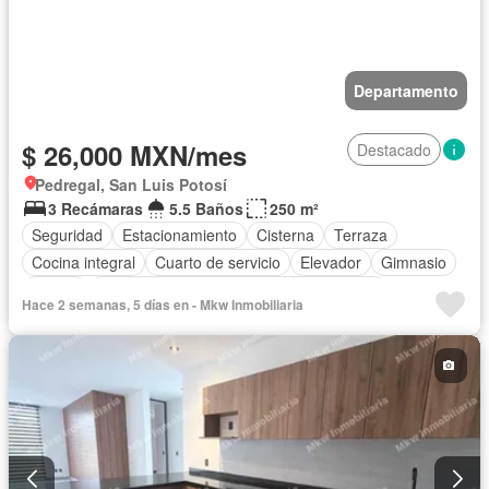
Departamento
$ 26,000 MXN/mes
Destacado
Pedregal, San Luis Potosí
3 Recámaras
5.5 Baños
250 m²
Seguridad
Estacionamiento
Cisterna
Terraza
Cocina integral
Cuarto de servicio
Elevador
Gimnasio
Balcón
Acceso para personas con discapacidad
Hace 2 semanas, 5 días en - Mkw Inmobiliaria
Cocina equipada
Sala polivalente
Aire acondicionado
Cuarto de Limpieza
Sin amueblar