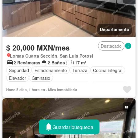
Departamento
$ 20,000 MXN/mes
Destacado
Lomas Cuarta Sección, San Luis Potosí
2 Recámaras
2 Baños
117 m²
Seguridad
Estacionamiento
Terraza
Cocina integral
Elevador
Gimnasio
Acceso para personas con discapacidad
Cocina equipada
Hace 5 días, 1 hora en - Mkw Inmobiliaria
Bodega
Conserje
Recámara con closet
Caseta de vigilancia
Sin amueblar
Guardar búsqueda