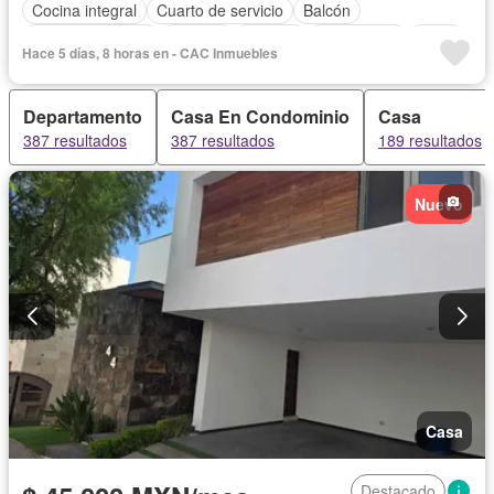
Cocina integral
Cuarto de servicio
Balcón
Cocina equipada
Internet
Bodega
Electricidad
Agua
Hace 5 días, 8 horas en - CAC Inmuebles
Cuarto de Limpieza
Televisión por cable
Zonas verdes
Despacho
Recámara con closet
Caseta de vigilancia
Departamento
Casa En Condominio
Casa
Wifi
Sin amueblar
387 resultados
387 resultados
189 resultados
Nuevo
Casa
Destacado