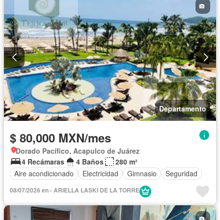
Departamento
$ 80,000 MXN/mes
Dorado Pacífico, Acapulco de Juárez
4 Recámaras
4 Baños
280 m²
Aire acondicionado
Electricidad
Gimnasio
Seguridad
08/07/2026 en - ARIELLA LASKI DE LA TORRE