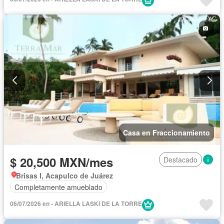
Balcón
Gimnasio
Elevador
Cocina integral
Cisterna
Jardín
Cocina equipada
Zona infantil
Sala polivalente
Jacuzzi
Agua
Televisión por cable
Cancha de tenis
Vista panorámica
Recámara con closet
Caseta de vigilancia
Wifi
Sauna
Permite niños
Completamente amueblado
Casa en Fraccionamiento
$ 20,500 MXN/mes
Destacado
Brisas I, Acapulco de Juárez
Completamente amueblado
06/07/2026 en - ARIELLA LASKI DE LA TORRE