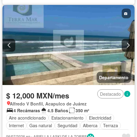
Caseta de vigilancia
Vista panorámica
Wifi
Permite mascotas
Permite niños
Completamente amueblado
Departamento
$ 12,000 MXN/mes
Destacado
Alfredo V Bonfil, Acapulco de Juárez
4 Recámaras
4.5 Baños
350 m²
Aire acondicionado
Estacionamiento
Electricidad
Internet
Gas natural
Seguridad
Alberca
Terraza
Cuarto de servicio
Acceso para personas con discapacidad
06/07/2026 en - ARIELLA LASKI DE LA TORRE