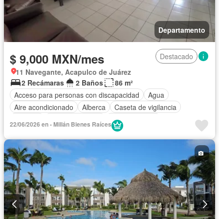
Departamento
$ 9,000 MXN/mes
Destacado
11 Navegante, Acapulco de Juárez
2 Recámaras
2 Baños
86 m²
Acceso para personas con discapacidad
Agua
Aire acondicionado
Alberca
Caseta de vigilancia
Cisterna
Cocina equipada
Cocina integral
22/06/2026 en - Millán Bienes Raíces
Cuarto de Limpieza
Electricidad
Estacionamiento
Jardín
Recámara con closet
Seguridad
Zonas verdes
Permite mascotas
Permite niños
Completamente amueblado