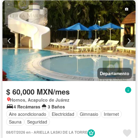
Departamento
$ 60,000 MXN/mes
Hornos, Acapulco de Juárez
4 Recámaras
3 Baños
Aire acondicionado
Electricidad
Gimnasio
Internet
Sauna
Seguridad
08/07/2026 en - ARIELLA LASKI DE LA TORRE