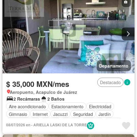
Departamento
$ 35,000 MXN/mes
Destacado
Aeropuerto, Acapulco de Juárez
2 Recámaras
2 Baños
Aire acondicionado
Estacionamiento
Electricidad
Gimnasio
Internet
Jacuzzi
Seguridad
Jardín
Cocina integral
Alberca
Terraza
Elevador
Balcón
08/07/2026 en - ARIELLA LASKI DE LA TORRE
Acceso para personas con discapacidad
Cocina equipada
Zona infantil
Sala polivalente
Agua
Cancha de tenis