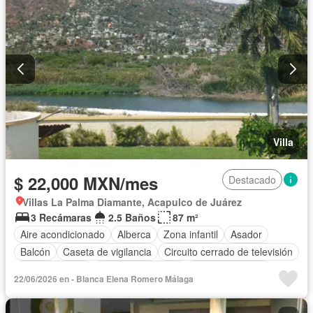
Completamente amueblado
Villa
$ 22,000 MXN/mes
Destacado
Villas La Palma Diamante, Acapulco de Juárez
3 Recámaras
2.5 Baños
87 m²
Aire acondicionado
Alberca
Zona infantil
Asador
Balcón
Caseta de vigilancia
Circuito cerrado de televisión
Cocina integral
Cuarto de servicio
Estacionamiento
22/06/2026 en - Blanca Elena Romero Málaga
Jardín
Azotea
Seguridad
Terraza
Vista panorámica
Sin amueblar