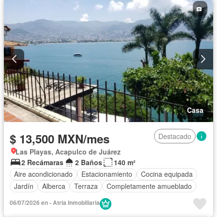
Casa
$ 13,500 MXN/mes
Destacado
Las Playas, Acapulco de Juárez
2 Recámaras
2 Baños
140 m²
Aire acondicionado
Estacionamiento
Cocina equipada
Jardín
Alberca
Terraza
Completamente amueblado
06/07/2026 en - Atria Inmobiliaria