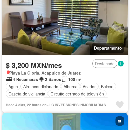
Departamento
$ 3,200 MXN/mes
Destacado
Playa La Gloria, Acapulco de Juárez
4 Recámaras
2 Baños
100 m²
Agua
Aire acondicionado
Alberca
Asador
Balcón
Caseta de vigilancia
Circuito cerrado de televisión
Cocina equipada
Cuarto de Limpieza
Electricidad
Hace 4 días, 22 horas en - LC INVERSIONES INMOBILIARIAS
Estacionamiento
Gas natural
Internet
Jardín
Recámara con closet
Seguridad
Terraza
Permite niños
Solo familias
Completamente amueblado