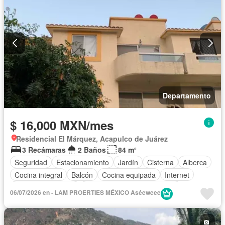
Asador
Vista panorámica
Recámara con closet
Caseta de vigilancia
Conserje
Completamente amueblado
Departamento
$ 16,000 MXN/mes
Residencial El Márquez, Acapulco de Juárez
3 Recámaras
2 Baños
84 m²
Seguridad
Estacionamiento
Jardín
Cisterna
Alberca
Cocina integral
Balcón
Cocina equipada
Internet
Aire acondicionado
Circuito cerrado de televisión
06/07/2026 en - LAM PROERTIES MÉXICO Aséeweee
Electricidad
Agua
Cuarto de Limpieza
Vista panorámica
Recámara con closet
Wifi
Caseta de vigilancia
Permite mascotas
Permite niños