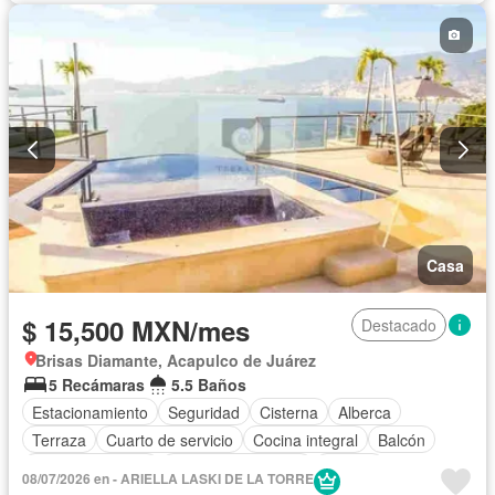
Recámara con closet
Vista panorámica
Caseta de vigilancia
Wifi
Permite niños
Permite mascotas
Completamente amueblado
Casa
$ 15,500 MXN/mes
Destacado
Brisas Diamante, Acapulco de Juárez
5 Recámaras
5.5 Baños
Estacionamiento
Seguridad
Cisterna
Alberca
Terraza
Cuarto de servicio
Cocina integral
Balcón
Cocina equipada
Aire acondicionado
Jacuzzi
08/07/2026 en - ARIELLA LASKI DE LA TORRE
Televisión por cable
Recámara con closet