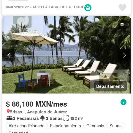
06/07/2026 en - ARIELLA LASKI DE LA TORRE
Departamento
$ 86,180 MXN/mes
Brisas I, Acapulco de Juárez
3 Recámaras
3 Baños
482 m²
Aire acondicionado
Estacionamiento
Gimnasio
Sauna
Seguridad