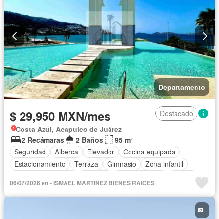
Departamento
$ 29,950 MXN/mes
Destacado
Costa Azul, Acapulco de Juárez
2 Recámaras
2 Baños
95 m²
Seguridad
Alberca
Elevador
Cocina equipada
Estacionamiento
Terraza
Gimnasio
Zona infantil
Aire acondicionado
Cisterna
Cocina integral
Balcón
06/07/2026 en - ISMAEL MARTINEZ BIENES RAICES
Acceso para personas con discapacidad
Sala polivalente
Circuito cerrado de televisión
Electricidad
Cuarto de Limpieza
Agua
Jacuzzi
Gas natural