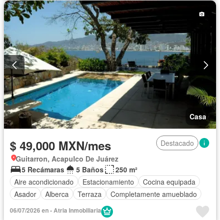
Casa
$ 49,000 MXN/mes
Destacado
Guitarron, Acapulco De Juárez
5 Recámaras
5 Baños
250 m²
Aire acondicionado
Estacionamiento
Cocina equipada
Asador
Alberca
Terraza
Completamente amueblado
06/07/2026 en - Atria Inmobiliaria