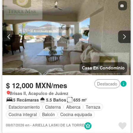
Recámara con closet
Caseta de vigilancia
Wifi
Permite niños
Completamente amueblado
Casa En Condominio
$ 12,000 MXN/mes
Destacado
Brisas II, Acapulco de Juárez
5 Recámaras
5.5 Baños
655 m²
Estacionamiento
Cisterna
Alberca
Terraza
Cocina integral
Balcón
Cocina equipada
Sala polivalente
Internet
Electricidad
08/07/2026 en - ARIELLA LASKI DE LA TORRE
Aire acondicionado
Televisión por cable