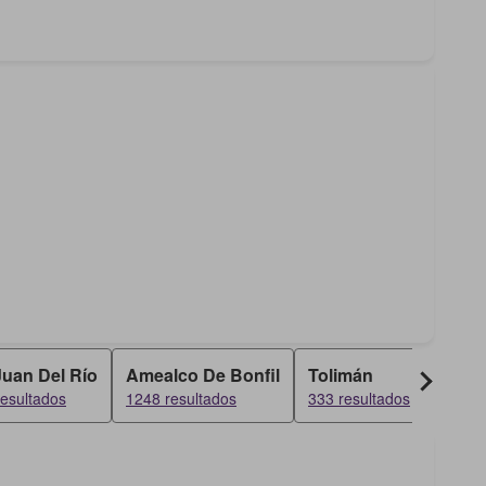
uan Del Río
Amealco De Bonfil
Tolimán
Peñam
esultados
1248 resultados
333 resultados
315 re