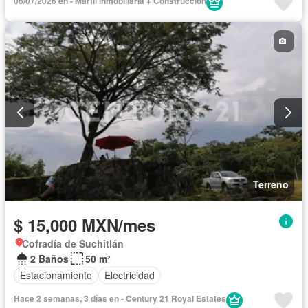
06/07/2026 en - Marfil Inmobiliaria + Construcción
Terreno
$ 15,000 MXN/mes
Cofradía de Suchitlán
2 Baños
50 m²
Estacionamiento
Electricidad
Hace 2 semanas, 3 días en - Century 21 Royal Estates