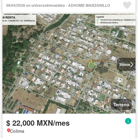
06/04/2026 en universoInmuebles - ADHOME MANZANILLO
3
fotos
Terreno
$ 22,000 MXN/mes
Colima