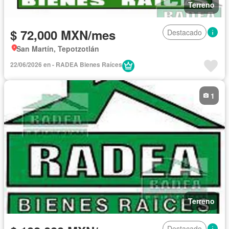
Terreno
$ 72,000 MXN/mes
Destacado
San Martín, Tepotzotlán
22/06/2026 en - RADEA Bienes Raíces
1
Terreno
Destacado