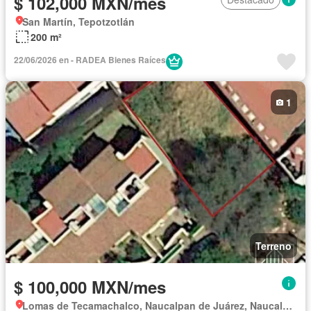
$ 102,000 MXN/mes
San Martín, Tepotzotlán
200 m²
22/06/2026 en - RADEA Bienes Raíces
1
Terreno
$ 100,000 MXN/mes
Lomas de Tecamachalco, Naucalpan de Juárez, Naucalpan de Juárez