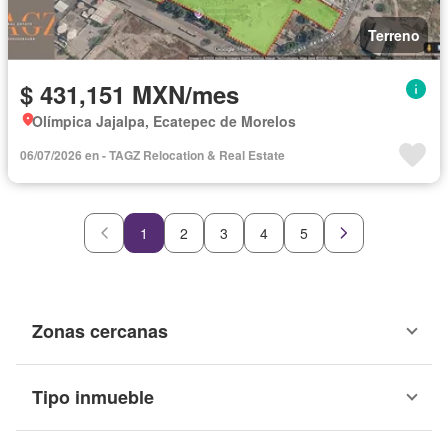
Terreno
$ 431,151 MXN/mes
Olímpica Jajalpa, Ecatepec de Morelos
06/07/2026 en - TAGZ Relocation & Real Estate
1
2
3
4
5
Zonas cercanas
Tipo inmueble