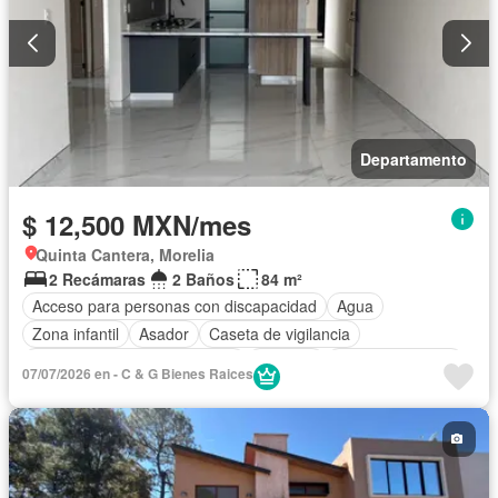
Departamento
$ 12,500 MXN/mes
Quinta Cantera, Morelia
2 Recámaras
2 Baños
84 m²
Acceso para personas con discapacidad
Agua
Zona infantil
Asador
Caseta de vigilancia
Circuito cerrado de televisión
Cisterna
Cocina equipada
07/07/2026 en - C & G Bienes Raices
Cocina integral
Cuarto de Limpieza
Electricidad
Estacionamiento
Internet
Jardín
Recámara con closet
Azotea
Seguridad
Televisión por cable
Wifi
Zonas verdes
Permite niños
Solo familias