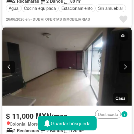
2 Recámaras
2 Baños
80 m²
Agua
Cocina equipada
Estacionamiento
Sin amueblar
26/06/2026 en - DUBAI OFERTAS INMOBILIARIAS
Casa
$ 11,000 MXN/mes
Destacado
Guardar búsqueda
Colonial Morelia, Morelia
2 Recámaras
2 Baños
120 m²