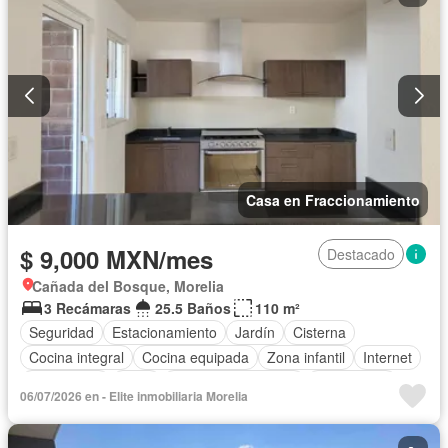
Casa en Fraccionamiento
$ 9,000 MXN/mes
Destacado
Cañada del Bosque, Morelia
3 Recámaras
25.5 Baños
110 m²
Seguridad
Estacionamiento
Jardín
Cisterna
Cocina integral
Cocina equipada
Zona infantil
Internet
Electricidad
Agua
Televisión por cable
Gas natural
06/07/2026 en - Elite inmobiliaria Morelia
Permite niños
Sin amueblar