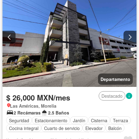
Departamento
$ 26,000 MXN/mes
Destacado
Las Américas, Morelia
2 Recámaras
2.5 Baños
Seguridad
Estacionamiento
Jardín
Cisterna
Terraza
Cocina integral
Cuarto de servicio
Elevador
Balcón
Acceso para personas con discapacidad
Sin amueblar