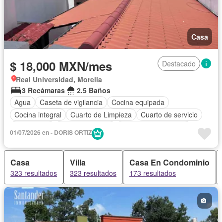
Casa
$ 18,000 MXN/mes
Destacado
Real Universidad, Morelia
3 Recámaras
2.5 Baños
Agua
Caseta de vigilancia
Cocina equipada
Cocina integral
Cuarto de Limpieza
Cuarto de servicio
Electricidad
Estacionamiento
Recámara con closet
01/07/2026 en - DORIS ORTIZ
Terraza
Solo familias
Completamente amueblado
Casa
Villa
Casa En Condominio
323 resultados
323 resultados
173 resultados