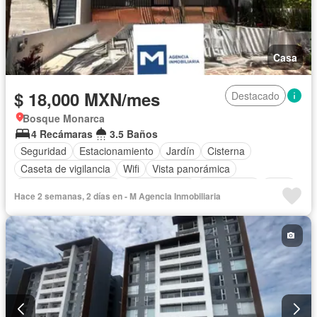
Casa
$ 18,000 MXN/mes
Destacado
Bosque Monarca
4 Recámaras
3.5 Baños
Seguridad
Estacionamiento
Jardín
Cisterna
Caseta de vigilancia
Wifi
Vista panorámica
Recámara con closet
Zonas verdes
Gas natural
Agua
Hace 2 semanas, 2 días en - M Agencia Inmobiliaria
Internet
Sin amueblar