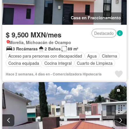
Casa en Fraccionamiento
$ 9,500 MXN/mes
Destacado
Morelia, Michoacán de Ocampo
3 Recámaras
2 Baños
89 m²
Acceso para personas con discapacidad
Agua
Cisterna
Cocina equipada
Cocina integral
Cuarto de Limpieza
Cuarto de servicio
Electricidad
Estacionamiento
Hace 2 semanas, 4 días en - Comercializadora Hipotecaria
Internet
Jardín
Recámara con closet
Seguridad
Televisión por cable
Vista panorámica
Zonas verdes
Permite mascotas
Permite niños
Solo familias
Sin amueblar