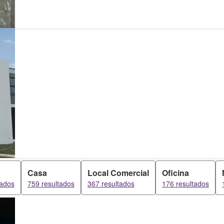
Casa
Local Comercial
Oficina
tados
759 resultados
367 resultados
176 resultados