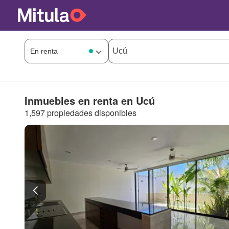
Inmuebles en renta en Ucú
1,597 propiedades disponibles