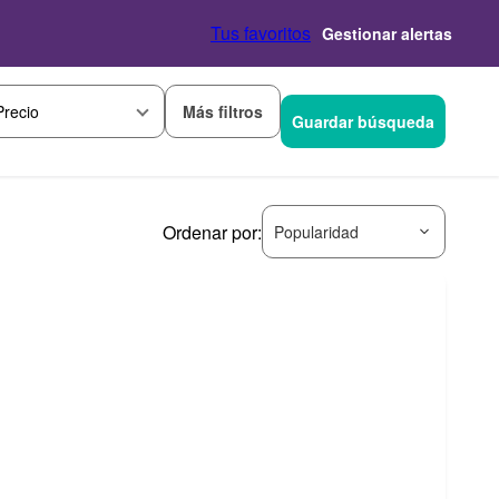
Tus favoritos
Gestionar alertas
Más filtros
Precio
Guardar búsqueda
Ordenar por:
Popularidad