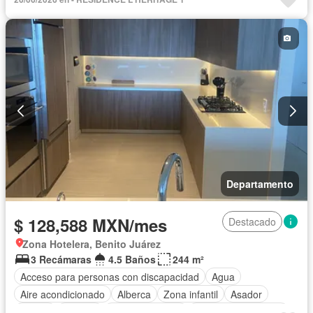
Cocina integral
Cuarto de servicio
Elevador
Estacionamiento
Gas natural
Gimnasio
Jardín
Recámara con closet
Permite mascotas
Permite niños
Sin amueblar
Departamento
$ 128,588 MXN/mes
Destacado
Zona Hotelera, Benito Juárez
3 Recámaras
4.5 Baños
244 m²
Acceso para personas con discapacidad
Agua
Aire acondicionado
Alberca
Zona infantil
Asador
Balcón
Bodega
Cancha de tenis
Caseta de vigilancia