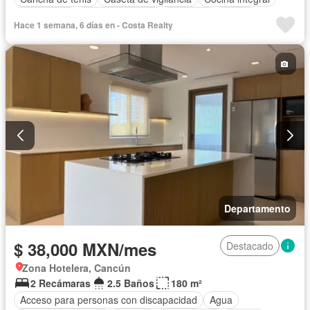
Electricidad
Estacionamiento
Gimnasio
Jardín
Hace 1 semana, 6 días en - Costa Realty
Recámara con closet
Seguridad
Completamente amueblado
Departamento
$ 38,000 MXN/mes
Destacado
Zona Hotelera, Cancún
2 Recámaras
2.5 Baños
180 m²
Acceso para personas con discapacidad
Agua