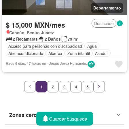
Departamento
$ 15,000 MXN/mes
Destacado
Cancún, Benito Juárez
2 Recámaras
2 Baños
79 m²
Acceso para personas con discapacidad
Agua
Aire acondicionado
Alberca
Zona infantil
Asador
Balcón
Caseta de vigilancia
Circuito cerrado de televisión
Hace 6 días, 17 horas en - Jesús Jerez Hernández
Cisterna
Cocina equipada
Cocina integral
Cuarto de Limpieza
Electricidad
Elevador
Estacionamiento
Gas natural
Gimnasio
Internet
1
2
3
4
5
Jacuzzi
Jardín
Despacho
Recámara con closet
Sala polivalente
Seguridad
Televisión por cable
Terraza
Vista panorámica
Wifi
Zonas verdes
Permite niños
Solo familias
Sin amueblar
Zonas cercanas
Guardar búsqueda