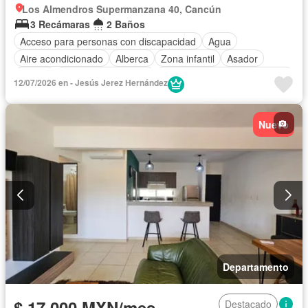
Los Almendros Supermanzana 40, Cancún
3 Recámaras
2 Baños
Acceso para personas con discapacidad
Agua
Aire acondicionado
Alberca
Zona infantil
Asador
Balcón
Caseta de vigilancia
Circuito cerrado de televisión
12/07/2026 en - Jesús Jerez Hernández
Cisterna
Cocina equipada
Cuarto de Limpieza
Electricidad
Elevador
Estacionamiento
Gas natural
Nuevo
Internet
Jacuzzi
Jardín
Despacho
Recámara con closet
Seguridad
Televisión por cable
Terraza
Wifi
Zonas verdes
Permite niños
Solo familias
Completamente amueblado
Departamento
$ 17,000 MXN/mes
Destacado