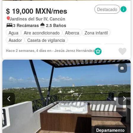
$ 19,000 MXN/mes
Destacado
Jardines del Sur IV, Cancún
3 Recámaras
2.5 Baños
Agua
Aire acondicionado
Alberca
Zona infantil
Asador
Caseta de vigilancia
Circuito cerrado de televisión
Cocina equipada
Conserje
Hace 2 semanas, 4 días en - Jesús Jerez Hernández
Electricidad
Estacionamiento
Gas natural
Gimnasio
Internet
Jardín
Despacho
Recámara con closet
Seguridad
Televisión por cable
Terraza
Wifi
Zonas verdes
Permite niños
Solo familias
Completamente amueblado
Departamento