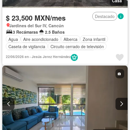
Casa
$ 23,500 MXN/mes
Destacado
Jardines del Sur IV, Cancún
3 Recámaras
2.5 Baños
Agua
Aire acondicionado
Alberca
Zona infantil
Caseta de vigilancia
Circuito cerrado de televisión
Cisterna
Cocina equipada
Cocina integral
22/06/2026 en - Jesús Jerez Hernández
Cuarto de Limpieza
Electricidad
Estacionamiento
Gas natural
Gimnasio
Internet
Jardín
Despacho
Recámara con closet
Seguridad
Televisión por cable
Wifi
Zonas verdes
Solo familias
Completamente amueblado