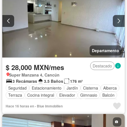
Caseta de vigilancia
Wifi
Conserje
Cuarto de Limpieza
Cuarto de servicio
Permite mascotas
Sin amueblar
Departamento
$ 28,000 MXN/mes
Destacado
Super Manzana 4, Cancún
3 Recámaras
3.5 Baños
176 m²
Seguridad
Estacionamiento
Jardín
Cisterna
Alberca
Terraza
Cocina integral
Elevador
Gimnasio
Balcón
Acceso para personas con discapacidad
Cocina equipada
Hace 16 horas en - Blue Immobilien
Zona infantil
Sala polivalente
Aire acondicionado
Circuito cerrado de televisión
Electricidad
Agua
Cuarto de Limpieza
Gas natural
Asador
Zonas verdes