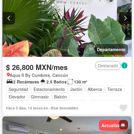
Departamento
$ 26,800 MXN/mes
Destacado
Aqua II By Cumbres, Cancún
2 Recámaras
2.5 Baños
130 m²
Seguridad
Estacionamiento
Jardín
Alberca
Terraza
Elevador
Gimnasio
Balcón
Acceso para personas con discapacidad
Cocina integral
Hace 5 días, 14 horas en - Blue Immobilien
Cocina equipada
Zona infantil
Sala polivalente
Internet
Aire acondicionado
Circuito cerrado de televisión
Actualizado
Electricidad
Agua
Cancha de tenis
Zonas verdes
Asador
Vista panorámica
Recámara con closet