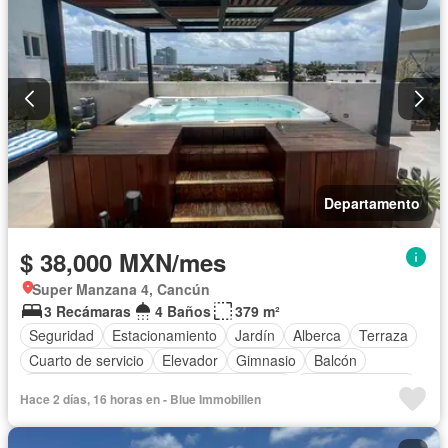
Asador
Zonas verdes
Vista panorámica
Recámara con closet
Caseta de vigilancia
Wifi
Conserje
Permite mascotas
Completamente amueblado
Departamento
$ 38,000 MXN/mes
Super Manzana 4, Cancún
3 Recámaras
4 Baños
379 m²
Seguridad
Estacionamiento
Jardín
Alberca
Terraza
Cuarto de servicio
Elevador
Gimnasio
Balcón
Acceso para personas con discapacidad
Cocina equipada
Hace 2 días, 16 horas en - Blue Immobilien
Zona infantil
Sala polivalente
Internet
Aire acondicionado
Circuito cerrado de televisión