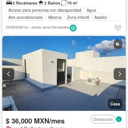
2 Recámaras
2 Baños
79 m²
Acceso para personas con discapacidad
Agua
Aire acondicionado
Alberca
Zona infantil
Asador
Balcón
Caseta de vigilancia
Circuito cerrado de televisión
22/06/2026 en - Jesús Jerez Hernández
Cisterna
Cocina equipada
Cocina integral
Cuarto de Limpieza
Electricidad
Elevador
Gas natural
Gimnasio
Internet
Jacuzzi
Jardín
Despacho
Recámara con closet
Sala polivalente
Seguridad
Televisión por cable
Terraza
Wifi
Zonas verdes
Permite niños
Solo familias
Completamente amueblado
Casa
$ 36,000 MXN/mes
Destacado