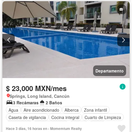
Jacuzzi
Jardín
Recámara con closet
Sala polivalente
Seguridad
Completamente amueblado
Departamento
$ 23,000 MXN/mes
Springs, Long Island, Cancún
3 Recámaras
2 Baños
Agua
Aire acondicionado
Alberca
Zona infantil
Caseta de vigilancia
Cocina integral
Cuarto de Limpieza
Electricidad
Estacionamiento
Internet
Jardín
Hace 3 días, 16 horas en - Momemtum Realty
Recámara con closet
Seguridad
Zonas verdes