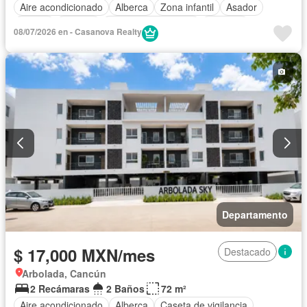
Aire acondicionado
Alberca
Zona infantil
Asador
Balcón
Bodega
Caseta de vigilancia
Cisterna
08/07/2026 en - Casanova Realty
Cocina integral
Cuarto de Limpieza
Electricidad
Elevador
Estacionamiento
Gimnasio
Internet
Jardín
Recámara con closet
Sala polivalente
Seguridad
Televisión por cable
Terraza
Vista panorámica
Wifi
Zonas verdes
Permite niños
Parcialmente amueblado
Departamento
$ 17,000 MXN/mes
Destacado
Arbolada, Cancún
2 Recámaras
2 Baños
72 m²
Aire acondicionado
Alberca
Caseta de vigilancia