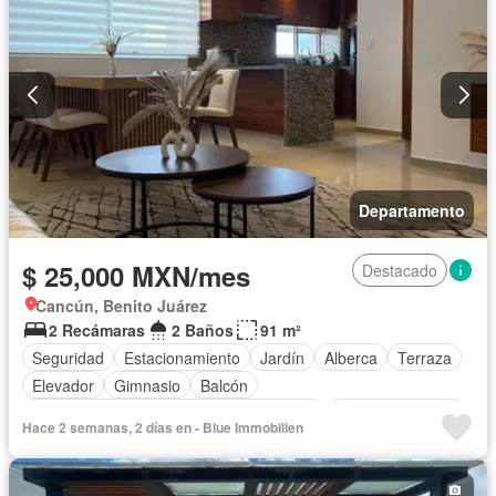
Vista panorámica
Recámara con closet
Caseta de vigilancia
Conserje
Wifi
Televisión por cable
Internet
Cuarto de servicio
Permite mascotas
Permite niños
Sin amueblar
Departamento
$ 25,000 MXN/mes
Destacado
Cancún, Benito Juárez
2 Recámaras
2 Baños
91 m²
Seguridad
Estacionamiento
Jardín
Alberca
Terraza
Elevador
Gimnasio
Balcón
Acceso para personas con discapacidad
Cocina equipada
Hace 2 semanas, 2 días en - Blue Immobilien
Zona infantil
Sala polivalente
Internet
Aire acondicionado
Circuito cerrado de televisión
Electricidad
Agua
Cuarto de Limpieza
Gas natural