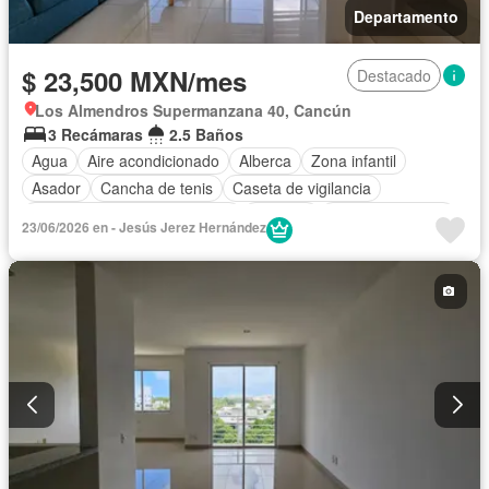
Departamento
$ 23,500 MXN/mes
Destacado
Los Almendros Supermanzana 40, Cancún
3 Recámaras
2.5 Baños
Agua
Aire acondicionado
Alberca
Zona infantil
Asador
Cancha de tenis
Caseta de vigilancia
Circuito cerrado de televisión
Cisterna
Cocina equipada
23/06/2026 en - Jesús Jerez Hernández
Cocina integral
Electricidad
Estacionamiento
Gimnasio
Internet
Jacuzzi
Jardín
Despacho
Azotea
Sala polivalente
Seguridad
Televisión por cable
Vista panorámica
Wifi
Zonas verdes
Permite niños
Solo familias
Completamente amueblado