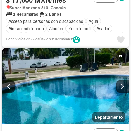
Super Manzana 510, Cancún
2 Recámaras
2 Baños
Acceso para personas con discapacidad
Agua
Aire acondicionado
Alberca
Zona infantil
Asador
Balcón
Caseta de vigilancia
Circuito cerrado de televisión
Hace 2 días en - Jesús Jerez Hernández
Cisterna
Cocina equipada
Cocina integral
Cuarto de Limpieza
Electricidad
Elevador
Estacionamiento
Gas natural
Internet
Jacuzzi
Jardín
Despacho
Recámara con closet
Seguridad
Televisión por cable
Terraza
Vista panorámica
Wifi
Zonas verdes
Permite niños
Solo familias
Completamente amueblado
Departamento