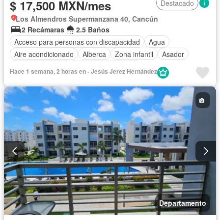
$ 17,500 MXN/mes
Destacado
Los Almendros Supermanzana 40, Cancún
2 Recámaras
2.5 Baños
Acceso para personas con discapacidad
Agua
Aire acondicionado
Alberca
Zona infantil
Asador
Cancha de tenis
Caseta de vigilancia
Hace 1 semana, 2 horas en - Jesús Jerez Hernández
Circuito cerrado de televisión
Cisterna
Cocina equipada
Cocina integral
Cuarto de Limpieza
Electricidad
Estacionamiento
Gas natural
Gimnasio
Internet
Jacuzzi
Despacho
Recámara con closet
Sala polivalente
Seguridad
Televisión por cable
Wifi
Zonas verdes
Permite mascotas
Permite niños
Solo familias
Sin amueblar
Departamento