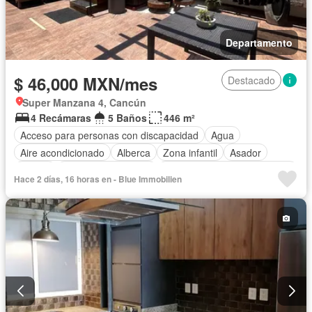
Departamento
$ 46,000 MXN/mes
Destacado
Super Manzana 4, Cancún
4 Recámaras
5 Baños
446 m²
Acceso para personas con discapacidad
Agua
Aire acondicionado
Alberca
Zona infantil
Asador
Balcón
Caseta de vigilancia
Circuito cerrado de televisión
Hace 2 días, 16 horas en - Blue Immobilien
Cocina equipada
Cuarto de Limpieza
Electricidad
Elevador
Estacionamiento
Gas natural
Gimnasio
Internet
Jacuzzi
Jardín
Recámara con closet
Azotea
Sala polivalente
Seguridad
Terraza
Vista panorámica
Wifi
Zonas verdes
Cisterna
Cocina integral
Despacho
Conserje
Permite mascotas
Permite niños
Completamente amueblado