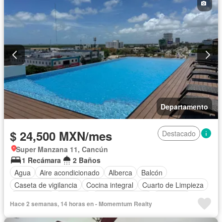
Electricidad
Jacuzzi
Agua
Cuarto de Limpieza
Gas natural
Asador
Zonas verdes
Vista panorámica
Recámara con closet
Caseta de vigilancia
Wifi
Cisterna
Cocina integral
Conserje
Despacho
Permite mascotas
Permite niños
Completamente amueblado
Departamento
$ 24,500 MXN/mes
Destacado
Super Manzana 11, Cancún
1 Recámara
2 Baños
Agua
Aire acondicionado
Alberca
Balcón
Caseta de vigilancia
Cocina integral
Cuarto de Limpieza
Electricidad
Elevador
Estacionamiento
Gimnasio
Hace 2 semanas, 14 horas en - Momemtum Realty
Recámara con closet
Seguridad
Vista panorámica
Completamente amueblado