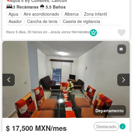
Aqua II By Cumbres, Cancún
3 Recámaras
5.5 Baños
Agua
Aire acondicionado
Alberca
Zona infantil
Asador
Cancha de tenis
Caseta de vigilancia
Circuito cerrado de televisión
Cisterna
Cocina equipada
Hace 5 días, 20 horas en - Jesús Jerez Hernández
Cocina integral
Cuarto de Limpieza
Cuarto de servicio
Electricidad
Estacionamiento
Gimnasio
Internet
Jacuzzi
Jardín
Despacho
Recámara con closet
Sala polivalente
Seguridad
Televisión por cable
Terraza
Wifi
Zonas verdes
Permite niños
Solo familias
Sin amueblar
Departamento
$ 17,500 MXN/mes
Destacado