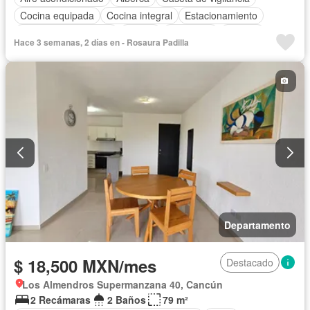
Cocina equipada
Cocina integral
Estacionamiento
Recámara con closet
Azotea
Seguridad
Terraza
Hace 3 semanas, 2 días en - Rosaura Padilla
Sin amueblar
Departamento
$ 18,500 MXN/mes
Destacado
Los Almendros Supermanzana 40, Cancún
2 Recámaras
2 Baños
79 m²