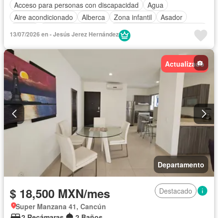
Acceso para personas con discapacidad
Agua
Aire acondicionado
Alberca
Zona infantil
Asador
Balcón
Caseta de vigilancia
Circuito cerrado de televisión
13/07/2026 en - Jesús Jerez Hernández
Cisterna
Cocina equipada
Cocina integral
Cuarto de Limpieza
Electricidad
Elevador
Actualizado
Estacionamiento
Gimnasio
Internet
Jacuzzi
Jardín
Despacho
Recámara con closet
Azotea
Sala polivalente
Seguridad
Televisión por cable
Terraza
Vista panorámica
Wifi
Zonas verdes
Permite niños
Solo familias
Completamente amueblado
Departamento
$ 18,500 MXN/mes
Destacado
Super Manzana 41, Cancún
2 Recámaras
2 Baños