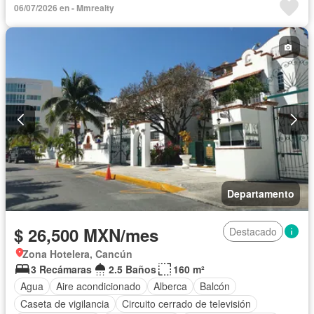
06/07/2026 en - Mmrealty
Circuito cerrado de televisión
Cisterna
Cocina equipada
Cocina integral
Conserje
Cuarto de servicio
Electricidad
Elevador
Estacionamiento
Gimnasio
Internet
Jardín
Recámara con closet
Sala polivalente
Sauna
Seguridad
Televisión por cable
Terraza
Vista panorámica
Wifi
Zonas verdes
Completamente amueblado
Departamento
$ 26,500 MXN/mes
Destacado
Zona Hotelera, Cancún
3 Recámaras
2.5 Baños
160 m²
Agua
Aire acondicionado
Alberca
Balcón
Caseta de vigilancia
Circuito cerrado de televisión