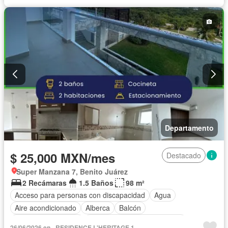
Departamento
$ 25,000 MXN/mes
Destacado
Super Manzana 7, Benito Juárez
2 Recámaras
1.5 Baños
98 m²
Acceso para personas con discapacidad
Agua
Aire acondicionado
Alberca
Balcón
Caseta de vigilancia
Circuito cerrado de televisión
26/06/2026 en - RESIDENCE L'HERITAGE 1