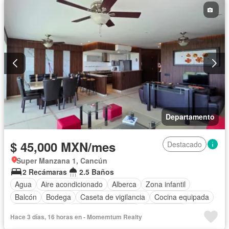
Departamento
$ 45,000 MXN/mes
Destacado
Super Manzana 1, Cancún
2 Recámaras
2.5 Baños
Agua
Aire acondicionado
Alberca
Zona infantil
Balcón
Bodega
Caseta de vigilancia
Cocina equipada
Cocina integral
Cuarto de Limpieza
Electricidad
Hace 3 días, 16 horas en - Momemtum Realty
Elevador
Estacionamiento
Gas natural
Gimnasio