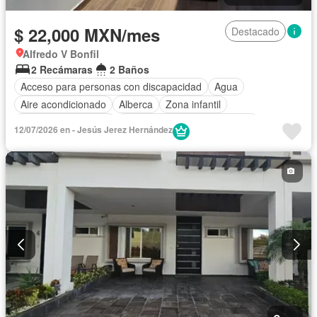
$ 22,000 MXN/mes
Destacado
Alfredo V Bonfil
2 Recámaras
2 Baños
Acceso para personas con discapacidad
Agua
Aire acondicionado
Alberca
Zona infantil
Caseta de vigilancia
Circuito cerrado de televisión
12/07/2026 en - Jesús Jerez Hernández
Cisterna
Cocina equipada
Cocina integral
Electricidad
Elevador
Estacionamiento
Gas natural
Gimnasio
Internet
Jacuzzi
Jardín
Despacho
Recámara con closet
Azotea
Seguridad
Televisión por cable
Terraza
Vista panorámica
Wifi
Zonas verdes
Permite niños
Solo familias
Sin amueblar