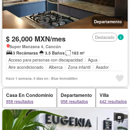
Departamento
$ 26,000 MXN/mes
Destacado
Super Manzana 4, Cancún
3 Recámaras
3.5 Baños
163 m²
Acceso para personas con discapacidad
Agua
Aire acondicionado
Alberca
Zona infantil
Asador
Balcón
Caseta de vigilancia
Circuito cerrado de televisión
Hace 1 semana, 4 días en - Blue Immobilien
Cocina equipada
Cuarto de Limpieza
Cuarto de servicio
Electricidad
Elevador
Estacionamiento
Gas natural
Casa En Condominio
Departamento
Villa
Gimnasio
Internet
Jardín
Recámara con closet
958 resultados
958 resultados
442 resultados
Sala polivalente
Seguridad
Vista panorámica
Wifi
Zonas verdes
Permite mascotas
Permite niños
Sin amueblar