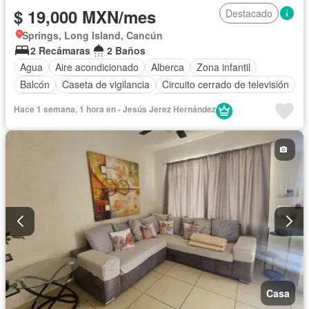
$ 19,000 MXN/mes
Destacado
Springs, Long Island, Cancún
2 Recámaras
2 Baños
Agua
Aire acondicionado
Alberca
Zona infantil
Balcón
Caseta de vigilancia
Circuito cerrado de televisión
Cisterna
Cocina equipada
Cocina integral
Hace 1 semana, 1 hora en - Jesús Jerez Hernández
Cuarto de Limpieza
Electricidad
Estacionamiento
Gas natural
Internet
Jacuzzi
Jardín
Despacho
Recámara con closet
Seguridad
Televisión por cable
Terraza
Vista panorámica
Wifi
Zonas verdes
Permite niños
Solo familias
Completamente amueblado
Casa