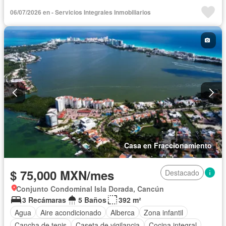
Cocina equipada
Cocina integral
Cuarto de Limpieza
06/07/2026 en - Servicios Integrales Inmobiliarios
Electricidad
Elevador
Estacionamiento
Gas natural
Internet
Jardín
Recámara con closet
Seguridad
Terraza
Vista panorámica
Wifi
Zonas verdes
Completamente amueblado
Casa en Fraccionamiento
$ 75,000 MXN/mes
Destacado
Conjunto Condominal Isla Dorada, Cancún
3 Recámaras
5 Baños
392 m²
Agua
Aire acondicionado
Alberca
Zona infantil
Cancha de tenis
Caseta de vigilancia
Cocina integral