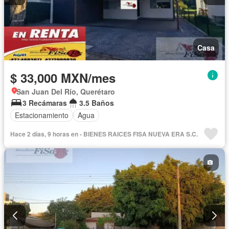
Casa
$ 33,000 MXN/mes
San Juan Del Río, Querétaro
3 Recámaras
3.5 Baños
Estacionamiento
Agua
Hace 2 días, 9 horas en - BIENES RAICES FISA NUEVA ERA S.C.