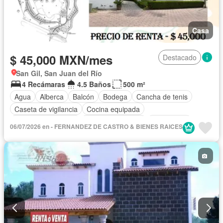
Casa
$ 45,000 MXN/mes
Destacado
San Gil, San Juan del Río
4 Recámaras
4.5 Baños
500 m²
Agua
Alberca
Balcón
Bodega
Cancha de tenis
Caseta de vigilancia
Cocina equipada
Cuarto de Limpieza
Cuarto de servicio
Electricidad
06/07/2026 en - FERNANDEZ DE CASTRO & BIENES RAICES
Estacionamiento
Internet
Jardín
Despacho
Recámara con closet
Sala polivalente
Seguridad
Televisión por cable
Terraza
Vista panorámica
Wifi
Zonas verdes
Completamente amueblado