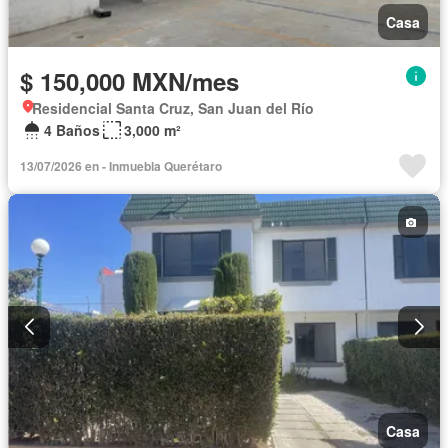
Casa
$ 150,000 MXN/mes
Residencial Santa Cruz, San Juan del Río
4 Baños
3,000 m²
13/07/2026 en - Inmuebla Querétaro
Casa