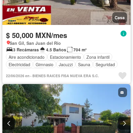
Casa
$ 50,000 MXN/mes
San Gil, San Juan del Río
3 Recámaras
4.5 Baños
704 m²
Aire acondicionado
Estacionamiento
Zona infantil
Electricidad
Gimnasio
Jacuzzi
Sauna
Seguridad
Cuarto de servicio
22/06/2026 en - BIENES RAICES FISA NUEVA ERA S.C.