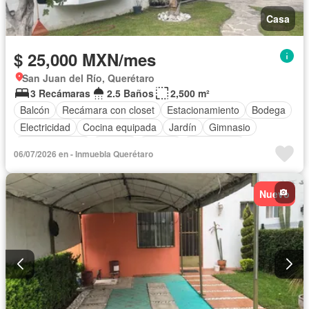
Casa
$ 25,000 MXN/mes
San Juan del Río, Querétaro
3 Recámaras
2.5 Baños
2,500 m²
Balcón
Recámara con closet
Estacionamiento
Bodega
Electricidad
Cocina equipada
Jardín
Gimnasio
Cocina integral
Internet
Jacuzzi
Gas natural
06/07/2026 en - Inmuebla Querétaro
Vista panorámica
Azotea
Televisión por cable
Agua
Nuevo