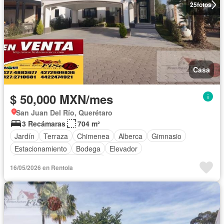
25
fotos
Casa
$ 50,000 MXN/mes
San Juan Del Río, Querétaro
3 Recámaras
704 m²
Jardín
Terraza
Chimenea
Alberca
Gimnasio
Estacionamiento
Bodega
Elevador
Completamente amueblado
16/05/2026 en Rentola