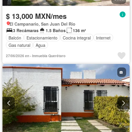
$ 13,000 MXN/mes
El Campanario, San Juan Del Río
3 Recámaras
1.5 Baños
136 m²
Balcón
Estacionamiento
Cocina integral
Internet
Gas natural
Agua
27/06/2026 en - Inmuebla Querétaro