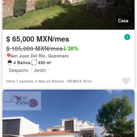
Casa
$ 65,000 MXN/mes
$ 105,000 MXN/mes
38%
San Juan Del Río, Querétaro
4 Baños
450 m²
Despacho
Jardín
Hace 1 semana, 2 días en Remax - RE/MAX Terra