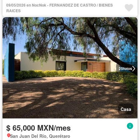
09/05/2026 en NocNok - FERNANDEZ DE CASTRO / BIENES
RAICES
25
fotos
Casa
$ 65,000 MXN/mes
San Juan Del Río, Querétaro