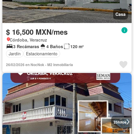
Casa
$ 16,500 MXN/mes
Córdoba, Veracruz
3 Recámaras
4 Baños
120 m²
Jardín
Estacionamiento
26/02/2026 en NocNok - M2 Inmobiliaria
25
fotos