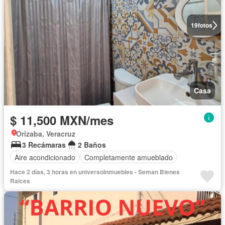
19
fotos
Casa
$ 11,500 MXN/mes
Orizaba, Veracruz
3 Recámaras
2 Baños
Aire acondicionado
Completamente amueblado
Hace 2 días, 3 horas en universoInmuebles - Seman Bienes
Raices