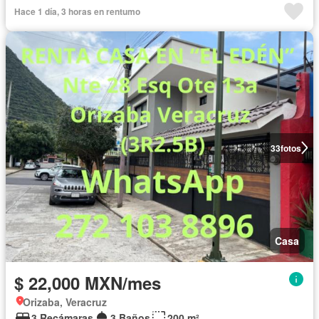
Hace 1 día, 3 horas en rentumo
33
fotos
Casa
$ 22,000 MXN/mes
Orizaba, Veracruz
3 Recámaras
3 Baños
200 m²