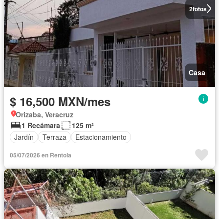
2
fotos
Casa
$ 16,500 MXN/mes
Orizaba, Veracruz
1 Recámara
125 m²
Jardín
Terraza
Estacionamiento
05/07/2026 en Rentola