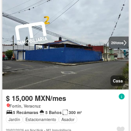
26
fotos
Casa
$ 15,000 MXN/mes
Fortín, Veracruz
5 Recámaras
5 Baños
300 m²
Jardín
Estacionamiento
Asador
20/02/2026 en NocNok - M2 Inmobiliaria