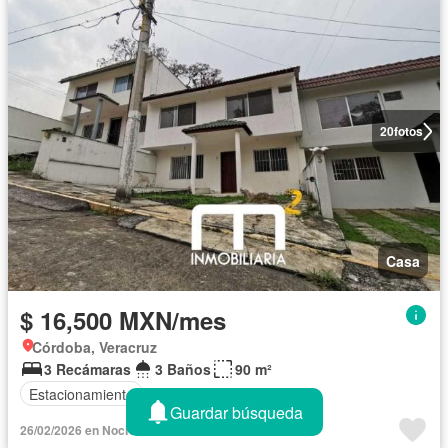
20
fotos
Casa
$ 16,500 MXN/mes
Córdoba, Veracruz
3 Recámaras
3 Baños
90 m²
Estacionamiento
Guardar búsqueda
26/02/2026 en NocNok - M2 Inmobiliaria