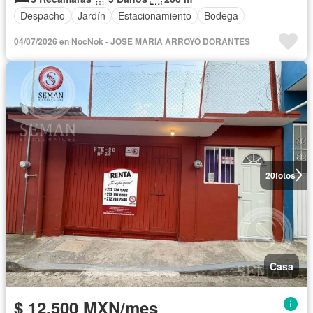
Despacho
Jardín
Estacionamiento
Bodega
04/07/2026 en NocNok - JOSE MARIA ARROYO DORANTES
20
fotos
Casa
$ 12,500 MXN/mes