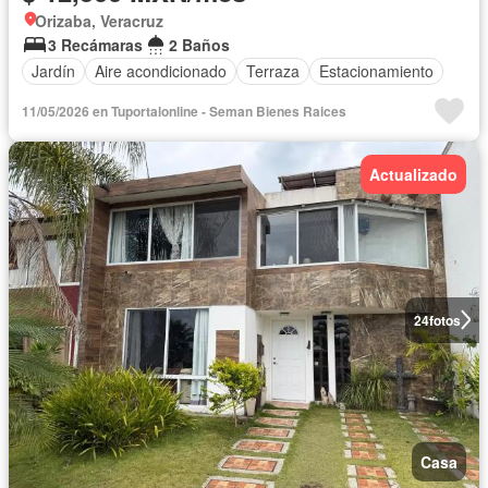
Orizaba, Veracruz
3 Recámaras
2 Baños
Jardín
Aire acondicionado
Terraza
Estacionamiento
11/05/2026 en Tuportalonline - Seman Bienes Raices
Actualizado
24
fotos
Casa