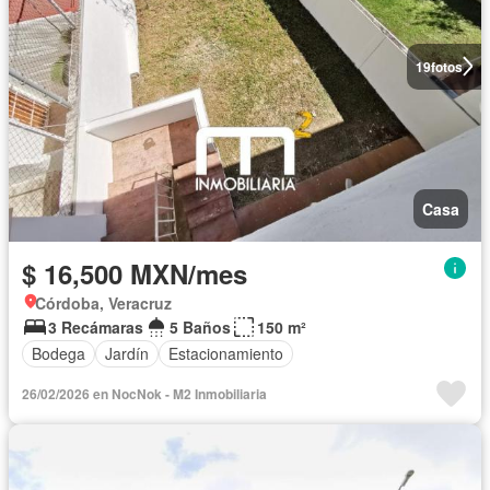
19
fotos
Casa
$ 16,500 MXN/mes
Córdoba, Veracruz
3 Recámaras
5 Baños
150 m²
Bodega
Jardín
Estacionamiento
26/02/2026 en NocNok - M2 Inmobiliaria