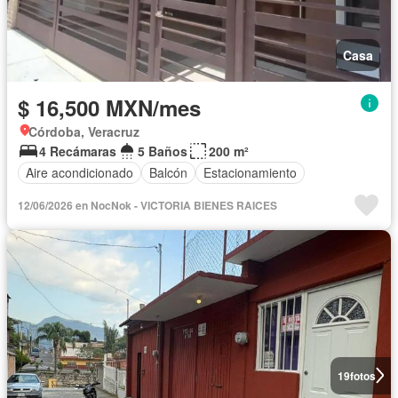
Casa
$ 16,500 MXN/mes
Córdoba, Veracruz
4 Recámaras
5 Baños
200 m²
Aire acondicionado
Balcón
Estacionamiento
12/06/2026 en NocNok - VICTORIA BIENES RAICES
19
fotos