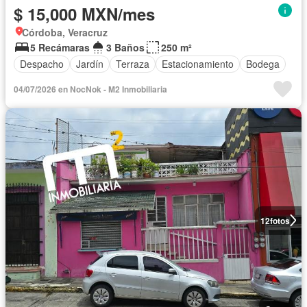
$ 15,000 MXN/mes
Córdoba, Veracruz
5 Recámaras
3 Baños
250 m²
Despacho
Jardín
Terraza
Estacionamiento
Bodega
04/07/2026 en NocNok - M2 Inmobiliaria
12
fotos