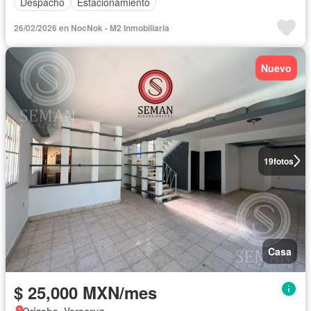
Despacho
Estacionamiento
26/02/2026 en NocNok - M2 Inmobiliaria
Nuevo
19
fotos
Casa
$ 25,000 MXN/mes
Orizaba, Veracruz