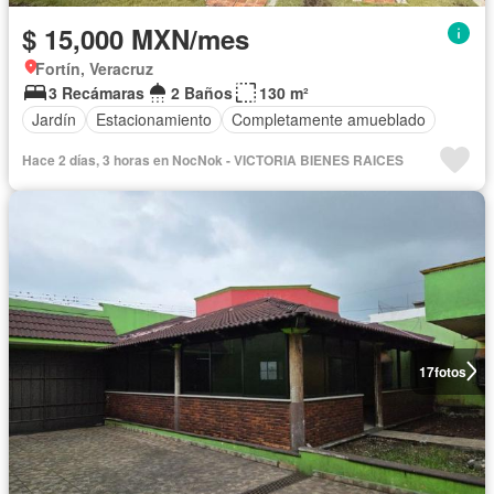
$ 15,000 MXN/mes
Fortín, Veracruz
3 Recámaras
2 Baños
130 m²
Jardín
Estacionamiento
Completamente amueblado
Hace 2 días, 3 horas en NocNok - VICTORIA BIENES RAICES
17
fotos