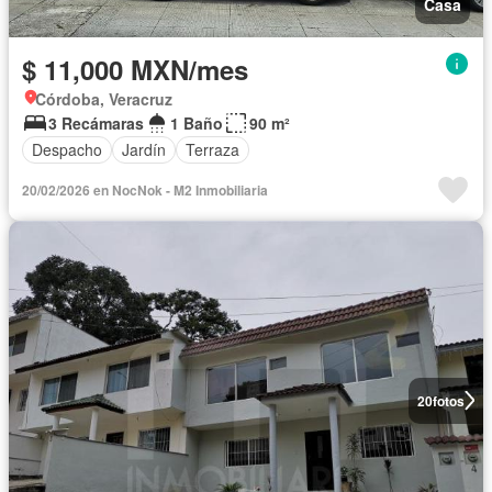
Casa
$ 11,000 MXN/mes
Córdoba, Veracruz
3 Recámaras
1 Baño
90 m²
Despacho
Jardín
Terraza
20/02/2026 en NocNok - M2 Inmobiliaria
20
fotos