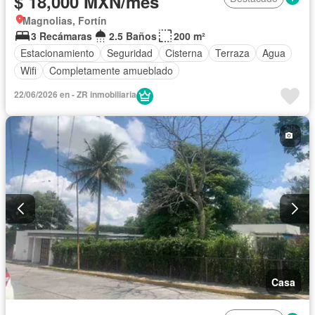
$ 18,000 MXN/mes
Magnolias, Fortín
3 Recámaras
2.5 Baños
200 m²
Estacionamiento
Seguridad
Cisterna
Terraza
Agua
Wifi
Completamente amueblado
22/06/2026 en - ZR inmobiliaria
Casa