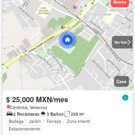
Nuevo
Ver foto
Casa
$ 25,000 MXN/mes
Córdoba, Veracruz
2 Recámaras
3 Baños
235 m²
Bodega
Jardín
Terraza
Zona infantil
Estacionamiento