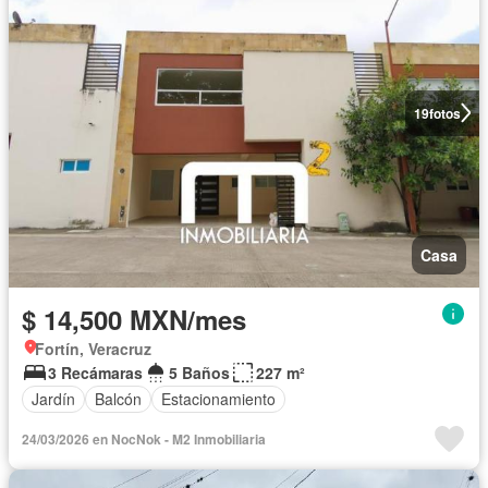
19
fotos
Casa
$ 14,500 MXN/mes
Fortín, Veracruz
3 Recámaras
5 Baños
227 m²
Jardín
Balcón
Estacionamiento
24/03/2026 en NocNok - M2 Inmobiliaria