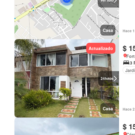
Ver foto
Casa
Hace 1 
$ 1
Actualizado
Fort
3 
Jard
24
fotos
Casa
Hace 2
$ 1
Cór