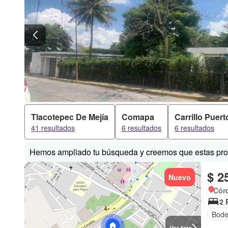
Tlacotepec De Mejía
Comapa
Carrillo Puert
41 resultados
6 resultados
6 resultados
Hemos ampliado tu búsqueda y creemos que estas prop
$ 2
Nuevo
Cór
2 
Bod