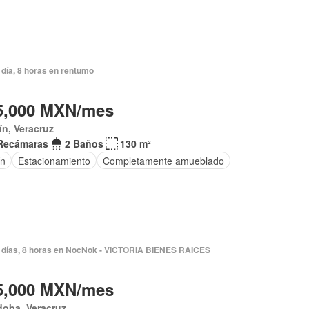
día, 8 horas en rentumo
5,000 MXN/mes
ín, Veracruz
Recámaras
2 Baños
130 m²
ín
Estacionamiento
Completamente amueblado
 días, 8 horas en NocNok - VICTORIA BIENES RAICES
5,000 MXN/mes
doba, Veracruz