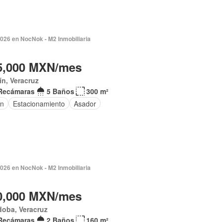
026 en NocNok - M2 Inmobiliaria
5,000 MXN/mes
ín, Veracruz
Recámaras
5 Baños
300 m²
ín
Estacionamiento
Asador
2026 en NocNok - M2 Inmobiliaria
0,000 MXN/mes
doba, Veracruz
Recámaras
2 Baños
160 m²