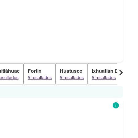
itláhuac
Fortín
Huatusco
Ixhuatlán Del Café
resultados
5 resultados
5 resultados
5 resultados