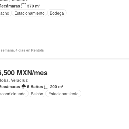
Recámaras
370 m²
acho
Estacionamiento
Bodega
 semana, 4 días en Rentola
6,500 MXN/mes
doba, Veracruz
Recámaras
5 Baños
200 m²
 acondicionado
Balcón
Estacionamiento