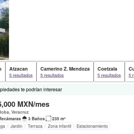
o
Atzacan
Camerino Z. Mendoza
Coetzala
Cu
5 resultados
5 resultados
5 resultados
5 
iedades te podrían interesar
5,000 MXN/mes
doba, Veracruz
Recámaras
3 Baños
235 m²
ega
Jardín
Terraza
Zona infantil
Estacionamiento