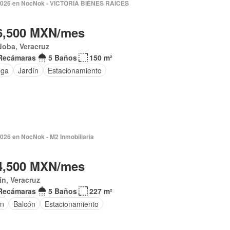
2026 en NocNok - VICTORIA BIENES RAICES
6,500 MXN/mes
doba, Veracruz
Recámaras
5 Baños
150 m²
ega
Jardín
Estacionamiento
026 en NocNok - M2 Inmobiliaria
4,500 MXN/mes
ín, Veracruz
Recámaras
5 Baños
227 m²
ín
Balcón
Estacionamiento