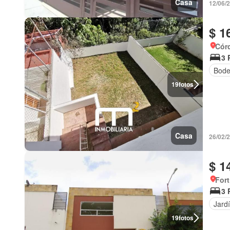
Casa
12/06/
$ 1
Cór
3 
Bod
19
fotos
Casa
26/02/2
$ 1
Fort
3 
Jard
19
fotos