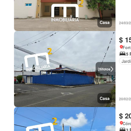
Casa
24/03/2
$ 1
Fort
5 
Jard
26
fotos
Casa
20/02/
$ 2
Cór
3 