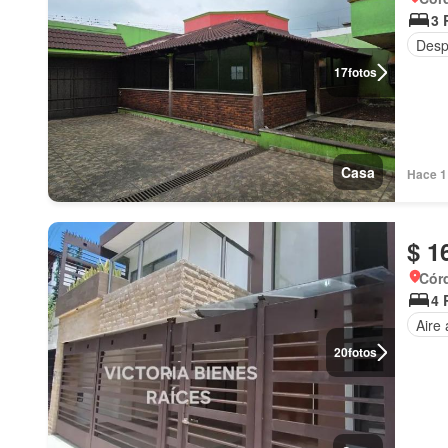
3 
Desp
17
fotos
Casa
Hace 1
$ 1
Cór
4 
Aire
20
fotos