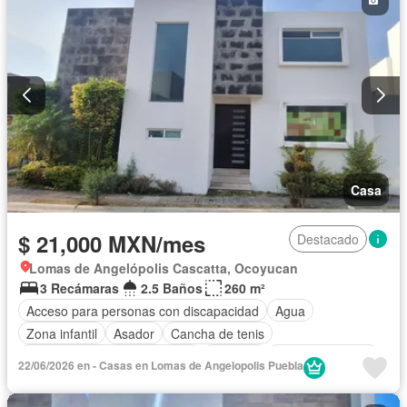
Gas natural
Gimnasio
Internet
Jacuzzi
Jardín
Recámara con closet
Sala polivalente
Sauna
Seguridad
Televisión por cable
Terraza
Vista panorámica
Wifi
Zonas verdes
Permite mascotas
Permite niños
Solo familias
Sin amueblar
Casa
$ 21,000 MXN/mes
Destacado
Lomas de Angelópolis Cascatta, Ocoyucan
3 Recámaras
2.5 Baños
260 m²
Acceso para personas con discapacidad
Agua
Zona infantil
Asador
Cancha de tenis
Circuito cerrado de televisión
Cisterna
Cocina equipada
22/06/2026 en - Casas en Lomas de Angelopolis Puebla
Cuarto de Limpieza
Electricidad
Estacionamiento
Gas natural
Gimnasio
Internet
Jardín