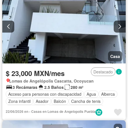
Jacuzzi
Jardín
Recámara con closet
Sala polivalente
Sauna
Seguridad
Televisión por cable
Terraza
Vista panorámica
Wifi
Zonas verdes
Permite mascotas
Permite niños
Solo familias
Sin amueblar
Casa
$ 23,000 MXN/mes
Destacado
Lomas de Angelópolis Cascatta, Ocoyucan
3 Recámaras
2.5 Baños
280 m²
Acceso para personas con discapacidad
Agua
Alberca
Zona infantil
Asador
Balcón
Cancha de tenis
Caseta de vigilancia
Circuito cerrado de televisión
22/06/2026 en - Casas en Lomas de Angelopolis Puebla
Cisterna
Cocina equipada
Conserje
Cuarto de Limpieza
Electricidad
Estacionamiento