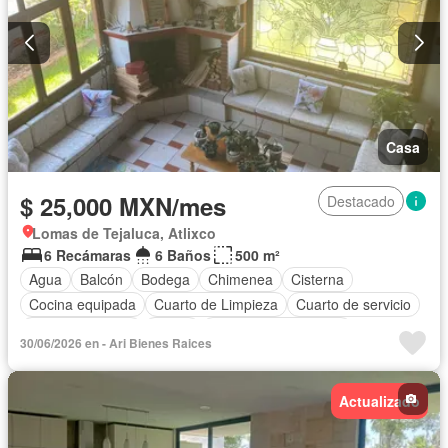
Casa
$ 25,000 MXN/mes
Destacado
Lomas de Tejaluca, Atlixco
6 Recámaras
6 Baños
500 m²
Agua
Balcón
Bodega
Chimenea
Cisterna
Cocina equipada
Cuarto de Limpieza
Cuarto de servicio
Estacionamiento
Jardín
Recámara con closet
30/06/2026 en - Ari Bienes Raices
Zonas verdes
Completamente amueblado
Actualizado