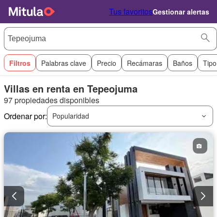
Tus favoritos
Gestionar alertas
Filtros
Palabras clave
Precio
Recámaras
Baños
Tipo
Villas en renta en Tepeojuma
97 propiedades disponibles
Ordenar por:
Popularidad