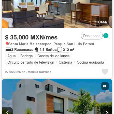
Casa
$ 35,000 MXN/mes
Destacado
Santa María Malacatepec, Parque San Luis Potosí
3 Recámaras
4.5 Baños
212 m²
Agua
Bodega
Caseta de vigilancia
Circuito cerrado de televisión
Cisterna
Cocina equipada
Cocina integral
Cuarto de Limpieza
Cuarto de servicio
27/05/2026 en - Monika Narváez
Electricidad
Estacionamiento
Gimnasio
Internet
Jardín
Recámara con closet
Azotea
Sala polivalente
Seguridad
Terraza
Vista panorámica
Completamente amueblado