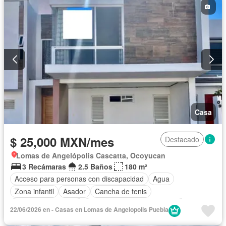
Recámara con closet
Sala polivalente
Seguridad
Televisión por cable
Terraza
Vista panorámica
Wifi
Zonas verdes
Permite mascotas
Permite niños
Solo familias
Sin amueblar
Casa
$ 25,000 MXN/mes
Destacado
Lomas de Angelópolis Cascatta, Ocoyucan
3 Recámaras
2.5 Baños
180 m²
Acceso para personas con discapacidad
Agua
Zona infantil
Asador
Cancha de tenis
Caseta de vigilancia
Circuito cerrado de televisión
22/06/2026 en - Casas en Lomas de Angelopolis Puebla
Cisterna
Cocina equipada
Cuarto de Limpieza