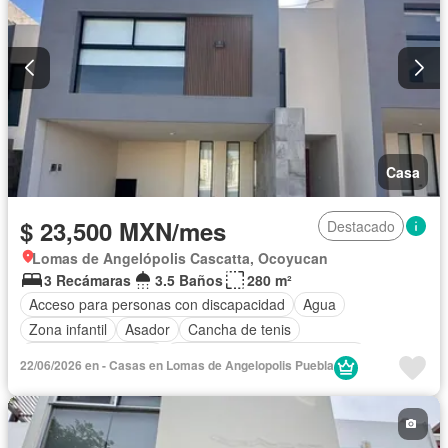
Casa
$ 23,500 MXN/mes
Destacado
Lomas de Angelópolis Cascatta, Ocoyucan
3 Recámaras
3.5 Baños
280 m²
Acceso para personas con discapacidad
Agua
Zona infantil
Asador
Cancha de tenis
Caseta de vigilancia
Circuito cerrado de televisión
22/06/2026 en - Casas en Lomas de Angelopolis Puebla
Cisterna
Cocina equipada
Cocina integral
Cuarto de Limpieza
Electricidad
Estacionamiento
Gas natural
Gimnasio
Internet
Jardín
Despacho