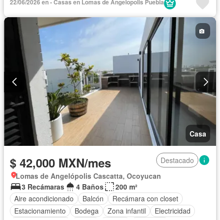
22/06/2026 en - Casas en Lomas de Angelopolis Puebla
Cisterna
Cocina equipada
Conserje
Cuarto de Limpieza
Cuarto de servicio
Electricidad
Estacionamiento
Gas natural
Gimnasio
Internet
Jardín
Recámara con closet
Azotea
Sala polivalente
Seguridad
Televisión por cable
Terraza
Vista panorámica
Wifi
Zonas verdes
Permite mascotas
Permite niños
Solo familias
Sin amueblar
Casa
$ 42,000 MXN/mes
Destacado
Lomas de Angelópolis Cascatta, Ocoyucan
3 Recámaras
4 Baños
200 m²
Aire acondicionado
Balcón
Recámara con closet
Estacionamiento
Bodega
Zona infantil
Electricidad