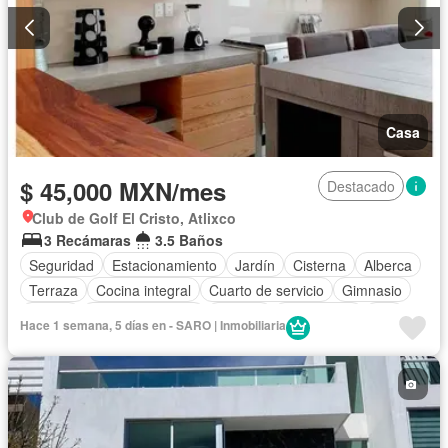
Casa
$ 45,000 MXN/mes
Destacado
Club de Golf El Cristo, Atlixco
3 Recámaras
3.5 Baños
Seguridad
Estacionamiento
Jardín
Cisterna
Alberca
Terraza
Cocina integral
Cuarto de servicio
Gimnasio
Balcón
Cocina equipada
Internet
Electricidad
Wifi
Hace 1 semana, 5 días en - SARO | Inmobiliaria
Conserje
Caseta de vigilancia
Recámara con closet
Zonas verdes
Cuarto de Limpieza
Televisión por cable
Cancha de tenis
Zona infantil
Completamente amueblado