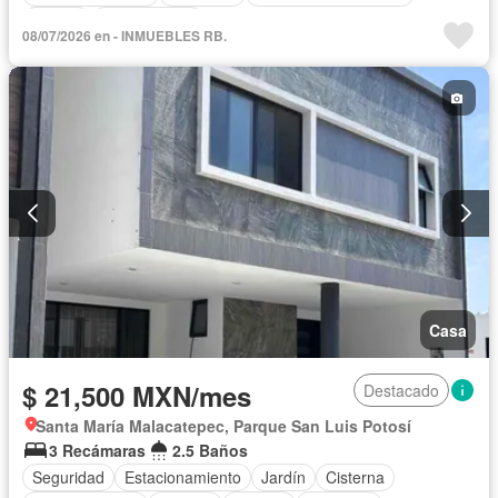
Azotea
Sin amueblar
08/07/2026 en - INMUEBLES RB.
Casa
$ 21,500 MXN/mes
Destacado
Santa María Malacatepec, Parque San Luis Potosí
3 Recámaras
2.5 Baños
Seguridad
Estacionamiento
Jardín
Cisterna