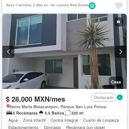
Cocina equipada
Jardín
Asador
Gimnasio
Hace 1 semana, 2 días en - hh | Luxury Real Estate
Cocina integral
Sala polivalente
Gas natural
Vista panorámica
Azotea
Seguridad
Cancha de tenis
Agua
Casa
$ 28,000 MXN/mes
Destacado
Santa María Malacatepec, Parque San Luis Potosí
5 Recámaras
5.5 Baños
320 m²
Agua
Zona infantil
Cocina integral
Cuarto de Limpieza
Estacionamiento
Gimnasio
Recámara con closet