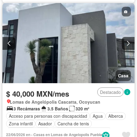
Cuarto de Limpieza
Cuarto de servicio
Electricidad
Estacionamiento
Gas natural
Gimnasio
Internet
Jacuzzi
Jardín
Recámara con closet
Azotea
Sala polivalente
Sauna
Seguridad
Televisión por cable
Terraza
Vista panorámica
Wifi
Zonas verdes
Permite mascotas
Permite niños
Solo familias
Sin amueblar
Casa
$ 40,000 MXN/mes
Destacado
Lomas de Angelópolis Cascatta, Ocoyucan
3 Recámaras
3.5 Baños
320 m²
Acceso para personas con discapacidad
Agua
Alberca
Zona infantil
Asador
Cancha de tenis
Caseta de vigilancia
Circuito cerrado de televisión
22/06/2026 en - Casas en Lomas de Angelopolis Puebla