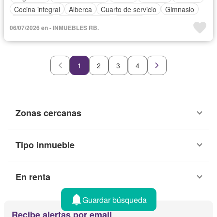
Cocina integral
Alberca
Cuarto de servicio
Gimnasio
Zona infantil
Sala polivalente
Bodega
06/07/2026 en - INMUEBLES RB.
1
2
3
4
Zonas cercanas
Tipo inmueble
En renta
Guardar búsqueda
Recibe alertas por email