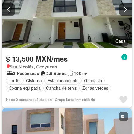
Casa
$ 13,500 MXN/mes
San Nicolás, Ocoyucan
3 Recámaras
2.5 Baños
108 m²
Jardín
Cisterna
Estacionamiento
Gimnasio
Cocina equipada
Cancha de tenis
Zonas verdes
Caseta de vigilancia
Wifi
Recámara con closet
Hace 2 semanas, 3 días en - Grupo Lava Inmobiliaria
Sala polivalente
Zona infantil
Asador
Permite mascotas
Permite niños
Solo familias
Sin amueblar