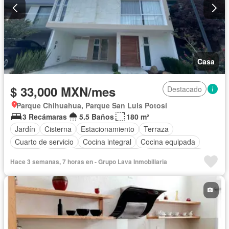
Casa
$ 33,000 MXN/mes
Destacado
Parque Chihuahua, Parque San Luis Potosí
3 Recámaras
5.5 Baños
180 m²
Jardín
Cisterna
Estacionamiento
Terraza
Cuarto de servicio
Cocina integral
Cocina equipada
Internet
Agua
Cuarto de Limpieza
Cancha de tenis
Hace 3 semanas, 7 horas en - Grupo Lava Inmobiliaria
Zonas verdes
Caseta de vigilancia
Wifi
Recámara con closet
Permite mascotas
Permite niños
Solo familias
Sin amueblar