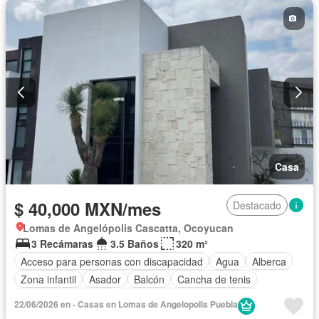
Electricidad
Estacionamiento
Gas natural
Gimnasio
Internet
Jardín
Recámara con closet
Sala polivalente
Seguridad
Televisión por cable
Terraza
Vista panorámica
Wifi
Zonas verdes
Permite mascotas
Permite niños
Solo familias
Completamente amueblado
Casa
$ 40,000 MXN/mes
Destacado
Lomas de Angelópolis Cascatta, Ocoyucan
3 Recámaras
3.5 Baños
320 m²
Acceso para personas con discapacidad
Agua
Alberca
Zona infantil
Asador
Balcón
Cancha de tenis
Caseta de vigilancia
Circuito cerrado de televisión
22/06/2026 en - Casas en Lomas de Angelopolis Puebla
Cisterna
Cocina equipada
Conserje