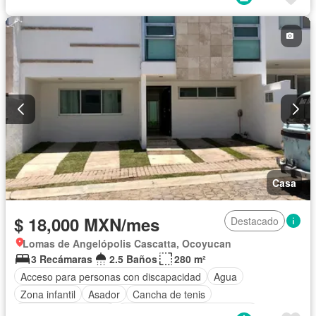
Cisterna
Cocina equipada
Cuarto de Limpieza
Cuarto de servicio
Electricidad
Estacionamiento
Gas natural
Gimnasio
Internet
Jacuzzi
Jardín
Despacho
Recámara con closet
Azotea
Sala polivalente
Seguridad
Televisión por cable
Terraza
Vista panorámica
Wifi
Zonas verdes
Permite mascotas
Permite niños
Solo familias
Sin amueblar
Casa
$ 18,000 MXN/mes
Destacado
Lomas de Angelópolis Cascatta, Ocoyucan
3 Recámaras
2.5 Baños
280 m²
Acceso para personas con discapacidad
Agua
Zona infantil
Asador
Cancha de tenis
Caseta de vigilancia
Circuito cerrado de televisión