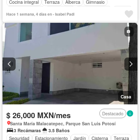
Cocina integral
Terraza
Alberca
Gimnasio
Cocina equipada
Zona infantil
Sala polivalente
Internet
Hace 1 semana, 4 días en - Isabel Padi
Electricidad
Circuito cerrado de televisión
Cuarto de Limpieza
Agua
Azotea
Televisión por cable
Gas natural
Zonas verdes
Asador
Caseta de vigilancia
Recámara con closet
Vista panorámica
Wifi
Permite mascotas
Sin amueblar
Casa
$ 26,000 MXN/mes
Destacado
Santa María Malacatepec, Parque San Luis Potosí
3 Recámaras
3.5 Baños
Seguridad
Estacionamiento
Jardín
Cisterna
Terraza