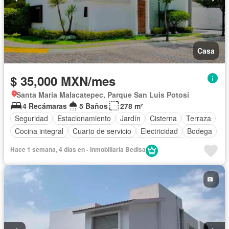
Casa
$ 35,000 MXN/mes
Santa María Malacatepec, Parque San Luis Potosí
4 Recámaras
5 Baños
278 m²
Seguridad
Estacionamiento
Jardín
Cisterna
Terraza
Cocina integral
Cuarto de servicio
Electricidad
Bodega
Cocina equipada
Cuarto de Limpieza
Despacho
Hace 1 semana, 4 días en - Inmobiliaria Bedisa
Vista panorámica
Recámara con closet
Zonas verdes
Caseta de vigilancia
Sin amueblar