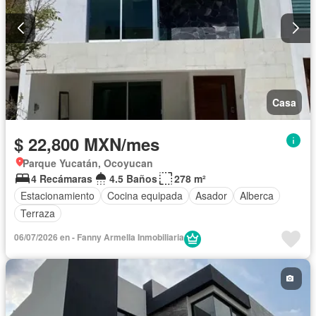
Casa
$ 22,800 MXN/mes
Parque Yucatán, Ocoyucan
4 Recámaras
4.5 Baños
278 m²
Estacionamiento
Cocina equipada
Asador
Alberca
Terraza
06/07/2026 en - Fanny Armella Inmobiliaria