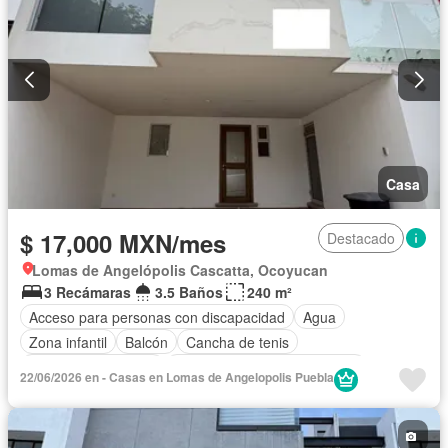
Recámara con closet
Azotea
Sala polivalente
Seguridad
Televisión por cable
Terraza
Vista panorámica
Wifi
Zonas verdes
Permite mascotas
Permite niños
Sin amueblar
Casa
$ 17,000 MXN/mes
Destacado
Lomas de Angelópolis Cascatta, Ocoyucan
3 Recámaras
3.5 Baños
240 m²
Acceso para personas con discapacidad
Agua
Zona infantil
Balcón
Cancha de tenis
Caseta de vigilancia
Circuito cerrado de televisión
22/06/2026 en - Casas en Lomas de Angelopolis Puebla
Cisterna
Cocina equipada
Conserje
Cuarto de Limpieza
Cuarto de servicio
Electricidad
Estacionamiento
Gas natural
Gimnasio
Internet