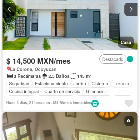
Casa
$ 14,500 MXN/mes
Destacado
La Corona, Ocoyucan
3 Recámaras
2.5 Baños
145 m²
Seguridad
Estacionamiento
Jardín
Cisterna
Terraza
Cocina integral
Cuarto de servicio
Gimnasio
Zona infantil
Cocina equipada
Sala polivalente
Internet
Hace 3 días, 21 horas en - M4 Bienes Inmuebles
Electricidad
Circuito cerrado de televisión
Agua
Televisión por cable
Zonas verdes
Caseta de vigilancia
Recámara con closet
Wifi
Gas natural
Cancha de tenis
Sin amueblar