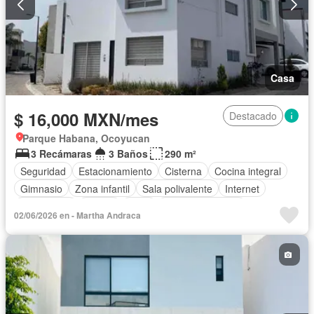
Casa
$ 16,000 MXN/mes
Destacado
Parque Habana, Ocoyucan
3 Recámaras
3 Baños
290 m²
Seguridad
Estacionamiento
Cisterna
Cocina integral
Gimnasio
Zona infantil
Sala polivalente
Internet
Electricidad
Azotea
Agua
Vista panorámica
02/06/2026 en - Martha Andraca
Caseta de vigilancia
Permite mascotas
Sin amueblar