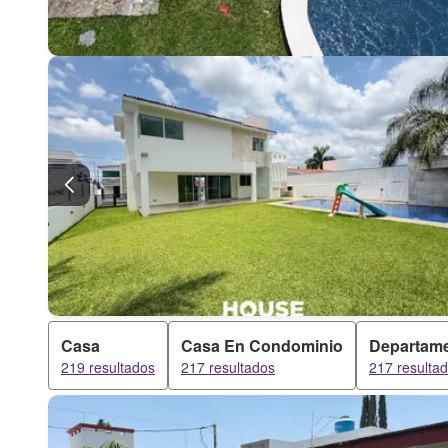
Casa
Casa En Condominio
Departam
219 resultados
217 resultados
217 resulta