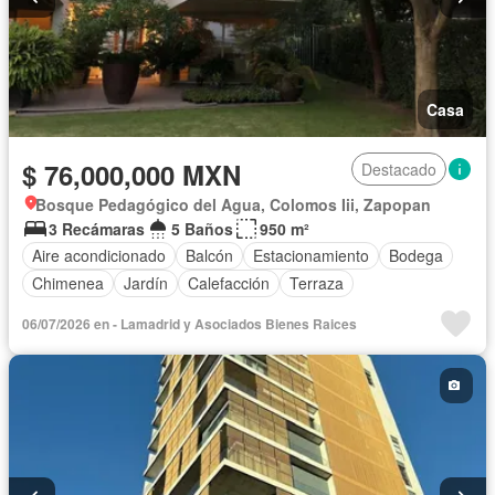
Casa
$ 76,000,000 MXN
Destacado
Bosque Pedagógico del Agua, Colomos Iii, Zapopan
3 Recámaras
5 Baños
950 m²
Aire acondicionado
Balcón
Estacionamiento
Bodega
Chimenea
Jardín
Calefacción
Terraza
06/07/2026 en - Lamadrid y Asociados Bienes Raices