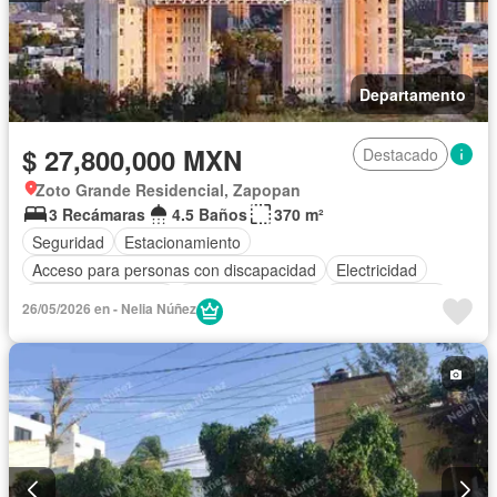
Departamento
$ 27,800,000 MXN
Destacado
Zoto Grande Residencial, Zapopan
3 Recámaras
4.5 Baños
370 m²
Seguridad
Estacionamiento
Acceso para personas con discapacidad
Electricidad
Aire acondicionado
Cuarto de servicio
Cocina integral
26/05/2026 en - Nelia Núñez
Terraza
Elevador
Caseta de vigilancia
Sala polivalente
Vista panorámica
Gimnasio
Conserje
Sin amueblar