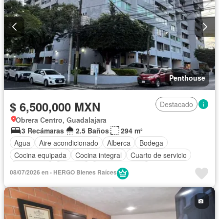
Penthouse
$ 6,500,000 MXN
Destacado
Obrera Centro, Guadalajara
3 Recámaras
2.5 Baños
294 m²
Agua
Aire acondicionado
Alberca
Bodega
Cocina equipada
Cocina integral
Cuarto de servicio
Electricidad
Elevador
Estacionamiento
08/07/2026 en - HERGO Bienes Raíces
Recámara con closet
Azotea
Terraza
Vista panorámica