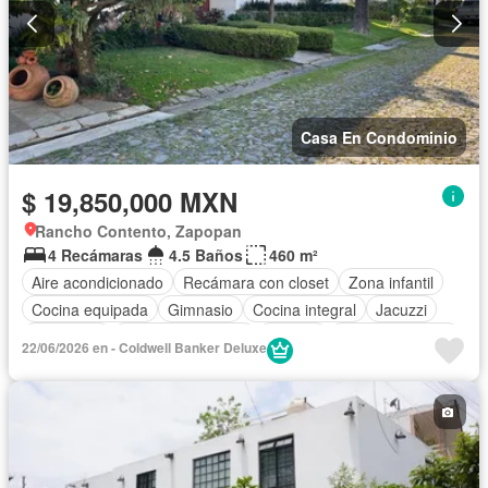
Casa En Condominio
$ 19,850,000 MXN
Rancho Contento, Zapopan
4 Recámaras
4.5 Baños
460 m²
Aire acondicionado
Recámara con closet
Zona infantil
Cocina equipada
Gimnasio
Cocina integral
Jacuzzi
Seguridad
Cuarto de servicio
Alberca
Cancha de tenis
22/06/2026 en - Coldwell Banker Deluxe
Terraza
Sin amueblar