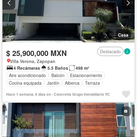
Casa
$ 25,900,000 MXN
Destacado
Villa Verona, Zapopan
4 Recámaras
5.5 Baños
498 m²
Aire acondicionado
Balcón
Estacionamiento
Cocina equipada
Jardín
Alberca
Terraza
Hace 1 semana, 6 días en - Concretta Grupo Inmobiliario YC