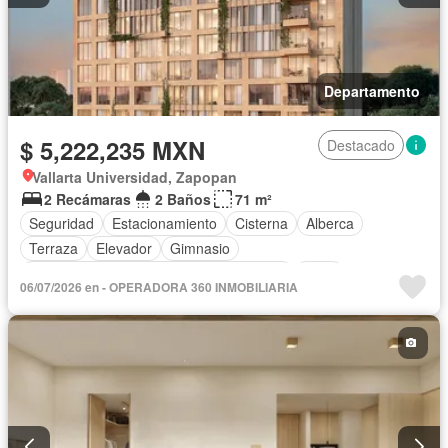
Departamento
$ 5,222,235 MXN
Destacado
Vallarta Universidad, Zapopan
2 Recámaras
2 Baños
71 m²
Seguridad
Estacionamiento
Cisterna
Alberca
Terraza
Elevador
Gimnasio
Acceso para personas con discapacidad
Agua
06/07/2026 en - OPERADORA 360 INMOBILIARIA
Cancha de tenis
Gas natural
Asador
Zonas verdes
Sin amueblar