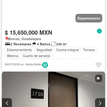
Departamento
$ 15,650,000 MXN
Monraz, Guadalajara
2 Recámaras
4 Baños
230 m²
Estacionamiento
Seguridad
Cocina integral
Terraza
Alberca
Cuarto de servicio
Acceso para personas con discapacidad
Internet
06/07/2026 en - Nelia Núñez
Gimnasio
Elevador
Bodega
Electricidad
Cuarto de Limpieza
Caseta de vigilancia
Recámara con closet
Vista panorámica
Conserje
Despacho
Agua
Permite mascotas
Permite niños