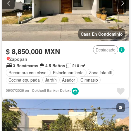
Casa En Condominio
$ 8,850,000 MXN
Destacado
Zapopan
3 Recámaras
4.5 Baños
210 m²
Recámara con closet
Estacionamiento
Zona infantil
Cocina equipada
Jardín
Asador
Gimnasio
Cocina integral
Internet
Seguridad
Cuarto de servicio
06/07/2026 en - Coldwell Banker Deluxe
Alberca
Terraza
Sin amueblar