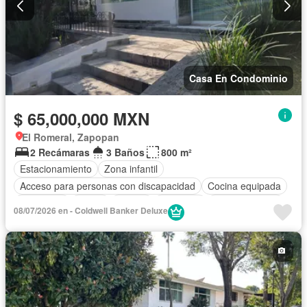
Casa En Condominio
$ 65,000,000 MXN
El Romeral, Zapopan
2 Recámaras
3 Baños
800 m²
Estacionamiento
Zona infantil
Acceso para personas con discapacidad
Cocina equipada
Chimenea
Jardín
Asador
Gimnasio
Cocina integral
08/07/2026 en - Coldwell Banker Deluxe
Jacuzzi
Seguridad
Alberca
Cancha de tenis
Terraza
Sin amueblar