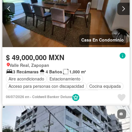
Casa En Condominio
$ 49,000,000 MXN
Valle Real, Zapopan
3 Recámaras
4 Baños
1,000 m²
Aire acondicionado
Estacionamiento
Acceso para personas con discapacidad
Cocina equipada
Jardín
Cocina integral
Jacuzzi
Seguridad
06/07/2026 en - Coldwell Banker Deluxe
Cuarto de servicio
Terraza
Sin amueblar