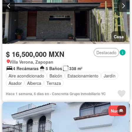
Casa
$ 16,500,000 MXN
Destacado
Villa Verona, Zapopan
4 Recámaras
5 Baños
338 m²
Aire acondicionado
Balcón
Estacionamiento
Jardín
Asador
Alberca
Terraza
Hace 1 semana, 6 días en - Concretta Grupo Inmobiliario YC
Nuevo