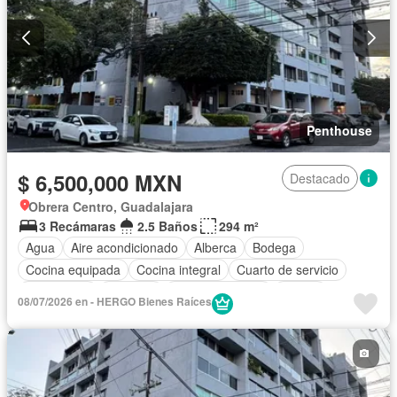
Penthouse
$ 6,500,000 MXN
Destacado
Obrera Centro, Guadalajara
3 Recámaras
2.5 Baños
294 m²
Agua
Aire acondicionado
Alberca
Bodega
Cocina equipada
Cocina integral
Cuarto de servicio
Electricidad
Elevador
Estacionamiento
Azotea
08/07/2026 en - HERGO Bienes Raíces
Terraza
Vista panorámica