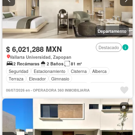
Departamento
$ 6,021,288 MXN
Destacado
Vallarta Universidad, Zapopan
2 Recámaras
2 Baños
81 m²
Seguridad
Estacionamiento
Cisterna
Alberca
Terraza
Elevador
Gimnasio
Acceso para personas con discapacidad
Cocina equipada
06/07/2026 en - OPERADORA 360 INMOBILIARIA
Circuito cerrado de televisión
Electricidad
Azotea
Agua
Cancha de tenis
Gas natural
Asador
Zonas verdes
Recámara con closet
Caseta de vigilancia
Sin amueblar