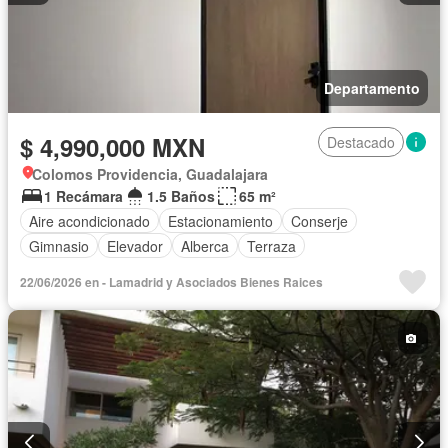
Departamento
$ 4,990,000 MXN
Destacado
Colomos Providencia, Guadalajara
1 Recámara
1.5 Baños
65 m²
Aire acondicionado
Estacionamiento
Conserje
Gimnasio
Elevador
Alberca
Terraza
22/06/2026 en - Lamadrid y Asociados Bienes Raices