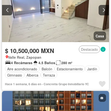
Casa
$ 10,500,000 MXN
Destacado
Valle Real, Zapopan
4 Recámaras
4.5 Baños
280 m²
Aire acondicionado
Balcón
Estacionamiento
Jardín
Gimnasio
Alberca
Terraza
Hace 1 semana, 6 días en - Concretta Grupo Inmobiliario YC