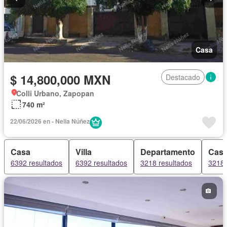
Casa
$ 14,800,000 MXN
Destacado
Colli Urbano, Zapopan
740 m²
22/06/2026 en - Nelia Núñez
Casa
Villa
Departamento
Casa
6392 resultados
6392 resultados
3218 resultados
3218 