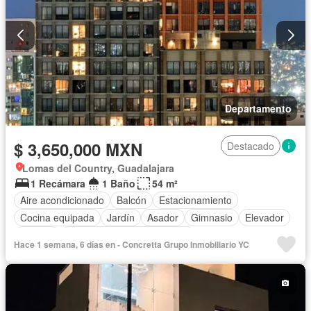
Departamento
$ 3,650,000 MXN
Destacado
Lomas del Country, Guadalajara
1 Recámara
1 Baño
54 m²
Aire acondicionado
Balcón
Estacionamiento
Cocina equipada
Jardín
Asador
Gimnasio
Elevador
Terraza
Completamente amueblado
Hace 1 semana, 6 días en - Concretta Grupo Inmobiliario YC