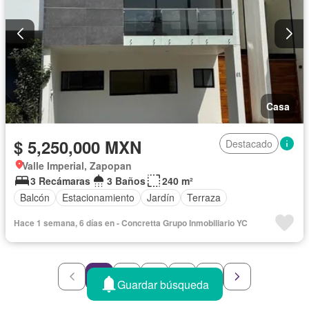
Casa
$ 5,250,000 MXN
Destacado
Valle Imperial, Zapopan
3 Recámaras
3 Baños
240 m²
Balcón
Estacionamiento
Jardín
Terraza
Hace 1 semana, 6 días en - Concretta Grupo Inmobiliario YC
1
2
3
4
5
Guardar búsqueda