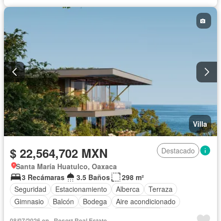
Sauna
Conserje
Sin amueblar
Villa
$ 22,564,702 MXN
Destacado
Santa María Huatulco, Oaxaca
3 Recámaras
3.5 Baños
298 m²
Seguridad
Estacionamiento
Alberca
Terraza
Gimnasio
Balcón
Bodega
Aire acondicionado
Electricidad
Jacuzzi
Agua
Zonas verdes
08/07/2026 en - Resort Real Estate