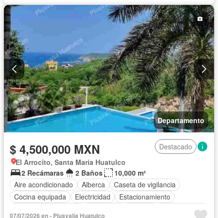
Departamento
$ 4,500,000 MXN
Destacado
El Arrocito, Santa María Huatulco
2 Recámaras
2 Baños
10,000 m²
Aire acondicionado
Alberca
Caseta de vigilancia
Cocina equipada
Electricidad
Estacionamiento
Recámara con closet
Seguridad
Terraza
Zonas verdes
07/07/2026 en - Plusvalía Huatulco