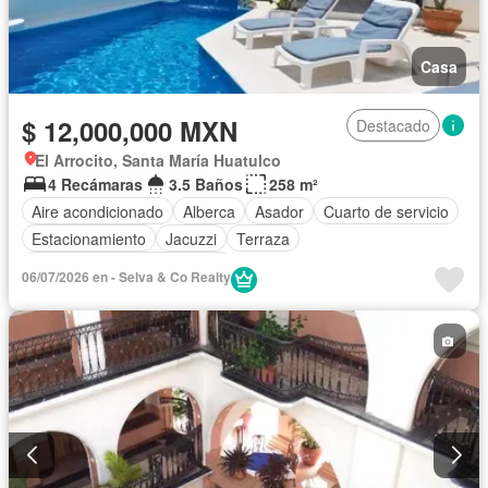
Casa
$ 12,000,000 MXN
Destacado
El Arrocito, Santa María Huatulco
4 Recámaras
3.5 Baños
258 m²
Aire acondicionado
Alberca
Asador
Cuarto de servicio
Estacionamiento
Jacuzzi
Terraza
Completamente amueblado
06/07/2026 en - Selva & Co Realty