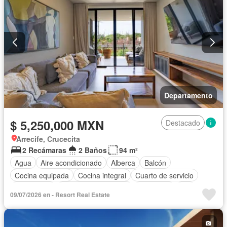
Departamento
$ 5,250,000 MXN
Destacado
Arrecife, Crucecita
2 Recámaras
2 Baños
94 m²
Agua
Aire acondicionado
Alberca
Balcón
Cocina equipada
Cocina integral
Cuarto de servicio
Electricidad
Recámara con closet
Seguridad
Wifi
09/07/2026 en - Resort Real Estate
Completamente amueblado