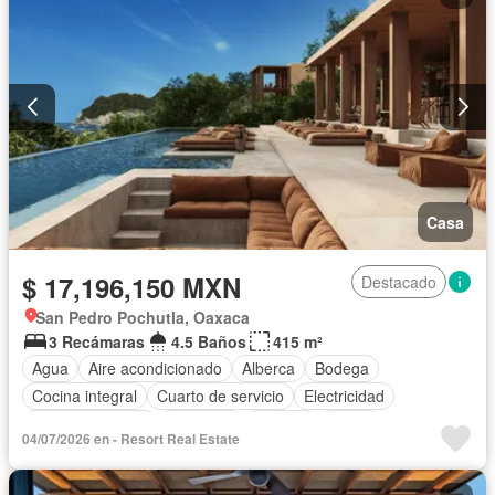
Casa
$ 17,196,150 MXN
Destacado
San Pedro Pochutla, Oaxaca
3 Recámaras
4.5 Baños
415 m²
Agua
Aire acondicionado
Alberca
Bodega
Cocina integral
Cuarto de servicio
Electricidad
Estacionamiento
Gimnasio
Internet
Jardín
04/07/2026 en - Resort Real Estate
Recámara con closet
Sala polivalente
Seguridad
Terraza
Vista panorámica
Wifi
Sin amueblar