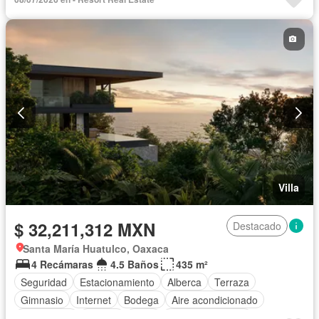
Vista panorámica
Recámara con closet
Caseta de vigilancia
Sauna
Conserje
Sin amueblar
Villa
$ 32,211,312 MXN
Destacado
Santa María Huatulco, Oaxaca
4 Recámaras
4.5 Baños
435 m²
Seguridad
Estacionamiento
Alberca
Terraza
Gimnasio
Internet
Bodega
Aire acondicionado
Electricidad
Jacuzzi
Agua
Vista panorámica