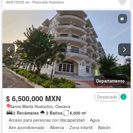
06/07/2026 en - Plusvalía Huatulco
Cuarto de Limpieza
Cuarto de servicio
Electricidad
Elevador
Estacionamiento
Gimnasio
Internet
Despacho
Recámara con closet
Sala polivalente
Seguridad
Terraza
Vista panorámica
Zonas verdes
Sin amueblar
Departamento
$ 6,500,000 MXN
Destacado
Santa María Huatulco, Oaxaca
2 Recámaras
2 Baños
6,000 m²
Acceso para personas con discapacidad
Agua
Aire acondicionado
Alberca
Zona infantil
Balcón