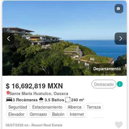
Departamento
$ 16,692,819 MXN
Destacado
Santa María Huatulco, Oaxaca
3 Recámaras
3.5 Baños
240 m²
Seguridad
Estacionamiento
Alberca
Terraza
Elevador
Gimnasio
Balcón
Internet
Aire acondicionado
Electricidad
Jacuzzi
Agua
06/07/2026 en - Resort Real Estate
Zonas verdes
Recámara con closet
Caseta de vigilancia