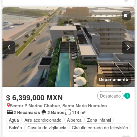
Jardín
Cisterna
Cocina integral
Agua
Wifi
Permite niños
Completamente amueblado
Departamento
$ 6,399,000 MXN
Destacado
Sector P Marina Chahue, Santa María Huatulco
2 Recámaras
2 Baños
114 m²
Agua
Aire acondicionado
Alberca
Zona infantil
Balcón
Caseta de vigilancia
Circuito cerrado de televisión
Cisterna
Cocina equipada
Cocina integral