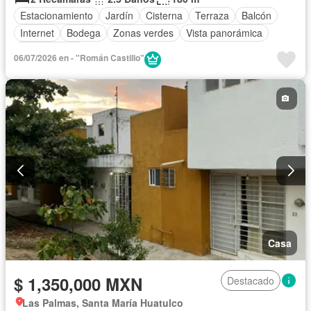
Estacionamiento
Jardín
Cisterna
Terraza
Balcón
Internet
Bodega
Zonas verdes
Vista panorámica
Sin amueblar
06/07/2026 en - "Román Castillo"
Casa
$ 1,350,000 MXN
Destacado
Las Palmas, Santa María Huatulco