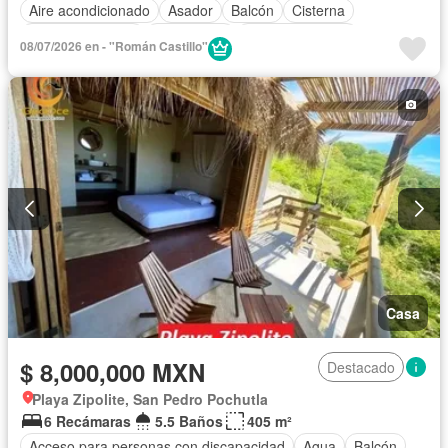
Aire acondicionado
Asador
Balcón
Cisterna
Cocina equipada
Electricidad
Estacionamiento
08/07/2026 en - "Román Castillo"
Gas natural
Internet
Jardín
Recámara con closet
Televisión por cable
Terraza
Vista panorámica
Wifi
Zonas verdes
Completamente amueblado
Casa
$ 8,000,000 MXN
Destacado
Playa Zipolite, San Pedro Pochutla
6 Recámaras
5.5 Baños
405 m²
Acceso para personas con discapacidad
Agua
Balcón