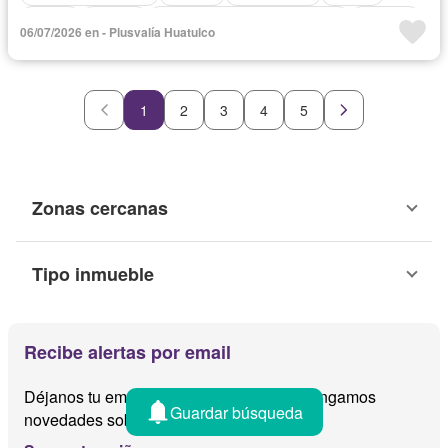
Balcón
Bodega
Circuito cerrado de televisión
Cisterna
06/07/2026 en - Plusvalía Huatulco
Cocina equipada
Cocina integral
Cuarto de servicio
Electricidad
Elevador
Estacionamiento
Gimnasio
Recámara con closet
Seguridad
Televisión por cable
1
2
3
4
5
Terraza
Vista panorámica
Zonas verdes
Jardín
Sala polivalente
Wifi
Permite niños
Permite mascotas
Sin amueblar
Zonas cercanas
Tipo inmueble
Recibe alertas por email
Déjanos tu email y te avisamos cuando tengamos
Guardar búsqueda
novedades sobre