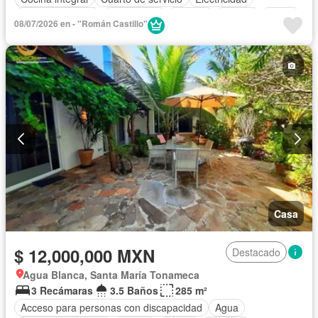
Estacionamiento
Gas natural
Internet
Jacuzzi
Jardín
08/07/2026 en - "Román Castillo"
Recámara con closet
Terraza
Vista panorámica
Wifi
Zonas verdes
Parcialmente amueblado
Casa
$ 12,000,000 MXN
Destacado
Agua Blanca, Santa María Tonameca
3 Recámaras
3.5 Baños
285 m²
Acceso para personas con discapacidad
Agua