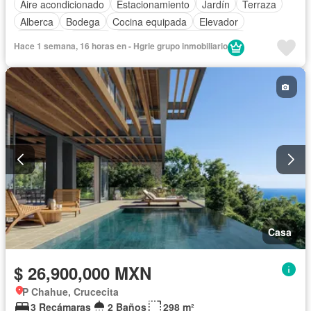
Aire acondicionado
Estacionamiento
Jardín
Terraza
Alberca
Bodega
Cocina equipada
Elevador
Gimnasio
Jacuzzi
Completamente amueblado
Hace 1 semana, 16 horas en - Hgrie grupo inmobiliario
Casa
$ 26,900,000 MXN
P Chahue, Crucecita
3 Recámaras
2 Baños
298 m²