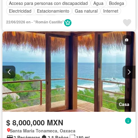
Acceso para personas con discapacidad
Agua
Bodega
Electricidad
Estacionamiento
Gas natural
Internet
Jardín
Terraza
Wifi
22/06/2026 en - "Román Castillo"
Casa
$ 8,000,000 MXN
Santa María Tonameca, Oaxaca
2 Recámaras
2.5 Baños
180 m²