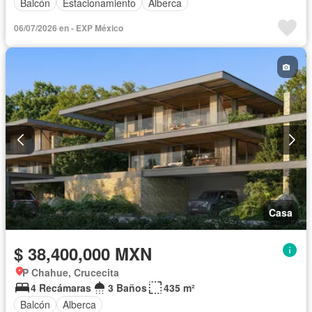
Balcón
Estacionamiento
Alberca
06/07/2026 en - EXP México
Casa
$ 38,400,000 MXN
P Chahue, Crucecita
4 Recámaras
3 Baños
435 m²
Balcón
Alberca