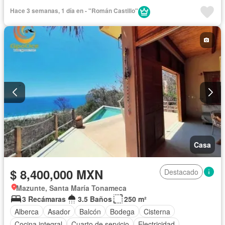
Estacionamiento
Gas natural
Internet
Jardín
Hace 3 semanas, 1 día en - "Román Castillo"
Recámara con closet
Terraza
Vista panorámica
Wifi
Zonas verdes
Completamente amueblado
Casa
$ 8,400,000 MXN
Destacado
Mazunte, Santa María Tonameca
3 Recámaras
3.5 Baños
250 m²
Alberca
Asador
Balcón
Bodega
Cisterna
Cocina integral
Cuarto de servicio
Electricidad