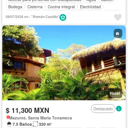
Bodega
Cisterna
Cocina integral
Electricidad
Estacionamiento
Gas natural
Internet
Jardín
Terraza
08/07/2026 en - "Román Castillo"
Vista panorámica
Wifi
Zonas verdes
Completamente amueblado
Hotel
$ 11,300 MXN
Destacado
Mazunte, Santa María Tonameca
7.5 Baños
320 m²