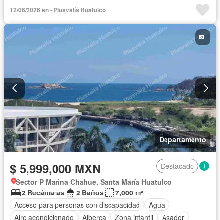
Bodega
Caseta de vigilancia
12/06/2026 en - Plusvalía Huatulco
Circuito cerrado de televisión
Cisterna
Cocina equipada
Cocina integral
Cuarto de Limpieza
Electricidad
Elevador
Estacionamiento
Internet
Jacuzzi
Jardín
Recámara con closet
Sala polivalente
Seguridad
Televisión por cable
Completamente amueblado
Departamento
$ 5,999,000 MXN
Destacado
Sector P Marina Chahue, Santa María Huatulco
2 Recámaras
2 Baños
7,000 m²
Acceso para personas con discapacidad
Agua
Aire acondicionado
Alberca
Zona infantil
Asador