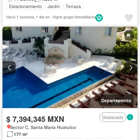
Estacionamiento
Jardín
Terraza
Hace 1 semana, 1 día en - Hgrie grupo inmobiliario
Departamento
$ 7,394,345 MXN
Destacado
Sector C, Santa María Huatulco
177 m²