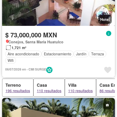
Hotel
$ 73,000,000 MXN
Conejos, Santa María Huatulco
1,721 m²
Aire acondicionado
Estacionamiento
Jardín
Terraza
Wifi
06/07/2026 en - CMI SURGE
Terreno
Casa
Villa
Casa En
196 resultados
110 resultados
110 resultados
86 resulta