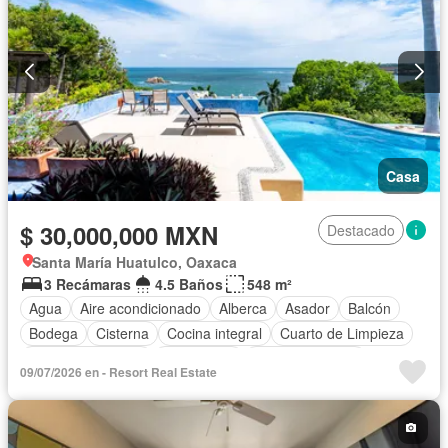
Casa
$ 30,000,000 MXN
Destacado
Santa María Huatulco, Oaxaca
3 Recámaras
4.5 Baños
548 m²
Agua
Aire acondicionado
Alberca
Asador
Balcón
Bodega
Cisterna
Cocina integral
Cuarto de Limpieza
Cuarto de servicio
Electricidad
Estacionamiento
09/07/2026 en - Resort Real Estate
Internet
Jardín
Recámara con closet
Seguridad
Terraza
Vista panorámica
Wifi
Completamente amueblado