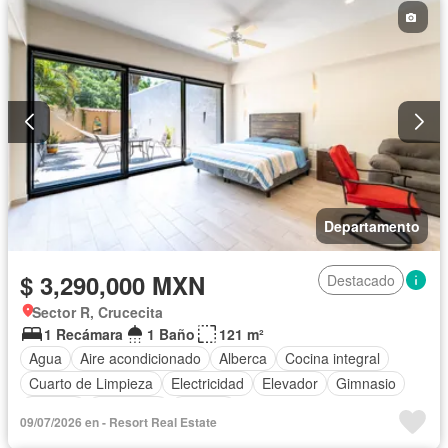
Departamento
$ 3,290,000 MXN
Destacado
Sector R, Crucecita
1 Recámara
1 Baño
121 m²
Agua
Aire acondicionado
Alberca
Cocina integral
Cuarto de Limpieza
Electricidad
Elevador
Gimnasio
Internet
Seguridad
Terraza
09/07/2026 en - Resort Real Estate
Completamente amueblado