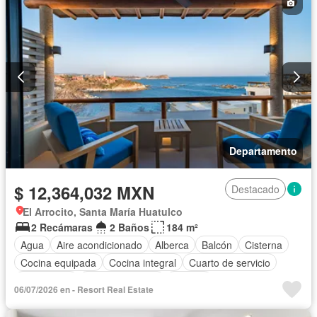
Departamento
$ 12,364,032 MXN
Destacado
El Arrocito, Santa María Huatulco
2 Recámaras
2 Baños
184 m²
Agua
Aire acondicionado
Alberca
Balcón
Cisterna
Cocina equipada
Cocina integral
Cuarto de servicio
Electricidad
Estacionamiento
Internet
06/07/2026 en - Resort Real Estate
Recámara con closet
Seguridad
Terraza
Vista panorámica
Wifi
Completamente amueblado