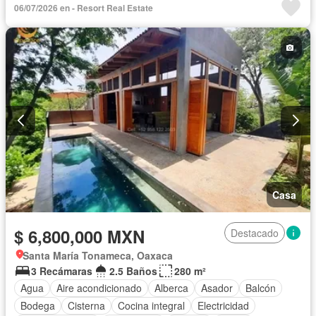
06/07/2026 en - Resort Real Estate
Recámara con closet
Caseta de vigilancia
Sauna
Conserje
Sin amueblar
Casa
$ 6,800,000 MXN
Destacado
Santa María Tonameca, Oaxaca
3 Recámaras
2.5 Baños
280 m²
Agua
Aire acondicionado
Alberca
Asador
Balcón
Bodega
Cisterna
Cocina integral
Electricidad