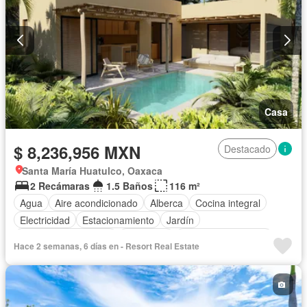
Casa
$ 8,236,956 MXN
Destacado
Santa María Huatulco, Oaxaca
2 Recámaras
1.5 Baños
116 m²
Agua
Aire acondicionado
Alberca
Cocina integral
Electricidad
Estacionamiento
Jardín
Recámara con closet
Seguridad
Televisión por cable
Hace 2 semanas, 6 días en - Resort Real Estate
Wifi
Sin amueblar