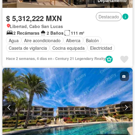
Departamento
$ 5,312,222 MXN
Destacado
Libertad, Cabo San Lucas
2 Recámaras
2 Baños
111 m²
Agua
Aire acondicionado
Alberca
Balcón
Caseta de vigilancia
Cocina equipada
Electricidad
Elevador
Estacionamiento
Gimnasio
Hace 2 semanas, 4 días en - Century 21 Legendary Realty
Recámara con closet
Seguridad
Terraza
Sin amueblar