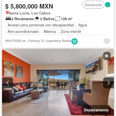
$ 5,800,000 MXN
Destacado
Santa Lucía, Los Cabos
2 Recámaras
2 Baños
128 m²
Acceso para personas con discapacidad
Agua
Aire acondicionado
Alberca
Zona infantil
Caseta de vigilancia
Cocina equipada
Cocina integral
08/07/2026 en - Century 21 Legendary Realty
Electricidad
Elevador
Estacionamiento
Gimnasio
Internet
Jacuzzi
Azotea
Sala polivalente
Seguridad
Terraza
Vista panorámica
Wifi
Sin amueblar
Departamento