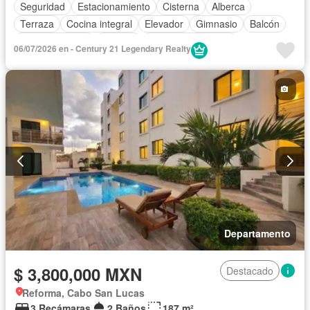
Seguridad
Estacionamiento
Cisterna
Alberca
Terraza
Cocina integral
Elevador
Gimnasio
Balcón
Sala polivalente
Internet
Aire acondicionado
06/07/2026 en - Century 21 Legendary Realty
Electricidad
Agua
Caseta de vigilancia
Sin amueblar
Departamento
$ 3,800,000 MXN
Destacado
Reforma, Cabo San Lucas
3 Recámaras
2 Baños
187 m²