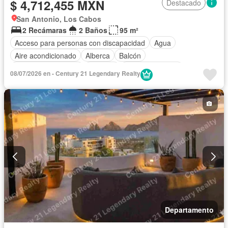
$ 4,712,455 MXN
Destacado
San Antonio, Los Cabos
2 Recámaras
2 Baños
95 m²
Acceso para personas con discapacidad
Agua
Aire acondicionado
Alberca
Balcón
Caseta de vigilancia
Cisterna
Cocina equipada
08/07/2026 en - Century 21 Legendary Realty
Cocina integral
Electricidad
Elevador
Estacionamiento
Internet
Recámara con closet
Azotea
Seguridad
Terraza
Completamente amueblado
Departamento