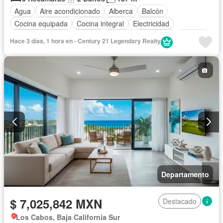
Agua
Aire acondicionado
Alberca
Balcón
Cocina equipada
Cocina integral
Electricidad
Estacionamiento
Internet
Azotea
Seguridad
Terraza
Hace 3 días, 1 hora en - Century 21 Legendary Realty
Wifi
Sin amueblar
Departamento
$ 7,025,842 MXN
Destacado
Los Cabos, Baja California Sur