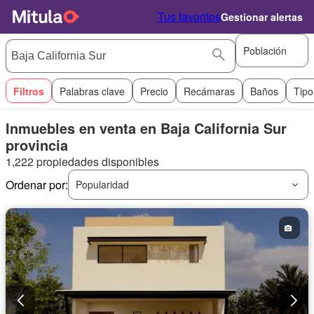
Tus favoritos
Gestionar alertas
Población
Filtros
Palabras clave
Precio
Recámaras
Baños
Tipo
Inmuebles en venta en Baja California Sur
provincia
1,222 propiedades disponibles
Ordenar por:
Popularidad