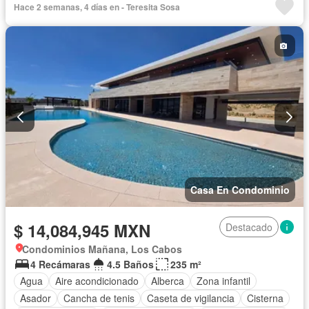
Hace 2 semanas, 4 días en - Teresita Sosa
Electricidad
Estacionamiento
Gimnasio
Internet
Recámara con closet
Sala polivalente
Terraza
Vista panorámica
Sin amueblar
Casa En Condominio
$ 14,084,945 MXN
Destacado
Condominios Mañana, Los Cabos
4 Recámaras
4.5 Baños
235 m²
Agua
Aire acondicionado
Alberca
Zona infantil
Asador
Cancha de tenis
Caseta de vigilancia
Cisterna