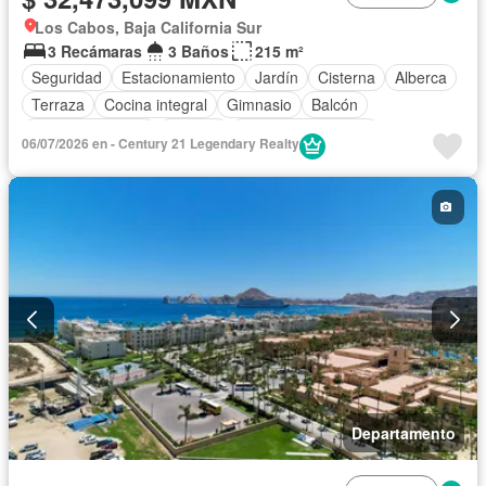
Los Cabos, Baja California Sur
3 Recámaras
3 Baños
215 m²
Seguridad
Estacionamiento
Jardín
Cisterna
Alberca
Terraza
Cocina integral
Gimnasio
Balcón
Cocina equipada
Internet
Aire acondicionado
06/07/2026 en - Century 21 Legendary Realty
Electricidad
Azotea
Jacuzzi
Agua
Cancha de tenis
Vista panorámica
Parcialmente amueblado
Departamento