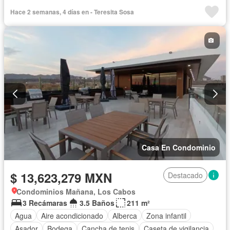
Cocina equipada
Cuarto de Limpieza
Cuarto de servicio
Hace 2 semanas, 4 días en - Teresita Sosa
Electricidad
Elevador
Estacionamiento
Gas natural
Gimnasio
Internet
Jacuzzi
Azotea
Sala polivalente
Seguridad
Terraza
Vista panorámica
Wifi
Zonas verdes
Sin amueblar
Casa En Condominio
$ 13,623,279 MXN
Destacado
Condominios Mañana, Los Cabos
3 Recámaras
3.5 Baños
211 m²
Agua
Aire acondicionado
Alberca
Zona infantil
Asador
Bodega
Cancha de tenis
Caseta de vigilancia