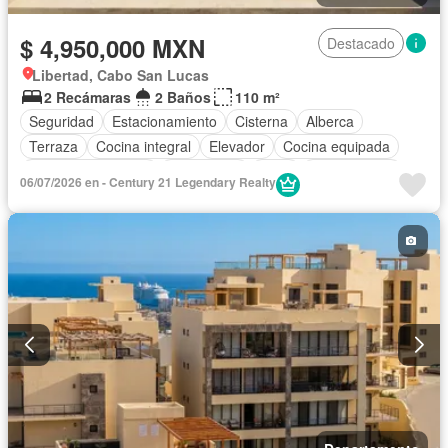
$ 4,950,000 MXN
Destacado
Libertad, Cabo San Lucas
2 Recámaras
2 Baños
110 m²
Seguridad
Estacionamiento
Cisterna
Alberca
Terraza
Cocina integral
Elevador
Cocina equipada
Aire acondicionado
Electricidad
Agua
Sin amueblar
06/07/2026 en - Century 21 Legendary Realty