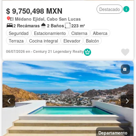
$ 9,750,498 MXN
Destacado
El Médano Ejidal, Cabo San Lucas
2 Recámaras
2 Baños
223 m²
Seguridad
Estacionamiento
Cisterna
Alberca
Terraza
Cocina integral
Elevador
Balcón
Cocina equipada
Sala polivalente
Internet
06/07/2026 en - Century 21 Legendary Realty
Aire acondicionado
Electricidad
Azotea
Jacuzzi
Agua
Caseta de vigilancia
Completamente amueblado
Departamento