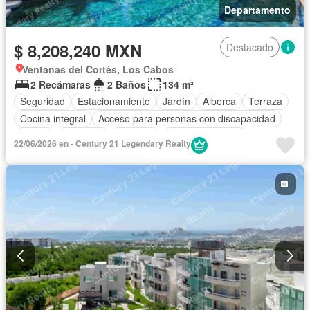
Departamento
$ 8,208,240 MXN
Destacado
Ventanas del Cortés, Los Cabos
2 Recámaras
2 Baños
134 m²
Seguridad
Estacionamiento
Jardín
Alberca
Terraza
Cocina integral
Acceso para personas con discapacidad
Balcón
Gimnasio
Elevador
Cocina equipada
22/06/2026 en - Century 21 Legendary Realty
Sala polivalente
Electricidad
Aire acondicionado
Agua
Caseta de vigilancia
Recámara con closet
Vista panorámica
Wifi
Completamente amueblado