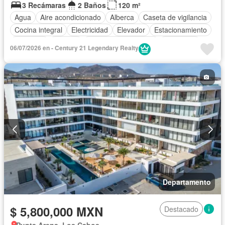
3 Recámaras
2 Baños
120 m²
Agua
Aire acondicionado
Alberca
Caseta de vigilancia
Cocina integral
Electricidad
Elevador
Estacionamiento
Gimnasio
Internet
Recámara con closet
Seguridad
06/07/2026 en - Century 21 Legendary Realty
Terraza
Wifi
Sin amueblar
Departamento
$ 5,800,000 MXN
Destacado
Punta Arena, Los Cabos