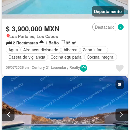
Departamento
$ 3,900,000 MXN
Destacado
Los Portales, Los Cabos
2 Recámaras
1 Baño
95 m²
Agua
Aire acondicionado
Alberca
Zona infantil
Caseta de vigilancia
Cocina equipada
Cocina integral
Electricidad
Seguridad
Wifi
Parcialmente amueblado
06/07/2026 en - Century 21 Legendary Realty