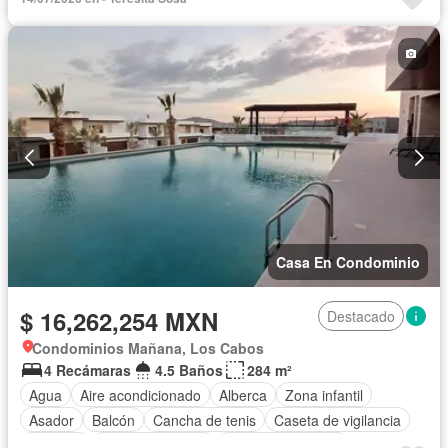
Cuarto de servicio
Electricidad
Estacionamiento
Gas natural
Gimnasio
Internet
Recámara con closet
Azotea
Sala polivalente
Terraza
Vista panorámica
Sin amueblar
Casa En Condominio
$ 16,262,254 MXN
Destacado
Condominios Mañana, Los Cabos
4 Recámaras
4.5 Baños
284 m²
Agua
Aire acondicionado
Alberca
Zona infantil
Asador
Balcón
Cancha de tenis
Caseta de vigilancia
Cisterna
Cocina equipada
Cuarto de servicio