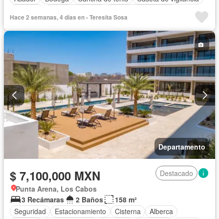
Cisterna
Cocina equipada
Cuarto de Limpieza
Hace 2 semanas, 4 días en - Teresita Sosa
Cuarto de servicio
Electricidad
Estacionamiento
Recámara con closet
Sala polivalente
Terraza
Vista panorámica
Wifi
Sin amueblar
Departamento
$ 7,100,000 MXN
Destacado
Punta Arena, Los Cabos
3 Recámaras
2 Baños
158 m²
Seguridad
Estacionamiento
Cisterna
Alberca