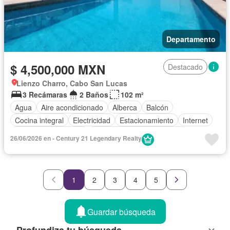
Departamento
$ 4,500,000 MXN
Destacado
Lienzo Charro, Cabo San Lucas
3 Recámaras
2 Baños
102 m²
Agua
Aire acondicionado
Alberca
Balcón
Cocina integral
Electricidad
Estacionamiento
Internet
Recámara con closet
Completamente amueblado
26/06/2026 en - Century 21 Legendary Realty
1
2
3
4
5
Guardar búsqueda