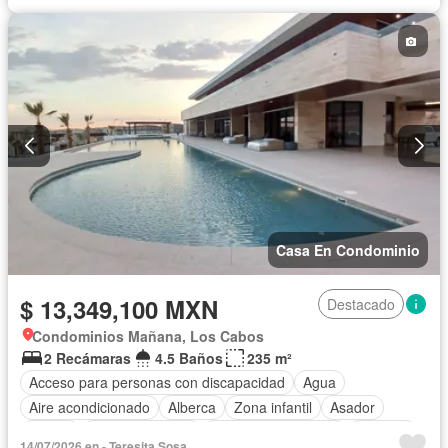
Gimnasio
Sala polivalente
Televisión por cable
Terraza
Vista panorámica
Wifi
Zonas verdes
Sin amueblar
Casa En Condominio
$ 13,349,100 MXN
Destacado
Condominios Mañana, Los Cabos
2 Recámaras
4.5 Baños
235 m²
Acceso para personas con discapacidad
Agua
Aire acondicionado
Alberca
Zona infantil
Asador
Balcón
Cancha de tenis
Caseta de vigilancia
Cisterna
14/07/2026 en - Teresita Sosa