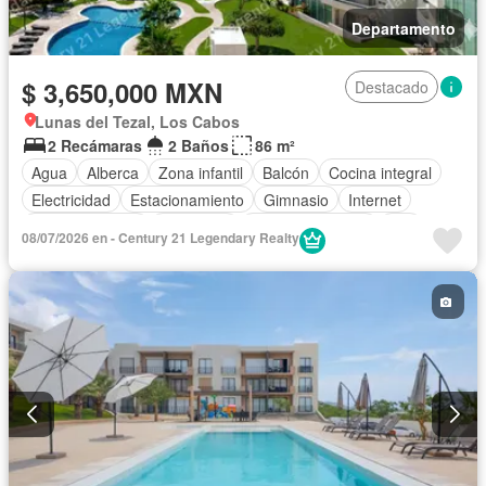
Departamento
$ 3,650,000 MXN
Destacado
Lunas del Tezal, Los Cabos
2 Recámaras
2 Baños
86 m²
Agua
Alberca
Zona infantil
Balcón
Cocina integral
Electricidad
Estacionamiento
Gimnasio
Internet
Sala polivalente
Seguridad
Vista panorámica
Wifi
08/07/2026 en - Century 21 Legendary Realty
Sin amueblar