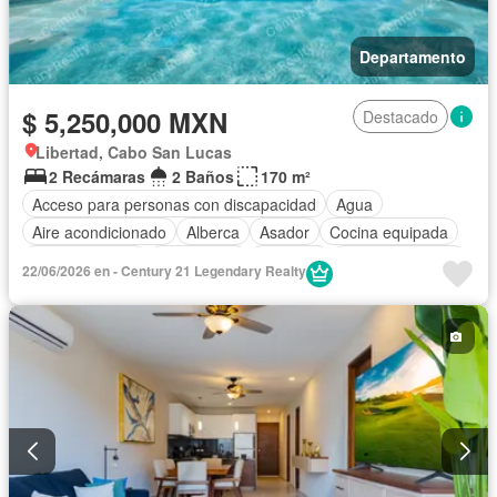
Departamento
$ 5,250,000 MXN
Destacado
Libertad, Cabo San Lucas
2 Recámaras
2 Baños
170 m²
Acceso para personas con discapacidad
Agua
Aire acondicionado
Alberca
Asador
Cocina equipada
Cocina integral
Electricidad
Elevador
Estacionamiento
22/06/2026 en - Century 21 Legendary Realty
Recámara con closet
Azotea
Terraza
Vista panorámica
Sin amueblar