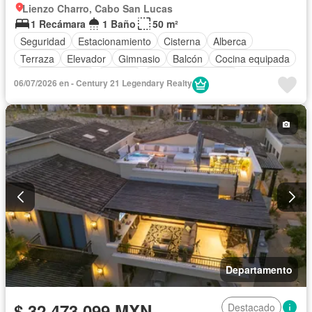
Lienzo Charro, Cabo San Lucas
1 Recámara
1 Baño
50 m²
Seguridad
Estacionamiento
Cisterna
Alberca
Terraza
Elevador
Gimnasio
Balcón
Cocina equipada
Sala polivalente
Internet
Aire acondicionado
06/07/2026 en - Century 21 Legendary Realty
Electricidad
Jacuzzi
Agua
Sin amueblar
Departamento
$ 32,473,099 MXN
Destacado