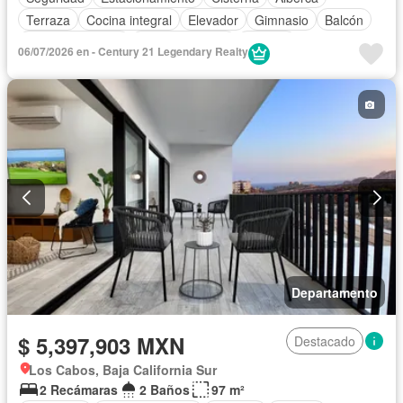
Terraza
Cocina integral
Elevador
Gimnasio
Balcón
Cocina equipada
Sala polivalente
Internet
06/07/2026 en - Century 21 Legendary Realty
Aire acondicionado
Electricidad
Azotea
Jacuzzi
Agua
Vista panorámica
Recámara con closet
Caseta de vigilancia
Sin amueblar
Departamento
$ 5,397,903 MXN
Destacado
Los Cabos, Baja California Sur
2 Recámaras
2 Baños
97 m²