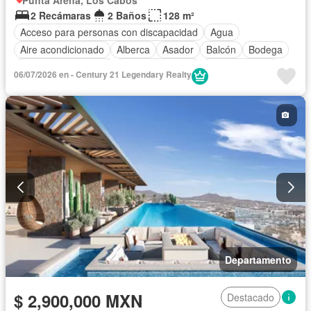
2 Recámaras
2 Baños
128 m²
Acceso para personas con discapacidad
Agua
Aire acondicionado
Alberca
Asador
Balcón
Bodega
Caseta de vigilancia
Cocina equipada
Cocina integral
06/07/2026 en - Century 21 Legendary Realty
Electricidad
Elevador
Estacionamiento
Gimnasio
Internet
Jacuzzi
Recámara con closet
Azotea
Sala polivalente
Seguridad
Terraza
Vista panorámica
Wifi
Sin amueblar
Departamento
$ 2,900,000 MXN
Destacado