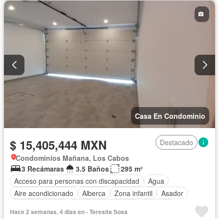
Casa En Condominio
$ 15,405,444 MXN
Destacado
Condominios Mañana, Los Cabos
3 Recámaras
3.5 Baños
295 m²
Acceso para personas con discapacidad
Agua
Aire acondicionado
Alberca
Zona infantil
Asador
Cancha de tenis
Caseta de vigilancia
Cisterna
Hace 2 semanas, 4 días en - Teresita Sosa
Cuarto de servicio
Electricidad
Estacionamiento