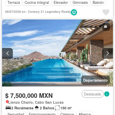
Terraza
Cocina integral
Elevador
Gimnasio
Balcón
Cocina equipada
Sala polivalente
Internet
Bodega
06/07/2026 en - Century 21 Legendary Realty
Aire acondicionado
Electricidad
Azotea
Jacuzzi
Agua
Recámara con closet
Caseta de vigilancia
Sin amueblar
Departamento
$ 7,500,000 MXN
Destacado
Lienzo Charro, Cabo San Lucas
2 Recámaras
2 Baños
150 m²
Seguridad
Estacionamiento
Cisterna
Alberca