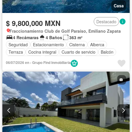
Casa
$ 9,800,000 MXN
Destacado
Fraccionamiento Club de Golf Paraíso, Emiliano Zapata
4 Recámaras
4 Baños
363 m²
Seguridad
Estacionamiento
Cisterna
Alberca
Terraza
Cocina integral
Cuarto de servicio
Balcón
Cocina equipada
Aire acondicionado
Electricidad
06/07/2026 en - Grupo Find Inmobiliaria
Jacuzzi
Cuarto de Limpieza
Gas natural
Caseta de vigilancia
Permite mascotas
Permite niños
Sin amueblar