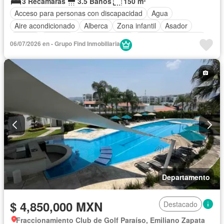
3 Recámaras
3.5 Baños
150 m²
Acceso para personas con discapacidad
Agua
Aire acondicionado
Alberca
Zona infantil
Asador
Balcón
Bodega
Cancha de tenis
Caseta de vigilancia
06/07/2026 en - Grupo Find Inmobiliaria
Cisterna
Cocina equipada
Cocina integral
Cuarto de Limpieza
Cuarto de servicio
Electricidad
Elevador
Estacionamiento
Gas natural
Gimnasio
Jacuzzi
Jardín
Sala polivalente
Seguridad
Terraza
Vista panorámica
Zonas verdes
Completamente amueblado
Departamento
$ 4,850,000 MXN
Destacado
Fraccionamiento Club de Golf Paraíso, Emiliano Zapata