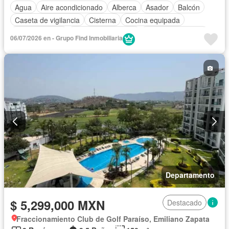
Agua
Aire acondicionado
Alberca
Asador
Balcón
Caseta de vigilancia
Cisterna
Cocina equipada
Cocina integral
Cuarto de Limpieza
Cuarto de servicio
06/07/2026 en - Grupo Find Inmobiliaria
Electricidad
Estacionamiento
Gas natural
Jacuzzi
Jardín
Recámara con closet
Seguridad
Terraza
Vista panorámica
Zonas verdes
Sin amueblar
Departamento
$ 5,299,000 MXN
Destacado
Fraccionamiento Club de Golf Paraíso, Emiliano Zapata