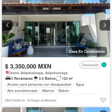
Sin amueblar
Casa En Condominio
$ 3,350,000 MXN
Destacado
Centro Atlacholoaya, Atlacholoaya
3 Recámaras
3.5 Baños
123 m²
Acceso para personas con discapacidad
Agua
Aire acondicionado
Alberca
Balcón
Caseta de vigilancia
Cocina equipada
Cocina integral
08/07/2026 en - Tu Hogar en Morelos
Estacionamiento
Jardín
Recámara con closet
Seguridad
Terraza
Vista panorámica
Zonas verdes