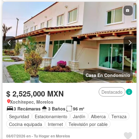
Recámara con closet
Azotea
Televisión por cable
Terraza
Vista panorámica
Zonas verdes
Sin amueblar
Casa En Condominio
$ 2,525,000 MXN
Destacado
Xochitepec, Morelos
3 Recámaras
3 Baños
96 m²
Seguridad
Estacionamiento
Jardín
Alberca
Terraza
Cocina equipada
Internet
Televisión por cable
Caseta de vigilancia
Sin amueblar
08/07/2026 en - Tu Hogar en Morelos