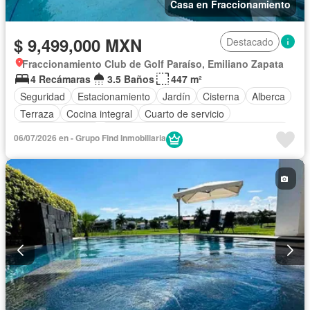
Casa en Fraccionamiento
$ 9,499,000 MXN
Destacado
Fraccionamiento Club de Golf Paraíso, Emiliano Zapata
4 Recámaras
3.5 Baños
447 m²
Seguridad
Estacionamiento
Jardín
Cisterna
Alberca
Terraza
Cocina integral
Cuarto de servicio
Cocina equipada
Acceso para personas con discapacidad
06/07/2026 en - Grupo Find Inmobiliaria
Aire acondicionado
Electricidad
Cuarto de Limpieza
Gas natural
Caseta de vigilancia
Sin amueblar