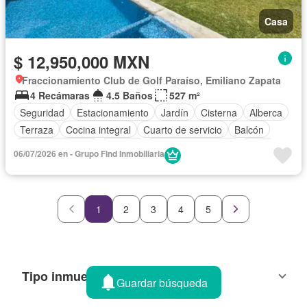
Casa
$ 12,950,000 MXN
Fraccionamiento Club de Golf Paraíso, Emiliano Zapata
4 Recámaras
4.5 Baños
527 m²
Seguridad
Estacionamiento
Jardín
Cisterna
Alberca
Terraza
Cocina integral
Cuarto de servicio
Balcón
Cocina equipada
Bodega
Aire acondicionado
Agua
06/07/2026 en - Grupo Find Inmobiliaria
Cuarto de Limpieza
Gas natural
Permite mascotas
Permite niños
Sin amueblar
1
2
3
4
5
Tipo inmueble
Guardar búsqueda