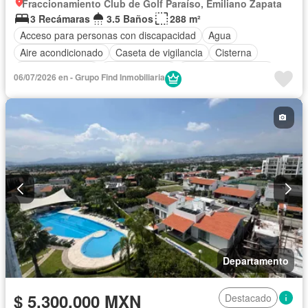
Fraccionamiento Club de Golf Paraíso, Emiliano Zapata
3 Recámaras
3.5 Baños
288 m²
Acceso para personas con discapacidad
Agua
Aire acondicionado
Caseta de vigilancia
Cisterna
Cocina equipada
Cocina integral
Cuarto de Limpieza
06/07/2026 en - Grupo Find Inmobiliaria
Cuarto de servicio
Electricidad
Estacionamiento
Gas natural
Jacuzzi
Jardín
Recámara con closet
Seguridad
Terraza
Vista panorámica
Zonas verdes
Sin amueblar
Departamento
$ 5,300,000 MXN
Destacado