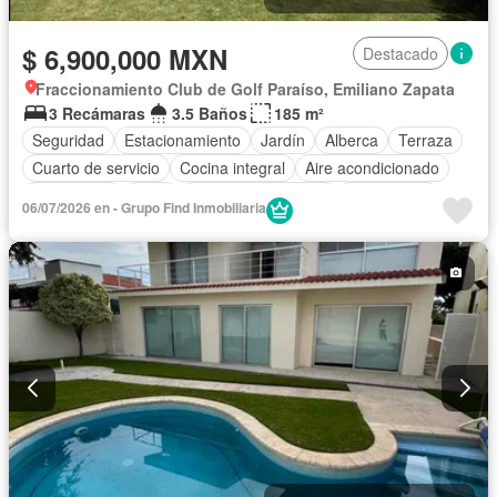
$ 6,900,000 MXN
Destacado
Fraccionamiento Club de Golf Paraíso, Emiliano Zapata
3 Recámaras
3.5 Baños
185 m²
Seguridad
Estacionamiento
Jardín
Alberca
Terraza
Cuarto de servicio
Cocina integral
Aire acondicionado
Electricidad
Agua
Cuarto de Limpieza
Gas natural
06/07/2026 en - Grupo Find Inmobiliaria
Caseta de vigilancia
Sin amueblar