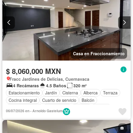
Casa en Fraccionamiento
$ 8,060,000 MXN
Fracc Jardines de Delicias, Cuernavaca
4 Recámaras
4.5 Baños
320 m²
Estacionamiento
Jardín
Cisterna
Alberca
Terraza
Cocina integral
Cuarto de servicio
Balcón
Cocina equipada
Zona infantil
Internet
Bodega
06/07/2026 en - Arnoldo Gastelum
Electricidad
Agua
Cuarto de Limpieza
Televisión por cable
Despacho
Recámara con closet
Sin amueblar