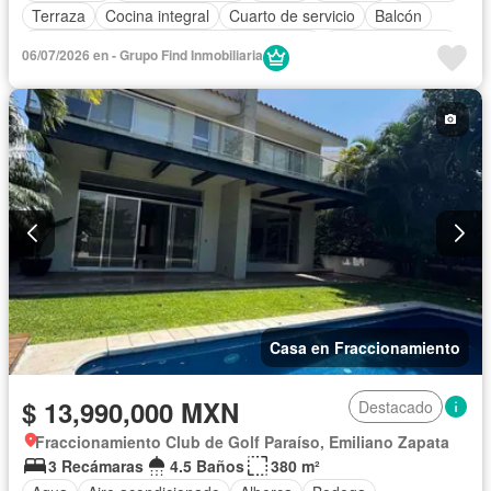
Terraza
Cocina integral
Cuarto de servicio
Balcón
Acceso para personas con discapacidad
Cocina equipada
06/07/2026 en - Grupo Find Inmobiliaria
Bodega
Aire acondicionado
Electricidad
Jacuzzi
Agua
Cuarto de Limpieza
Gas natural
Vista panorámica
Caseta de vigilancia
Sin amueblar
Casa en Fraccionamiento
$ 13,990,000 MXN
Destacado
Fraccionamiento Club de Golf Paraíso, Emiliano Zapata
3 Recámaras
4.5 Baños
380 m²