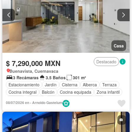
Casa
$ 7,290,000 MXN
Destacado
Buenavista, Cuernavaca
3 Recámaras
3.5 Baños
301 m²
Estacionamiento
Jardín
Cisterna
Alberca
Terraza
Cocina integral
Balcón
Cocina equipada
Zona infantil
Internet
Bodega
Circuito cerrado de televisión
08/07/2026 en - Arnoldo Gastelum
Electricidad
Agua
Cuarto de Limpieza
Televisión por cable
Zonas verdes
Despacho
Vista panorámica
Recámara con closet
Sin amueblar