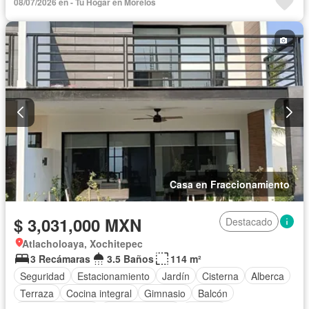
08/07/2026 en - Tu Hogar en Morelos
Vista panorámica
Wifi
Casa en Fraccionamiento
$ 3,031,000 MXN
Destacado
Atlacholoaya, Xochitepec
3 Recámaras
3.5 Baños
114 m²
Seguridad
Estacionamiento
Jardín
Cisterna
Alberca
Terraza
Cocina integral
Gimnasio
Balcón