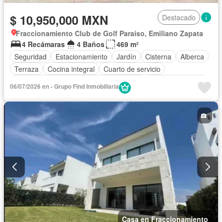
$ 10,950,000 MXN
Destacado
Fraccionamiento Club de Golf Paraíso, Emiliano Zapata
4 Recámaras
4 Baños
469 m²
Seguridad
Estacionamiento
Jardín
Cisterna
Alberca
Terraza
Cocina integral
Cuarto de servicio
Acceso para personas con discapacidad
Cocina equipada
06/07/2026 en - Grupo Find Inmobiliaria
Electricidad
Aire acondicionado
Jacuzzi
Agua
Cuarto de Limpieza
Gas natural
Zonas verdes
Caseta de vigilancia
Permite mascotas
Permite niños
Sin amueblar
Casa en Fraccionamiento