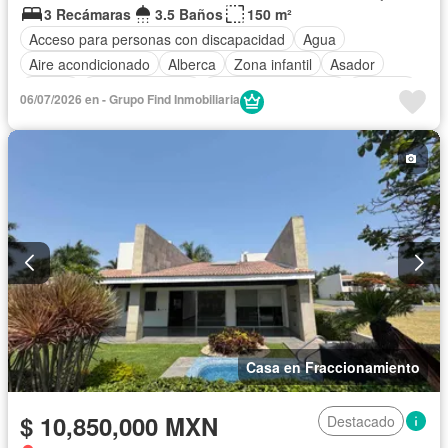
3 Recámaras
3.5 Baños
150 m²
Acceso para personas con discapacidad
Agua
Aire acondicionado
Alberca
Zona infantil
Asador
Balcón
Cancha de tenis
Caseta de vigilancia
Cisterna
06/07/2026 en - Grupo Find Inmobiliaria
Cocina equipada
Cocina integral
Cuarto de Limpieza
Cuarto de servicio
Electricidad
Elevador
Estacionamiento
Gas natural
Gimnasio
Jacuzzi
Jardín
Recámara con closet
Sala polivalente
Seguridad
Terraza
Zonas verdes
Sin amueblar
Casa en Fraccionamiento
$ 10,850,000 MXN
Destacado