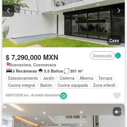
Casa
$ 7,290,000 MXN
Destacado
Buenavista, Cuernavaca
3 Recámaras
3.5 Baños
301 m²
Estacionamiento
Jardín
Cisterna
Alberca
Terraza
Cocina integral
Balcón
Cocina equipada
Zona infantil
Internet
Bodega
Circuito cerrado de televisión
08/07/2026 en - Arnoldo Gastelum
Electricidad
Agua
Cuarto de Limpieza
Televisión por cable
Zonas verdes
Despacho
Vista panorámica
Recámara con closet
Sin amueblar