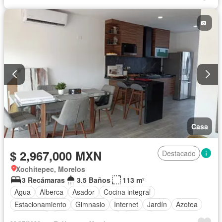
Casa
$ 2,967,000 MXN
Destacado
Xochitepec, Morelos
3 Recámaras
3.5 Baños
113 m²
Agua
Alberca
Asador
Cocina integral
Estacionamiento
Gimnasio
Internet
Jardín
Azotea
Seguridad
Televisión por cable
Terraza