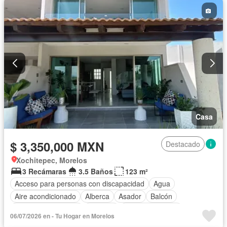
Sala polivalente
Seguridad
Terraza
Vista panorámica
Wifi
Zonas verdes
Sin amueblar
Casa
$ 3,350,000 MXN
Destacado
Xochitepec, Morelos
3 Recámaras
3.5 Baños
123 m²
Acceso para personas con discapacidad
Agua
Aire acondicionado
Alberca
Asador
Balcón
Caseta de vigilancia
Cisterna
Cocina equipada
06/07/2026 en - Tu Hogar en Morelos
Estacionamiento
Internet
Jacuzzi
Jardín