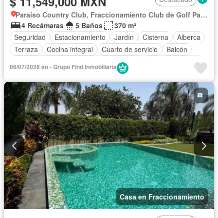
$ 11,549,000 MXN
Paraíso Country Club, Fraccionamiento Club de Golf Paraíso
4 Recámaras
5 Baños
370 m²
Seguridad
Estacionamiento
Jardín
Cisterna
Alberca
Terraza
Cocina integral
Cuarto de servicio
Balcón
Acceso para personas con discapacidad
Cocina equipada
06/07/2026 en - Grupo Find Inmobiliaria
Aire acondicionado
Electricidad
Jacuzzi
Cuarto de Limpieza
Agua
Gas natural
Zonas verdes
Vista panorámica
Sin amueblar
Casa en Fraccionamiento