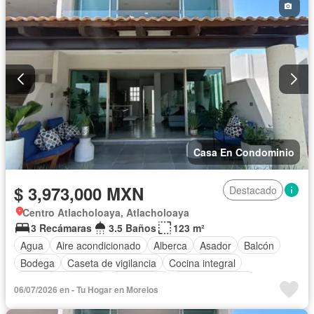
Sin amueblar
Casa En Condominio
$ 3,973,000 MXN
Destacado
Centro Atlacholoaya, Atlacholoaya
3 Recámaras
3.5 Baños
123 m²
Agua
Aire acondicionado
Alberca
Asador
Balcón
Bodega
Caseta de vigilancia
Cocina integral
Cuarto de servicio
Electricidad
Estacionamiento
06/07/2026 en - Tu Hogar en Morelos
Gimnasio
Internet
Jardín
Recámara con closet