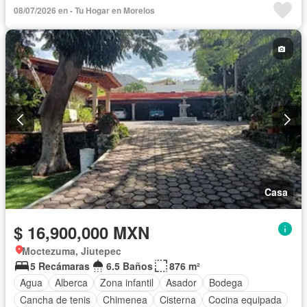
Cocina equipada
Sala polivalente
Internet
08/07/2026 en - Tu Hogar en Morelos
Aire acondicionado
Electricidad
Azotea
Jacuzzi
Televisión por cable
Asador
Bodega
Zonas verdes
Recámara con closet
Caseta de vigilancia
Casa
$ 16,900,000 MXN
Moctezuma, Jiutepec
5 Recámaras
6.5 Baños
876 m²
Agua
Alberca
Zona infantil
Asador
Bodega
Cancha de tenis
Chimenea
Cisterna
Cocina equipada