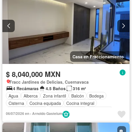
Casa en Fraccionamiento
$ 8,040,000 MXN
Fracc Jardines de Delicias, Cuernavaca
4 Recámaras
4.5 Baños
316 m²
Agua
Alberca
Zona infantil
Balcón
Bodega
Cisterna
Cocina equipada
Cocina integral
Cuarto de Limpieza
Cuarto de servicio
Electricidad
06/07/2026 en - Arnoldo Gastelum
Estacionamiento
Internet
Jardín
Despacho
Recámara con closet
Televisión por cable
Terraza
Wifi