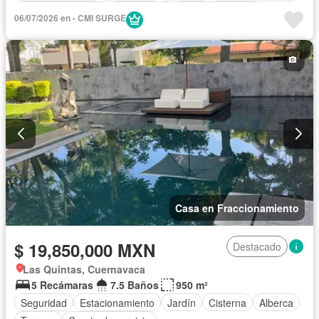
Cuarto de servicio
Electricidad
Estacionamiento
06/07/2026 en - CMI SURGE
Jacuzzi
Jardín
Recámara con closet
Sauna
Terraza
Zonas verdes
Sin amueblar
Casa en Fraccionamiento
$ 19,850,000 MXN
Destacado
Las Quintas, Cuernavaca
5 Recámaras
7.5 Baños
950 m²
Seguridad
Estacionamiento
Jardín
Cisterna
Alberca