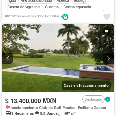
Agua
Aire acondicionado
Alberca
Bodega
Caseta de vigilancia
Cisterna
Cocina equipada
Cocina integral
Cuarto de Limpieza
Cuarto de servicio
06/07/2026 en - Grupo Find Inmobiliaria
Electricidad
Estacionamiento
Gas natural
Jardín
Recámara con closet
Seguridad
Terraza
Vista panorámica
Zonas verdes
Sin amueblar
Casa en Fraccionamiento
$ 13,400,000 MXN
Destacado
Fraccionamiento Club de Golf Paraíso, Emiliano Zapata
3 Recámaras
5.5 Baños
467 m²