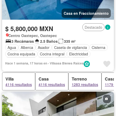
Casa en Fraccionamiento
$ 5,800,000 MXN
Destacado
Centro Oaxtepec, Oaxtepec
3 Recámaras
2.5 Baños
335 m²
Agua
Alberca
Asador
Caseta de vigilancia
Cisterna
Cocina equipada
Cocina integral
Electricidad
Estacionamiento
Internet
Jacuzzi
Jardín
Hace 1 semana, 17 horas en - Vilisasa Bienes Raíces
Recámara con closet
Seguridad
Terraza
Wifi
Sin amueblar
Villa
Casa
Terreno
Casa
4116 resultados
4116 resultados
1283 resultados
1179 r