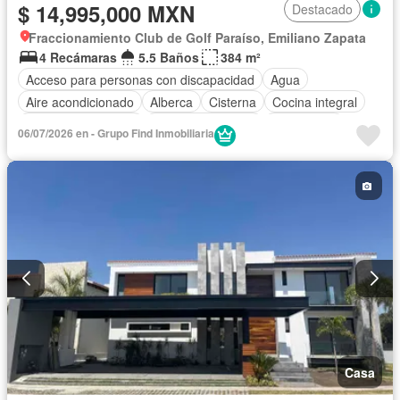
$ 14,995,000 MXN
Destacado
Fraccionamiento Club de Golf Paraíso, Emiliano Zapata
4 Recámaras
5.5 Baños
384 m²
Acceso para personas con discapacidad
Agua
Aire acondicionado
Alberca
Cisterna
Cocina integral
Cuarto de Limpieza
Cuarto de servicio
Electricidad
06/07/2026 en - Grupo Find Inmobiliaria
Estacionamiento
Gas natural
Jacuzzi
Jardín
Recámara con closet
Seguridad
Terraza
Vista panorámica
Zonas verdes
Sin amueblar
Casa