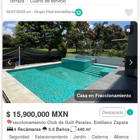
Terraza
Cuarto de servicio
Acceso para personas con discapacidad
Zona infantil
06/07/2026 en - Grupo Find Inmobiliaria
Sala polivalente
Aire acondicionado
Electricidad
Bodega
Jacuzzi
Cuarto de Limpieza
Agua
Cancha de tenis
Gas natural
Zonas verdes
Caseta de vigilancia
Sauna
Sin amueblar
Casa en Fraccionamiento
$ 15,900,000 MXN
Destacado
Fraccionamiento Club de Golf Paraíso, Emiliano Zapata
4 Recámaras
5.5 Baños
440 m²
Seguridad
Estacionamiento
Jardín
Cisterna
Alberca