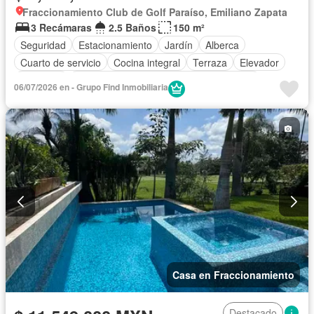
Fraccionamiento Club de Golf Paraíso, Emiliano Zapata
3 Recámaras
2.5 Baños
150 m²
Seguridad
Estacionamiento
Jardín
Alberca
Cuarto de servicio
Cocina integral
Terraza
Elevador
Gimnasio
Acceso para personas con discapacidad
06/07/2026 en - Grupo Find Inmobiliaria
Balcón
Cocina equipada
Zona infantil
Sala polivalente
Aire acondicionado
Electricidad
Jacuzzi
Agua
Cuarto de Limpieza
Cancha de tenis
Asador
Caseta de vigilancia
Zonas verdes
Permite mascotas
Permite niños
Sin amueblar
Casa en Fraccionamiento
Destacado