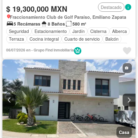
$ 19,300,000 MXN
Destacado
Fraccionamiento Club de Golf Paraíso, Emiliano Zapata
5 Recámaras
8 Baños
580 m²
Seguridad
Estacionamiento
Jardín
Cisterna
Alberca
Terraza
Cocina integral
Cuarto de servicio
Balcón
Acceso para personas con discapacidad
Cocina equipada
06/07/2026 en - Grupo Find Inmobiliaria
Bodega
Aire acondicionado
Electricidad
Jacuzzi
Cuarto de Limpieza
Gas natural
Asador
Caseta de vigilancia
Permite mascotas
Permite niños
Sin amueblar
Casa