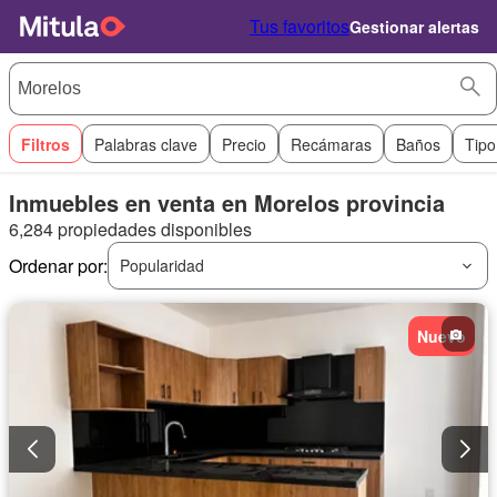
Tus favoritos
Gestionar alertas
Filtros
Palabras clave
Precio
Recámaras
Baños
Tipo
Inmuebles en venta en Morelos provincia
6,284 propiedades disponibles
Ordenar por:
Popularidad
Nuevo