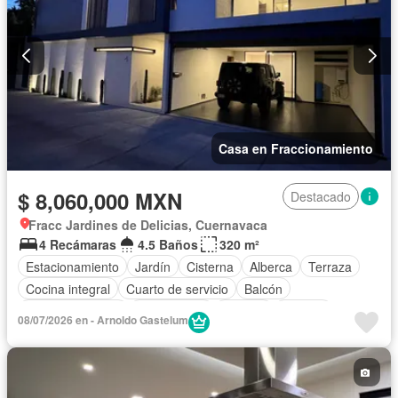
Casa en Fraccionamiento
$ 8,060,000 MXN
Destacado
Fracc Jardines de Delicias, Cuernavaca
4 Recámaras
4.5 Baños
320 m²
Estacionamiento
Jardín
Cisterna
Alberca
Terraza
Cocina integral
Cuarto de servicio
Balcón
Cocina equipada
Zona infantil
Internet
Bodega
08/07/2026 en - Arnoldo Gastelum
Electricidad
Agua
Televisión por cable
Despacho
Recámara con closet
Sin amueblar