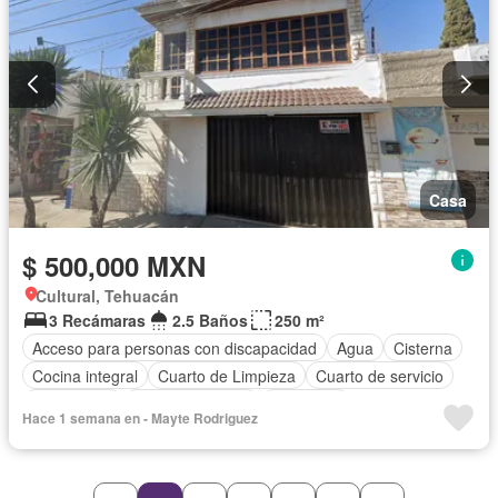
Casa
$ 500,000 MXN
Cultural, Tehuacán
3 Recámaras
2.5 Baños
250 m²
Acceso para personas con discapacidad
Agua
Cisterna
Cocina integral
Cuarto de Limpieza
Cuarto de servicio
Electricidad
Estacionamiento
Despacho
Hace 1 semana en - Mayte Rodriguez
Recámara con closet
Sin amueblar