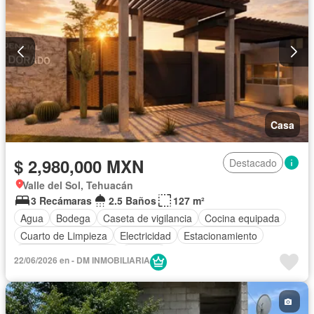
Casa
$ 2,980,000 MXN
Destacado
Valle del Sol, Tehuacán
3 Recámaras
2.5 Baños
127 m²
Agua
Bodega
Caseta de vigilancia
Cocina equipada
Cuarto de Limpieza
Electricidad
Estacionamiento
Recámara con closet
Terraza
22/06/2026 en - DM INMOBILIARIA