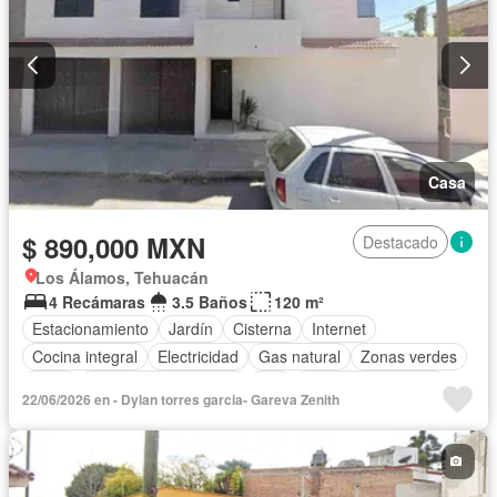
Casa
$ 890,000 MXN
Destacado
Los Álamos, Tehuacán
4 Recámaras
3.5 Baños
120 m²
Estacionamiento
Jardín
Cisterna
Internet
Cocina integral
Electricidad
Gas natural
Zonas verdes
Agua
Recámara con closet
Wifi
Aire acondicionado
22/06/2026 en - Dylan torres garcia- Gareva Zenith
Sin amueblar