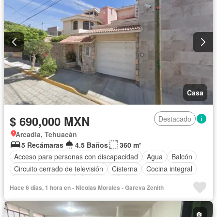
Casa
$ 690,000 MXN
Destacado
Arcadia, Tehuacán
5 Recámaras
4.5 Baños
360 m²
Acceso para personas con discapacidad
Agua
Balcón
Circuito cerrado de televisión
Cisterna
Cocina integral
Cuarto de Limpieza
Electricidad
Estacionamiento
Hace 6 días, 1 hora en - Nicolas Morales - Gareva Zenith
Gas natural
Internet
Jacuzzi
Recámara con closet
Televisión por cable
Wifi
Zonas verdes