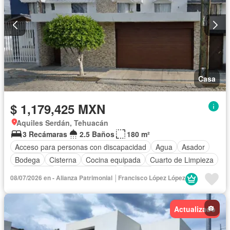
Casa
$ 1,179,425 MXN
Aquiles Serdán, Tehuacán
3 Recámaras
2.5 Baños
180 m²
Acceso para personas con discapacidad
Agua
Asador
Bodega
Cisterna
Cocina equipada
Cuarto de Limpieza
Electricidad
Estacionamiento
Internet
08/07/2026 en - Alianza Patrimonial │Francisco López López
Recámara con closet
Wifi
Sin amueblar
Actualizado