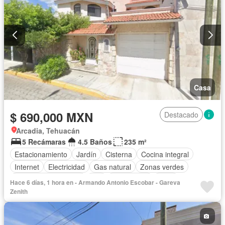
Casa
$ 690,000 MXN
Destacado
Arcadia, Tehuacán
5 Recámaras
4.5 Baños
235 m²
Estacionamiento
Jardín
Cisterna
Cocina integral
Internet
Electricidad
Gas natural
Zonas verdes
Recámara con closet
Wifi
Calefacción
Agua
Hace 6 días, 1 hora en - Armando Antonio Escobar - Gareva
Aire acondicionado
Sin amueblar
Zenith