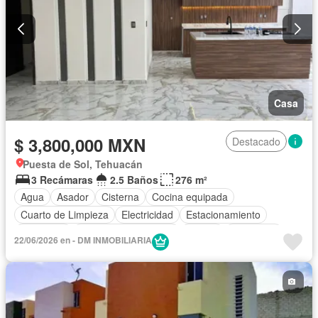
Casa
$ 3,800,000 MXN
Destacado
Puesta de Sol, Tehuacán
3 Recámaras
2.5 Baños
276 m²
Agua
Asador
Cisterna
Cocina equipada
Cuarto de Limpieza
Electricidad
Estacionamiento
Despacho
Recámara con closet
Azotea
Seguridad
22/06/2026 en - DM INMOBILIARIA