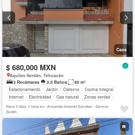
Casa
$ 680,000 MXN
Aquiles Serdán, Tehuacán
3 Recámaras
2.5 Baños
80 m²
Estacionamiento
Jardín
Cisterna
Cocina integral
Internet
Electricidad
Gas natural
Zonas verdes
Recámara con closet
Wifi
Calefacción
Agua
Hace 5 días, 1 hora en - Armando Antonio Escobar - Gareva
Aire acondicionado
Sin amueblar
Zenith