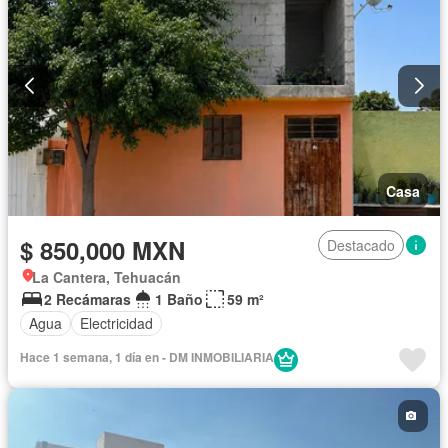
Casa
$ 850,000 MXN
Destacado
La Cantera, Tehuacán
2 Recámaras
1 Baño
59 m²
Agua
Electricidad
Hace 1 semana, 1 día en - DM INMOBILIARIA