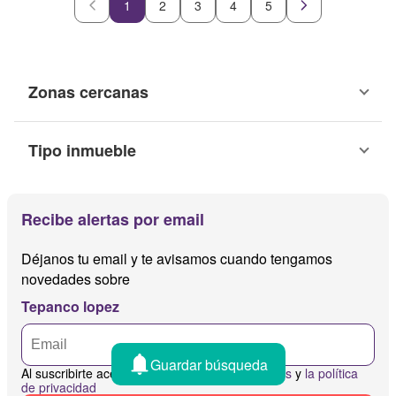
1
2
3
4
5
Zonas cercanas
Tipo inmueble
Recibe alertas por email
Déjanos tu email y te avisamos cuando tengamos
novedades sobre
Tepanco lopez
Guardar búsqueda
Al suscribirte aceptas
los términos y condiciones
y
la política
de privacidad