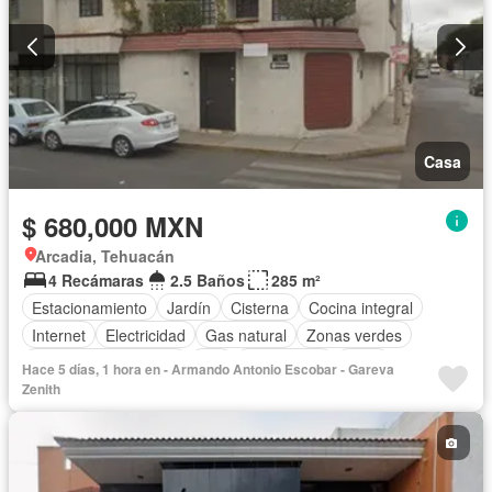
Casa
$ 680,000 MXN
Arcadia, Tehuacán
4 Recámaras
2.5 Baños
285 m²
Estacionamiento
Jardín
Cisterna
Cocina integral
Internet
Electricidad
Gas natural
Zonas verdes
Recámara con closet
Wifi
Calefacción
Agua
Hace 5 días, 1 hora en - Armando Antonio Escobar - Gareva
Aire acondicionado
Sin amueblar
Zenith