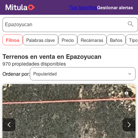
Tus favoritos
Gestionar alertas
Filtros
Palabras clave
Precio
Recámaras
Baños
Tipo
Terrenos en venta en Epazoyucan
970 propiedades disponibles
Ordenar por:
Popularidad