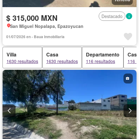
$ 315,000 MXN
Destacado
San Miguel Nopalapa, Epazoyucan
01/07/2026 en - Baua Inmobiliaria
Villa
Casa
Departamento
Casa
1630 resultados
1630 resultados
116 resultados
116 r