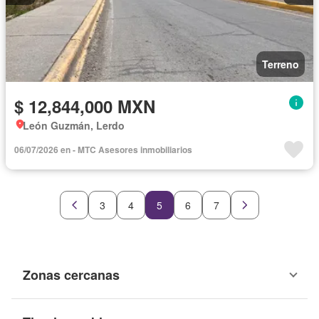
Terreno
$ 12,844,000 MXN
León Guzmán, Lerdo
06/07/2026 en - MTC Asesores inmobiliarios
3
4
5
6
7
Zonas cercanas