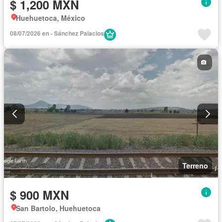
$ 1,200 MXN
Huehuetoca, México
08/07/2026 en - Sánchez Palacios
Terreno
$ 900 MXN
San Bartolo, Huehuetoca